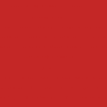
fatiador de queijo e presunto
fatiador
fatiadores de frios
 frios
fatiadora industrial
maquina de fatiar frios pr
 industrial
maquina de fatiar industrial
cortador de f
sional
fatiadora e interfolhadora industrial
interfol
fatiador de queijo profissional
filtros
 fritura
filtro para óleo
filtro para óleo de cozinha i
ha industrial
filtro tanque
filtro centrifugo
filtro 
centrífugo
filtro de óleo rima
filtro tanque por deca