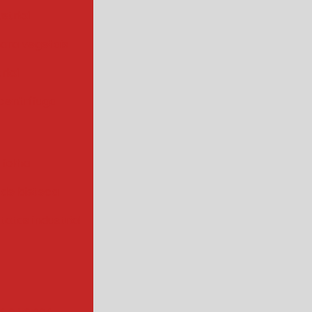
strial
para vegetais
rial
centrífuga
 folha
 de bisteca
atas industrial
s a vapor