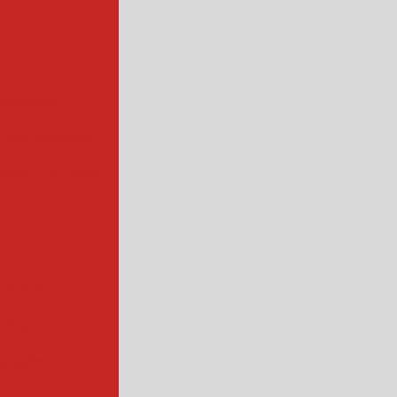
ofissional
rios industrial
hadora de queijo
ndustrial
industrial
ntação