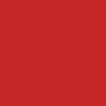
umes
cozedor a vapor
cozedor eletrico
cozedor i
 de massas industrial
cozedor de massas
cozedor
cozinhadores
erduras eletrico
cozinhador de massa
cozinhador 
e alimentos
cozinhador de massas
cozinhador indus
a
cozinhador por batelada
cozinhador de vegetais
cubetadeiras
deira de bacon manual
cubetadeira de carne manual
 e legumes
cubetadeira de frutas
cubetadeira de c
de legumes
cubetadeira de carne
cubetadeira indu