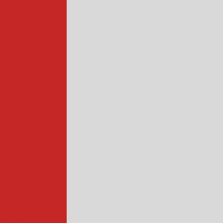
alimentos
a de abóbora
 rotativa
ada
cadora
ncional
quena
ustrial