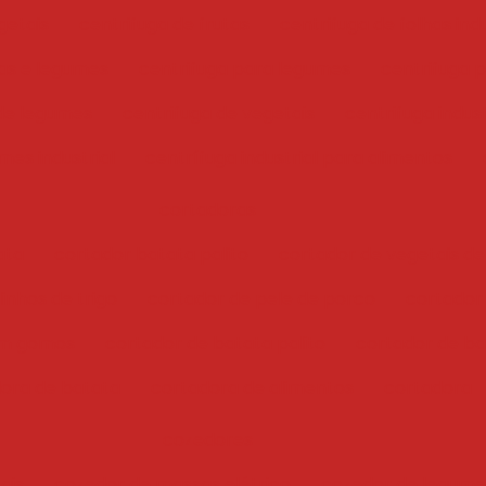
getais
centrifuga de frutas
centrifuga de folhas indu
has e legumes
centrifuga para legumes
centrifuga 
 de legumes
centrifuga de vegetais
centrifuga indust
mes industrial
centrífuga industrial para alimentos
cortadoras
ata
cortador batata palito
cortador de vegetais de
inhos de trigo
cortador de pele de porco
cortador
em gomos
cortador de batata palito
cortador de bat
ora de batata
cortadora de alimentos
cortadora
cozedores
ais
cozedor de massas elétrico
cozedor de legume