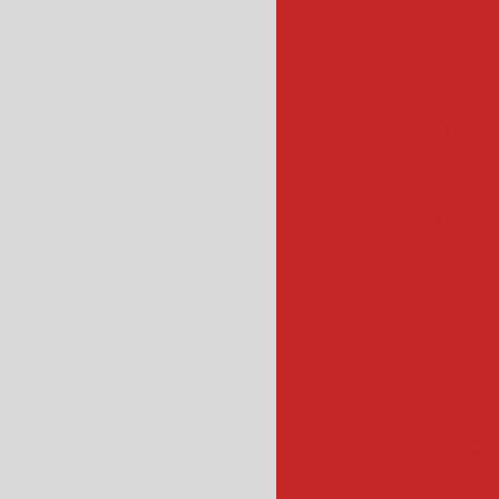
máquina de fatiar
maquina de fatiar frios
cortador de frios profis
filtro para óleo e
filtro para cozin
filtro de óleo 