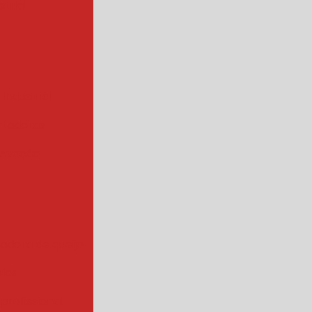
trial
 industrial
rtadoras
levação
iadora de queijo
rios
 profissional