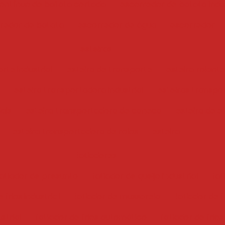
ontínuo de batata cortada
escorredor de batata indus
redor de batata
escorredor de água
escorredor
esteiras
rte industrial
esteira de transporte
esteira rolante
esteira transportadora industrial
esteiras transpo
iais
esteira transportadora de caneca
esteira de e
esteira transportadora de rolos
esteira
fatiadores
atiador de presunto
fatiador de queijo industrial
fat
 frios industrial
fatiador de mussarela
fatiador de f
ustrial
fatiador de frios automático
fatiador de frios