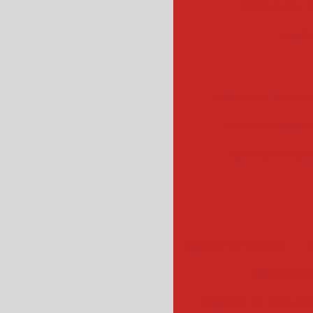
escorredor c
escor
esteira de transpo
esteira industrial
esteiras industr
fatiador de salame
f
fatiadora de
fatiador de frios ind