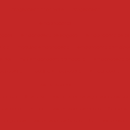
drageadeira chocolate
drageadeira
empanadoras
gados
empanadeira de salgado
empanadora de ali
tica
maquina empanadeira
empanadora combina
trial
mini empanadora compacta
empanadeira de
anadeira
maquina empanadora
empanadora
escorredores
edor para alimentos
escorredor de legumes industrial
r de batata cortada
escorredor de batata frita industr
trial grande
escorredor de batata frita
escorredor i