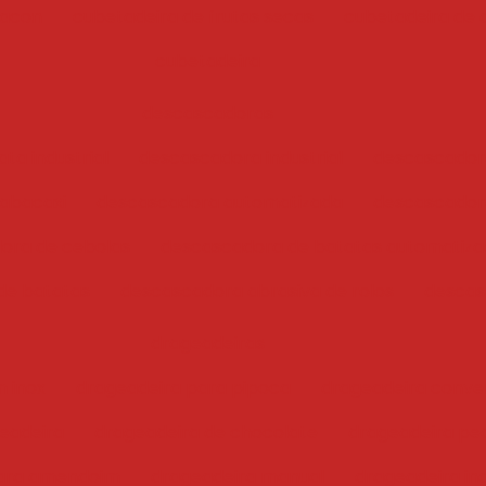
bacon
cubetadeira de frutas secas
cubetadeira de 
cubetadeira
descascadoras
ta industrial
descascadora industrial
descascador
abacaxi
descascadora automatizada
descascadora
ora de cebolas
descascadora de batatas automatiz
de batatas
descascadora abrasiva de rolos
descas
drageadeiras
 inox
drageadeira para pipoca
drageadeira conve
eadeira
drageadeira de chocolate
drageadeira pe
para amendoim
drageadeira manual
drageadeira ind