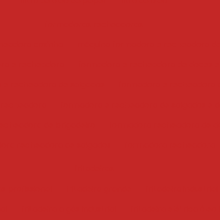
filtro de óleo de papel
filtro de óleo
formadoras recheadoras
headora coxinha
máquina formadora e recheadora d
ra e recheadora
formadora e recheadora de doces e
 e recheadora de salgados
formadora e recheadora 
 recheadora
formadora e recheadora de salgados e 
echeadora de brigadeiro
formadora recheadora de d
ora recheadora de salgados
formadora recheadora
fritadeiras
ás profissional
fritadeira grande
fritadeira industrial
ial
fritadeira a gás industrial
fritadeira elétrica óleo 