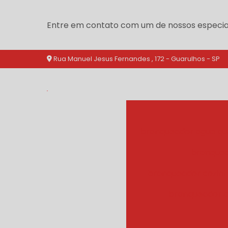
Entre em contato com um de nossos especial
Rua Manuel Jesus Fernandes , 172 - Guarulhos - SP
branqueador agua qu
branquea
branqueador cozinh
branqueador d