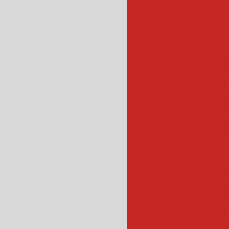
empanadeira para sal
empanadora automa
empanadeira indus
emp
escorr
escorredo
escorredor indus