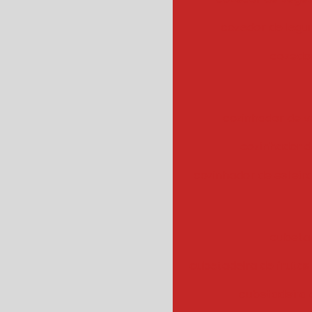
cozedor de leg
cozedor
cozinhador de v
cozinhador d
cozinhador de esteir
cubeta
cubetadeira de frutas
cubetadeira 