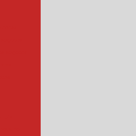
e doces
 salgados
de salgados
doces
oces
 a gás
industrial