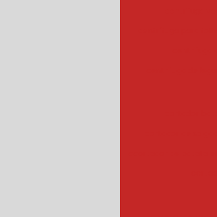
centrifuga ve
centrífuga para fol
centrifuga
centrifuga de legu
cortador bat
cortador de salgad
ccortador de batata 
cortad
cozedor de veget