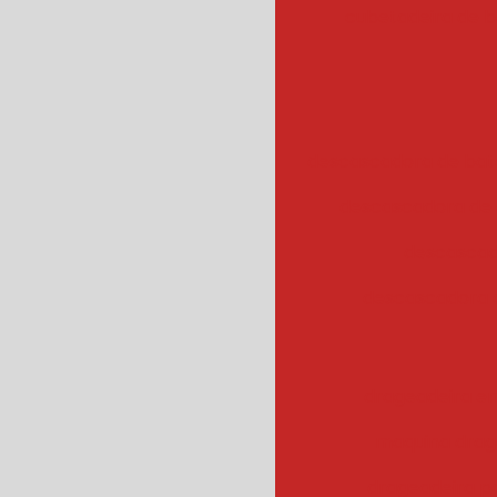
cubetadeira de 
descascadora de bata
descascadora de 
descascad
descascadora 
drageadeira em
maquina drag
drageadeira 