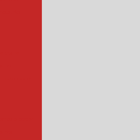
ndustrial
de carne
trial
cozinhador
arnes e bacon
strial