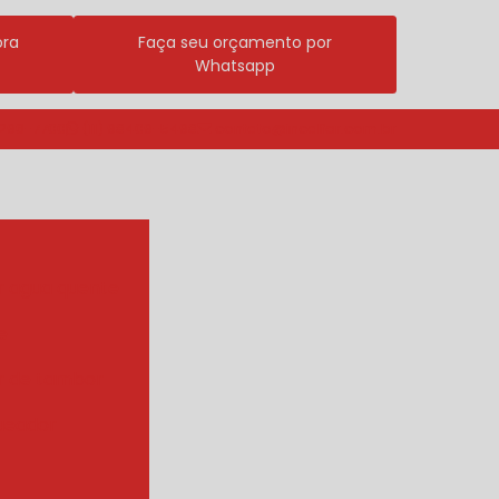
ora
Faça seu orçamento por
Whatsapp
3296-7700
(11) 98409-5498
contato@incalfer.com.br
r agua quente
e
r de tambor
ueador