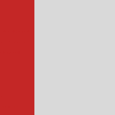
mentos planos
da compacta
 salgados
ial
ndustrial