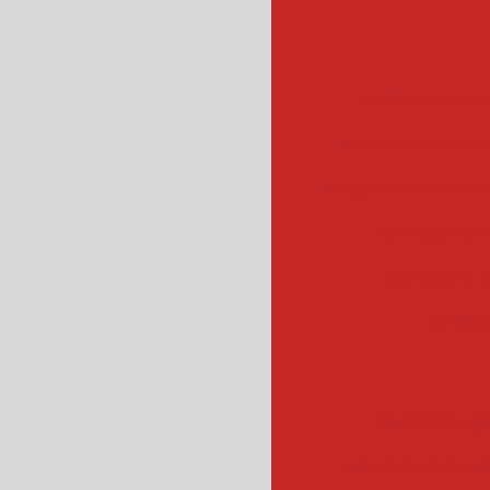
formadora rec
máquina formado
máquina formadora
formadora e
formadora r
formad
fritadeira a g
fritadeira industr