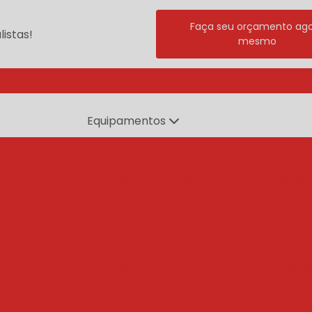
Faça seu orçamento ag
istas!
mesmo
(11) 
Equipamentos
branqueadores
ente
branqueadores agua quente
branqueador po
dor de esteira cozinhador
branqueador a agua quent
ador de esteira
branqueador rotativo
branqueado
e tambor rotativo
branqueador cozinhador
branq
centrífugas