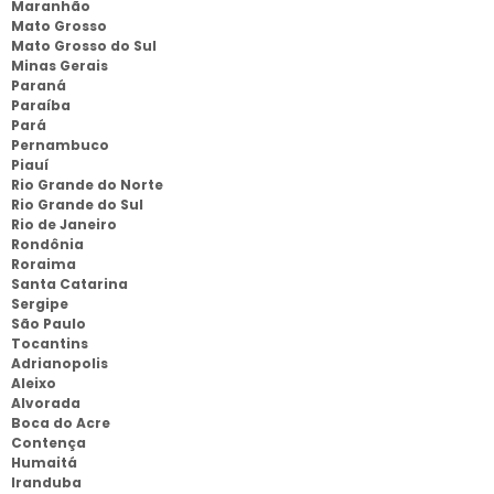
Maranhão
Mato Grosso
Mato Grosso do Sul
Minas Gerais
Paraná
Paraíba
Pará
Pernambuco
Piauí
Rio Grande do Norte
Rio Grande do Sul
Rio de Janeiro
Rondônia
Roraima
Santa Catarina
Sergipe
São Paulo
Tocantins
Adrianopolis
Aleixo
Alvorada
Boca do Acre
Contença
Humaitá
Iranduba