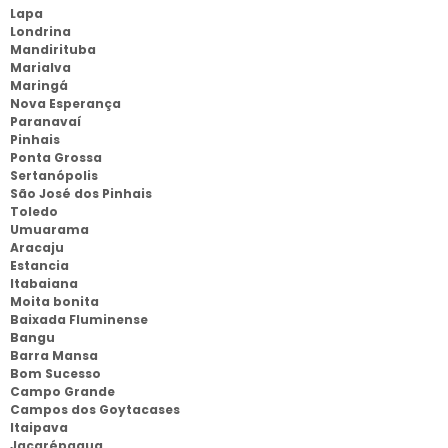
Lapa
Londrina
Mandirituba
Marialva
Maringá
Nova Esperança
Paranavaí
Pinhais
Ponta Grossa
Sertanópolis
São José dos Pinhais
Toledo
Umuarama
Aracaju
Estancia
Itabaiana
Moita bonita
Baixada Fluminense
Bangu
Barra Mansa
Bom Sucesso
Campo Grande
Campos dos Goytacases
Itaipava
Jacarépagua