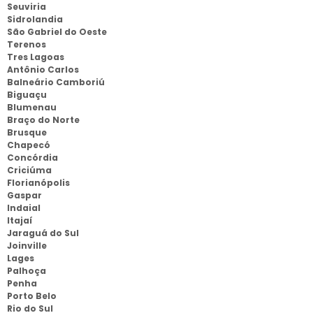
Seuviria
Sidrolandia
São Gabriel do Oeste
Terenos
Tres Lagoas
Antônio Carlos
Balneário Camboriú
Biguaçu
Blumenau
Braço do Norte
Brusque
Chapecó
Concórdia
Criciúma
Florianópolis
Gaspar
Indaial
Itajaí
Jaraguá do Sul
Joinville
Lages
Palhoça
Penha
Porto Belo
Rio do Sul