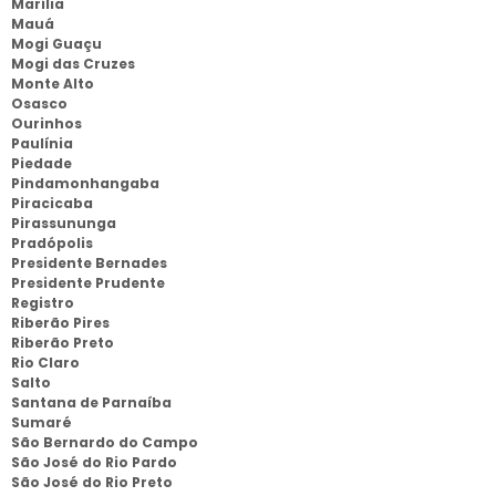
Marília
Mauá
Mogi Guaçu
Mogi das Cruzes
Monte Alto
Osasco
Ourinhos
Paulínia
Piedade
Pindamonhangaba
Piracicaba
Pirassununga
Pradópolis
Presidente Bernades
Presidente Prudente
Registro
Riberão Pires
Riberão Preto
Rio Claro
Salto
Santana de Parnaíba
Sumaré
São Bernardo do Campo
São José do Rio Pardo
São José do Rio Preto