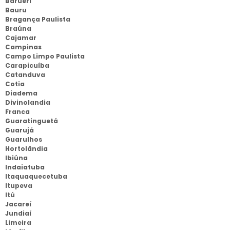
Barueri
Bauru
Bragança Paulista
Braúna
Cajamar
Campinas
Campo Limpo Paulista
Carapicuíba
Catanduva
Cotia
Diadema
Divinolandia
Franca
Guaratinguetá
Guarujá
Guarulhos
Hortolândia
Ibiúna
Indaiatuba
Itaquaquecetuba
Itupeva
Itú
Jacareí
Jundiaí
Limeira