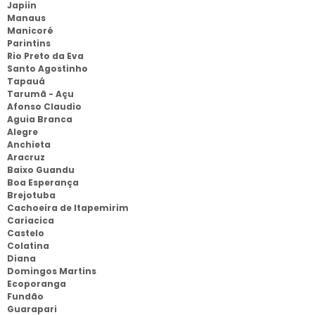
Japiin
Manaus
Manicoré
Parintins
Rio Preto da Eva
Santo Agostinho
Tapauá
Tarumã - Açu
Afonso Claudio
Aguia Branca
Alegre
Anchieta
Aracruz
Baixo Guandu
Boa Esperança
Brejotuba
Cachoeira de Itapemirim
Cariacica
Castelo
Colatina
Diana
Domingos Martins
Ecoporanga
Fundão
Guarapari