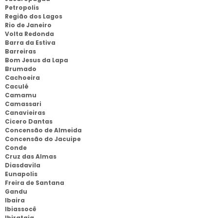
Petropolis
Região dos Lagos
Rio de Janeiro
Volta Redonda
Barra da Estiva
Barreiras
Bom Jesus da Lapa
Brumado
Cachoeira
Caculé
Camamu
Camassari
Canavieiras
Cicero Dantas
Concensão de Almeida
Concensão do Jacuipe
Conde
Cruz das Almas
Diasdavila
Eunapolis
Freira de Santana
Gandu
Ibaira
Ibiassocê
Ibirataia