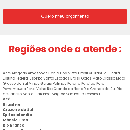
Quero meu orçamento
Regiões onde a atende :
Acre
Alagoas
Amazonas
Bahia
Boa Vista
Brasil VI
Brasil VII
Ceará
Distrito Federal
Espírito Santo
Estados Brasil
Goiás
Mato Grosso
Mato
Grosso do Sul
Minas Gerais
Palmas
Paraná
Paraíba
Pará
Pernambuco
Porto Velho
Rio Grande do Norte
Rio Grande do Sul
Rio
de Janeiro
Santa Catarina
Sergipe
São Paulo
Teresina
Acá
Brasileia
Cruzeiro do Sul
Epitaciolandia
Mâncio Lima
Rio Branco