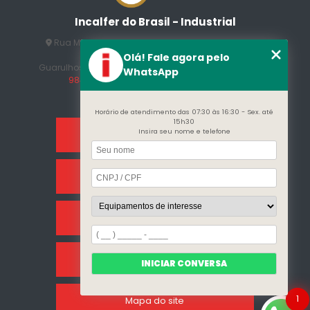
Incalfer do Brasil - Industrial
Rua Manuel Jesus Fernandes , 172 - Jardim Santo
Afonso
Olá! Fale agora pelo
Guarulhos - SP - CEP: 07215-230
(11) 3296-7700
(11)
WhatsApp
98409-5498
contato@incalfer.com.br
Horário de atendimento das 07:30 às 16:30 - Sex. até
15h30
Insira seu nome e telefone
Home
Sobre Nós
Categorias
Clientes
INICIAR CONVERSA
1
Mapa do site