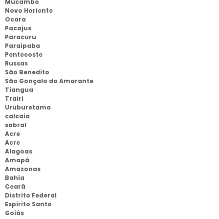
Mucambo
Novo Horiente
Ocara
Pacajus
Paracuru
Paraipaba
Pentecoste
Russas
São Benedito
São Gonçalo do Amarante
Tiangua
Trairi
Uruburetama
calcaia
sobral
Acre
Acre
Alagoas
Amapá
Amazonas
Bahia
Ceará
Distrito Federal
Espírito Santo
Goiás