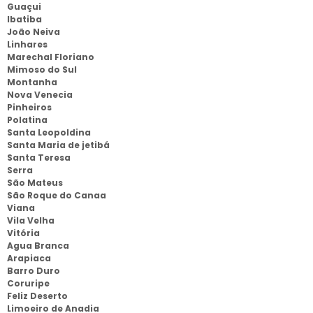
Guaçui
Ibatiba
João Neiva
Linhares
Marechal Floriano
Mimoso do Sul
Montanha
Nova Venecia
Pinheiros
Polatina
Santa Leopoldina
Santa Maria de jetibá
Santa Teresa
Serra
São Mateus
São Roque do Canaa
Viana
Vila Velha
Vitória
Agua Branca
Arapiaca
Barro Duro
Coruripe
Feliz Deserto
Limoeiro de Anadia