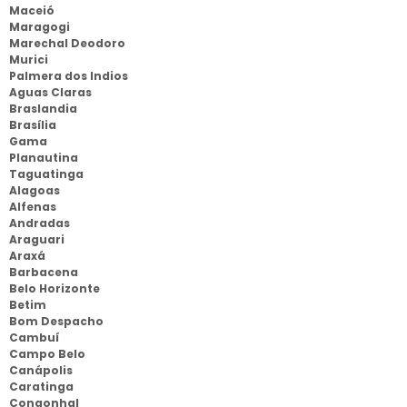
Maceió
Maragogi
Marechal Deodoro
Murici
Palmera dos Indios
Aguas Claras
Braslandia
Brasília
Gama
Planautina
Taguatinga
Alagoas
Alfenas
Andradas
Araguari
Araxá
Barbacena
Belo Horizonte
Betim
Bom Despacho
Cambuí
Campo Belo
Canápolis
Caratinga
Congonhal