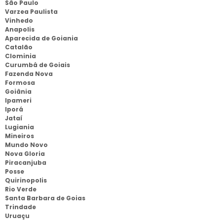
São Paulo
Varzea Paulista
Vinhedo
Anapolis
Aparecida de Goiania
Catalão
Clominia
Curumbá de Goiais
Fazenda Nova
Formosa
Goiânia
Ipameri
Iporá
Jataí
Lugiania
Mineiros
Mundo Novo
Nova Gloria
Piracanjuba
Posse
Quirinopolis
Rio Verde
Santa Barbara de Goias
Trindade
Uruaçu