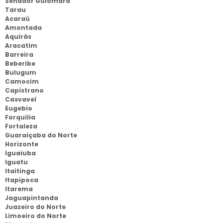
Senador Guiomard
Tarau
Acaraú
Amontada
Aquirás
Aracatim
Barreira
Beberibe
Bulugum
Camocim
Capistrano
Casvavel
Eugebio
Forquilia
Fortaleza
Guaraiçaba do Norte
Horizonte
Iguaiuba
Iguatu
Itaitinga
Itapipoca
Itarema
Jaguapintanda
Juazeiro do Norte
Limoeiro do Norte