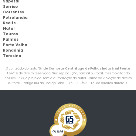
Sapezal
Sorriso
Correntes
Petrolandia
Recife
Natal
Touros
Palmas
Porto Velho
Rondônia
Teresina
O conteúdo do texto "
Onde Comprar Centrifuga de Folhas Industrial Ponta
Porã
" é de direito reservado. Sua reprodução, parcial ou total, mesmo citando
nossos links, é proibida sem a autorização do autor. Crime de violação de direito
autoral – artigo 184 do Código Penal –
Lei 9610/98 - Lei de direitos autorais
.