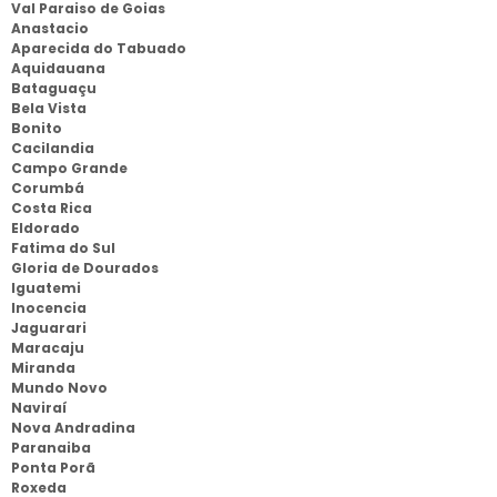
Val Paraiso de Goias
Anastacio
Aparecida do Tabuado
Aquidauana
Bataguaçu
Bela Vista
Bonito
Cacilandia
Campo Grande
Corumbá
Costa Rica
Eldorado
Fatima do Sul
Gloria de Dourados
Iguatemi
Inocencia
Jaguarari
Maracaju
Miranda
Mundo Novo
Naviraí
Nova Andradina
Paranaiba
Ponta Porã
Roxeda