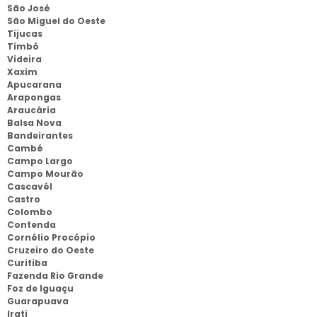
São José
São Miguel do Oeste
Tijucas
Timbó
Videira
Xaxim
Apucarana
Arapongas
Araucária
Balsa Nova
Bandeirantes
Cambé
Campo Largo
Campo Mourão
Cascavél
Castro
Colombo
Contenda
Cornélio Procópio
Cruzeiro do Oeste
Curitiba
Fazenda Rio Grande
Foz de Iguaçu
Guarapuava
Irati