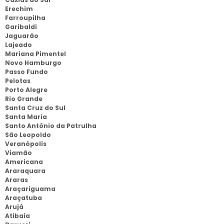
Erechim
Farroupilha
Garibaldi
Jaguarão
Lajeado
Mariana Pimentel
Novo Hamburgo
Passo Fundo
Pelotas
Porto Alegre
Rio Grande
Santa Cruz do Sul
Santa Maria
Santo Antônio da Patrulha
São Leopoldo
Veranópolis
Viamão
Americana
Araraquara
Araras
Araçariguama
Araçatuba
Arujá
Atibaia