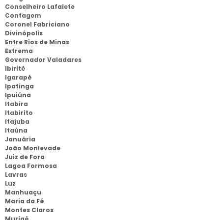
Conselheiro Lafaiete
Contagem
Coronel Fabriciano
Divinópolis
Entre Rios de Minas
Extrema
Governador Valadares
Ibirité
Igarapé
Ipatinga
Ipuiúna
Itabira
Itabirito
Itajuba
Itaúna
Januária
João Monlevade
Juiz de Fora
Lagoa Formosa
Lavras
Luz
Manhuaçu
Maria da Fé
Montes Claros
Muriaé