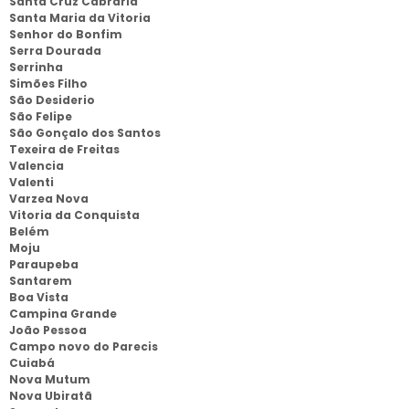
Santa Cruz Cabraria
Santa Maria da Vitoria
Senhor do Bonfim
Serra Dourada
Serrinha
Simões Filho
São Desiderio
São Felipe
São Gonçalo dos Santos
Texeira de Freitas
Valencia
Valenti
Varzea Nova
Vitoria da Conquista
Belém
Moju
Paraupeba
Santarem
Boa Vista
Campina Grande
João Pessoa
Campo novo do Parecis
Cuiabá
Nova Mutum
Nova Ubiratã