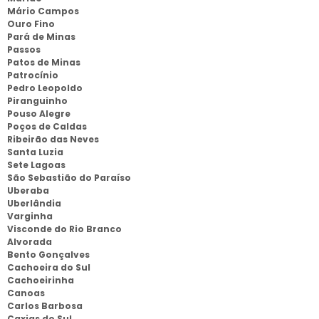
Mário Campos
Ouro Fino
Pará de Minas
Passos
Patos de Minas
Patrocínio
Pedro Leopoldo
Piranguinho
Pouso Alegre
Poços de Caldas
Ribeirão das Neves
Santa Luzia
Sete Lagoas
São Sebastião do Paraíso
Uberaba
Uberlândia
Varginha
Visconde do Rio Branco
Alvorada
Bento Gonçalves
Cachoeira do Sul
Cachoeirinha
Canoas
Carlos Barbosa
Caxias do Sul