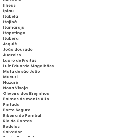
Ilheus
Ipiau
Itabela
Itajibá
Itamaraju
Itapetinga
Ituberá
Jequié
João dourado
Juazeiro
Lauro de Freitas
Luiz Eduardo Magalhães
Mata de são João
Mucuri
Nazaré
Nova Visoja
Oliveira dos Brejinhos
Palmas de monte Alto
Pintada
Porto Seguro
Ribeira do Pombal
Rio de Contas
Rodelas
Salvador