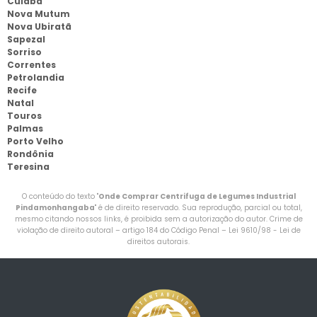
Cuiabá
Nova Mutum
Nova Ubiratã
Sapezal
Sorriso
Correntes
Petrolandia
Recife
Natal
Touros
Palmas
Porto Velho
Rondônia
Teresina
O conteúdo do texto "
Onde Comprar Centrifuga de Legumes Industrial
Pindamonhangaba
" é de direito reservado. Sua reprodução, parcial ou total,
mesmo citando nossos links, é proibida sem a autorização do autor. Crime de
violação de direito autoral – artigo 184 do Código Penal –
Lei 9610/98 - Lei de
direitos autorais
.