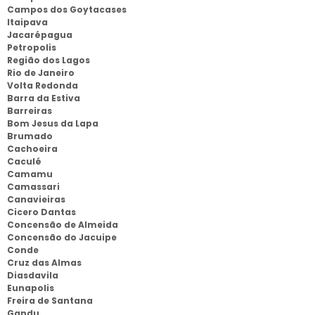
Campos dos Goytacases
Itaipava
Jacarépagua
Petropolis
Região dos Lagos
Rio de Janeiro
Volta Redonda
Barra da Estiva
Barreiras
Bom Jesus da Lapa
Brumado
Cachoeira
Caculé
Camamu
Camassari
Canavieiras
Cicero Dantas
Concensão de Almeida
Concensão do Jacuipe
Conde
Cruz das Almas
Diasdavila
Eunapolis
Freira de Santana
Gandu