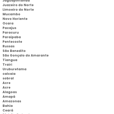
Jaguapintanda
Juazeiro do Norte
Limoeiro do Norte
Mucambo
Novo Horiente
Ocara
Pacajus
Paracuru
Paraipaba
Pentecoste
Russas
São Benedito
São Gonçalo do Amarante
Tiangua
Trairi
Uruburetama
calcaia
sobral
Acre
Acre
Alagoas
Amapá
Amazonas
Bahia
Ceará