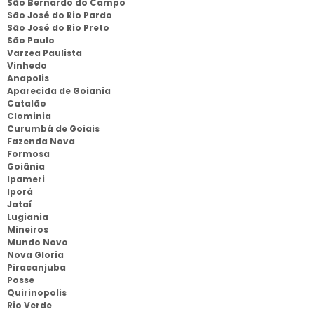
São Bernardo do Campo
São José do Rio Pardo
São José do Rio Preto
São Paulo
Varzea Paulista
Vinhedo
Anapolis
Aparecida de Goiania
Catalão
Clominia
Curumbá de Goiais
Fazenda Nova
Formosa
Goiânia
Ipameri
Iporá
Jataí
Lugiania
Mineiros
Mundo Novo
Nova Gloria
Piracanjuba
Posse
Quirinopolis
Rio Verde