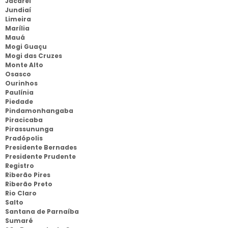
Jacareí
Jundiaí
Limeira
Marília
Mauá
Mogi Guaçu
Mogi das Cruzes
Monte Alto
Osasco
Ourinhos
Paulínia
Piedade
Pindamonhangaba
Piracicaba
Pirassununga
Pradópolis
Presidente Bernades
Presidente Prudente
Registro
Riberão Pires
Riberão Preto
Rio Claro
Salto
Santana de Parnaíba
Sumaré