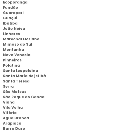
Ecoporanga
Fundão
Guarapari
Guaçui
Ibatiba
João Neiva
Linhares
Marechal Floriano
Mimoso do Sul
Montanha
Nova Venecia
Pinheiros
Polatina
Santa Leopoldina
Santa Maria de jetibá
Santa Teresa
Serra
São Mateus
São Roque do Canaa
Viana
Vila Velha
Vitória
Agua Branca
Arapiaca
Barro Duro