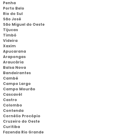
Penha
Porto Belo
Rio do Sul
São José
São Miguel do Oeste
Tijucas
Timbó
Videira
Xaxim
Apucarana
Arapongas
Araucária
Balsa Nova
Bandeirantes
Cambé
Campo Largo
Campo Mourão
Cascavél
Castro
Colombo
Contenda
Cornélio Procópio
Cruzeiro do Oeste
Curitiba
Fazenda Rio Grande