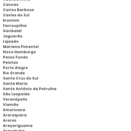
Canoas
Carlos Barbosa
Caxias do Sul
Erechim
Farroupilha
Garibaldi
Jaguarão
Lajeado
Mariana Pimentel
Novo Hamburgo
Passo Fundo
Pelotas
Porto Alegre
Rio Grande
Santa Cruz do Sul
Santa Maria
Santo Antônio da Patrulha
São Leopoldo
Veranópolis
Viamão
Americana
Araraquara
Araras
Araçariguama
Araçatuba