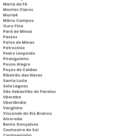
Maria da Fé
Montes Claros
Muriaé
Mário Campos
Ouro Fino
Pará de Minas
Passos
Patos de Minas
Patrocínio
Pedro Leopoldo
Piranguinho
Pouso Alegre
Poços de Caldas
Ribeirão das Neves
Santa Luzia
Sete Lagoas
São Sebastião do Paraíso
Uberaba
Uberlândia
Varginha
Visconde do Rio Branco
Alvorada
Bento Gonçalves
Cachoeira do Sul
Cachoeirinha