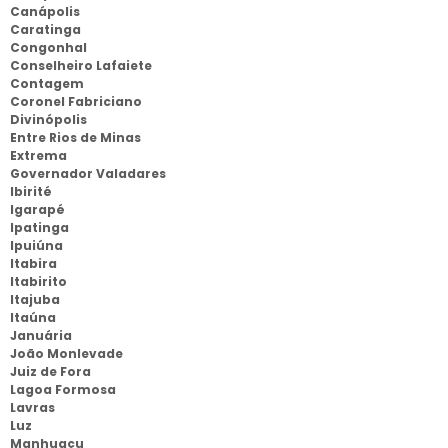
Canápolis
Caratinga
Congonhal
Conselheiro Lafaiete
Contagem
Coronel Fabriciano
Divinópolis
Entre Rios de Minas
Extrema
Governador Valadares
Ibirité
Igarapé
Ipatinga
Ipuiúna
Itabira
Itabirito
Itajuba
Itaúna
Januária
João Monlevade
Juiz de Fora
Lagoa Formosa
Lavras
Luz
Manhuaçu