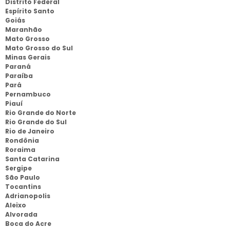
Distrito Federal
Espírito Santo
Goiás
Maranhão
Mato Grosso
Mato Grosso do Sul
Minas Gerais
Paraná
Paraíba
Pará
Pernambuco
Piauí
Rio Grande do Norte
Rio Grande do Sul
Rio de Janeiro
Rondônia
Roraima
Santa Catarina
Sergipe
São Paulo
Tocantins
Adrianopolis
Aleixo
Alvorada
Boca do Acre