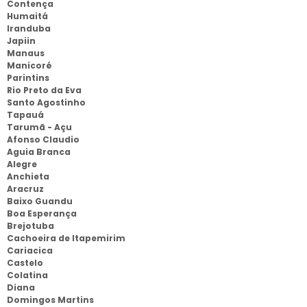
Contença
Humaitá
Iranduba
Japiin
Manaus
Manicoré
Parintins
Rio Preto da Eva
Santo Agostinho
Tapauá
Tarumã - Açu
Afonso Claudio
Aguia Branca
Alegre
Anchieta
Aracruz
Baixo Guandu
Boa Esperança
Brejotuba
Cachoeira de Itapemirim
Cariacica
Castelo
Colatina
Diana
Domingos Martins