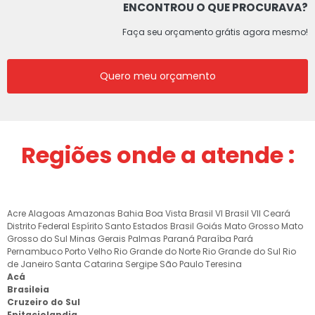
ENCONTROU O QUE PROCURAVA?
Faça seu orçamento grátis agora mesmo!
Quero meu orçamento
Regiões onde a atende :
Acre
Alagoas
Amazonas
Bahia
Boa Vista
Brasil VI
Brasil VII
Ceará
Distrito Federal
Espírito Santo
Estados Brasil
Goiás
Mato Grosso
Mato
Grosso do Sul
Minas Gerais
Palmas
Paraná
Paraíba
Pará
Pernambuco
Porto Velho
Rio Grande do Norte
Rio Grande do Sul
Rio
de Janeiro
Santa Catarina
Sergipe
São Paulo
Teresina
Acá
Brasileia
Cruzeiro do Sul
Epitaciolandia