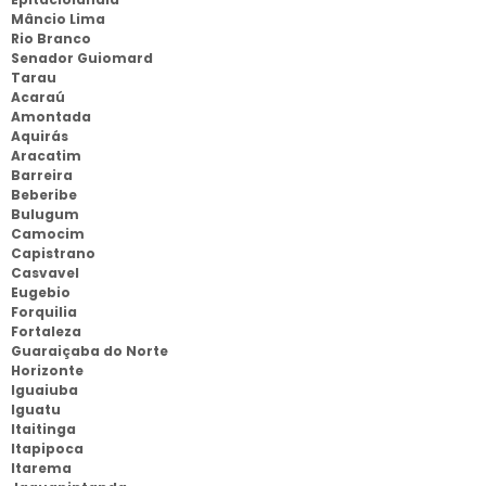
Mâncio Lima
Rio Branco
Senador Guiomard
Tarau
Acaraú
Amontada
Aquirás
Aracatim
Barreira
Beberibe
Bulugum
Camocim
Capistrano
Casvavel
Eugebio
Forquilia
Fortaleza
Guaraiçaba do Norte
Horizonte
Iguaiuba
Iguatu
Itaitinga
Itapipoca
Itarema