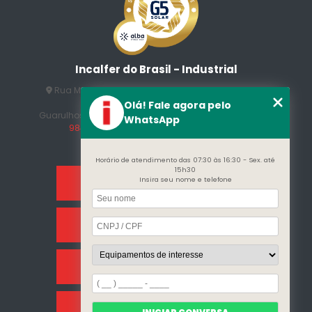
Incalfer do Brasil - Industrial
Rua Manuel Jesus Fernandes , 172 - Jardim Santo
Afonso
Olá! Fale agora pelo
Guarulhos - SP - CEP: 07215-230
(11) 3296-7700
(11)
WhatsApp
98409-5498
contato@incalfer.com.br
Horário de atendimento das 07:30 às 16:30 - Sex. até
15h30
Insira seu nome e telefone
Home
Sobre Nós
Categorias
Clientes