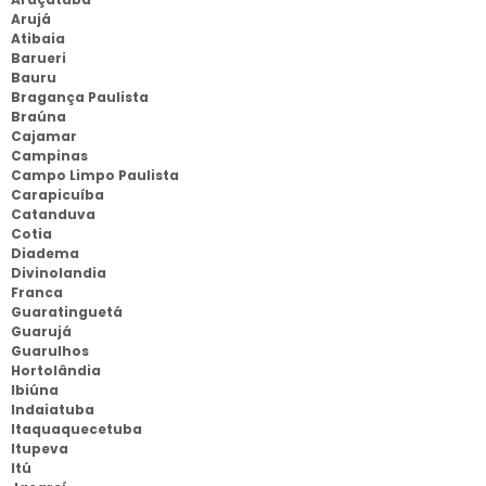
Arujá
Atibaia
Barueri
Bauru
Bragança Paulista
Braúna
Cajamar
Campinas
Campo Limpo Paulista
Carapicuíba
Catanduva
Cotia
Diadema
Divinolandia
Franca
Guaratinguetá
Guarujá
Guarulhos
Hortolândia
Ibiúna
Indaiatuba
Itaquaquecetuba
Itupeva
Itú