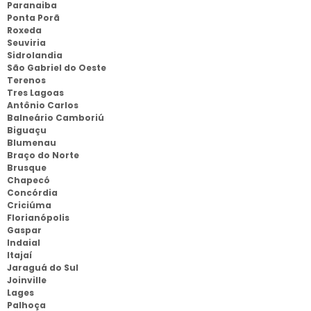
Paranaiba
Ponta Porã
Roxeda
Seuviria
Sidrolandia
São Gabriel do Oeste
Terenos
Tres Lagoas
Antônio Carlos
Balneário Camboriú
Biguaçu
Blumenau
Braço do Norte
Brusque
Chapecó
Concórdia
Criciúma
Florianópolis
Gaspar
Indaial
Itajaí
Jaraguá do Sul
Joinville
Lages
Palhoça