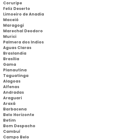
Coruripe
Feliz Deserto
Limoeiro de Anadia
Maceió
Maragogi
Marechal Deodoro
Murici
Palmera dos Indios
Aguas Claras
Braslandia
Brasília
Gama
Planautina
Taguatinga
Alagoas
Alfenas
Andradas
Araguari
Araxá
Barbacena
Belo Horizonte
Betim
Bom Despacho
Cambuí
Campo Belo