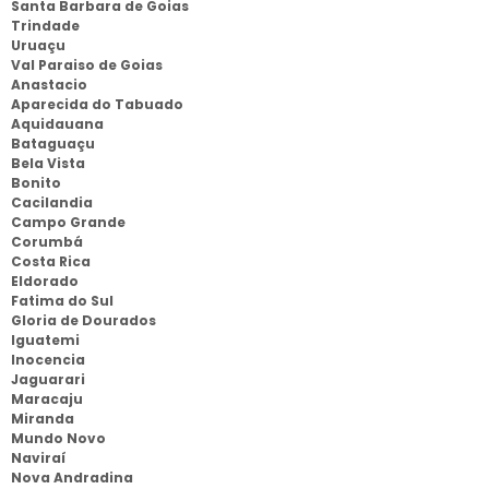
Santa Barbara de Goias
Trindade
Uruaçu
Val Paraiso de Goias
Anastacio
Aparecida do Tabuado
Aquidauana
Bataguaçu
Bela Vista
Bonito
Cacilandia
Campo Grande
Corumbá
Costa Rica
Eldorado
Fatima do Sul
Gloria de Dourados
Iguatemi
Inocencia
Jaguarari
Maracaju
Miranda
Mundo Novo
Naviraí
Nova Andradina