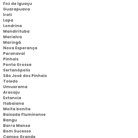
Foz de Iguaçu
Guarapuava
Irati
Lapa
Londrina
Mandirituba
Marialva
Maringá
Nova Esperança
Paranavaí
Pinhais
Ponta Grossa
Sertanópolis
São José dos Pinhais
Toledo
Umuarama
Aracaju
Estancia
Itabaiana
Moita bonita
Baixada Fluminense
Bangu
Barra Mansa
Bom Sucesso
Campo Grande