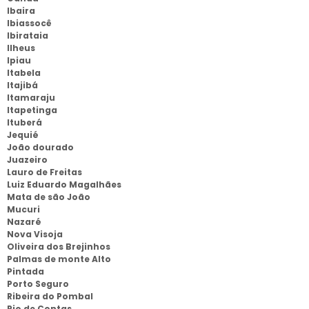
Ibaira
Ibiassocê
Ibirataia
Ilheus
Ipiau
Itabela
Itajibá
Itamaraju
Itapetinga
Ituberá
Jequié
João dourado
Juazeiro
Lauro de Freitas
Luiz Eduardo Magalhães
Mata de são João
Mucuri
Nazaré
Nova Visoja
Oliveira dos Brejinhos
Palmas de monte Alto
Pintada
Porto Seguro
Ribeira do Pombal
Rio de Contas