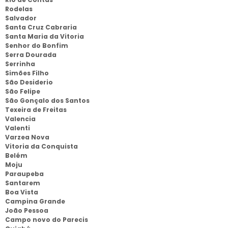
Rodelas
Salvador
Santa Cruz Cabraria
Santa Maria da Vitoria
Senhor do Bonfim
Serra Dourada
Serrinha
Simões Filho
São Desiderio
São Felipe
São Gonçalo dos Santos
Texeira de Freitas
Valencia
Valenti
Varzea Nova
Vitoria da Conquista
Belém
Moju
Paraupeba
Santarem
Boa Vista
Campina Grande
João Pessoa
Campo novo do Parecis