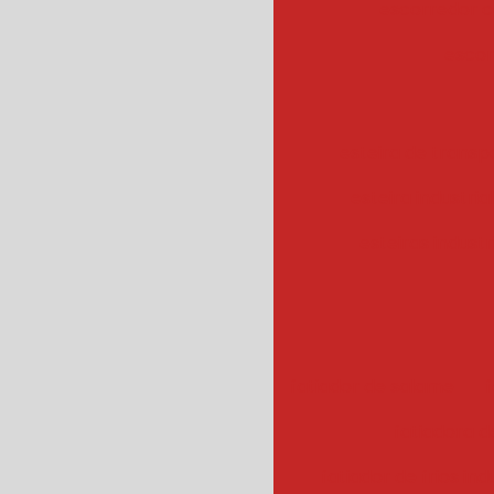
escorredor c
escor
esteira de transpo
esteira industrial
esteiras industr
fatiador de salame
f
fatiadora de
fatiador de frios ind