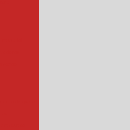
trial
 industrial
rtadoras
levação
iadora de queijo
rios
 profissional