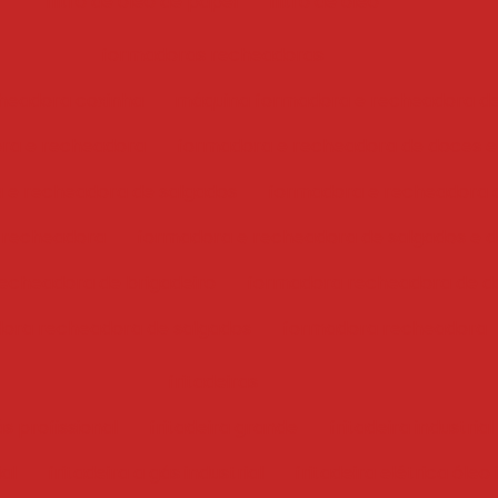
filtro de óleo de papel
filtro de óleo
formadoras recheadoras
headora coxinha
máquina formadora e recheadora d
ra e recheadora
formadora e recheadora de doces e
 e recheadora de salgados
formadora e recheadora 
 recheadora
formadora e recheadora de salgados e 
echeadora de brigadeiro
formadora recheadora de d
ora recheadora de salgados
formadora recheadora
fritadeiras
ás profissional
fritadeira grande
fritadeira industrial
ial
fritadeira a gás industrial
fritadeira elétrica óleo 