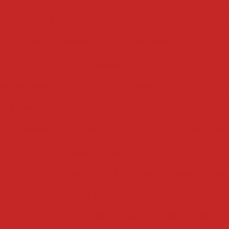
umes
cozedor a vapor
cozedor eletrico
cozedor i
 de massas industrial
cozedor de massas
cozedor
cozinhadores
erduras eletrico
cozinhador de massa
cozinhador 
e alimentos
cozinhador de massas
cozinhador indus
a
cozinhador por batelada
cozinhador de vegetais
cubetadeiras
deira de bacon manual
cubetadeira de carne manual
 e legumes
cubetadeira de frutas
cubetadeira de c
de legumes
cubetadeira de carne
cubetadeira indu