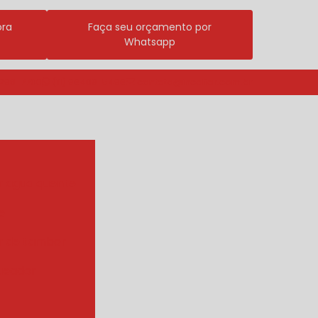
ora
Faça seu orçamento por
Whatsapp
3296-7700
(11) 98409-5498
contato@incalfer.com.br
r agua quente
e
r de tambor
ueador