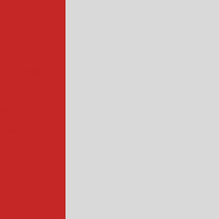
alimentos
a de abóbora
 rotativa
ada
cadora
ncional
quena
ustrial