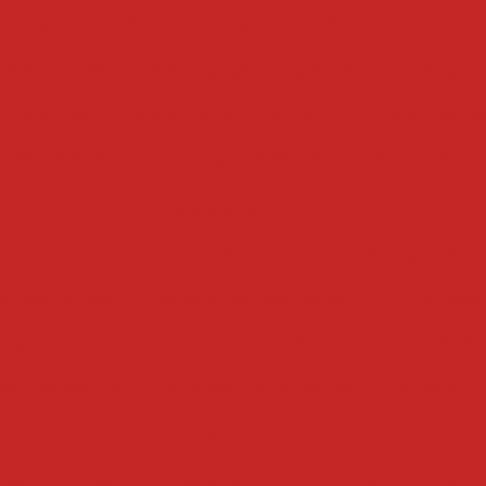
getais
centrifuga de frutas
centrifuga de folhas indu
has e legumes
centrifuga para legumes
centrifuga 
 de legumes
centrifuga de vegetais
centrifuga indust
mes industrial
centrífuga industrial para alimentos
cortadoras
ata
cortador batata palito
cortador de vegetais de
inhos de trigo
cortador de pele de porco
cortador
em gomos
cortador de batata palito
cortador de bat
ora de batata
cortadora de alimentos
cortadora
cozedores
ais
cozedor de massas elétrico
cozedor de legume