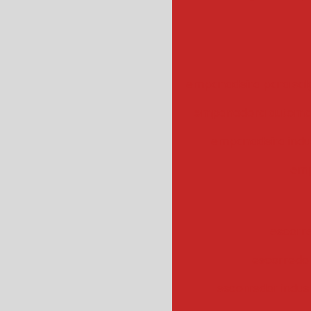
empanadeira para sal
empanadora automa
empanadeira indus
emp
escorr
escorredo
escorredor indus