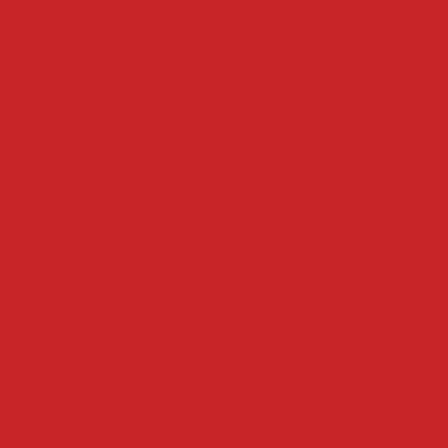
ontínuo de batata cortada
escorredor de batata indus
redor de batata
escorredor de água
escorredor
esteiras
rte industrial
esteira de transporte
esteira rolante
esteira transportadora industrial
esteiras transpo
iais
esteira transportadora de caneca
esteira de e
esteira transportadora de rolos
esteira
fatiadores
atiador de presunto
fatiador de queijo industrial
fat
 frios industrial
fatiador de mussarela
fatiador de f
ustrial
fatiador de frios automático
fatiador de frios