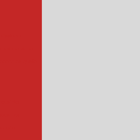
ofissional
rios industrial
hadora de queijo
ndustrial
industrial
ntação