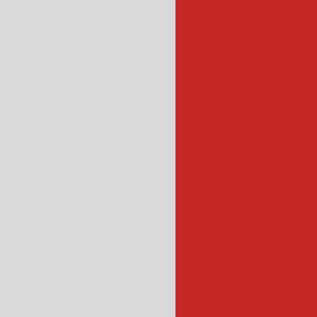
máquina de fatiar
maquina de fatiar frios
cortador de frios profis
filtro para óleo e
filtro para cozin
filtro de óleo 