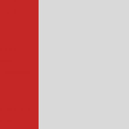
ndustrial
de carne
trial
cozinhador
arnes e bacon
strial