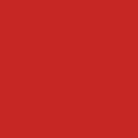
fatiador de queijo e presunto
fatiador
fatiadores de frios
 frios
fatiadora industrial
maquina de fatiar frios pr
 industrial
maquina de fatiar industrial
cortador de f
sional
fatiadora e interfolhadora industrial
interfol
fatiador de queijo profissional
filtros
 fritura
filtro para óleo
filtro para óleo de cozinha i
ha industrial
filtro tanque
filtro centrifugo
filtro 
centrífugo
filtro de óleo rima
filtro tanque por deca