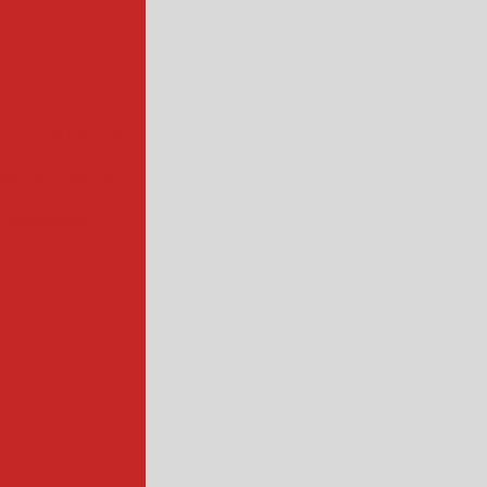
mentos planos
da compacta
 salgados
ial
ndustrial