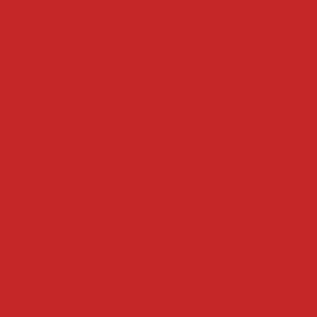
drageadeira chocolate
drageadeira
empanadoras
gados
empanadeira de salgado
empanadora de ali
tica
maquina empanadeira
empanadora combina
trial
mini empanadora compacta
empanadeira de
anadeira
maquina empanadora
empanadora
escorredores
edor para alimentos
escorredor de legumes industrial
r de batata cortada
escorredor de batata frita industr
trial grande
escorredor de batata frita
escorredor i