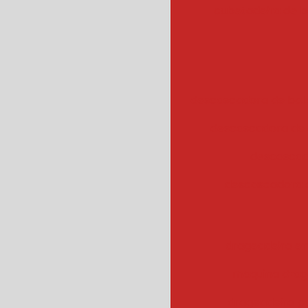
cubetadeira de 
descascadora de bata
descascadora de 
descascad
descascadora 
drageadeira em
maquina drag
drageadeira 