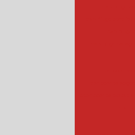
centrifuga ve
centrífuga para fol
centrifuga
centrifuga de legu
cortador bat
cortador de salgad
ccortador de batata 
cortad
cozedor de veget