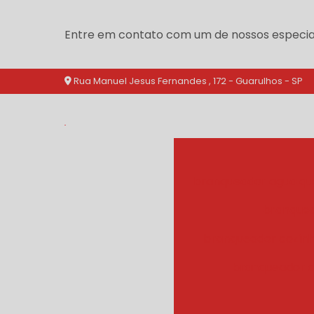
Entre em contato com um de nossos especial
Rua Manuel Jesus Fernandes , 172 - Guarulhos - SP
branqueador agua qu
branquea
branqueador cozinh
branqueador d