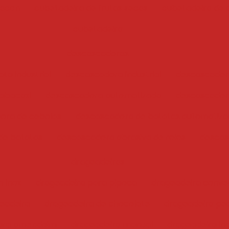
bacon
cubetadeira de frutas secas
cubetadeira de 
cubetadeira
descascadoras
ta industrial
descascadora industrial
descascador
abacaxi
descascadora automatizada
descascadora
ora de cebolas
descascadora de batatas automatiz
de batatas
descascadora abrasiva de rolos
descas
drageadeiras
 inox
drageadeira para pipoca
drageadeira conve
eadeira
drageadeira de chocolate
drageadeira pe
para amendoim
drageadeira manual
drageadeira ind