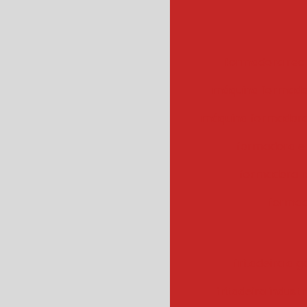
formadora rec
máquina formado
máquina formadora
formadora e
formadora r
formad
fritadeira a g
fritadeira industr