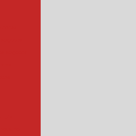
e doces
 salgados
de salgados
doces
oces
 a gás
industrial