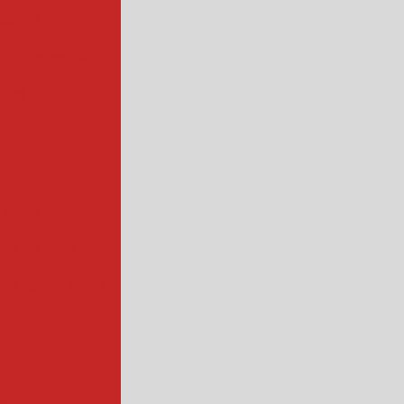
strial
para vegetais
rial
centrífuga
 folha
 de bisteca
atas industrial
s a vapor