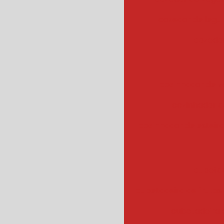
cozedor de leg
cozedor
cozinhador de v
cozinhador d
cozinhador de esteir
cubeta
cubetadeira de frutas
cubetadeira 