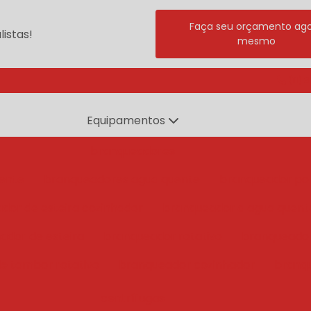
Faça seu orçamento ag
istas!
mesmo
(11) 
Equipamentos
branqueadores
ente
branqueadores agua quente
branqueador po
dor de esteira cozinhador
branqueador a agua quent
ador de esteira
branqueador rotativo
branqueado
e tambor rotativo
branqueador cozinhador
branq
centrífugas