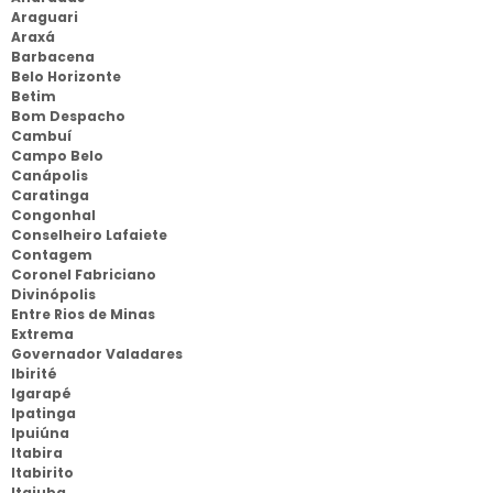
Araguari
Araxá
Barbacena
Belo Horizonte
Betim
Bom Despacho
Cambuí
Campo Belo
Canápolis
Caratinga
Congonhal
Conselheiro Lafaiete
Contagem
Coronel Fabriciano
Divinópolis
Entre Rios de Minas
Extrema
Governador Valadares
Ibirité
Igarapé
Ipatinga
Ipuiúna
Itabira
Itabirito
Itajuba