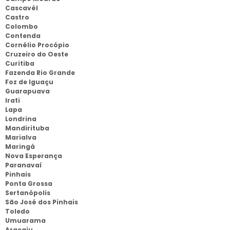
Cascavél
Castro
Colombo
Contenda
Cornélio Procópio
Cruzeiro do Oeste
Curitiba
Fazenda Rio Grande
Foz de Iguaçu
Guarapuava
Irati
Lapa
Londrina
Mandirituba
Marialva
Maringá
Nova Esperança
Paranavaí
Pinhais
Ponta Grossa
Sertanópolis
São José dos Pinhais
Toledo
Umuarama
Aracaju