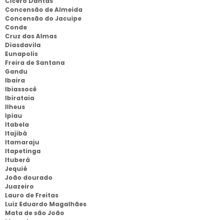
Cicero Dantas
Concensão de Almeida
Concensão do Jacuipe
Conde
Cruz das Almas
Diasdavila
Eunapolis
Freira de Santana
Gandu
Ibaira
Ibiassocê
Ibirataia
Ilheus
Ipiau
Itabela
Itajibá
Itamaraju
Itapetinga
Ituberá
Jequié
João dourado
Juazeiro
Lauro de Freitas
Luiz Eduardo Magalhães
Mata de são João