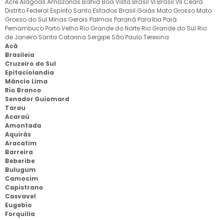
Acre
Alagoas
Amazonas
Bahia
Boa Vista
Brasil VI
Brasil VII
Ceará
Distrito Federal
Espírito Santo
Estados Brasil
Goiás
Mato Grosso
Mato
Grosso do Sul
Minas Gerais
Palmas
Paraná
Paraíba
Pará
Pernambuco
Porto Velho
Rio Grande do Norte
Rio Grande do Sul
Rio
de Janeiro
Santa Catarina
Sergipe
São Paulo
Teresina
Acá
Brasileia
Cruzeiro do Sul
Epitaciolandia
Mâncio Lima
Rio Branco
Senador Guiomard
Tarau
Acaraú
Amontada
Aquirás
Aracatim
Barreira
Beberibe
Bulugum
Camocim
Capistrano
Casvavel
Eugebio
Forquilia