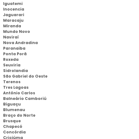
Iguatemi
Inocencia
Jaguarari
Maracaju
Miranda
Mundo Novo
Naviraí
Nova Andradina
Paranaiba
Ponta Porã
Roxeda
Seuviria
Sidrolandia
São Gabriel do Oeste
Terenos
Tres Lagoas
Antônio Carlos
Balneário Camboriú
Biguaçu
Blumenau
Braço do Norte
Brusque
Chapecó
Concórdia
Criciúma