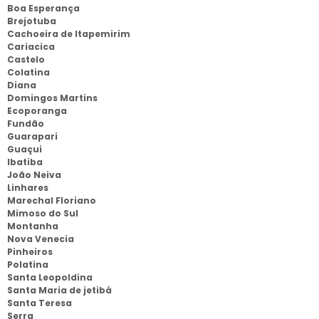
Boa Esperança
Brejotuba
Cachoeira de Itapemirim
Cariacica
Castelo
Colatina
Diana
Domingos Martins
Ecoporanga
Fundão
Guarapari
Guaçui
Ibatiba
João Neiva
Linhares
Marechal Floriano
Mimoso do Sul
Montanha
Nova Venecia
Pinheiros
Polatina
Santa Leopoldina
Santa Maria de jetibá
Santa Teresa
Serra