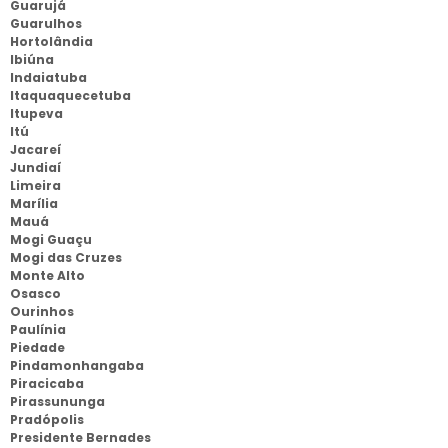
Guarujá
Guarulhos
Hortolândia
Ibiúna
Indaiatuba
Itaquaquecetuba
Itupeva
Itú
Jacareí
Jundiaí
Limeira
Marília
Mauá
Mogi Guaçu
Mogi das Cruzes
Monte Alto
Osasco
Ourinhos
Paulínia
Piedade
Pindamonhangaba
Piracicaba
Pirassununga
Pradópolis
Presidente Bernades