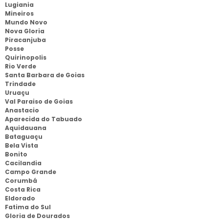
Lugiania
Mineiros
Mundo Novo
Nova Gloria
Piracanjuba
Posse
Quirinopolis
Rio Verde
Santa Barbara de Goias
Trindade
Uruaçu
Val Paraiso de Goias
Anastacio
Aparecida do Tabuado
Aquidauana
Bataguaçu
Bela Vista
Bonito
Cacilandia
Campo Grande
Corumbá
Costa Rica
Eldorado
Fatima do Sul
Gloria de Dourados