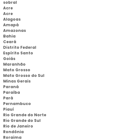
sobral
Acre
Acre
Alagoas
Amapá
Amazonas
Bahia
Ceará
Distrito Federal
Espírito Santo
Goiás
Maranhão
Mato Grosso
Mato Grosso do Sul
Minas Gerais
Paraná
Paraíba
Pará
Pernambuco
Piauí
Rio Grande do Norte
Rio Grande do Sul
Rio de Janeiro
Rondônia
Roraima