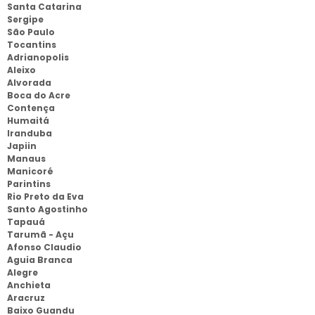
Santa Catarina
Sergipe
São Paulo
Tocantins
Adrianopolis
Aleixo
Alvorada
Boca do Acre
Contença
Humaitá
Iranduba
Japiin
Manaus
Manicoré
Parintins
Rio Preto da Eva
Santo Agostinho
Tapauá
Tarumã - Açu
Afonso Claudio
Aguia Branca
Alegre
Anchieta
Aracruz
Baixo Guandu