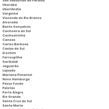
São Sebastião do Paraíso
Uberaba
Uberlândia
Varginha
Visconde do Rio Branco
Alvorada
Bento Gonçalves
Cachoeira do Sul
Cachoeirinha
Canoas
Carlos Barbosa
Caxias do Sul
Erechim
Farroupilha
Garibaldi
Jaguarão
Lajeado
Mariana Pimentel
Novo Hamburgo
Passo Fundo
Pelotas
Porto Alegre
Rio Grande
Santa Cruz do Sul
Santa Maria