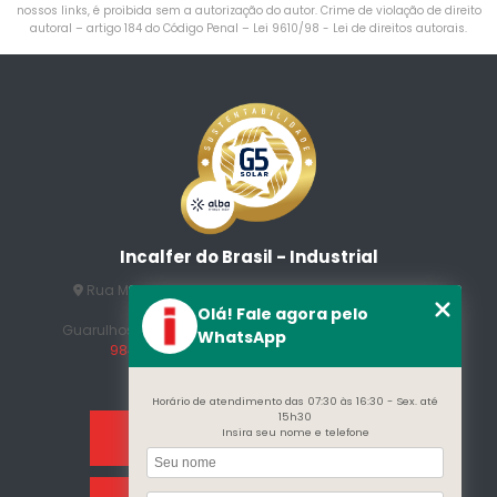
nossos links, é proibida sem a autorização do autor. Crime de violação de direito
autoral – artigo 184 do Código Penal –
Lei 9610/98 - Lei de direitos autorais
.
Incalfer do Brasil - Industrial
Rua Manuel Jesus Fernandes , 172 - Jardim Santo
Afonso
Olá! Fale agora pelo
Guarulhos - SP - CEP: 07215-230
(11) 3296-7700
(11)
WhatsApp
98409-5498
contato@incalfer.com.br
Horário de atendimento das 07:30 às 16:30 - Sex. até
15h30
Insira seu nome e telefone
Home