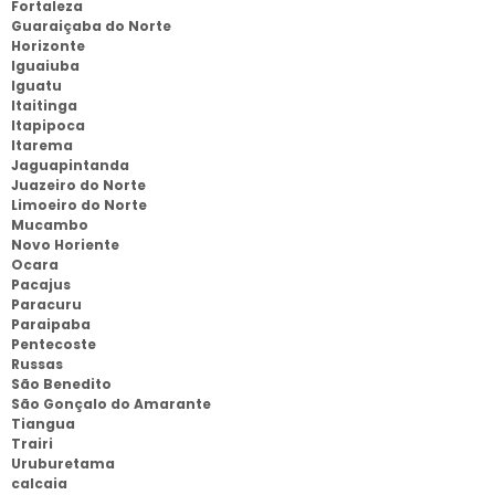
Fortaleza
Guaraiçaba do Norte
Horizonte
Iguaiuba
Iguatu
Itaitinga
Itapipoca
Itarema
Jaguapintanda
Juazeiro do Norte
Limoeiro do Norte
Mucambo
Novo Horiente
Ocara
Pacajus
Paracuru
Paraipaba
Pentecoste
Russas
São Benedito
São Gonçalo do Amarante
Tiangua
Trairi
Uruburetama
calcaia