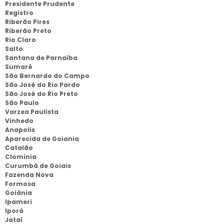
Presidente Prudente
Registro
Riberão Pires
Riberão Preto
Rio Claro
Salto
Santana de Parnaíba
Sumaré
São Bernardo do Campo
São José do Rio Pardo
São José do Rio Preto
São Paulo
Varzea Paulista
Vinhedo
Anapolis
Aparecida de Goiania
Catalão
Clominia
Curumbá de Goiais
Fazenda Nova
Formosa
Goiânia
Ipameri
Iporá
Jataí