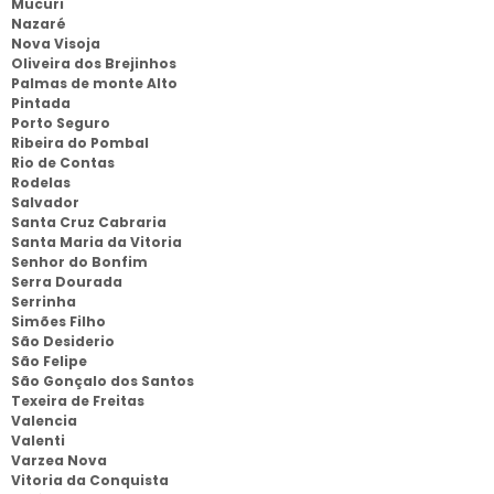
Mucuri
Nazaré
Nova Visoja
Oliveira dos Brejinhos
Palmas de monte Alto
Pintada
Porto Seguro
Ribeira do Pombal
Rio de Contas
Rodelas
Salvador
Santa Cruz Cabraria
Santa Maria da Vitoria
Senhor do Bonfim
Serra Dourada
Serrinha
Simões Filho
São Desiderio
São Felipe
São Gonçalo dos Santos
Texeira de Freitas
Valencia
Valenti
Varzea Nova
Vitoria da Conquista