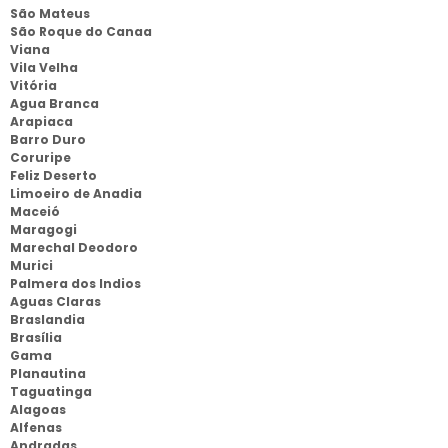
São Mateus
São Roque do Canaa
Viana
Vila Velha
Vitória
Agua Branca
Arapiaca
Barro Duro
Coruripe
Feliz Deserto
Limoeiro de Anadia
Maceió
Maragogi
Marechal Deodoro
Murici
Palmera dos Indios
Aguas Claras
Braslandia
Brasília
Gama
Planautina
Taguatinga
Alagoas
Alfenas
Andradas