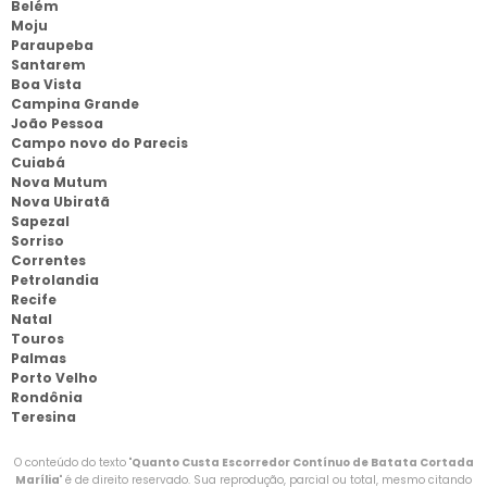
Belém
Moju
Paraupeba
Santarem
Boa Vista
Campina Grande
João Pessoa
Campo novo do Parecis
Cuiabá
Nova Mutum
Nova Ubiratã
Sapezal
Sorriso
Correntes
Petrolandia
Recife
Natal
Touros
Palmas
Porto Velho
Rondônia
Teresina
O conteúdo do texto "
Quanto Custa Escorredor Contínuo de Batata Cortada
Marília
" é de direito reservado. Sua reprodução, parcial ou total, mesmo citando