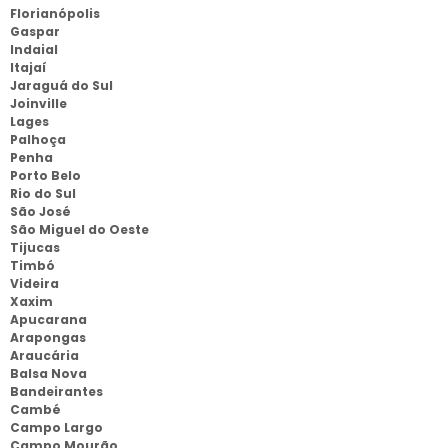
Florianópolis
Gaspar
Indaial
Itajaí
Jaraguá do Sul
Joinville
Lages
Palhoça
Penha
Porto Belo
Rio do Sul
São José
São Miguel do Oeste
Tijucas
Timbó
Videira
Xaxim
Apucarana
Arapongas
Araucária
Balsa Nova
Bandeirantes
Cambé
Campo Largo
Campo Mourão