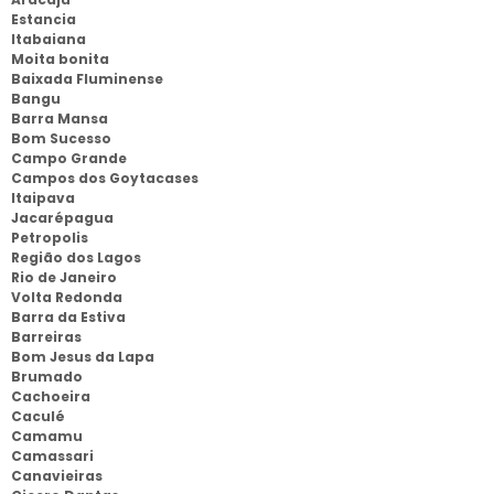
Estancia
Itabaiana
Moita bonita
Baixada Fluminense
Bangu
Barra Mansa
Bom Sucesso
Campo Grande
Campos dos Goytacases
Itaipava
Jacarépagua
Petropolis
Região dos Lagos
Rio de Janeiro
Volta Redonda
Barra da Estiva
Barreiras
Bom Jesus da Lapa
Brumado
Cachoeira
Caculé
Camamu
Camassari
Canavieiras