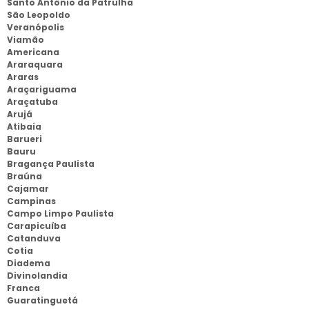
Santo Antônio da Patrulha
São Leopoldo
Veranópolis
Viamão
Americana
Araraquara
Araras
Araçariguama
Araçatuba
Arujá
Atibaia
Barueri
Bauru
Bragança Paulista
Braúna
Cajamar
Campinas
Campo Limpo Paulista
Carapicuíba
Catanduva
Cotia
Diadema
Divinolandia
Franca
Guaratinguetá