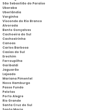
São Sebastião do Paraíso
Uberaba
Uberlândia
Varginha
Visconde do Rio Branco
Alvorada
Bento Gonçalves
Cachoeira do Sul
Cachoeirinha
Canoas
Carlos Barbosa
Caxias do Sul
Erechim
Farroupilha
Garibaldi
Jaguarão
Lajeado
Mariana Pimentel
Novo Hamburgo
Passo Fundo
Pelotas
Porto Alegre
Rio Grande
Santa Cruz do Sul
Santa Maria