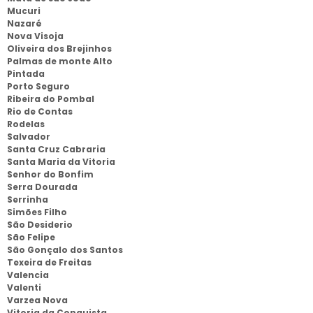
Mucuri
Nazaré
Nova Visoja
Oliveira dos Brejinhos
Palmas de monte Alto
Pintada
Porto Seguro
Ribeira do Pombal
Rio de Contas
Rodelas
Salvador
Santa Cruz Cabraria
Santa Maria da Vitoria
Senhor do Bonfim
Serra Dourada
Serrinha
Simões Filho
São Desiderio
São Felipe
São Gonçalo dos Santos
Texeira de Freitas
Valencia
Valenti
Varzea Nova
Vitoria da Conquista