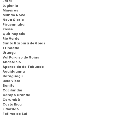
Jataí
Lugiania
Mineiros
Mundo Novo
Nova Gloria
Piracanjuba
Posse
Quirinopolis
Rio Verde
Santa Barbara de Goias
Trindade
Uruaçu
Val Paraiso de Goias
Anastacio
Aparecida do Tabuado
Aquidauana
Bataguaçu
Bela Vista
Bonito
Cacilandia
Campo Grande
Corumbá
Costa Rica
Eldorado
Fatima do Sul