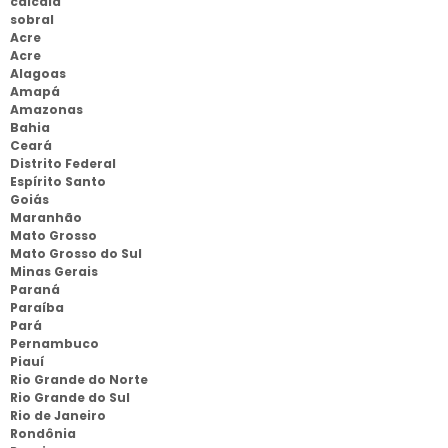
calcaia
sobral
Acre
Acre
Alagoas
Amapá
Amazonas
Bahia
Ceará
Distrito Federal
Espírito Santo
Goiás
Maranhão
Mato Grosso
Mato Grosso do Sul
Minas Gerais
Paraná
Paraíba
Pará
Pernambuco
Piauí
Rio Grande do Norte
Rio Grande do Sul
Rio de Janeiro
Rondônia