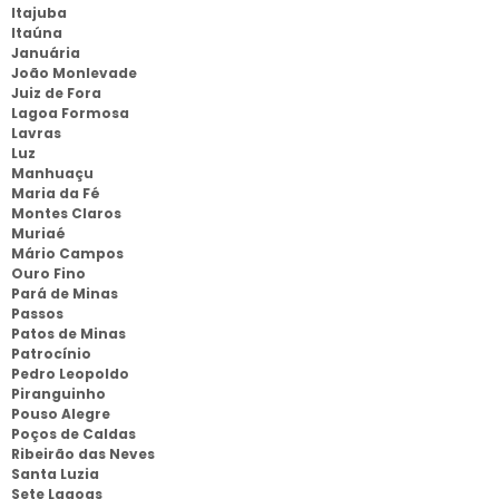
Itajuba
Itaúna
Januária
João Monlevade
Juiz de Fora
Lagoa Formosa
Lavras
Luz
Manhuaçu
Maria da Fé
Montes Claros
Muriaé
Mário Campos
Ouro Fino
Pará de Minas
Passos
Patos de Minas
Patrocínio
Pedro Leopoldo
Piranguinho
Pouso Alegre
Poços de Caldas
Ribeirão das Neves
Santa Luzia
Sete Lagoas