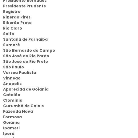
Presidente Bernades
Presidente Prudente
Registro
Riberão Pires
Riberão Preto
Rio Claro
Salto
Santana de Parnaíba
Sumaré
São Bernardo do Campo
São José do Rio Pardo
São José do Rio Preto
São Paulo
Varzea Paulista
Vinhedo
Anapolis
Aparecida de Goiania
Catalão
Clominia
Curumbá de Goiais
Fazenda Nova
Formosa
Goiânia
Ipameri
Iporá