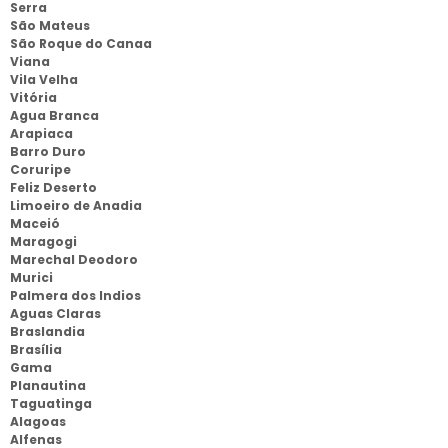
Serra
São Mateus
São Roque do Canaa
Viana
Vila Velha
Vitória
Agua Branca
Arapiaca
Barro Duro
Coruripe
Feliz Deserto
Limoeiro de Anadia
Maceió
Maragogi
Marechal Deodoro
Murici
Palmera dos Indios
Aguas Claras
Braslandia
Brasília
Gama
Planautina
Taguatinga
Alagoas
Alfenas