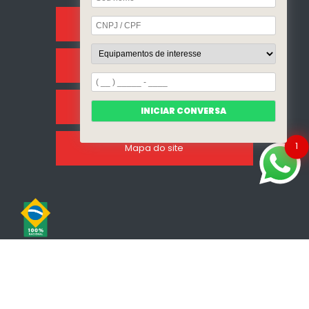
Sobre Nós
Categorias
Clientes
INICIAR CONVERSA
1
Mapa do site
Copyright © Incalfer do Brasil. (Lei 9610 de 19/02/1998)
W3C
W3C