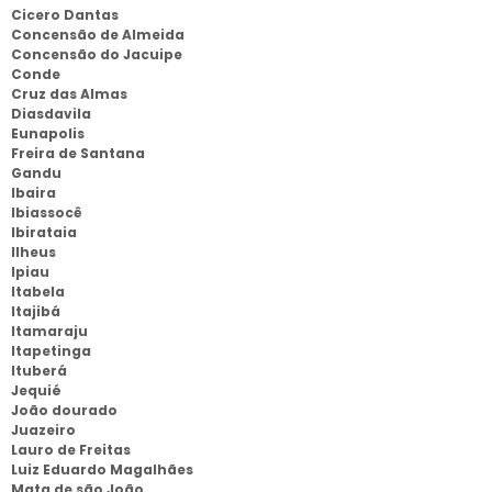
Cicero Dantas
Concensão de Almeida
Concensão do Jacuipe
Conde
Cruz das Almas
Diasdavila
Eunapolis
Freira de Santana
Gandu
Ibaira
Ibiassocê
Ibirataia
Ilheus
Ipiau
Itabela
Itajibá
Itamaraju
Itapetinga
Ituberá
Jequié
João dourado
Juazeiro
Lauro de Freitas
Luiz Eduardo Magalhães
Mata de são João