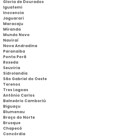
Gloria de Dourados
Iguatemi
Inocencia
Jaguarari
Maracaju
Miranda
Mundo Novo
Naviraí
Nova Andradina
Paranaiba
Ponta Porã
Roxeda
Seuviria
Sidrolandia
São Gabriel do Oeste
Terenos
Tres Lagoas
Antônio Carlos
Balneário Camboriú
Biguaçu
Blumenau
Braço do Norte
Brusque
Chapecó
Concórdia