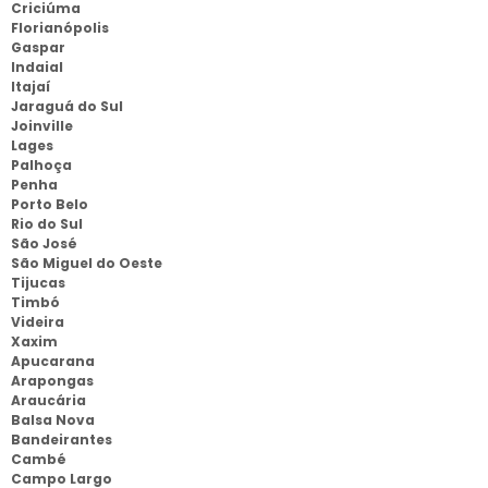
Criciúma
Florianópolis
Gaspar
Indaial
Itajaí
Jaraguá do Sul
Joinville
Lages
Palhoça
Penha
Porto Belo
Rio do Sul
São José
São Miguel do Oeste
Tijucas
Timbó
Videira
Xaxim
Apucarana
Arapongas
Araucária
Balsa Nova
Bandeirantes
Cambé
Campo Largo