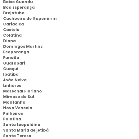
Baixo Guandu
Boa Esperança
Brejotuba
Cachoeira de Itapemirim
Cariacica
Castelo
Colatina
Diana
Domingos Martins
Ecoporanga
Fundão
Guarapari
Guaçui
Ibatiba
João Neiva
Linhares
Marechal Floriano
Mimoso do Sul
Montanha
Nova Venecia
Pinheiros
Polatina
Santa Leopoldina
Santa Maria de jetibá
Santa Teresa