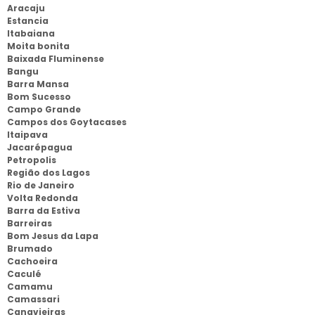
Aracaju
Estancia
Itabaiana
Moita bonita
Baixada Fluminense
Bangu
Barra Mansa
Bom Sucesso
Campo Grande
Campos dos Goytacases
Itaipava
Jacarépagua
Petropolis
Região dos Lagos
Rio de Janeiro
Volta Redonda
Barra da Estiva
Barreiras
Bom Jesus da Lapa
Brumado
Cachoeira
Caculé
Camamu
Camassari
Canavieiras