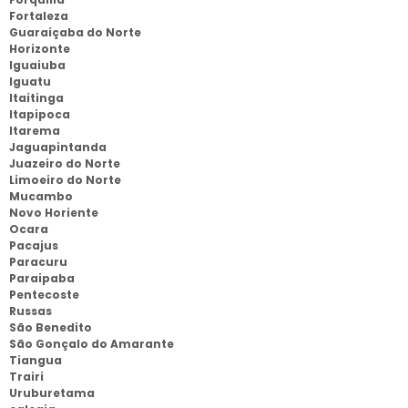
Fortaleza
Guaraiçaba do Norte
Horizonte
Iguaiuba
Iguatu
Itaitinga
Itapipoca
Itarema
Jaguapintanda
Juazeiro do Norte
Limoeiro do Norte
Mucambo
Novo Horiente
Ocara
Pacajus
Paracuru
Paraipaba
Pentecoste
Russas
São Benedito
São Gonçalo do Amarante
Tiangua
Trairi
Uruburetama