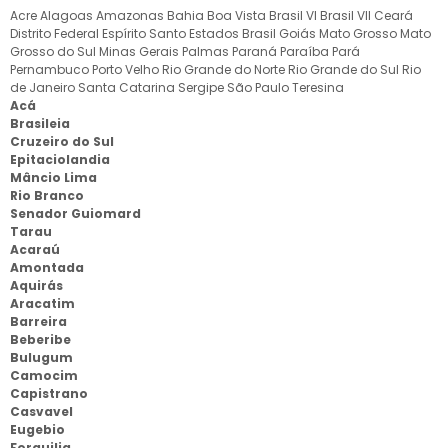
Acre
Alagoas
Amazonas
Bahia
Boa Vista
Brasil VI
Brasil VII
Ceará
Distrito Federal
Espírito Santo
Estados Brasil
Goiás
Mato Grosso
Mato
Grosso do Sul
Minas Gerais
Palmas
Paraná
Paraíba
Pará
Pernambuco
Porto Velho
Rio Grande do Norte
Rio Grande do Sul
Rio
de Janeiro
Santa Catarina
Sergipe
São Paulo
Teresina
Acá
Brasileia
Cruzeiro do Sul
Epitaciolandia
Mâncio Lima
Rio Branco
Senador Guiomard
Tarau
Acaraú
Amontada
Aquirás
Aracatim
Barreira
Beberibe
Bulugum
Camocim
Capistrano
Casvavel
Eugebio
Forquilia