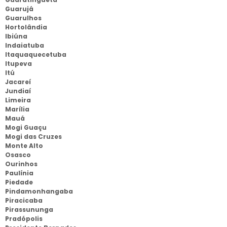
Guarujá
Guarulhos
Hortolândia
Ibiúna
Indaiatuba
Itaquaquecetuba
Itupeva
Itú
Jacareí
Jundiaí
Limeira
Marília
Mauá
Mogi Guaçu
Mogi das Cruzes
Monte Alto
Osasco
Ourinhos
Paulínia
Piedade
Pindamonhangaba
Piracicaba
Pirassununga
Pradópolis