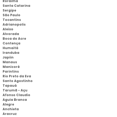
Roraima
Santa Catarina
Sergipe
São Paulo
Tocantins
Adrianopolis
Aleixo
Alvorada
Boca do Acre
Contença
Humaitá
Iranduba
Japiin
Manaus
Manicoré
Parintins
Rio Preto da Eva
Santo Agostinho
Tapauá
Tarumã - Açu
Afonso Claudio
Aguia Branca
Alegre
Anchieta
Aracruz