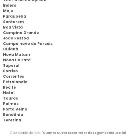
Belém
Moju
Paraupeba
Santarem
Boa Vista
Campina Grande
João Pessoa
Campo novo do Parecis
Cuiabá
Nova Mutum
Nova Ubiratã
Sapezal
Sorriso
Correntes
Petrolandia
Recife
Natal
Touros
Palmas
Porto Velho
Rondônia
Teresina
O conteúdo do texto "
Quanto Custa Escorredor de Legumes Industrial