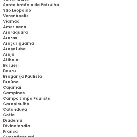
Santo Antônio da Patrulha
São Leopoldo
Veranópolis
Viamão
Americana
Araraquara
Araras
Araçariguama
Araçatuba
Arujá
Atibaia
Barueri
Bauru
Bragança Paulista
Braúna
Cajamar
Campinas
Campo Limpo Paulista
Carapicuíba
Catanduva
Cotia
Diadema
Divinolandia
Franca
Guaratinguetá