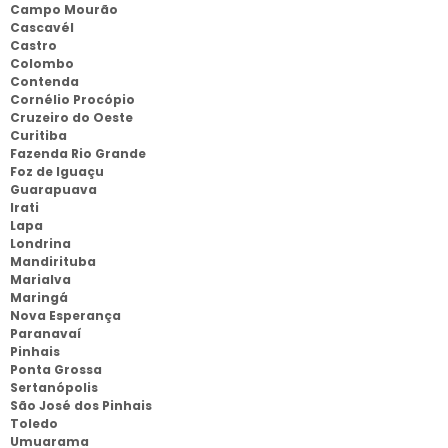
Campo Mourão
Cascavél
Castro
Colombo
Contenda
Cornélio Procópio
Cruzeiro do Oeste
Curitiba
Fazenda Rio Grande
Foz de Iguaçu
Guarapuava
Irati
Lapa
Londrina
Mandirituba
Marialva
Maringá
Nova Esperança
Paranavaí
Pinhais
Ponta Grossa
Sertanópolis
São José dos Pinhais
Toledo
Umuarama