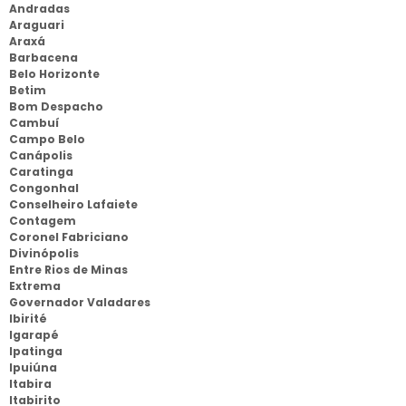
Andradas
Araguari
Araxá
Barbacena
Belo Horizonte
Betim
Bom Despacho
Cambuí
Campo Belo
Canápolis
Caratinga
Congonhal
Conselheiro Lafaiete
Contagem
Coronel Fabriciano
Divinópolis
Entre Rios de Minas
Extrema
Governador Valadares
Ibirité
Igarapé
Ipatinga
Ipuiúna
Itabira
Itabirito