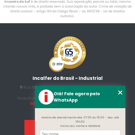
Cruzeiro do Sul
" é de direito reservado. Sua reprodução, parcial ou total, mesmo
citando nossos links, é proibida sem a autorização do autor. Crime de violação de
direito autoral – artigo 184 do Código Penal –
Lei 9610/98 - Lei de direitos
autorais
.
Incalfer do Brasil - Industrial
Rua Manuel Jesus Fernandes , 172 - Jardim Santo
Afonso
Olá! Fale agora pelo
Guarulhos - SP - CEP: 07215-230
(11) 3296-7700
(11)
WhatsApp
98409-5498
contato@incalfer.com.br
Horário de atendimento das 07:30 às 16:30 - Sex. até
15h30
Insira seu nome e telefone
Home