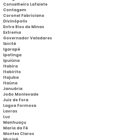
Conselheiro Lafaiete
Contagem
Coronel Fabriciano
Divinópolis
Entre Rios de Minas
Extrema
Governador Valadares
Ibirité
Igarapé
Ipatinga
Ipuiúna
Itabira
Itabirito
Itajuba
Itaúna
Januária
João Monlevade
Juiz de Fora
Lagoa Formosa
Lavras
Luz
Manhuaçu
Maria da Fé
Montes Claros
Muriaé