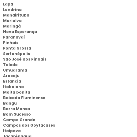
Lapa
Londrina
Mandirituba
Marialva
Maringá
Nova Esperança
Paranavaí
Pinhais
Ponta Grossa
Sertanópolis
São José dos Pinhais
Toledo
Umuarama
Aracaju
Estancia
Itabaiana
Moita bonita
Baixada Fluminense
Bangu
Barra Mansa
Bom Sucesso
Campo Grande
Campos dos Goytacases
Itaipava
Jacarépagua