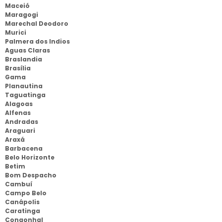
Maceió
Maragogi
Marechal Deodoro
Murici
Palmera dos Indios
Aguas Claras
Braslandia
Brasília
Gama
Planautina
Taguatinga
Alagoas
Alfenas
Andradas
Araguari
Araxá
Barbacena
Belo Horizonte
Betim
Bom Despacho
Cambuí
Campo Belo
Canápolis
Caratinga
Congonhal