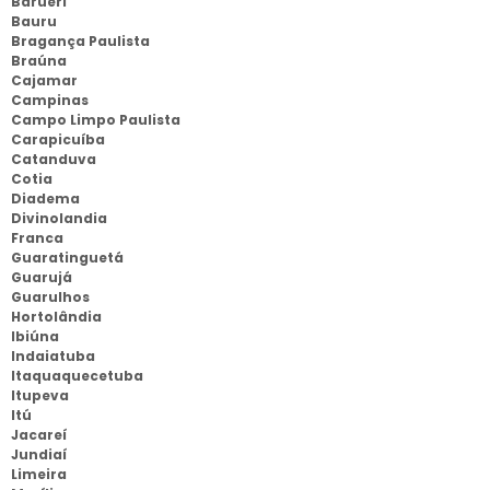
Barueri
Bauru
Bragança Paulista
Braúna
Cajamar
Campinas
Campo Limpo Paulista
Carapicuíba
Catanduva
Cotia
Diadema
Divinolandia
Franca
Guaratinguetá
Guarujá
Guarulhos
Hortolândia
Ibiúna
Indaiatuba
Itaquaquecetuba
Itupeva
Itú
Jacareí
Jundiaí
Limeira