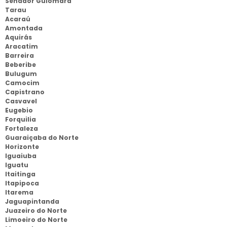
Senador Guiomard
Tarau
Acaraú
Amontada
Aquirás
Aracatim
Barreira
Beberibe
Bulugum
Camocim
Capistrano
Casvavel
Eugebio
Forquilia
Fortaleza
Guaraiçaba do Norte
Horizonte
Iguaiuba
Iguatu
Itaitinga
Itapipoca
Itarema
Jaguapintanda
Juazeiro do Norte
Limoeiro do Norte