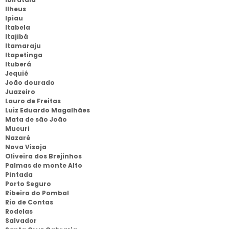
Ilheus
Ipiau
Itabela
Itajibá
Itamaraju
Itapetinga
Ituberá
Jequié
João dourado
Juazeiro
Lauro de Freitas
Luiz Eduardo Magalhães
Mata de são João
Mucuri
Nazaré
Nova Visoja
Oliveira dos Brejinhos
Palmas de monte Alto
Pintada
Porto Seguro
Ribeira do Pombal
Rio de Contas
Rodelas
Salvador