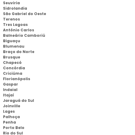
Seuviria
Sidrolandia
São Gabriel do Oeste
Terenos
Tres Lagoas
Antônio Carlos
Balneário Camboriú
Biguaçu
Blumenau
Braço do Norte
Brusque
Chapecó
Concórdia
Criciúma
Florianópolis
Gaspar
Indaial
Itajaí
Jaraguá do Sul
Joinville
Lages
Palhoça
Penha
Porto Belo
Rio do Sul