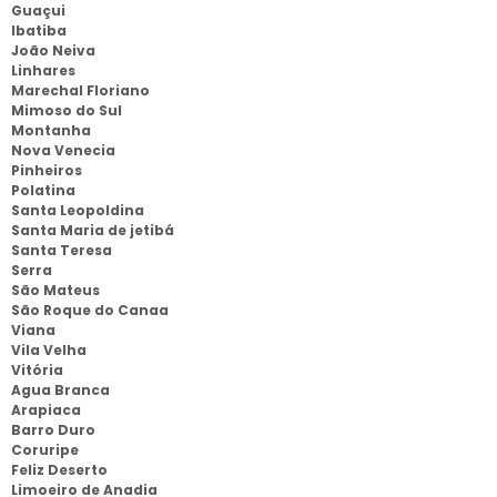
Guaçui
Ibatiba
João Neiva
Linhares
Marechal Floriano
Mimoso do Sul
Montanha
Nova Venecia
Pinheiros
Polatina
Santa Leopoldina
Santa Maria de jetibá
Santa Teresa
Serra
São Mateus
São Roque do Canaa
Viana
Vila Velha
Vitória
Agua Branca
Arapiaca
Barro Duro
Coruripe
Feliz Deserto
Limoeiro de Anadia