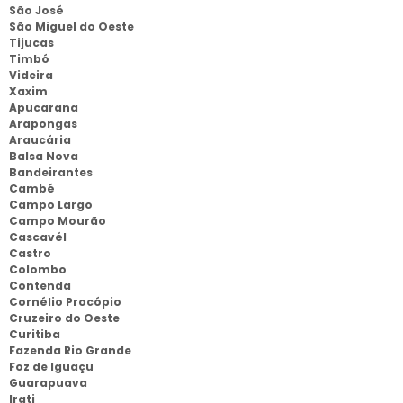
São José
São Miguel do Oeste
Tijucas
Timbó
Videira
Xaxim
Apucarana
Arapongas
Araucária
Balsa Nova
Bandeirantes
Cambé
Campo Largo
Campo Mourão
Cascavél
Castro
Colombo
Contenda
Cornélio Procópio
Cruzeiro do Oeste
Curitiba
Fazenda Rio Grande
Foz de Iguaçu
Guarapuava
Irati