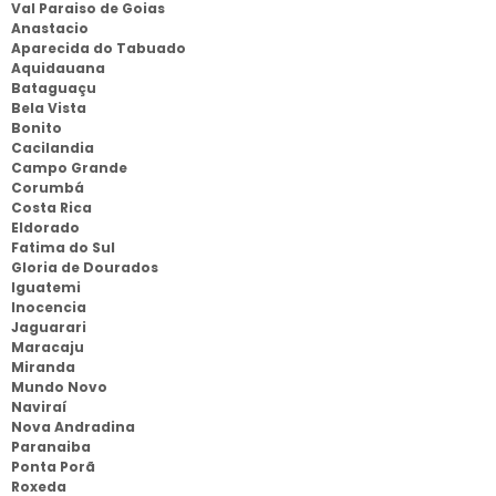
Val Paraiso de Goias
Anastacio
Aparecida do Tabuado
Aquidauana
Bataguaçu
Bela Vista
Bonito
Cacilandia
Campo Grande
Corumbá
Costa Rica
Eldorado
Fatima do Sul
Gloria de Dourados
Iguatemi
Inocencia
Jaguarari
Maracaju
Miranda
Mundo Novo
Naviraí
Nova Andradina
Paranaiba
Ponta Porã
Roxeda