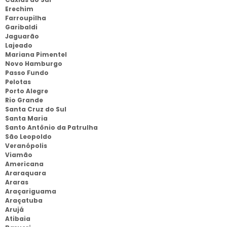
Erechim
Farroupilha
Garibaldi
Jaguarão
Lajeado
Mariana Pimentel
Novo Hamburgo
Passo Fundo
Pelotas
Porto Alegre
Rio Grande
Santa Cruz do Sul
Santa Maria
Santo Antônio da Patrulha
São Leopoldo
Veranópolis
Viamão
Americana
Araraquara
Araras
Araçariguama
Araçatuba
Arujá
Atibaia