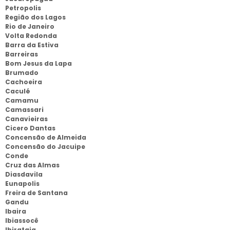
Petropolis
Região dos Lagos
Rio de Janeiro
Volta Redonda
Barra da Estiva
Barreiras
Bom Jesus da Lapa
Brumado
Cachoeira
Caculé
Camamu
Camassari
Canavieiras
Cicero Dantas
Concensão de Almeida
Concensão do Jacuipe
Conde
Cruz das Almas
Diasdavila
Eunapolis
Freira de Santana
Gandu
Ibaira
Ibiassocê
Ibirataia