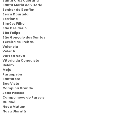
Santa Cruz Cabraria
Santa Maria da Vitoria
Senhor do Bonfim
Serra Dourada
Serrinha
Simões Filho
São Desiderio
São Felipe
São Gonçalo dos Santos
Texeira de Freitas
Valencia
Valenti
Varzea Nova
Vitoria da Conquista
Belém
Moju
Paraupeba
Santarem
Boa Vista
Campina Grande
João Pessoa
Campo novo do Parecis
Cuiabá
Nova Mutum
Nova Ubiratã