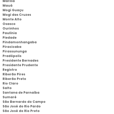
Marília
Mauá
Mogi Guaçu
Mogi das Cruzes
Monte Alto
Osasco
Ourinhos
Paulínia
Piedade
Pindamonhangaba
Piracicaba
Pirassununga
Pradópolis
Presidente Bernades
Presidente Prudente
Registro
Riberão Pires
Riberão Preto
Rio Claro
Salto
Santana de Parnaíba
Sumaré
São Bernardo do Campo
São José do Rio Pardo
São José do Rio Preto