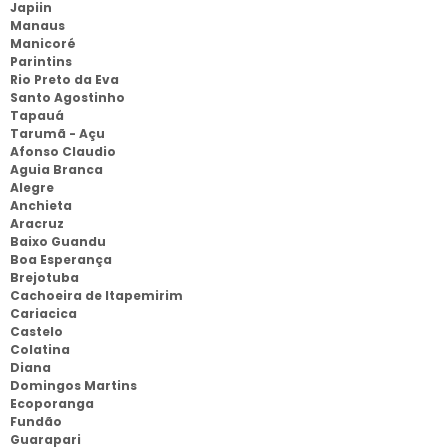
Japiin
Manaus
Manicoré
Parintins
Rio Preto da Eva
Santo Agostinho
Tapauá
Tarumã - Açu
Afonso Claudio
Aguia Branca
Alegre
Anchieta
Aracruz
Baixo Guandu
Boa Esperança
Brejotuba
Cachoeira de Itapemirim
Cariacica
Castelo
Colatina
Diana
Domingos Martins
Ecoporanga
Fundão
Guarapari