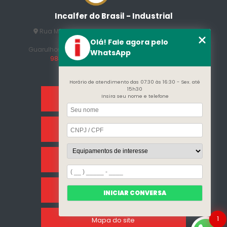
Incalfer do Brasil - Industrial
Rua Manuel Jesus Fernandes , 172 - Jardim Santo
Afonso
Olá! Fale agora pelo
Guarulhos - SP - CEP: 07215-230
(11) 3296-7700
(11)
WhatsApp
98409-5498
contato@incalfer.com.br
Horário de atendimento das 07:30 às 16:30 - Sex. até
15h30
Insira seu nome e telefone
Home
Sobre Nós
Categorias
Clientes
INICIAR CONVERSA
1
Mapa do site