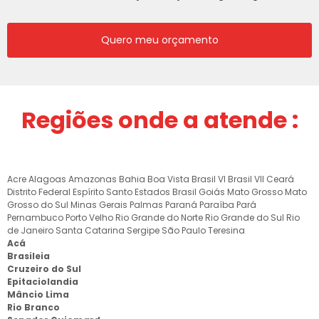
Quero meu orçamento
Regiões onde a atende :
Acre
Alagoas
Amazonas
Bahia
Boa Vista
Brasil VI
Brasil VII
Ceará
Distrito Federal
Espírito Santo
Estados Brasil
Goiás
Mato Grosso
Mato
Grosso do Sul
Minas Gerais
Palmas
Paraná
Paraíba
Pará
Pernambuco
Porto Velho
Rio Grande do Norte
Rio Grande do Sul
Rio
de Janeiro
Santa Catarina
Sergipe
São Paulo
Teresina
Acá
Brasileia
Cruzeiro do Sul
Epitaciolandia
Mâncio Lima
Rio Branco