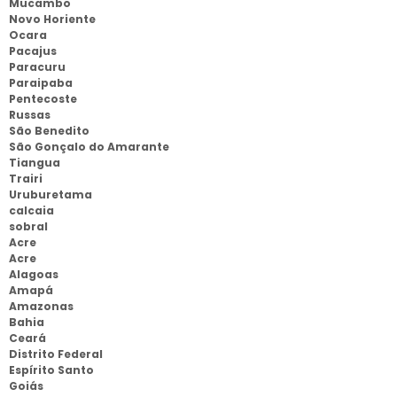
Mucambo
Novo Horiente
Ocara
Pacajus
Paracuru
Paraipaba
Pentecoste
Russas
São Benedito
São Gonçalo do Amarante
Tiangua
Trairi
Uruburetama
calcaia
sobral
Acre
Acre
Alagoas
Amapá
Amazonas
Bahia
Ceará
Distrito Federal
Espírito Santo
Goiás