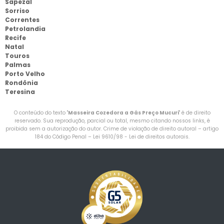
Sapezal
Sorriso
Correntes
Petrolandia
Recife
Natal
Touros
Palmas
Porto Velho
Rondônia
Teresina
O conteúdo do texto "
Masseira Cozedora a Gás Preço Mucuri
" é de direito
reservado. Sua reprodução, parcial ou total, mesmo citando nossos links, é
proibida sem a autorização do autor. Crime de violação de direito autoral – artigo
184 do Código Penal –
Lei 9610/98 - Lei de direitos autorais
.