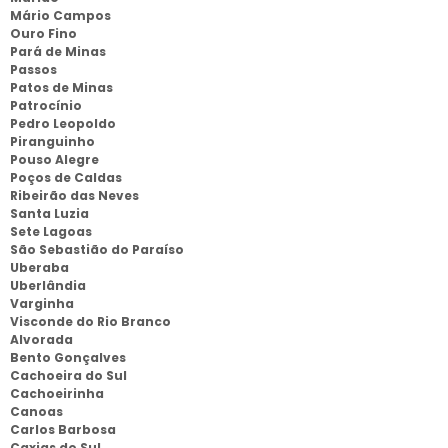
Mário Campos
Ouro Fino
Pará de Minas
Passos
Patos de Minas
Patrocínio
Pedro Leopoldo
Piranguinho
Pouso Alegre
Poços de Caldas
Ribeirão das Neves
Santa Luzia
Sete Lagoas
São Sebastião do Paraíso
Uberaba
Uberlândia
Varginha
Visconde do Rio Branco
Alvorada
Bento Gonçalves
Cachoeira do Sul
Cachoeirinha
Canoas
Carlos Barbosa
Caxias do Sul