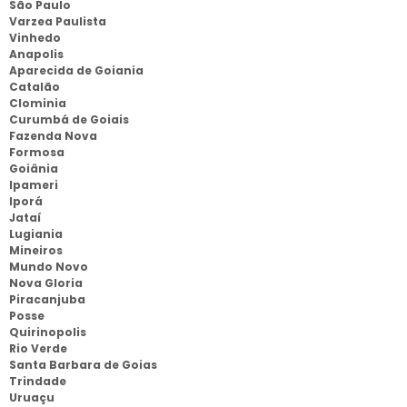
São Paulo
Varzea Paulista
Vinhedo
Anapolis
Aparecida de Goiania
Catalão
Clominia
Curumbá de Goiais
Fazenda Nova
Formosa
Goiânia
Ipameri
Iporá
Jataí
Lugiania
Mineiros
Mundo Novo
Nova Gloria
Piracanjuba
Posse
Quirinopolis
Rio Verde
Santa Barbara de Goias
Trindade
Uruaçu