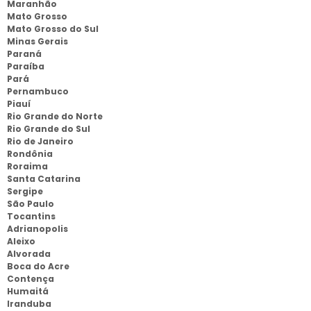
Maranhão
Mato Grosso
Mato Grosso do Sul
Minas Gerais
Paraná
Paraíba
Pará
Pernambuco
Piauí
Rio Grande do Norte
Rio Grande do Sul
Rio de Janeiro
Rondônia
Roraima
Santa Catarina
Sergipe
São Paulo
Tocantins
Adrianopolis
Aleixo
Alvorada
Boca do Acre
Contença
Humaitá
Iranduba