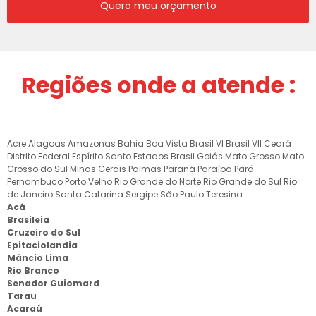
Quero meu orçamento
Regiões onde a atende :
Acre
Alagoas
Amazonas
Bahia
Boa Vista
Brasil VI
Brasil VII
Ceará
Distrito Federal
Espírito Santo
Estados Brasil
Goiás
Mato Grosso
Mato
Grosso do Sul
Minas Gerais
Palmas
Paraná
Paraíba
Pará
Pernambuco
Porto Velho
Rio Grande do Norte
Rio Grande do Sul
Rio
de Janeiro
Santa Catarina
Sergipe
São Paulo
Teresina
Acá
Brasileia
Cruzeiro do Sul
Epitaciolandia
Mâncio Lima
Rio Branco
Senador Guiomard
Tarau
Acaraú