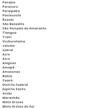
Pacajus
Paracuru
Paraipaba
Pentecoste
Russas
São Benedito
São Gonçalo do Amarante
Tiangua
Trairi
Uruburetama
calcaia
sobral
Acre
Acre
Alagoas
Amapá
Amazonas
Bahia
Ceará
Distrito Federal
Espírito Santo
Goiás
Maranhão
Mato Grosso
Mato Grosso do Sul