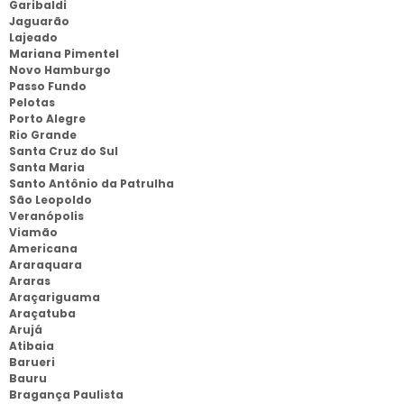
Garibaldi
Jaguarão
Lajeado
Mariana Pimentel
Novo Hamburgo
Passo Fundo
Pelotas
Porto Alegre
Rio Grande
Santa Cruz do Sul
Santa Maria
Santo Antônio da Patrulha
São Leopoldo
Veranópolis
Viamão
Americana
Araraquara
Araras
Araçariguama
Araçatuba
Arujá
Atibaia
Barueri
Bauru
Bragança Paulista