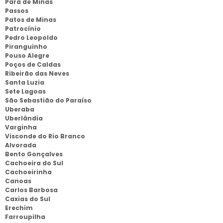
Pará de Minas
Passos
Patos de Minas
Patrocínio
Pedro Leopoldo
Piranguinho
Pouso Alegre
Poços de Caldas
Ribeirão das Neves
Santa Luzia
Sete Lagoas
São Sebastião do Paraíso
Uberaba
Uberlândia
Varginha
Visconde do Rio Branco
Alvorada
Bento Gonçalves
Cachoeira do Sul
Cachoeirinha
Canoas
Carlos Barbosa
Caxias do Sul
Erechim
Farroupilha