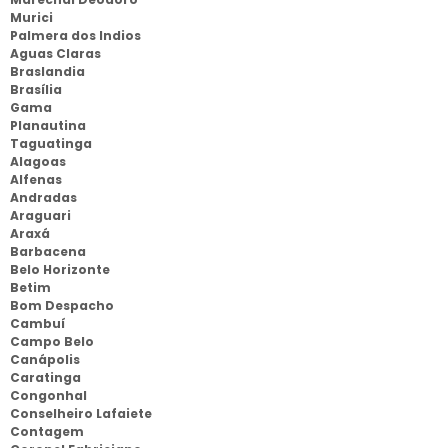
Murici
Palmera dos Indios
Aguas Claras
Braslandia
Brasília
Gama
Planautina
Taguatinga
Alagoas
Alfenas
Andradas
Araguari
Araxá
Barbacena
Belo Horizonte
Betim
Bom Despacho
Cambuí
Campo Belo
Canápolis
Caratinga
Congonhal
Conselheiro Lafaiete
Contagem