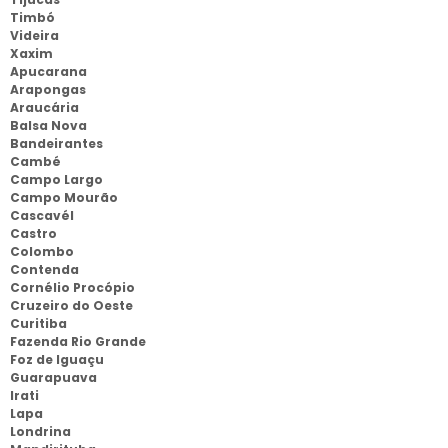
Timbó
Videira
Xaxim
Apucarana
Arapongas
Araucária
Balsa Nova
Bandeirantes
Cambé
Campo Largo
Campo Mourão
Cascavél
Castro
Colombo
Contenda
Cornélio Procópio
Cruzeiro do Oeste
Curitiba
Fazenda Rio Grande
Foz de Iguaçu
Guarapuava
Irati
Lapa
Londrina