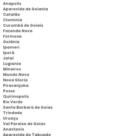
Anapolis
Aparecida de Goiania
Catalão
Clominia
Curumbá de Goiais
Fazenda Nova
Formosa
Goiânia
Ipameri
Iporá
Jataí
Lugiania
Mineiros
Mundo Novo
Nova Gloria
Piracanjuba
Posse
Quirinopolis
Rio Verde
Santa Barbara de Goias
Trindade
Uruaçu
Val Paraiso de Goias
Anastacio
Aparecida do Tabuado