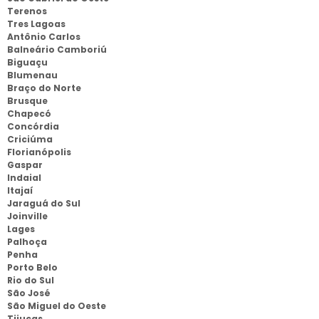
Terenos
Tres Lagoas
Antônio Carlos
Balneário Camboriú
Biguaçu
Blumenau
Braço do Norte
Brusque
Chapecó
Concórdia
Criciúma
Florianópolis
Gaspar
Indaial
Itajaí
Jaraguá do Sul
Joinville
Lages
Palhoça
Penha
Porto Belo
Rio do Sul
São José
São Miguel do Oeste
Tijucas