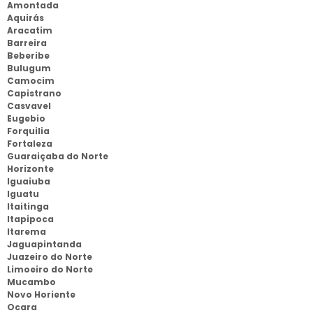
Amontada
Aquirás
Aracatim
Barreira
Beberibe
Bulugum
Camocim
Capistrano
Casvavel
Eugebio
Forquilia
Fortaleza
Guaraiçaba do Norte
Horizonte
Iguaiuba
Iguatu
Itaitinga
Itapipoca
Itarema
Jaguapintanda
Juazeiro do Norte
Limoeiro do Norte
Mucambo
Novo Horiente
Ocara