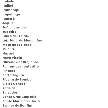
Itabela
Itajibá
Itamaraju
Itapetinga
Ituberá
Jequié
João dourado
Juazeiro
Lauro de Freitas
Luiz Eduardo Magalhães
Mata de são João
Mucuri
Nazaré
Nova Visoja
Oliveira dos Brejinhos
Palmas de monte Alto
Pintada
Porto Seguro
Ribeira do Pombal
Rio de Contas
Rodelas
Salvador
Santa Cruz Cabraria
Santa Maria da Vitoria
Senhor do Bonfim