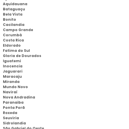
Aquidauana
Bataguaçu
Bela Vista
Bonito
Cacilandia
Campo Grande
Corumbá
Costa Rica
Eldorado
Fatima do Sul
Gloria de Dourados
Iguatemi
Inocencia
Jaguarari
Maracaju
Miranda
Mundo Novo
Naviraí
Nova Andradina
Paranaiba
Ponta Porã
Roxeda
Seuviria
Sidrolandia
São Gabriel do Oeste