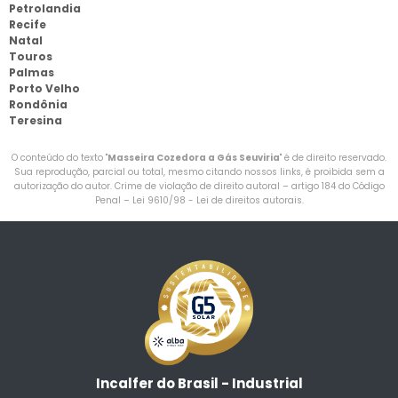
Petrolandia
Recife
Natal
Touros
Palmas
Porto Velho
Rondônia
Teresina
O conteúdo do texto "
Masseira Cozedora a Gás Seuviria
" é de direito reservado.
Sua reprodução, parcial ou total, mesmo citando nossos links, é proibida sem a
autorização do autor. Crime de violação de direito autoral – artigo 184 do Código
Penal –
Lei 9610/98 - Lei de direitos autorais
.
Incalfer do Brasil - Industrial