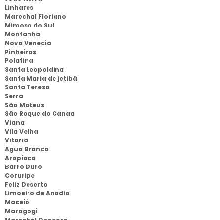
Linhares
Marechal Floriano
Mimoso do Sul
Montanha
Nova Venecia
Pinheiros
Polatina
Santa Leopoldina
Santa Maria de jetibá
Santa Teresa
Serra
São Mateus
São Roque do Canaa
Viana
Vila Velha
Vitória
Agua Branca
Arapiaca
Barro Duro
Coruripe
Feliz Deserto
Limoeiro de Anadia
Maceió
Maragogi
Marechal Deodoro