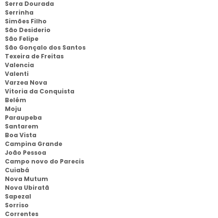
Serra Dourada
Serrinha
Simões Filho
São Desiderio
São Felipe
São Gonçalo dos Santos
Texeira de Freitas
Valencia
Valenti
Varzea Nova
Vitoria da Conquista
Belém
Moju
Paraupeba
Santarem
Boa Vista
Campina Grande
João Pessoa
Campo novo do Parecis
Cuiabá
Nova Mutum
Nova Ubiratã
Sapezal
Sorriso
Correntes