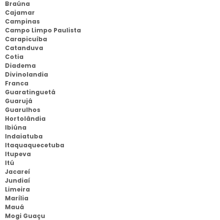
Braúna
Cajamar
Campinas
Campo Limpo Paulista
Carapicuíba
Catanduva
Cotia
Diadema
Divinolandia
Franca
Guaratinguetá
Guarujá
Guarulhos
Hortolândia
Ibiúna
Indaiatuba
Itaquaquecetuba
Itupeva
Itú
Jacareí
Jundiaí
Limeira
Marília
Mauá
Mogi Guaçu