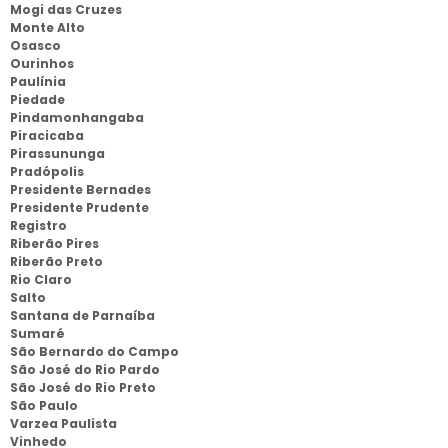
Mogi das Cruzes
Monte Alto
Osasco
Ourinhos
Paulínia
Piedade
Pindamonhangaba
Piracicaba
Pirassununga
Pradópolis
Presidente Bernades
Presidente Prudente
Registro
Riberão Pires
Riberão Preto
Rio Claro
Salto
Santana de Parnaíba
Sumaré
São Bernardo do Campo
São José do Rio Pardo
São José do Rio Preto
São Paulo
Varzea Paulista
Vinhedo