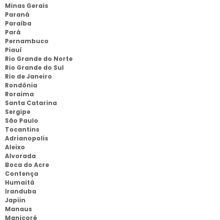
Minas Gerais
Paraná
Paraíba
Pará
Pernambuco
Piauí
Rio Grande do Norte
Rio Grande do Sul
Rio de Janeiro
Rondônia
Roraima
Santa Catarina
Sergipe
São Paulo
Tocantins
Adrianopolis
Aleixo
Alvorada
Boca do Acre
Contença
Humaitá
Iranduba
Japiin
Manaus
Manicoré