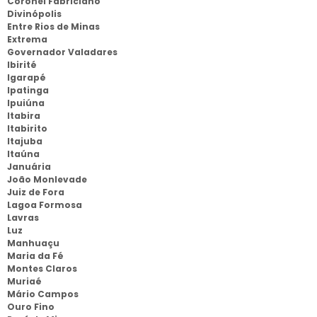
Coronel Fabriciano
Divinópolis
Entre Rios de Minas
Extrema
Governador Valadares
Ibirité
Igarapé
Ipatinga
Ipuiúna
Itabira
Itabirito
Itajuba
Itaúna
Januária
João Monlevade
Juiz de Fora
Lagoa Formosa
Lavras
Luz
Manhuaçu
Maria da Fé
Montes Claros
Muriaé
Mário Campos
Ouro Fino