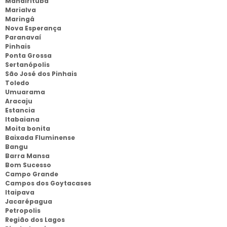
Mandirituba
Marialva
Maringá
Nova Esperança
Paranavaí
Pinhais
Ponta Grossa
Sertanópolis
São José dos Pinhais
Toledo
Umuarama
Aracaju
Estancia
Itabaiana
Moita bonita
Baixada Fluminense
Bangu
Barra Mansa
Bom Sucesso
Campo Grande
Campos dos Goytacases
Itaipava
Jacarépagua
Petropolis
Região dos Lagos