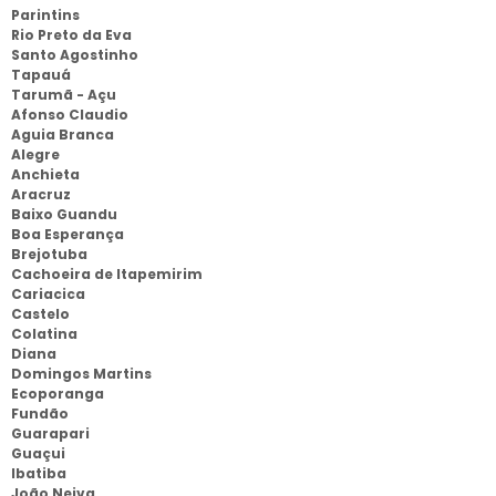
Parintins
Rio Preto da Eva
Santo Agostinho
Tapauá
Tarumã - Açu
Afonso Claudio
Aguia Branca
Alegre
Anchieta
Aracruz
Baixo Guandu
Boa Esperança
Brejotuba
Cachoeira de Itapemirim
Cariacica
Castelo
Colatina
Diana
Domingos Martins
Ecoporanga
Fundão
Guarapari
Guaçui
Ibatiba
João Neiva