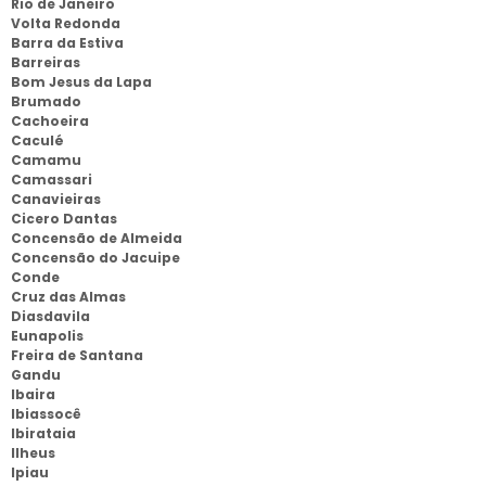
Rio de Janeiro
Volta Redonda
Barra da Estiva
Barreiras
Bom Jesus da Lapa
Brumado
Cachoeira
Caculé
Camamu
Camassari
Canavieiras
Cicero Dantas
Concensão de Almeida
Concensão do Jacuipe
Conde
Cruz das Almas
Diasdavila
Eunapolis
Freira de Santana
Gandu
Ibaira
Ibiassocê
Ibirataia
Ilheus
Ipiau