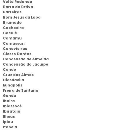
Volta Redonda
Barra da Estiva
Barreiras
Bom Jesus da Lapa
Brumado
Cachoeira
Caculé
Camamu
Camassari
Canavieiras
Cicero Dantas
Concensão de Almeida
Concensão do Jacuipe
Conde
Cruz das Almas
Diasdavila
Eunapolis
Freira de Santana
Gandu
Ibaira
Ibiassocê
Ibirataia
Ilheus
Ipiau
Itabela