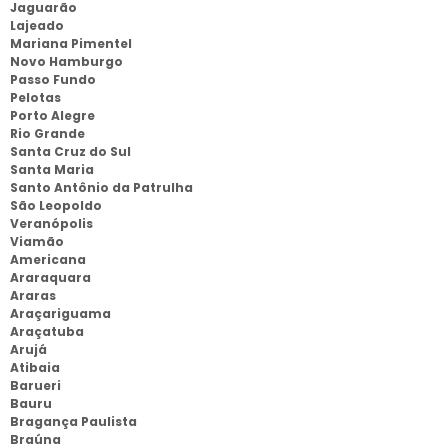
Jaguarão
Lajeado
Mariana Pimentel
Novo Hamburgo
Passo Fundo
Pelotas
Porto Alegre
Rio Grande
Santa Cruz do Sul
Santa Maria
Santo Antônio da Patrulha
São Leopoldo
Veranópolis
Viamão
Americana
Araraquara
Araras
Araçariguama
Araçatuba
Arujá
Atibaia
Barueri
Bauru
Bragança Paulista
Braúna