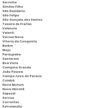
Serrinha
Simões Filho
São Desiderio
São Felipe
São Gonçalo dos Santos
Texeira de Freitas
Valencia
Valenti
Varzea Nova
Vitoria da Conquista
Belém
Moju
Paraupeba
Santarem
Boa Vista
Campina Grande
João Pessoa
Campo novo do Parecis
Cuiabá
Nova Mutum
Nova Ubiratã
Sapezal
Sorriso
Correntes
Petrolandia