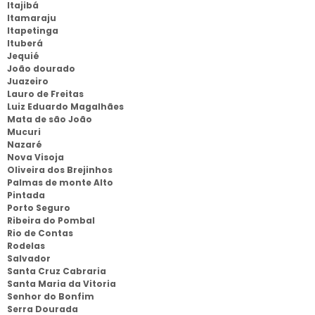
Itajibá
Itamaraju
Itapetinga
Ituberá
Jequié
João dourado
Juazeiro
Lauro de Freitas
Luiz Eduardo Magalhães
Mata de são João
Mucuri
Nazaré
Nova Visoja
Oliveira dos Brejinhos
Palmas de monte Alto
Pintada
Porto Seguro
Ribeira do Pombal
Rio de Contas
Rodelas
Salvador
Santa Cruz Cabraria
Santa Maria da Vitoria
Senhor do Bonfim
Serra Dourada