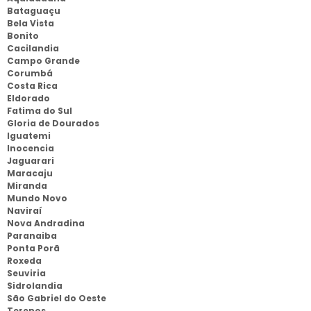
Bataguaçu
Bela Vista
Bonito
Cacilandia
Campo Grande
Corumbá
Costa Rica
Eldorado
Fatima do Sul
Gloria de Dourados
Iguatemi
Inocencia
Jaguarari
Maracaju
Miranda
Mundo Novo
Naviraí
Nova Andradina
Paranaiba
Ponta Porã
Roxeda
Seuviria
Sidrolandia
São Gabriel do Oeste
Terenos