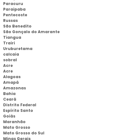
Paracuru
Paraipaba
Pentecoste
Russas
São Benedito
São Gonçalo do Amarante
Tiangua
Trairi
Uruburetama
calcaia
sobral
Acre
Acre
Alagoas
Amapá
Amazonas
Bahia
Ceará
Distrito Federal
Espírito Santo
Goiás
Maranhão
Mato Grosso
Mato Grosso do Sul
Minas Gerais