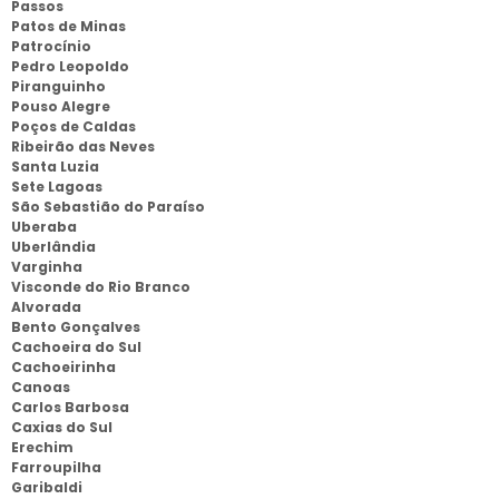
Passos
Patos de Minas
Patrocínio
Pedro Leopoldo
Piranguinho
Pouso Alegre
Poços de Caldas
Ribeirão das Neves
Santa Luzia
Sete Lagoas
São Sebastião do Paraíso
Uberaba
Uberlândia
Varginha
Visconde do Rio Branco
Alvorada
Bento Gonçalves
Cachoeira do Sul
Cachoeirinha
Canoas
Carlos Barbosa
Caxias do Sul
Erechim
Farroupilha
Garibaldi