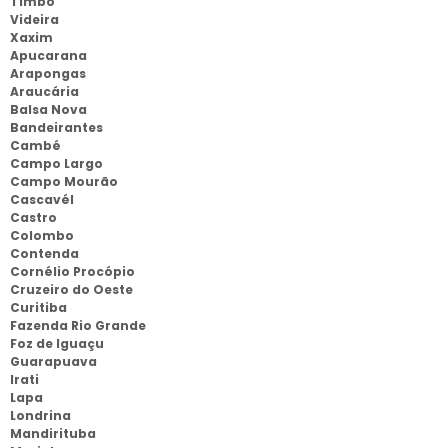
Timbó
Videira
Xaxim
Apucarana
Arapongas
Araucária
Balsa Nova
Bandeirantes
Cambé
Campo Largo
Campo Mourão
Cascavél
Castro
Colombo
Contenda
Cornélio Procópio
Cruzeiro do Oeste
Curitiba
Fazenda Rio Grande
Foz de Iguaçu
Guarapuava
Irati
Lapa
Londrina
Mandirituba