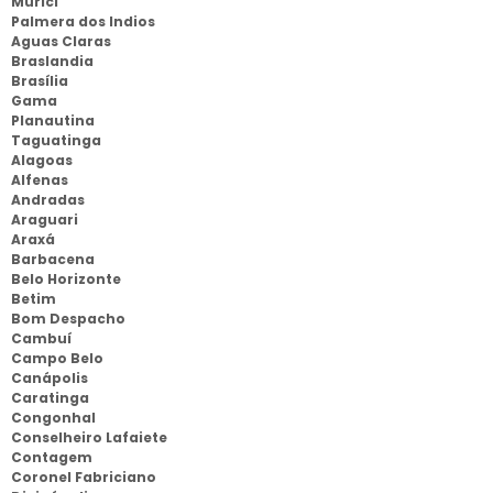
Murici
Palmera dos Indios
Aguas Claras
Braslandia
Brasília
Gama
Planautina
Taguatinga
Alagoas
Alfenas
Andradas
Araguari
Araxá
Barbacena
Belo Horizonte
Betim
Bom Despacho
Cambuí
Campo Belo
Canápolis
Caratinga
Congonhal
Conselheiro Lafaiete
Contagem
Coronel Fabriciano