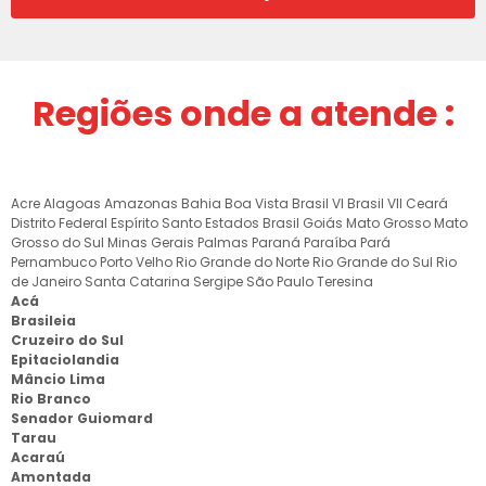
Regiões onde a atende :
Acre
Alagoas
Amazonas
Bahia
Boa Vista
Brasil VI
Brasil VII
Ceará
Distrito Federal
Espírito Santo
Estados Brasil
Goiás
Mato Grosso
Mato
Grosso do Sul
Minas Gerais
Palmas
Paraná
Paraíba
Pará
Pernambuco
Porto Velho
Rio Grande do Norte
Rio Grande do Sul
Rio
de Janeiro
Santa Catarina
Sergipe
São Paulo
Teresina
Acá
Brasileia
Cruzeiro do Sul
Epitaciolandia
Mâncio Lima
Rio Branco
Senador Guiomard
Tarau
Acaraú
Amontada