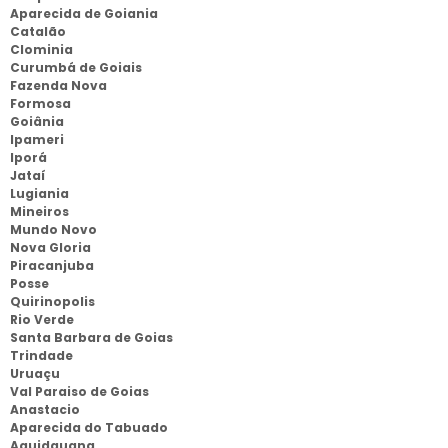
Aparecida de Goiania
Catalão
Clominia
Curumbá de Goiais
Fazenda Nova
Formosa
Goiânia
Ipameri
Iporá
Jataí
Lugiania
Mineiros
Mundo Novo
Nova Gloria
Piracanjuba
Posse
Quirinopolis
Rio Verde
Santa Barbara de Goias
Trindade
Uruaçu
Val Paraiso de Goias
Anastacio
Aparecida do Tabuado
Aquidauana