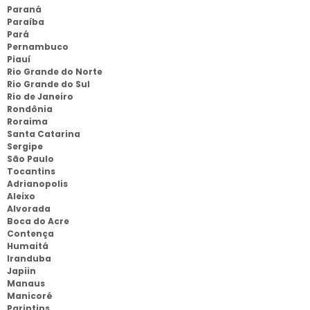
Paraná
Paraíba
Pará
Pernambuco
Piauí
Rio Grande do Norte
Rio Grande do Sul
Rio de Janeiro
Rondônia
Roraima
Santa Catarina
Sergipe
São Paulo
Tocantins
Adrianopolis
Aleixo
Alvorada
Boca do Acre
Contença
Humaitá
Iranduba
Japiin
Manaus
Manicoré
Parintins