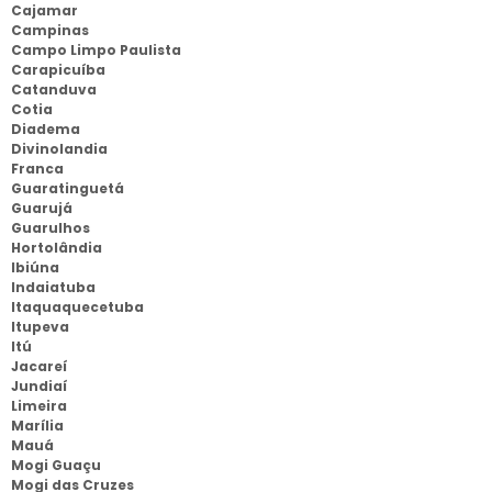
Cajamar
Campinas
Campo Limpo Paulista
Carapicuíba
Catanduva
Cotia
Diadema
Divinolandia
Franca
Guaratinguetá
Guarujá
Guarulhos
Hortolândia
Ibiúna
Indaiatuba
Itaquaquecetuba
Itupeva
Itú
Jacareí
Jundiaí
Limeira
Marília
Mauá
Mogi Guaçu
Mogi das Cruzes