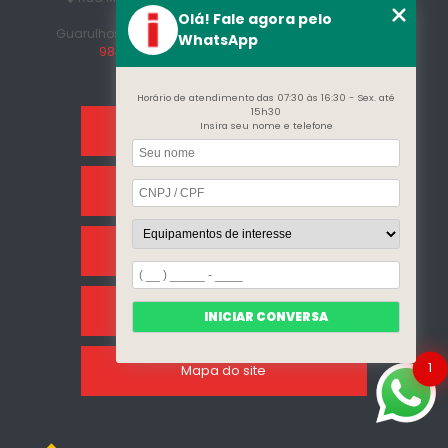
Afonso
Olá! Fale agora pelo
Guarulhos - SP - CEP: 07215-230
(11) 3296-7700
(11)
WhatsApp
98409-5498
contato@incalfer.com.br
Horário de atendimento das 07:30 às 16:30 - Sex. até
15h30
Insira seu nome e telefone
Home
Sobre Nós
Categorias
Clientes
INICIAR CONVERSA
1
Mapa do site