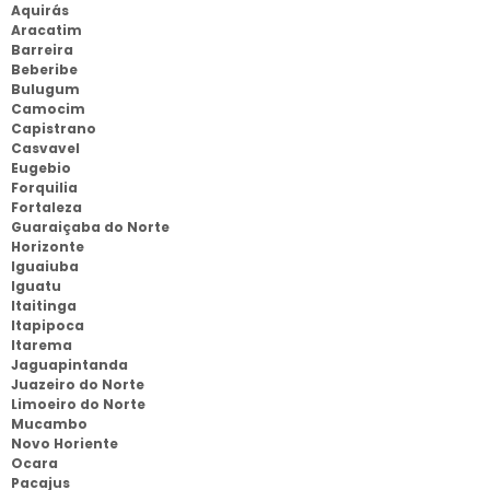
Aquirás
Aracatim
Barreira
Beberibe
Bulugum
Camocim
Capistrano
Casvavel
Eugebio
Forquilia
Fortaleza
Guaraiçaba do Norte
Horizonte
Iguaiuba
Iguatu
Itaitinga
Itapipoca
Itarema
Jaguapintanda
Juazeiro do Norte
Limoeiro do Norte
Mucambo
Novo Horiente
Ocara
Pacajus