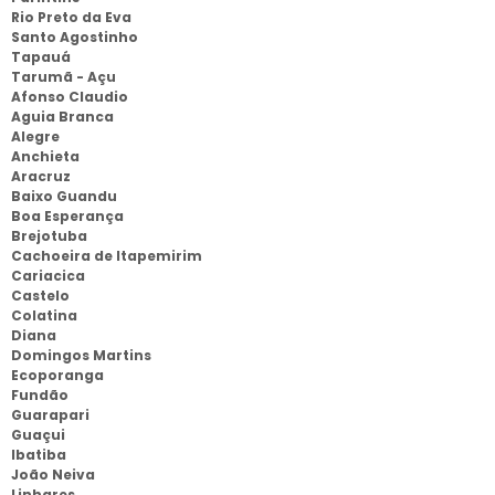
Rio Preto da Eva
Santo Agostinho
Tapauá
Tarumã - Açu
Afonso Claudio
Aguia Branca
Alegre
Anchieta
Aracruz
Baixo Guandu
Boa Esperança
Brejotuba
Cachoeira de Itapemirim
Cariacica
Castelo
Colatina
Diana
Domingos Martins
Ecoporanga
Fundão
Guarapari
Guaçui
Ibatiba
João Neiva
Linhares