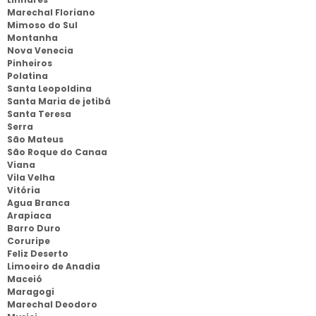
Marechal Floriano
Mimoso do Sul
Montanha
Nova Venecia
Pinheiros
Polatina
Santa Leopoldina
Santa Maria de jetibá
Santa Teresa
Serra
São Mateus
São Roque do Canaa
Viana
Vila Velha
Vitória
Agua Branca
Arapiaca
Barro Duro
Coruripe
Feliz Deserto
Limoeiro de Anadia
Maceió
Maragogi
Marechal Deodoro