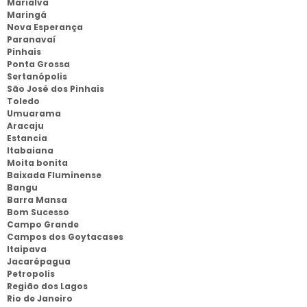
Marialva
Maringá
Nova Esperança
Paranavaí
Pinhais
Ponta Grossa
Sertanópolis
São José dos Pinhais
Toledo
Umuarama
Aracaju
Estancia
Itabaiana
Moita bonita
Baixada Fluminense
Bangu
Barra Mansa
Bom Sucesso
Campo Grande
Campos dos Goytacases
Itaipava
Jacarépagua
Petropolis
Região dos Lagos
Rio de Janeiro