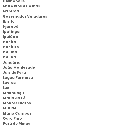
Divinópolis
Entre Rios de Minas
Extrema
Governador Valadares
Ibirité
Igarapé
Ipatinga
Ipuiúna
Itabira
Itabirito
Itajuba
Itaúna
Januária
João Monlevade
Juiz de Fora
Lagoa Formosa
Lavras
Luz
Manhuaçu
Maria da Fé
Montes Claros
Muriaé
Mário Campos
Ouro Fino
Pará de Minas