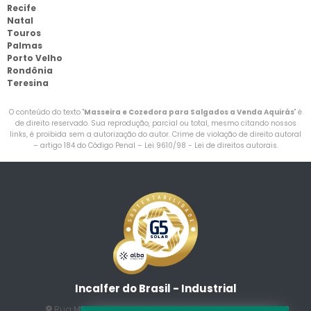
Recife
Natal
Touros
Palmas
Porto Velho
Rondônia
Teresina
O conteúdo do texto "
Masseira e Cozedora para Salgados a Venda Aquirás
" é
de direito reservado. Sua reprodução, parcial ou total, mesmo citando nossos
links, é proibida sem a autorização do autor. Crime de violação de direito autoral
– artigo 184 do Código Penal –
Lei 9610/98 - Lei de direitos autorais
.
Incalfer do Brasil - Industrial
Rua Manuel Jesus Fernandes , 172 - Jardim Santo