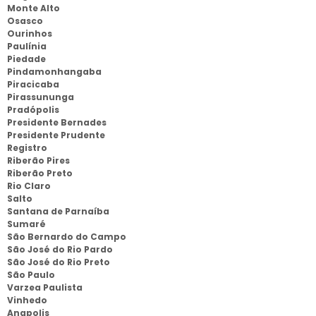
Monte Alto
Osasco
Ourinhos
Paulínia
Piedade
Pindamonhangaba
Piracicaba
Pirassununga
Pradópolis
Presidente Bernades
Presidente Prudente
Registro
Riberão Pires
Riberão Preto
Rio Claro
Salto
Santana de Parnaíba
Sumaré
São Bernardo do Campo
São José do Rio Pardo
São José do Rio Preto
São Paulo
Varzea Paulista
Vinhedo
Anapolis