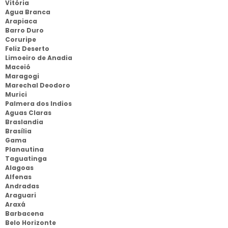
Vitória
Agua Branca
Arapiaca
Barro Duro
Coruripe
Feliz Deserto
Limoeiro de Anadia
Maceió
Maragogi
Marechal Deodoro
Murici
Palmera dos Indios
Aguas Claras
Braslandia
Brasília
Gama
Planautina
Taguatinga
Alagoas
Alfenas
Andradas
Araguari
Araxá
Barbacena
Belo Horizonte