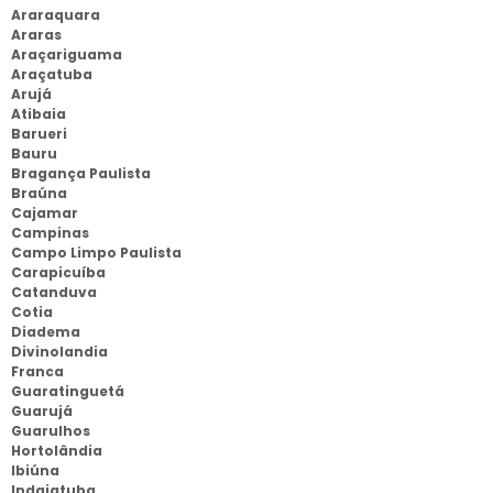
Araraquara
Araras
Araçariguama
Araçatuba
Arujá
Atibaia
Barueri
Bauru
Bragança Paulista
Braúna
Cajamar
Campinas
Campo Limpo Paulista
Carapicuíba
Catanduva
Cotia
Diadema
Divinolandia
Franca
Guaratinguetá
Guarujá
Guarulhos
Hortolândia
Ibiúna
Indaiatuba