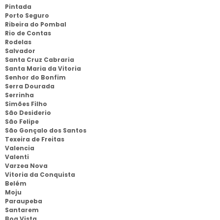
Pintada
Porto Seguro
Ribeira do Pombal
Rio de Contas
Rodelas
Salvador
Santa Cruz Cabraria
Santa Maria da Vitoria
Senhor do Bonfim
Serra Dourada
Serrinha
Simões Filho
São Desiderio
São Felipe
São Gonçalo dos Santos
Texeira de Freitas
Valencia
Valenti
Varzea Nova
Vitoria da Conquista
Belém
Moju
Paraupeba
Santarem
Boa Vista