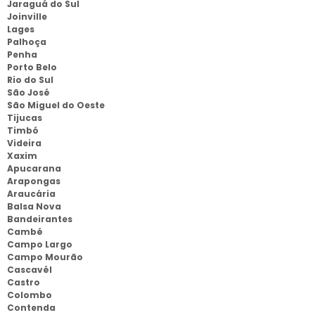
Jaraguá do Sul
Joinville
Lages
Palhoça
Penha
Porto Belo
Rio do Sul
São José
São Miguel do Oeste
Tijucas
Timbó
Videira
Xaxim
Apucarana
Arapongas
Araucária
Balsa Nova
Bandeirantes
Cambé
Campo Largo
Campo Mourão
Cascavél
Castro
Colombo
Contenda