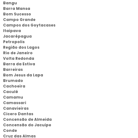
Bangu
Barra Mansa
Bom Sucesso
Campo Grande
Campos dos Goytacases
Itaipava
Jacarépagua
Petropolis
Região dos Lagos
Rio de Janeiro
Volta Redonda
Barra da Estiva
Barreiras
Bom Jesus da Lapa
Brumado
Cachoeira
Caculé
Camamu
Camassari
Canavieiras
Cicero Dantas
Concensão de Almeida
Concensão do Jacuipe
Conde
Cruz das Almas