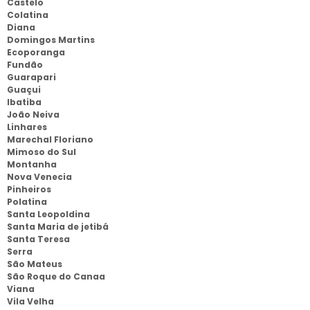
Castelo
Colatina
Diana
Domingos Martins
Ecoporanga
Fundão
Guarapari
Guaçui
Ibatiba
João Neiva
Linhares
Marechal Floriano
Mimoso do Sul
Montanha
Nova Venecia
Pinheiros
Polatina
Santa Leopoldina
Santa Maria de jetibá
Santa Teresa
Serra
São Mateus
São Roque do Canaa
Viana
Vila Velha