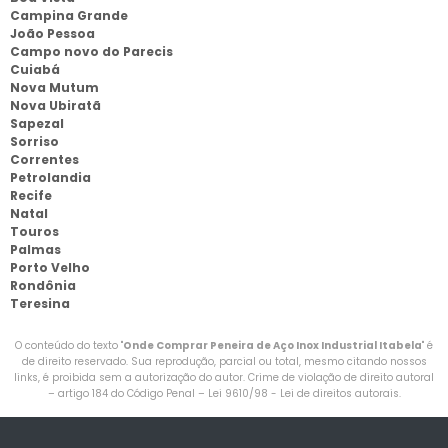
Campina Grande
João Pessoa
Campo novo do Parecis
Cuiabá
Nova Mutum
Nova Ubiratã
Sapezal
Sorriso
Correntes
Petrolandia
Recife
Natal
Touros
Palmas
Porto Velho
Rondônia
Teresina
O conteúdo do texto "
Onde Comprar Peneira de Aço Inox Industrial Itabela
" é
de direito reservado. Sua reprodução, parcial ou total, mesmo citando nossos
links, é proibida sem a autorização do autor. Crime de violação de direito autoral
– artigo 184 do Código Penal –
Lei 9610/98 - Lei de direitos autorais
.