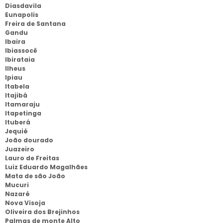
Diasdavila
Eunapolis
Freira de Santana
Gandu
Ibaira
Ibiassocê
Ibirataia
Ilheus
Ipiau
Itabela
Itajibá
Itamaraju
Itapetinga
Ituberá
Jequié
João dourado
Juazeiro
Lauro de Freitas
Luiz Eduardo Magalhães
Mata de são João
Mucuri
Nazaré
Nova Visoja
Oliveira dos Brejinhos
Palmas de monte Alto