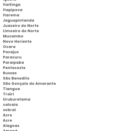
Itaitinga
Itapipoca
Itarema
Jaguapintanda
Juazeiro do Norte
Limoeiro do Norte
Mucambo
Novo Horiente
Ocara
Pacajus
Paracuru
Paraipaba
Pentecoste
Russas
São Benedito
São Gonçalo do Amarante
Tiangua
Trairi
Uruburetama
calcaia
sobral
Acre
Acre
Alagoas
Amapá