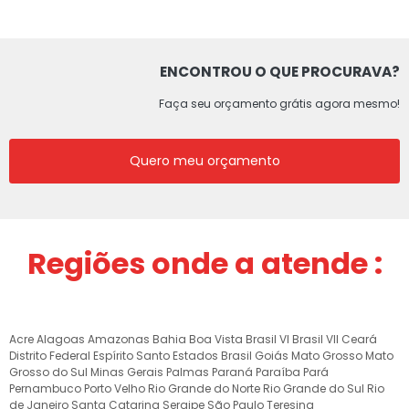
ENCONTROU O QUE PROCURAVA?
Faça seu orçamento grátis agora mesmo!
Quero meu orçamento
Regiões onde a atende :
Acre
Alagoas
Amazonas
Bahia
Boa Vista
Brasil VI
Brasil VII
Ceará
Distrito Federal
Espírito Santo
Estados Brasil
Goiás
Mato Grosso
Mato
Grosso do Sul
Minas Gerais
Palmas
Paraná
Paraíba
Pará
Pernambuco
Porto Velho
Rio Grande do Norte
Rio Grande do Sul
Rio
de Janeiro
Santa Catarina
Sergipe
São Paulo
Teresina