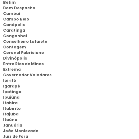
Betim
Bom Despacho
Cambuí
Campo Belo
Canápolis
Caratinga
Congonhal
Conselheiro Lafaiete
Contagem
Coronel Fabriciano
Divinópolis
Entre Rios de Minas
Extrema
Governador Valadares
Ibirité
Igarapé
Ipatinga
Ipuiúna
Itabira
Itabirito
Itajuba
Itaúna
Januária
João Monlevade
Juiz de Fora