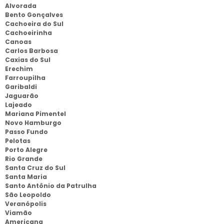
Alvorada
Bento Gonçalves
Cachoeira do Sul
Cachoeirinha
Canoas
Carlos Barbosa
Caxias do Sul
Erechim
Farroupilha
Garibaldi
Jaguarão
Lajeado
Mariana Pimentel
Novo Hamburgo
Passo Fundo
Pelotas
Porto Alegre
Rio Grande
Santa Cruz do Sul
Santa Maria
Santo Antônio da Patrulha
São Leopoldo
Veranópolis
Viamão
Americana