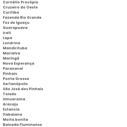
Cornélio Procópio
Cruzeiro do Oeste
Curitiba
Fazenda Rio Grande
Foz de Iguaçu
Guarapuava
Irati
Lapa
Londrina
Mandirituba
Marialva
Maringá
Nova Esperança
Paranavaí
Pinhais
Ponta Grossa
Sertanópolis
São José dos Pinhais
Toledo
Umuarama
Aracaju
Estancia
Itabaiana
Moita bonita
Baixada Fluminense