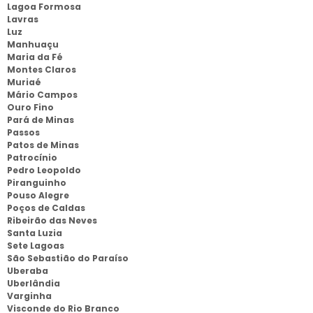
Lagoa Formosa
Lavras
Luz
Manhuaçu
Maria da Fé
Montes Claros
Muriaé
Mário Campos
Ouro Fino
Pará de Minas
Passos
Patos de Minas
Patrocínio
Pedro Leopoldo
Piranguinho
Pouso Alegre
Poços de Caldas
Ribeirão das Neves
Santa Luzia
Sete Lagoas
São Sebastião do Paraíso
Uberaba
Uberlândia
Varginha
Visconde do Rio Branco