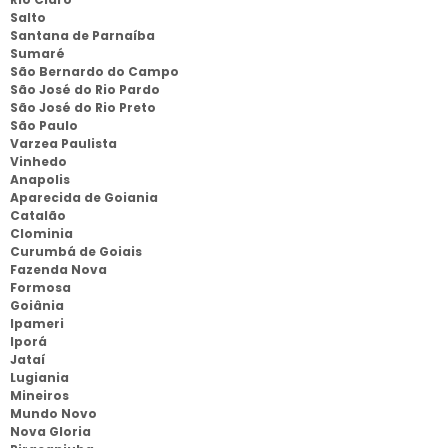
Salto
Santana de Parnaíba
Sumaré
São Bernardo do Campo
São José do Rio Pardo
São José do Rio Preto
São Paulo
Varzea Paulista
Vinhedo
Anapolis
Aparecida de Goiania
Catalão
Clominia
Curumbá de Goiais
Fazenda Nova
Formosa
Goiânia
Ipameri
Iporá
Jataí
Lugiania
Mineiros
Mundo Novo
Nova Gloria