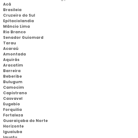
Acá
Brasileia
Cruzeiro do Sul
Epitaciolandia
Mâncio Lima
Rio Branco
Senador Guiomard
Tarau
Acaraú
Amontada
Aquirás
Aracatim
Barreira
Beberibe
Bulugum
Camocim
Capistrano
Casvavel
Eugebio
Forquilia
Fortaleza
Guaraiçaba do Norte
Horizonte
Iguaiuba
Iguatu