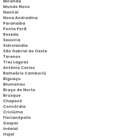
Miranda
Mundo Novo
Naviraí
Nova Andradina
Paranaiba
Ponta Porã
Roxeda
Seuviria
Sidrolandia
São Gabriel do Oeste
Terenos
Tres Lagoas
Antônio Carlos
Balneário Camboriú
Biguaçu
Blumenau
Braço do Norte
Brusque
Chapecó
Concórdia
Criciúma
Florianópolis
Gaspar
Indaial
Itajaí