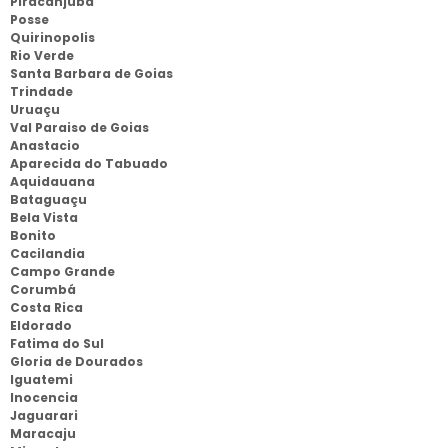
Piracanjuba
Posse
Quirinopolis
Rio Verde
Santa Barbara de Goias
Trindade
Uruaçu
Val Paraiso de Goias
Anastacio
Aparecida do Tabuado
Aquidauana
Bataguaçu
Bela Vista
Bonito
Cacilandia
Campo Grande
Corumbá
Costa Rica
Eldorado
Fatima do Sul
Gloria de Dourados
Iguatemi
Inocencia
Jaguarari
Maracaju