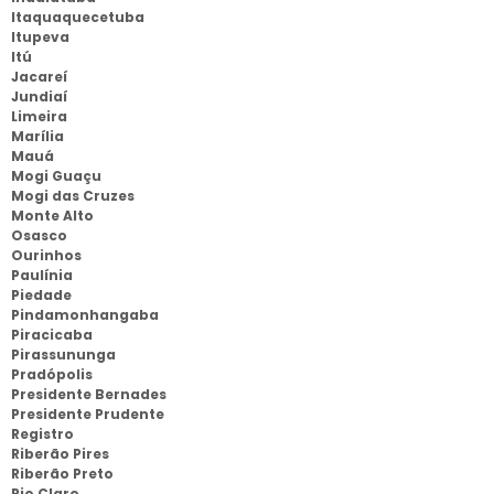
Itaquaquecetuba
Itupeva
Itú
Jacareí
Jundiaí
Limeira
Marília
Mauá
Mogi Guaçu
Mogi das Cruzes
Monte Alto
Osasco
Ourinhos
Paulínia
Piedade
Pindamonhangaba
Piracicaba
Pirassununga
Pradópolis
Presidente Bernades
Presidente Prudente
Registro
Riberão Pires
Riberão Preto
Rio Claro