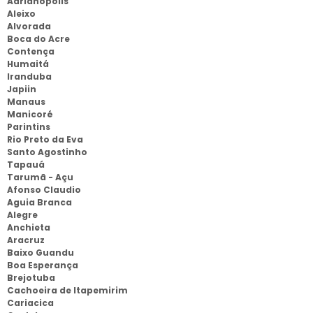
Adrianopolis
Aleixo
Alvorada
Boca do Acre
Contença
Humaitá
Iranduba
Japiin
Manaus
Manicoré
Parintins
Rio Preto da Eva
Santo Agostinho
Tapauá
Tarumã - Açu
Afonso Claudio
Aguia Branca
Alegre
Anchieta
Aracruz
Baixo Guandu
Boa Esperança
Brejotuba
Cachoeira de Itapemirim
Cariacica