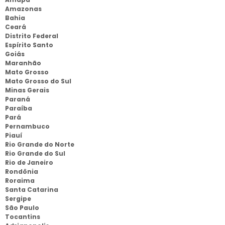
Amazonas
Bahia
Ceará
Distrito Federal
Espírito Santo
Goiás
Maranhão
Mato Grosso
Mato Grosso do Sul
Minas Gerais
Paraná
Paraíba
Pará
Pernambuco
Piauí
Rio Grande do Norte
Rio Grande do Sul
Rio de Janeiro
Rondônia
Roraima
Santa Catarina
Sergipe
São Paulo
Tocantins