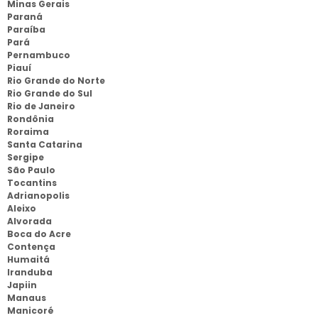
Minas Gerais
Paraná
Paraíba
Pará
Pernambuco
Piauí
Rio Grande do Norte
Rio Grande do Sul
Rio de Janeiro
Rondônia
Roraima
Santa Catarina
Sergipe
São Paulo
Tocantins
Adrianopolis
Aleixo
Alvorada
Boca do Acre
Contença
Humaitá
Iranduba
Japiin
Manaus
Manicoré