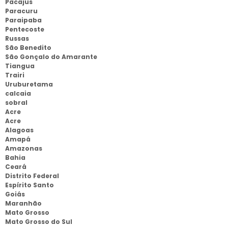
Pacajus
Paracuru
Paraipaba
Pentecoste
Russas
São Benedito
São Gonçalo do Amarante
Tiangua
Trairi
Uruburetama
calcaia
sobral
Acre
Acre
Alagoas
Amapá
Amazonas
Bahia
Ceará
Distrito Federal
Espírito Santo
Goiás
Maranhão
Mato Grosso
Mato Grosso do Sul