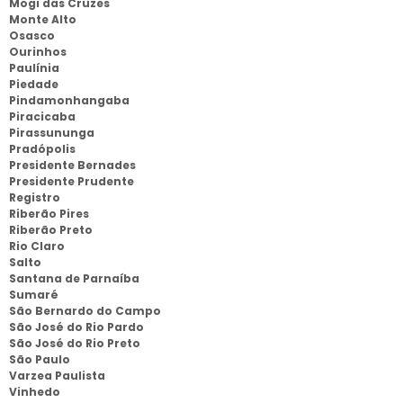
Mogi das Cruzes
Monte Alto
Osasco
Ourinhos
Paulínia
Piedade
Pindamonhangaba
Piracicaba
Pirassununga
Pradópolis
Presidente Bernades
Presidente Prudente
Registro
Riberão Pires
Riberão Preto
Rio Claro
Salto
Santana de Parnaíba
Sumaré
São Bernardo do Campo
São José do Rio Pardo
São José do Rio Preto
São Paulo
Varzea Paulista
Vinhedo