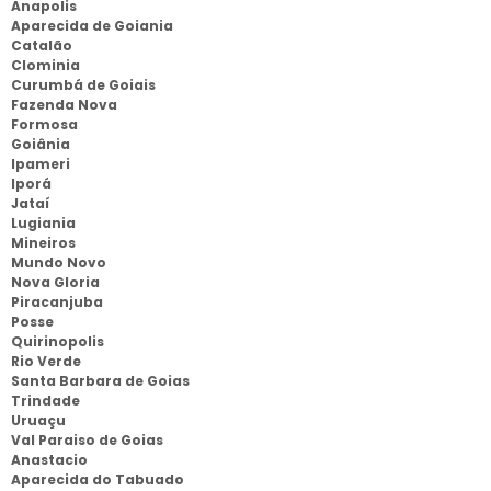
Anapolis
Aparecida de Goiania
Catalão
Clominia
Curumbá de Goiais
Fazenda Nova
Formosa
Goiânia
Ipameri
Iporá
Jataí
Lugiania
Mineiros
Mundo Novo
Nova Gloria
Piracanjuba
Posse
Quirinopolis
Rio Verde
Santa Barbara de Goias
Trindade
Uruaçu
Val Paraiso de Goias
Anastacio
Aparecida do Tabuado