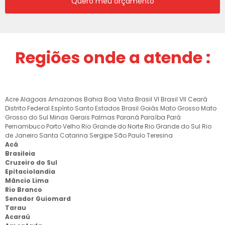
Quero meu orçamento
Regiões onde a atende :
Acre
Alagoas
Amazonas
Bahia
Boa Vista
Brasil VI
Brasil VII
Ceará
Distrito Federal
Espírito Santo
Estados Brasil
Goiás
Mato Grosso
Mato
Grosso do Sul
Minas Gerais
Palmas
Paraná
Paraíba
Pará
Pernambuco
Porto Velho
Rio Grande do Norte
Rio Grande do Sul
Rio
de Janeiro
Santa Catarina
Sergipe
São Paulo
Teresina
Acá
Brasileia
Cruzeiro do Sul
Epitaciolandia
Mâncio Lima
Rio Branco
Senador Guiomard
Tarau
Acaraú