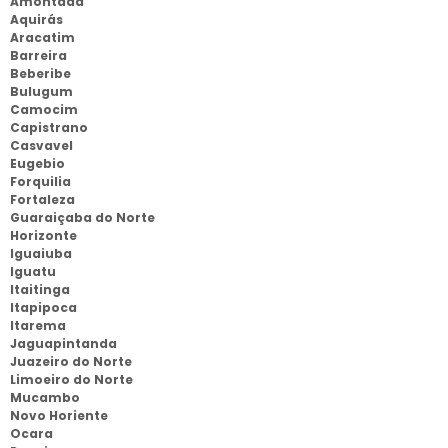
Amontada
Aquirás
Aracatim
Barreira
Beberibe
Bulugum
Camocim
Capistrano
Casvavel
Eugebio
Forquilia
Fortaleza
Guaraiçaba do Norte
Horizonte
Iguaiuba
Iguatu
Itaitinga
Itapipoca
Itarema
Jaguapintanda
Juazeiro do Norte
Limoeiro do Norte
Mucambo
Novo Horiente
Ocara