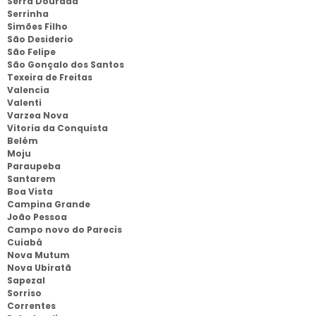
Serra Dourada
Serrinha
Simões Filho
São Desiderio
São Felipe
São Gonçalo dos Santos
Texeira de Freitas
Valencia
Valenti
Varzea Nova
Vitoria da Conquista
Belém
Moju
Paraupeba
Santarem
Boa Vista
Campina Grande
João Pessoa
Campo novo do Parecis
Cuiabá
Nova Mutum
Nova Ubiratã
Sapezal
Sorriso
Correntes