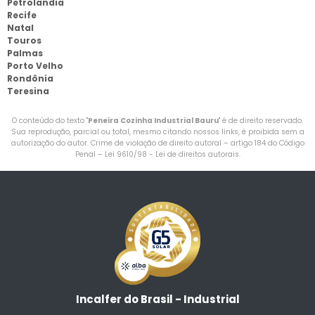
Petrolandia
Recife
Natal
Touros
Palmas
Porto Velho
Rondônia
Teresina
O conteúdo do texto "
Peneira Cozinha Industrial Bauru
" é de direito reservado.
Sua reprodução, parcial ou total, mesmo citando nossos links, é proibida sem a
autorização do autor. Crime de violação de direito autoral – artigo 184 do Código
Penal –
Lei 9610/98 - Lei de direitos autorais
.
Incalfer do Brasil - Industrial