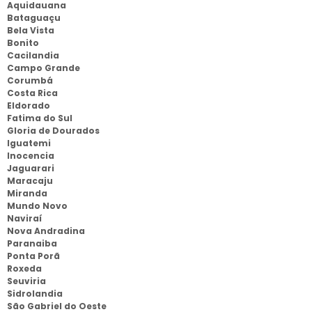
Aquidauana
Bataguaçu
Bela Vista
Bonito
Cacilandia
Campo Grande
Corumbá
Costa Rica
Eldorado
Fatima do Sul
Gloria de Dourados
Iguatemi
Inocencia
Jaguarari
Maracaju
Miranda
Mundo Novo
Naviraí
Nova Andradina
Paranaiba
Ponta Porã
Roxeda
Seuviria
Sidrolandia
São Gabriel do Oeste