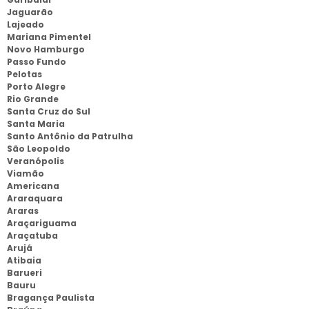
Jaguarão
Lajeado
Mariana Pimentel
Novo Hamburgo
Passo Fundo
Pelotas
Porto Alegre
Rio Grande
Santa Cruz do Sul
Santa Maria
Santo Antônio da Patrulha
São Leopoldo
Veranópolis
Viamão
Americana
Araraquara
Araras
Araçariguama
Araçatuba
Arujá
Atibaia
Barueri
Bauru
Bragança Paulista