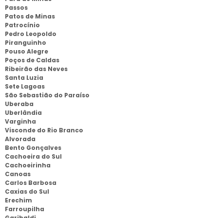
Passos
Patos de Minas
Patrocínio
Pedro Leopoldo
Piranguinho
Pouso Alegre
Poços de Caldas
Ribeirão das Neves
Santa Luzia
Sete Lagoas
São Sebastião do Paraíso
Uberaba
Uberlândia
Varginha
Visconde do Rio Branco
Alvorada
Bento Gonçalves
Cachoeira do Sul
Cachoeirinha
Canoas
Carlos Barbosa
Caxias do Sul
Erechim
Farroupilha
Garibaldi