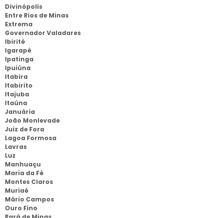
Divinópolis
Entre Rios de Minas
Extrema
Governador Valadares
Ibirité
Igarapé
Ipatinga
Ipuiúna
Itabira
Itabirito
Itajuba
Itaúna
Januária
João Monlevade
Juiz de Fora
Lagoa Formosa
Lavras
Luz
Manhuaçu
Maria da Fé
Montes Claros
Muriaé
Mário Campos
Ouro Fino
Pará de Minas