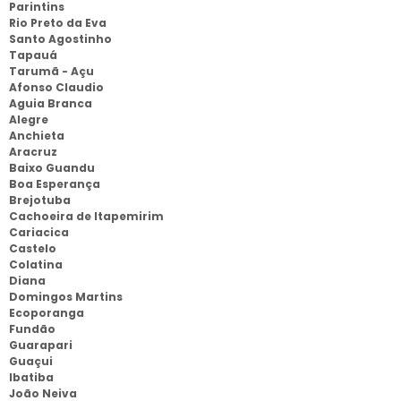
Parintins
Rio Preto da Eva
Santo Agostinho
Tapauá
Tarumã - Açu
Afonso Claudio
Aguia Branca
Alegre
Anchieta
Aracruz
Baixo Guandu
Boa Esperança
Brejotuba
Cachoeira de Itapemirim
Cariacica
Castelo
Colatina
Diana
Domingos Martins
Ecoporanga
Fundão
Guarapari
Guaçui
Ibatiba
João Neiva