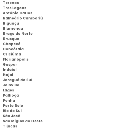
Terenos
Tres Lagoas
Antônio Carlos
Balneário Camboriú
Biguaçu
Blumenau
Braço do Norte
Brusque
Chapecó
Concórdia
Criciúma
Florianópolis
Gaspar
Indaial
Itajaí
Jaraguá do Sul
Joinville
Lages
Palhoça
Penha
Porto Belo
Rio do Sul
São José
São Miguel do Oeste
Tijucas