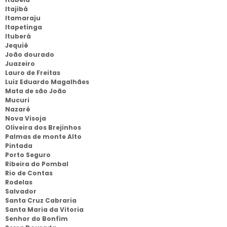
Itajibá
Itamaraju
Itapetinga
Ituberá
Jequié
João dourado
Juazeiro
Lauro de Freitas
Luiz Eduardo Magalhães
Mata de são João
Mucuri
Nazaré
Nova Visoja
Oliveira dos Brejinhos
Palmas de monte Alto
Pintada
Porto Seguro
Ribeira do Pombal
Rio de Contas
Rodelas
Salvador
Santa Cruz Cabraria
Santa Maria da Vitoria
Senhor do Bonfim