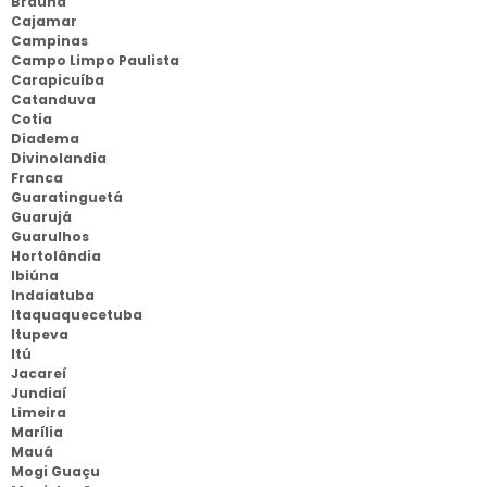
Braúna
Cajamar
Campinas
Campo Limpo Paulista
Carapicuíba
Catanduva
Cotia
Diadema
Divinolandia
Franca
Guaratinguetá
Guarujá
Guarulhos
Hortolândia
Ibiúna
Indaiatuba
Itaquaquecetuba
Itupeva
Itú
Jacareí
Jundiaí
Limeira
Marília
Mauá
Mogi Guaçu