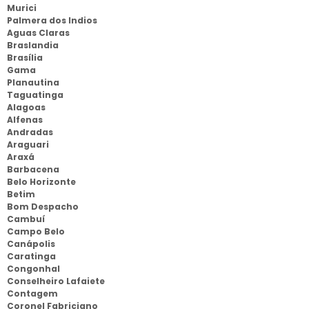
Murici
Palmera dos Indios
Aguas Claras
Braslandia
Brasília
Gama
Planautina
Taguatinga
Alagoas
Alfenas
Andradas
Araguari
Araxá
Barbacena
Belo Horizonte
Betim
Bom Despacho
Cambuí
Campo Belo
Canápolis
Caratinga
Congonhal
Conselheiro Lafaiete
Contagem
Coronel Fabriciano