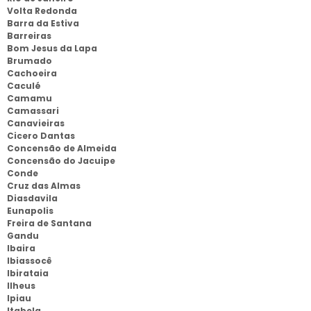
Volta Redonda
Barra da Estiva
Barreiras
Bom Jesus da Lapa
Brumado
Cachoeira
Caculé
Camamu
Camassari
Canavieiras
Cicero Dantas
Concensão de Almeida
Concensão do Jacuipe
Conde
Cruz das Almas
Diasdavila
Eunapolis
Freira de Santana
Gandu
Ibaira
Ibiassocê
Ibirataia
Ilheus
Ipiau
Itabela