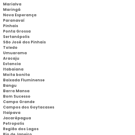
Marialva
Maringá
Nova Esperança
Paranavaí
Pinhais
Ponta Grossa
Sertanópolis
São José dos Pinhais
Toledo
Umuarama
Aracaju
Estancia
Itabaiana
Moita bonita
Baixada Fluminense
Bangu
Barra Mansa
Bom Sucesso
Campo Grande
Campos dos Goytacases
Itaipava
Jacarépagua
Petropolis
Região dos Lagos
Rio de Janeiro