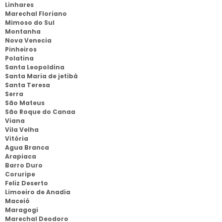
Linhares
Marechal Floriano
Mimoso do Sul
Montanha
Nova Venecia
Pinheiros
Polatina
Santa Leopoldina
Santa Maria de jetibá
Santa Teresa
Serra
São Mateus
São Roque do Canaa
Viana
Vila Velha
Vitória
Agua Branca
Arapiaca
Barro Duro
Coruripe
Feliz Deserto
Limoeiro de Anadia
Maceió
Maragogi
Marechal Deodoro