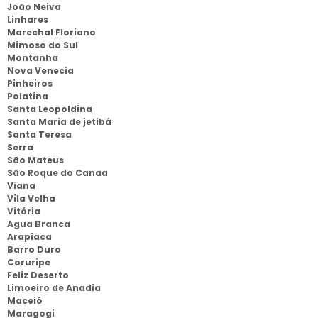
João Neiva
Linhares
Marechal Floriano
Mimoso do Sul
Montanha
Nova Venecia
Pinheiros
Polatina
Santa Leopoldina
Santa Maria de jetibá
Santa Teresa
Serra
São Mateus
São Roque do Canaa
Viana
Vila Velha
Vitória
Agua Branca
Arapiaca
Barro Duro
Coruripe
Feliz Deserto
Limoeiro de Anadia
Maceió
Maragogi