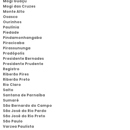
Mogi Guaçu
Mogi das Cruzes
Monte Alto
Osasco
Ourinhos
Paulínia
Piedade
Pindamonhangaba
Piracicaba
Pirassununga
Pradópolis
Presidente Bernades
Presidente Prudente
Registro
Riberão Pires
Riberão Preto
Rio Claro
Salto
Santana de Parnaíba
Sumaré
São Bernardo do Campo
São José do Rio Pardo
São José do Rio Preto
São Paulo
Varzea Paulista