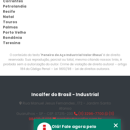
Correntes
Petrolandia
Recife
Natal
Touros
Palmas
Porto Velho
Rondônia
Teresina
O conteúdo do texto "
Peneira de Aço Industrial Valor Ilheus
" é de direito
reservado. Sua reprodução, parcial ou total, mesmo citando nossos links, é
proibida sem a autorização do autor. Crime de violação de direito autoral – artigo
184 do Código Penal –
Lei 9610/98 - Lei de direitos autorais
.
Incalfer do Brasil - Industrial
Rua Manuel Jesus Fernandes , 172 - Jardim Santo
Afonso
Guarulhos - SP - CEP: 07215-230
(11) 3296-7700
(11)
98409-5498
contato@incalfer.com.br
Olá! Fale agora pelo