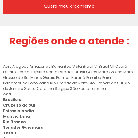
Quero meu orçamento
Regiões onde a atende :
Acre
Alagoas
Amazonas
Bahia
Boa Vista
Brasil VI
Brasil VII
Ceará
Distrito Federal
Espírito Santo
Estados Brasil
Goiás
Mato Grosso
Mato
Grosso do Sul
Minas Gerais
Palmas
Paraná
Paraíba
Pará
Pernambuco
Porto Velho
Rio Grande do Norte
Rio Grande do Sul
Rio
de Janeiro
Santa Catarina
Sergipe
São Paulo
Teresina
Acá
Brasileia
Cruzeiro do Sul
Epitaciolandia
Mâncio Lima
Rio Branco
Senador Guiomard
Tarau