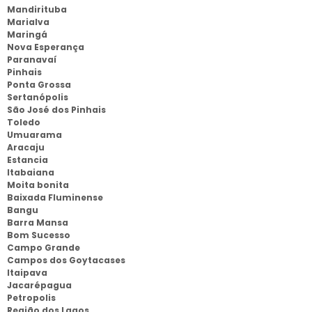
Mandirituba
Marialva
Maringá
Nova Esperança
Paranavaí
Pinhais
Ponta Grossa
Sertanópolis
São José dos Pinhais
Toledo
Umuarama
Aracaju
Estancia
Itabaiana
Moita bonita
Baixada Fluminense
Bangu
Barra Mansa
Bom Sucesso
Campo Grande
Campos dos Goytacases
Itaipava
Jacarépagua
Petropolis
Região dos Lagos