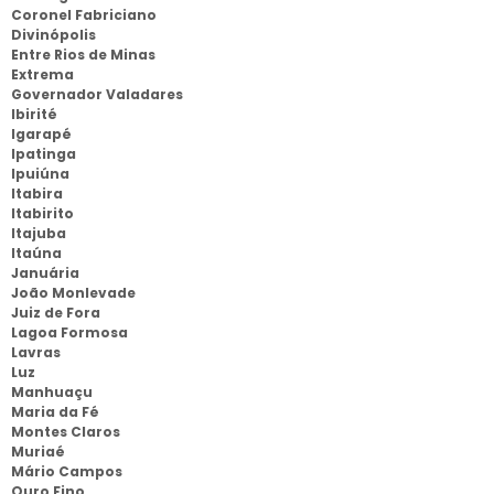
Coronel Fabriciano
Divinópolis
Entre Rios de Minas
Extrema
Governador Valadares
Ibirité
Igarapé
Ipatinga
Ipuiúna
Itabira
Itabirito
Itajuba
Itaúna
Januária
João Monlevade
Juiz de Fora
Lagoa Formosa
Lavras
Luz
Manhuaçu
Maria da Fé
Montes Claros
Muriaé
Mário Campos
Ouro Fino