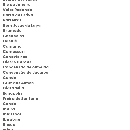
Rio de Janeiro
Volta Redonda
Barra da Estiva
Barreiras
Bom Jesus da Lapa
Brumado
Cachoeira
Caculé
Camamu
Camassari
Canavieiras
Cicero Dantas
Concensão de Almeida
Concensão do Jacuipe
Conde
Cruz das Almas
Diasdavila
Eunapolis
Freira de Santana
Gandu
Ibaira
Ibiassocê
Ibirataia
Ilheus
Ipiau