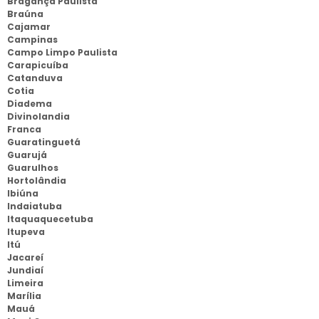
Bragança Paulista
Braúna
Cajamar
Campinas
Campo Limpo Paulista
Carapicuíba
Catanduva
Cotia
Diadema
Divinolandia
Franca
Guaratinguetá
Guarujá
Guarulhos
Hortolândia
Ibiúna
Indaiatuba
Itaquaquecetuba
Itupeva
Itú
Jacareí
Jundiaí
Limeira
Marília
Mauá