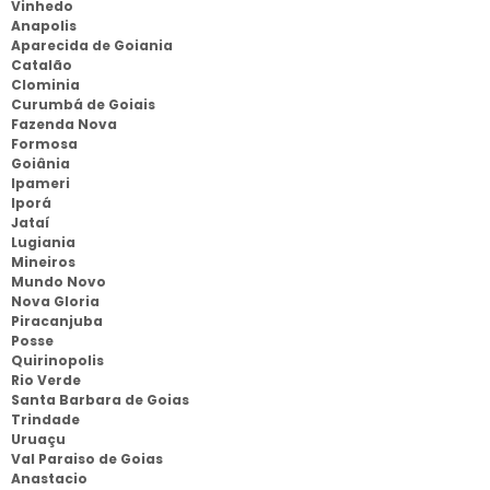
Vinhedo
Anapolis
Aparecida de Goiania
Catalão
Clominia
Curumbá de Goiais
Fazenda Nova
Formosa
Goiânia
Ipameri
Iporá
Jataí
Lugiania
Mineiros
Mundo Novo
Nova Gloria
Piracanjuba
Posse
Quirinopolis
Rio Verde
Santa Barbara de Goias
Trindade
Uruaçu
Val Paraiso de Goias
Anastacio