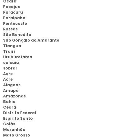
Ocara
Pacajus
Paracuru
Paraipaba
Pentecoste
Russas
São Benedito
São Gonçalo do Amarante
Tiangua
Trairi
Uruburetama
calcaia
sobral
Acre
Acre
Alagoas
Amapá
Amazonas
Bahia
Ceará
Distrito Federal
Espírito Santo
Goiás
Maranhão
Mato Grosso