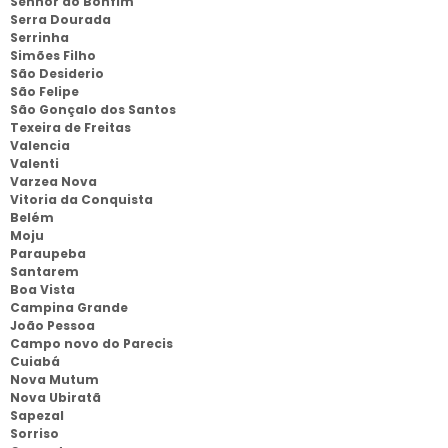
Senhor do Bonfim
Serra Dourada
Serrinha
Simões Filho
São Desiderio
São Felipe
São Gonçalo dos Santos
Texeira de Freitas
Valencia
Valenti
Varzea Nova
Vitoria da Conquista
Belém
Moju
Paraupeba
Santarem
Boa Vista
Campina Grande
João Pessoa
Campo novo do Parecis
Cuiabá
Nova Mutum
Nova Ubiratã
Sapezal
Sorriso