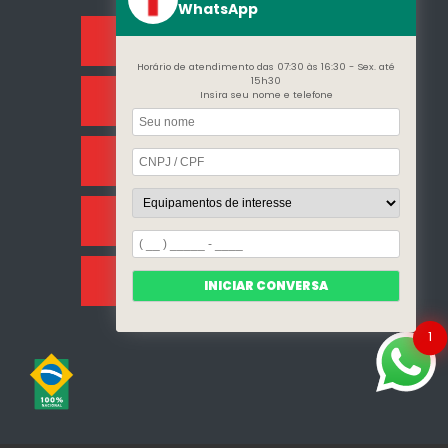
WhatsApp
Home
Horário de atendimento das 07:30 às 16:30 - Sex. até
15h30
Insira seu nome e telefone
Sobre Nós
Categorias
Clientes
Mapa do site
INICIAR CONVERSA
1