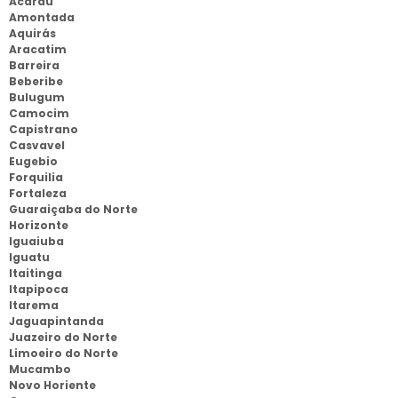
Acaraú
Amontada
Aquirás
Aracatim
Barreira
Beberibe
Bulugum
Camocim
Capistrano
Casvavel
Eugebio
Forquilia
Fortaleza
Guaraiçaba do Norte
Horizonte
Iguaiuba
Iguatu
Itaitinga
Itapipoca
Itarema
Jaguapintanda
Juazeiro do Norte
Limoeiro do Norte
Mucambo
Novo Horiente