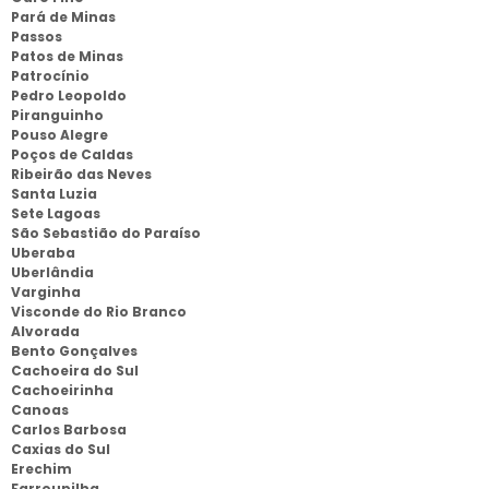
Pará de Minas
Passos
Patos de Minas
Patrocínio
Pedro Leopoldo
Piranguinho
Pouso Alegre
Poços de Caldas
Ribeirão das Neves
Santa Luzia
Sete Lagoas
São Sebastião do Paraíso
Uberaba
Uberlândia
Varginha
Visconde do Rio Branco
Alvorada
Bento Gonçalves
Cachoeira do Sul
Cachoeirinha
Canoas
Carlos Barbosa
Caxias do Sul
Erechim
Farroupilha