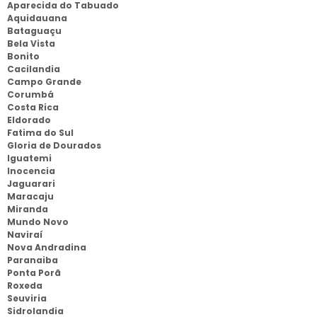
Aparecida do Tabuado
Aquidauana
Bataguaçu
Bela Vista
Bonito
Cacilandia
Campo Grande
Corumbá
Costa Rica
Eldorado
Fatima do Sul
Gloria de Dourados
Iguatemi
Inocencia
Jaguarari
Maracaju
Miranda
Mundo Novo
Naviraí
Nova Andradina
Paranaiba
Ponta Porã
Roxeda
Seuviria
Sidrolandia