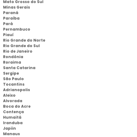
Mato Grosso do Sul
Minas Gerais
Paraná
Paraíba
Pará
Pernambuco
Piauí
Rio Grande do Norte
Rio Grande do Sul
Rio de Janeiro
Rondônia
Roraima
Santa Catarina
Sergipe
São Paulo
Tocantins
Adrianopolis
Aleixo
Alvorada
Boca do Acre
Contença
Humaitá
Iranduba
Japiin
Manaus