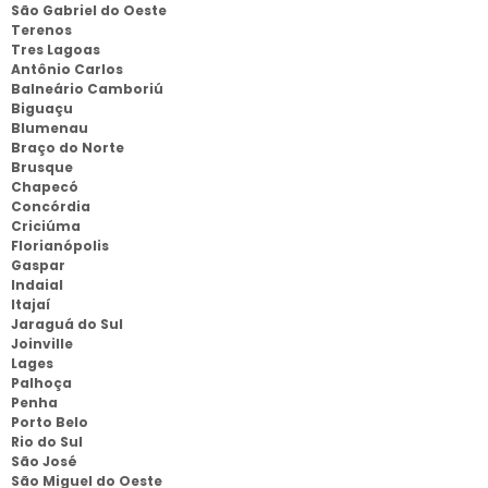
São Gabriel do Oeste
Terenos
Tres Lagoas
Antônio Carlos
Balneário Camboriú
Biguaçu
Blumenau
Braço do Norte
Brusque
Chapecó
Concórdia
Criciúma
Florianópolis
Gaspar
Indaial
Itajaí
Jaraguá do Sul
Joinville
Lages
Palhoça
Penha
Porto Belo
Rio do Sul
São José
São Miguel do Oeste