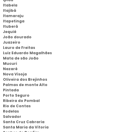
Itabela
Itajibá
Itamaraju
Itapetinga
Ituberá
Jequié
João dourado
Juazeiro
Lauro de Freitas
Luiz Eduardo Magalhães
Mata de são João
Mucuri
Nazaré
Nova Visoja
Oliveira dos Brejinhos
Palmas de monte Alto
Pintada
Porto Seguro
Ribeira do Pombal
Rio de Contas
Rodelas
Salvador
Santa Cruz Cabraria
Santa Maria da Vitoria