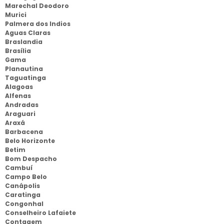
Marechal Deodoro
Murici
Palmera dos Indios
Aguas Claras
Braslandia
Brasília
Gama
Planautina
Taguatinga
Alagoas
Alfenas
Andradas
Araguari
Araxá
Barbacena
Belo Horizonte
Betim
Bom Despacho
Cambuí
Campo Belo
Canápolis
Caratinga
Congonhal
Conselheiro Lafaiete
Contagem