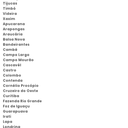
Tijucas
Timbó
Videira
Xaxim
Apucarana
Arapongas
Araucária
Balsa Nova
Bandeirantes
Cambé
Campo Largo
Campo Mourão
Cascavél
Castro
Colombo
Contenda
Cornélio Procópio
Cruzeiro do Oeste
Curitiba
Fazenda Rio Grande
Foz de Iguaçu
Guarapuava
Irati
Lapa
Londrina