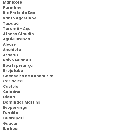
Manicoré
Parintins
Rio Preto da Eva
Santo Agostinho
Tapauá
Tarumã - Açu
Afonso Claudio
Aguia Branca
Alegre
Anchieta
Aracruz
Baixo Guandu
Boa Esperança
Brejotuba
Cachoeira de Itapemirim
Cariacica
Castelo
Colatina
Diana
Domingos Martins
Ecoporanga
Fundão
Guarapari
Guaçui
Ibatiba