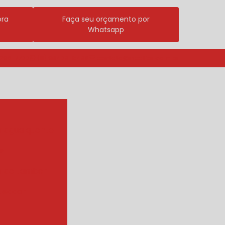
ora
Faça seu orçamento por
Whatsapp
3296-7700
(11) 98409-5498
contato@incalfer.com.br
r agua quente
e
r de tambor
ueador