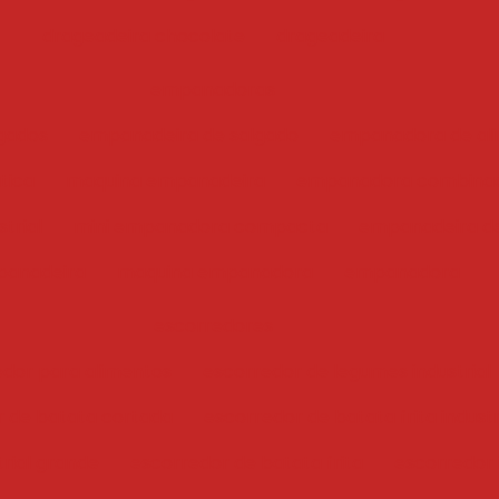
drageadeira chocolate
drageadeira
empanadoras
gados
empanadeira de salgado
empanadora de ali
tica
maquina empanadeira
empanadora combina
trial
mini empanadora compacta
empanadeira de
anadeira
maquina empanadora
empanadora
escorredores
edor para alimentos
escorredor de legumes industrial
r de batata cortada
escorredor de batata frita industr
trial grande
escorredor de batata frita
escorredor i