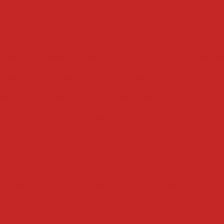
fatiador de queijo e presunto
fatiador
fatiadores de frios
 frios
fatiadora industrial
maquina de fatiar frios pr
 industrial
maquina de fatiar industrial
cortador de f
sional
fatiadora e interfolhadora industrial
interfol
fatiador de queijo profissional
filtros
 fritura
filtro para óleo
filtro para óleo de cozinha i
ha industrial
filtro tanque
filtro centrifugo
filtro 
centrífugo
filtro de óleo rima
filtro tanque por deca