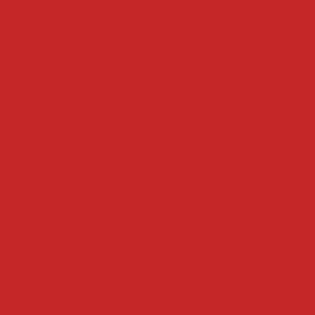
bacon
cubetadeira de frutas secas
cubetadeira de 
cubetadeira
descascadoras
ta industrial
descascadora industrial
descascador
abacaxi
descascadora automatizada
descascadora
ora de cebolas
descascadora de batatas automatiz
de batatas
descascadora abrasiva de rolos
descas
drageadeiras
 inox
drageadeira para pipoca
drageadeira conve
eadeira
drageadeira de chocolate
drageadeira pe
para amendoim
drageadeira manual
drageadeira ind