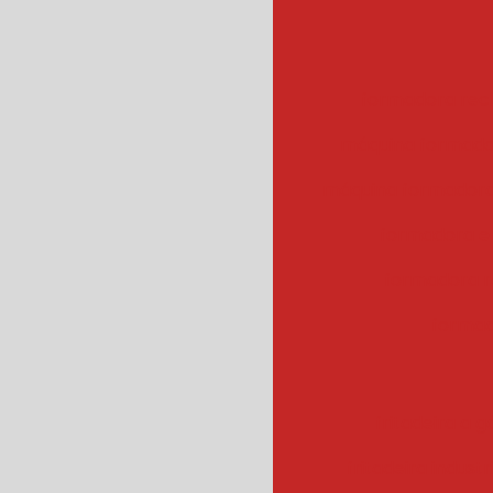
formadora rec
máquina formado
máquina formadora
formadora e
formadora r
formad
fritadeira a g
fritadeira industr