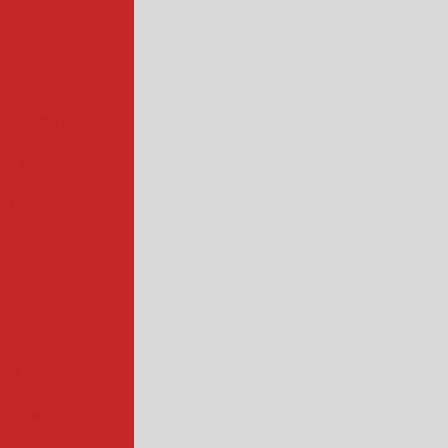
mentos planos
da compacta
 salgados
ial
ndustrial