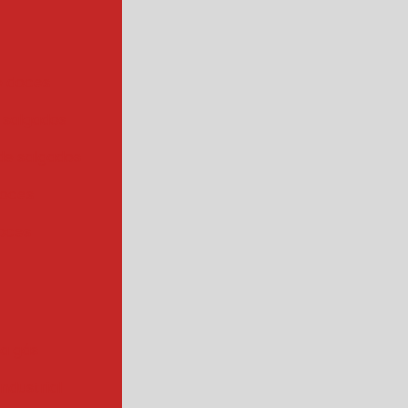
e doces
 salgados
de salgados
doces
oces
 a gás
industrial