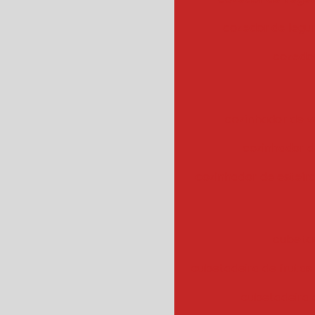
cozedor de leg
cozedor
cozinhador de v
cozinhador d
cozinhador de esteir
cubeta
cubetadeira de frutas
cubetadeira 