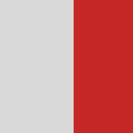
empanadeira para sal
empanadora automa
empanadeira indus
emp
escorr
escorredo
escorredor indus