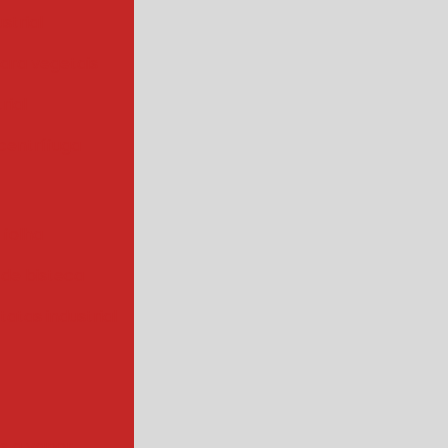
strial
para vegetais
rial
centrífuga
 folha
 de bisteca
atas industrial
s a vapor