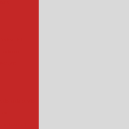
trial
 industrial
rtadoras
levação
iadora de queijo
rios
 profissional