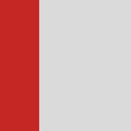
ndustrial
de carne
trial
cozinhador
arnes e bacon
strial