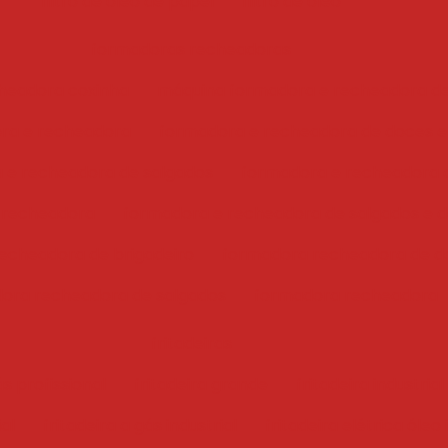
filtro de óleo de papel
filtro de óleo
formadoras recheadoras
headora coxinha
máquina formadora e recheadora d
ra e recheadora
formadora e recheadora de doces e
 e recheadora de salgados
formadora e recheadora 
 recheadora
formadora e recheadora de salgados e 
echeadora de brigadeiro
formadora recheadora de d
ora recheadora de salgados
formadora recheadora
fritadeiras
ás profissional
fritadeira grande
fritadeira industrial
ial
fritadeira a gás industrial
fritadeira elétrica óleo 