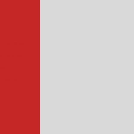
alimentos
a de abóbora
 rotativa
ada
cadora
ncional
quena
ustrial