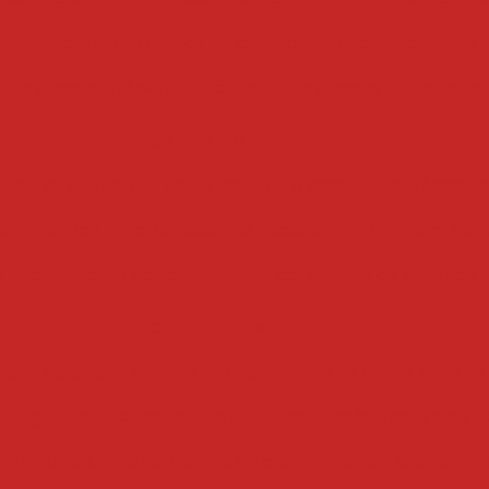
umes
cozedor a vapor
cozedor eletrico
cozedor i
 de massas industrial
cozedor de massas
cozedor
cozinhadores
erduras eletrico
cozinhador de massa
cozinhador 
e alimentos
cozinhador de massas
cozinhador indus
a
cozinhador por batelada
cozinhador de vegetais
cubetadeiras
deira de bacon manual
cubetadeira de carne manual
 e legumes
cubetadeira de frutas
cubetadeira de c
de legumes
cubetadeira de carne
cubetadeira indu