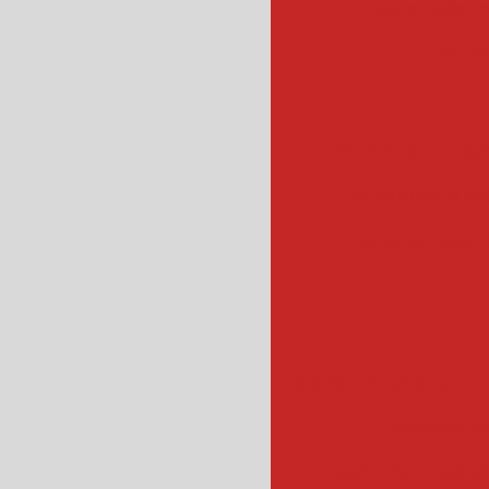
escorredor c
escor
esteira de transpo
esteira industrial
esteiras industr
fatiador de salame
f
fatiadora de
fatiador de frios ind