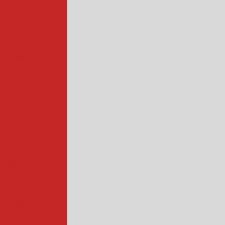
ofissional
rios industrial
hadora de queijo
ndustrial
industrial
ntação