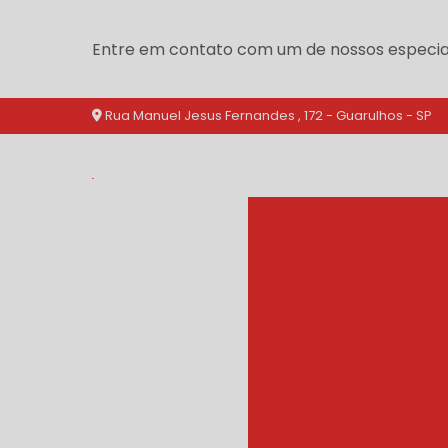
Entre em contato com um de nossos especial
Rua Manuel Jesus Fernandes , 172 - Guarulhos - SP
branqueador agua qu
branquea
branqueador cozinh
branqueador d