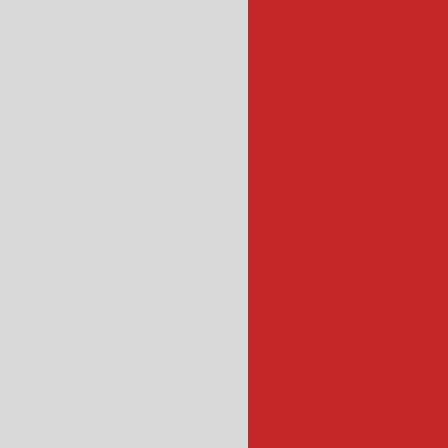
cubetadeira de 
descascadora de bata
descascadora de 
descascad
descascadora 
drageadeira em
maquina drag
drageadeira 