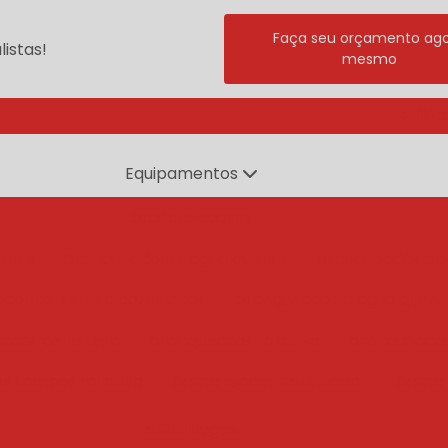
Faça seu orçamento ag
istas!
mesmo
(11) 
Equipamentos
branqueadores
ente
branqueadores agua quente
branqueador po
dor de esteira cozinhador
branqueador a agua quent
ador de esteira
branqueador rotativo
branqueado
e tambor rotativo
branqueador cozinhador
branq
centrífugas