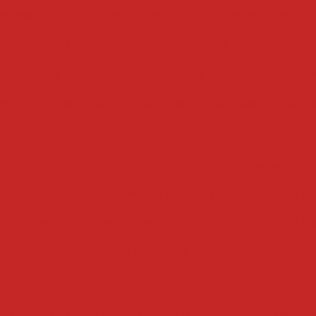
getais
centrifuga de frutas
centrifuga de folhas indu
has e legumes
centrifuga para legumes
centrifuga 
 de legumes
centrifuga de vegetais
centrifuga indust
mes industrial
centrífuga industrial para alimentos
cortadoras
ata
cortador batata palito
cortador de vegetais de
inhos de trigo
cortador de pele de porco
cortador
em gomos
cortador de batata palito
cortador de bat
ora de batata
cortadora de alimentos
cortadora
cozedores
ais
cozedor de massas elétrico
cozedor de legume