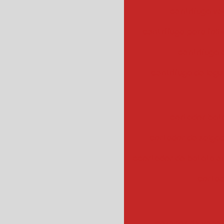
centrifuga ve
centrífuga para fol
centrifuga
centrifuga de legu
cortador bat
cortador de salgad
ccortador de batata 
cortad
cozedor de veget