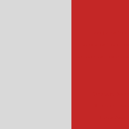
máquina de fatiar
maquina de fatiar frios
cortador de frios profis
filtro para óleo e
filtro para cozin
filtro de óleo 