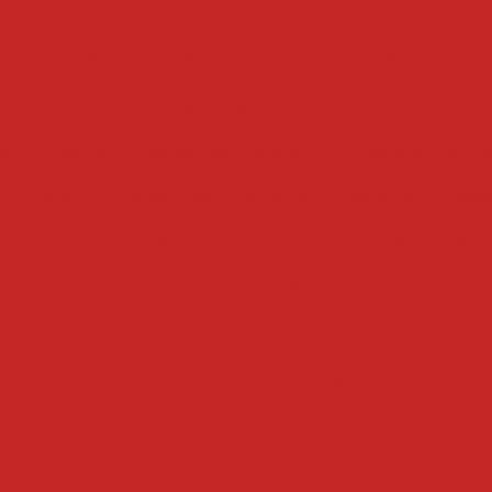
ontínuo de batata cortada
escorredor de batata indus
redor de batata
escorredor de água
escorredor
esteiras
rte industrial
esteira de transporte
esteira rolante
esteira transportadora industrial
esteiras transpo
iais
esteira transportadora de caneca
esteira de e
esteira transportadora de rolos
esteira
fatiadores
atiador de presunto
fatiador de queijo industrial
fat
 frios industrial
fatiador de mussarela
fatiador de f
ustrial
fatiador de frios automático
fatiador de frios