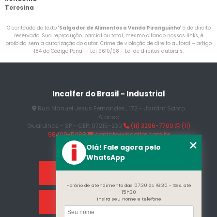
Teresina
O conteúdo do texto "
Salgador de Alimentos a Venda Piranguinho
" é de direito
reservado. Sua reprodução, parcial ou total, mesmo citando nossos links, é
proibida sem a autorização do autor. Crime de violação de direito autoral – artigo
184 do Código Penal –
Lei 9610/98 - Lei de direitos autorais
.
Incalfer do Brasil - Industrial
Rua Manuel Jesus Fernandes , 172 - Jardim Santo
Afonso
Guarulhos - SP - CEP: 07215-230
(11) 3296-7700
(11)
98409-5498
contato@incalfer.com.br
Olá! Fale agora pelo
WhatsApp
Home
Horário de atendimento das 07:30 às 16:30 - Sex. até
15h30
Insira seu nome e telefone
Sobre Nós