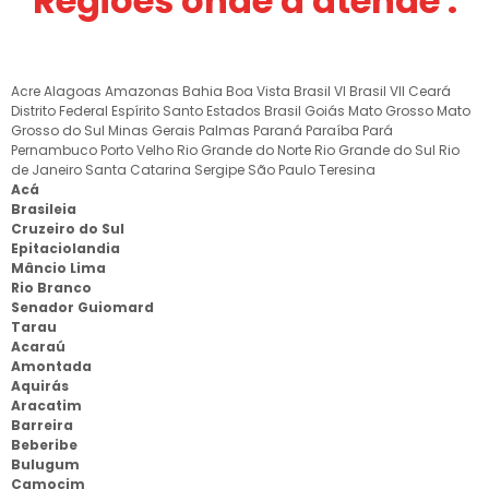
Regiões onde a atende :
Acre
Alagoas
Amazonas
Bahia
Boa Vista
Brasil VI
Brasil VII
Ceará
Distrito Federal
Espírito Santo
Estados Brasil
Goiás
Mato Grosso
Mato
Grosso do Sul
Minas Gerais
Palmas
Paraná
Paraíba
Pará
Pernambuco
Porto Velho
Rio Grande do Norte
Rio Grande do Sul
Rio
de Janeiro
Santa Catarina
Sergipe
São Paulo
Teresina
Acá
Brasileia
Cruzeiro do Sul
Epitaciolandia
Mâncio Lima
Rio Branco
Senador Guiomard
Tarau
Acaraú
Amontada
Aquirás
Aracatim
Barreira
Beberibe
Bulugum
Camocim