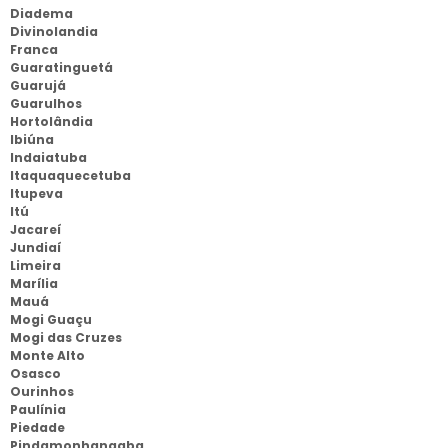
Diadema
Divinolandia
Franca
Guaratinguetá
Guarujá
Guarulhos
Hortolândia
Ibiúna
Indaiatuba
Itaquaquecetuba
Itupeva
Itú
Jacareí
Jundiaí
Limeira
Marília
Mauá
Mogi Guaçu
Mogi das Cruzes
Monte Alto
Osasco
Ourinhos
Paulínia
Piedade
Pindamonhangaba