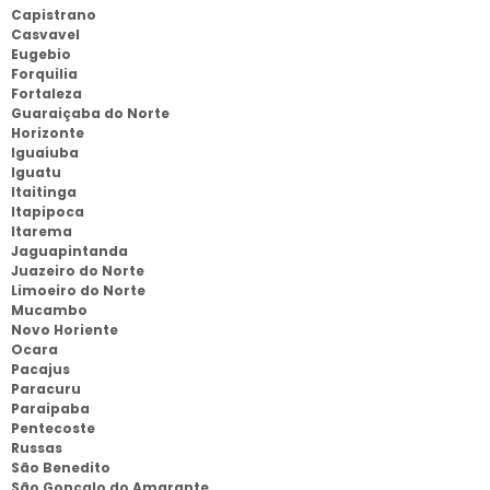
Capistrano
Casvavel
Eugebio
Forquilia
Fortaleza
Guaraiçaba do Norte
Horizonte
Iguaiuba
Iguatu
Itaitinga
Itapipoca
Itarema
Jaguapintanda
Juazeiro do Norte
Limoeiro do Norte
Mucambo
Novo Horiente
Ocara
Pacajus
Paracuru
Paraipaba
Pentecoste
Russas
São Benedito
São Gonçalo do Amarante