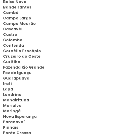
Balsa Nova
Bandeirantes
Cambé
Campo Largo
Campo Mourão
Cascavél
Castro
Colombo
Contenda
Cornélio Procópio
Cruzeiro do Oeste
Curitiba
Fazenda Rio Grande
Foz de Iguaçu
Guarapuava
Irati
Lapa
Londrina
Mandirituba
Marialva
Maringá
Nova Esperança
Paranavaí
Pinhais
Ponta Grossa