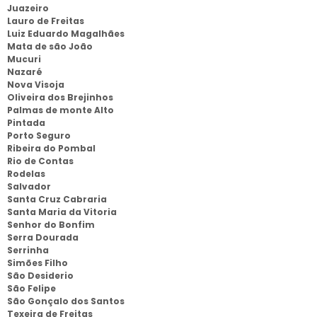
Juazeiro
Lauro de Freitas
Luiz Eduardo Magalhães
Mata de são João
Mucuri
Nazaré
Nova Visoja
Oliveira dos Brejinhos
Palmas de monte Alto
Pintada
Porto Seguro
Ribeira do Pombal
Rio de Contas
Rodelas
Salvador
Santa Cruz Cabraria
Santa Maria da Vitoria
Senhor do Bonfim
Serra Dourada
Serrinha
Simões Filho
São Desiderio
São Felipe
São Gonçalo dos Santos
Texeira de Freitas