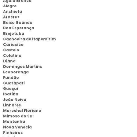
Aguia Branca
Alegre
Anchieta
Aracruz
Baixo Guandu
Boa Esperança
Brejotuba
Cachoeira de Itapemirim
Cariacica
Castelo
Colatina
Diana
Domingos Martins
Ecoporanga
Fundão
Guarapari
Guaçui
Ibatiba
João Neiva
Linhares
Marechal Floriano
Mimoso do Sul
Montanha
Nova Venecia
Pinheiros