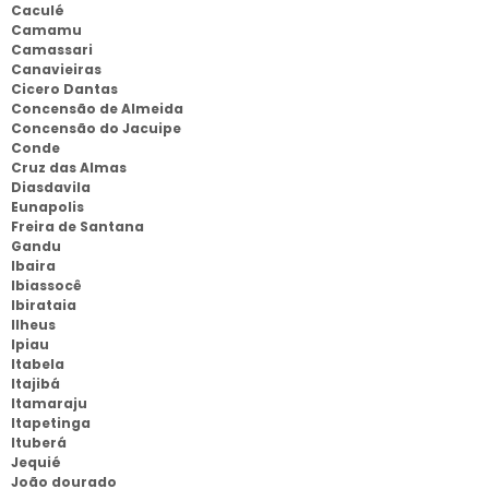
Caculé
Camamu
Camassari
Canavieiras
Cicero Dantas
Concensão de Almeida
Concensão do Jacuipe
Conde
Cruz das Almas
Diasdavila
Eunapolis
Freira de Santana
Gandu
Ibaira
Ibiassocê
Ibirataia
Ilheus
Ipiau
Itabela
Itajibá
Itamaraju
Itapetinga
Ituberá
Jequié
João dourado