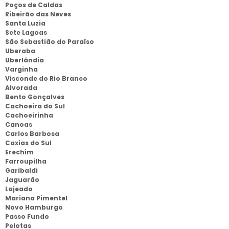
Poços de Caldas
Ribeirão das Neves
Santa Luzia
Sete Lagoas
São Sebastião do Paraíso
Uberaba
Uberlândia
Varginha
Visconde do Rio Branco
Alvorada
Bento Gonçalves
Cachoeira do Sul
Cachoeirinha
Canoas
Carlos Barbosa
Caxias do Sul
Erechim
Farroupilha
Garibaldi
Jaguarão
Lajeado
Mariana Pimentel
Novo Hamburgo
Passo Fundo
Pelotas