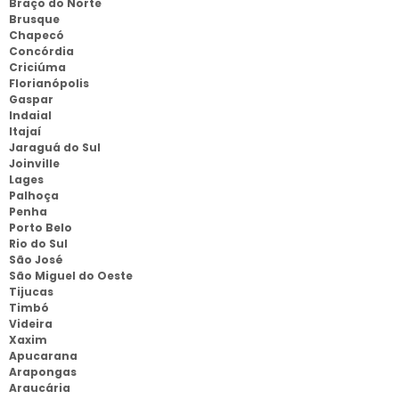
Braço do Norte
Brusque
Chapecó
Concórdia
Criciúma
Florianópolis
Gaspar
Indaial
Itajaí
Jaraguá do Sul
Joinville
Lages
Palhoça
Penha
Porto Belo
Rio do Sul
São José
São Miguel do Oeste
Tijucas
Timbó
Videira
Xaxim
Apucarana
Arapongas
Araucária