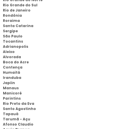
Rio Grande do Sul
Rio de Janeiro
Rondônia
Roraima
Santa Catarina
Sergipe
São Paulo
Tocantins
Adrianopolis
Aleixo
Alvorada
Boca do Acre
Contença
Humaitá
Iranduba
Japiin
Manaus
Manicoré
Parintins
Rio Preto da Eva
Santo Agostinho
Tapauá
Tarumã - Açu
Afonso Claudio