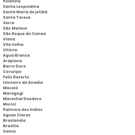
Polatina
Santa Leopoldina
Santa Maria de jetibá
Santa Teresa
Serra
São Mateus
São Roque do Canaa
Viana
Vila Velha
Vitória
Agua Branca
Arapiaca
Barro Duro
Coruripe
Feliz Deserto
Limoeiro de Anadia
Maceió
Maragogi
Marechal Deodoro
Murici
Palmera dos Indios
Aguas Claras
Braslandia
Brasília
Gama