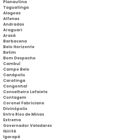
Planautina
Taguatinga
Alagoas
Alfenas
Andradas
Araguari
Araxá
Barbacena
Belo Horizonte
Betim
Bom Despacho
Cambuí
Campo Belo
Canápolis
Caratinga
Congonhal
Conselheiro Lafaiete
Contagem
Coronel Fabriciano
Divinópolis
Entre Rios de Minas
Extrema
Governador Valadares
Ibirité
Igarapé