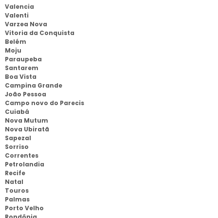
Valencia
Valenti
Varzea Nova
Vitoria da Conquista
Belém
Moju
Paraupeba
Santarem
Boa Vista
Campina Grande
João Pessoa
Campo novo do Parecis
Cuiabá
Nova Mutum
Nova Ubiratã
Sapezal
Sorriso
Correntes
Petrolandia
Recife
Natal
Touros
Palmas
Porto Velho
Rondônia