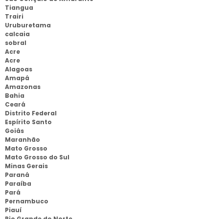
Tiangua
Trairi
Uruburetama
calcaia
sobral
Acre
Acre
Alagoas
Amapá
Amazonas
Bahia
Ceará
Distrito Federal
Espírito Santo
Goiás
Maranhão
Mato Grosso
Mato Grosso do Sul
Minas Gerais
Paraná
Paraíba
Pará
Pernambuco
Piauí
Rio Grande do Norte