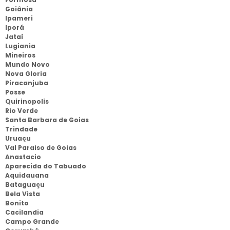
Goiânia
Ipameri
Iporá
Jataí
Lugiania
Mineiros
Mundo Novo
Nova Gloria
Piracanjuba
Posse
Quirinopolis
Rio Verde
Santa Barbara de Goias
Trindade
Uruaçu
Val Paraiso de Goias
Anastacio
Aparecida do Tabuado
Aquidauana
Bataguaçu
Bela Vista
Bonito
Cacilandia
Campo Grande