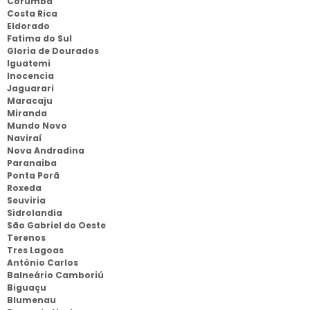
Corumbá
Costa Rica
Eldorado
Fatima do Sul
Gloria de Dourados
Iguatemi
Inocencia
Jaguarari
Maracaju
Miranda
Mundo Novo
Naviraí
Nova Andradina
Paranaiba
Ponta Porã
Roxeda
Seuviria
Sidrolandia
São Gabriel do Oeste
Terenos
Tres Lagoas
Antônio Carlos
Balneário Camboriú
Biguaçu
Blumenau