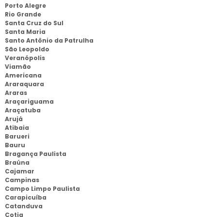
Porto Alegre
Rio Grande
Santa Cruz do Sul
Santa Maria
Santo Antônio da Patrulha
São Leopoldo
Veranópolis
Viamão
Americana
Araraquara
Araras
Araçariguama
Araçatuba
Arujá
Atibaia
Barueri
Bauru
Bragança Paulista
Braúna
Cajamar
Campinas
Campo Limpo Paulista
Carapicuíba
Catanduva
Cotia