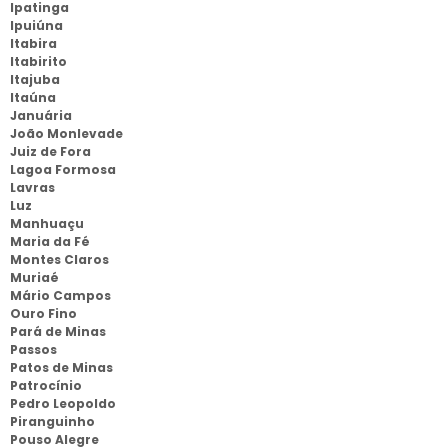
Ipatinga
Ipuiúna
Itabira
Itabirito
Itajuba
Itaúna
Januária
João Monlevade
Juiz de Fora
Lagoa Formosa
Lavras
Luz
Manhuaçu
Maria da Fé
Montes Claros
Muriaé
Mário Campos
Ouro Fino
Pará de Minas
Passos
Patos de Minas
Patrocínio
Pedro Leopoldo
Piranguinho
Pouso Alegre