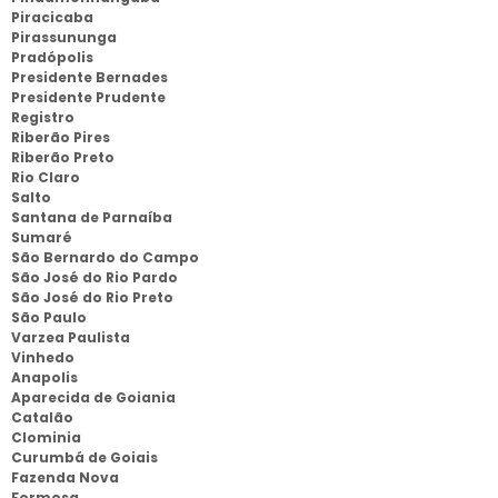
Piracicaba
Pirassununga
Pradópolis
Presidente Bernades
Presidente Prudente
Registro
Riberão Pires
Riberão Preto
Rio Claro
Salto
Santana de Parnaíba
Sumaré
São Bernardo do Campo
São José do Rio Pardo
São José do Rio Preto
São Paulo
Varzea Paulista
Vinhedo
Anapolis
Aparecida de Goiania
Catalão
Clominia
Curumbá de Goiais
Fazenda Nova
Formosa