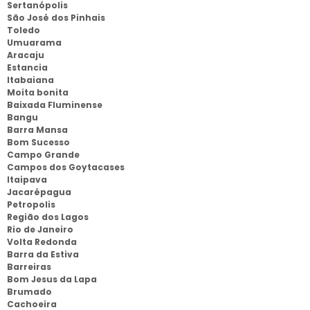
Sertanópolis
São José dos Pinhais
Toledo
Umuarama
Aracaju
Estancia
Itabaiana
Moita bonita
Baixada Fluminense
Bangu
Barra Mansa
Bom Sucesso
Campo Grande
Campos dos Goytacases
Itaipava
Jacarépagua
Petropolis
Região dos Lagos
Rio de Janeiro
Volta Redonda
Barra da Estiva
Barreiras
Bom Jesus da Lapa
Brumado
Cachoeira