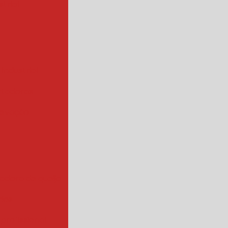
trial
 industrial
rtadoras
levação
iadora de queijo
rios
 profissional