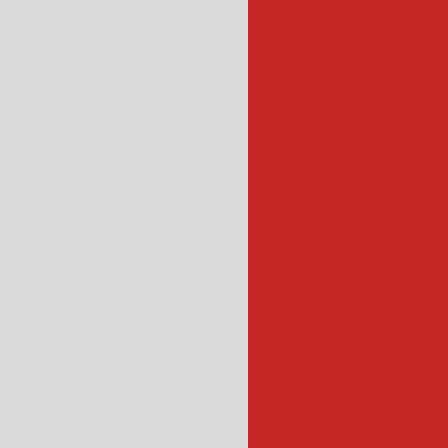
formadora rec
máquina formado
máquina formadora
formadora e
formadora r
formad
fritadeira a g
fritadeira industr