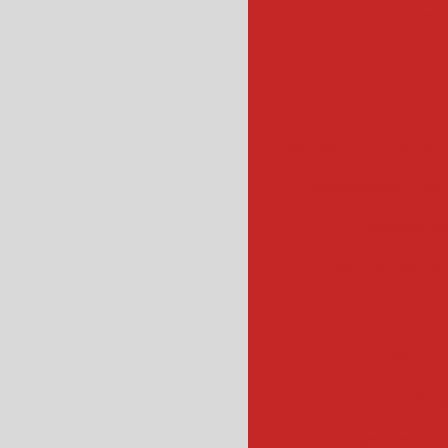
cubetadeira de 
descascadora de bata
descascadora de 
descascad
descascadora 
drageadeira em
maquina drag
drageadeira 