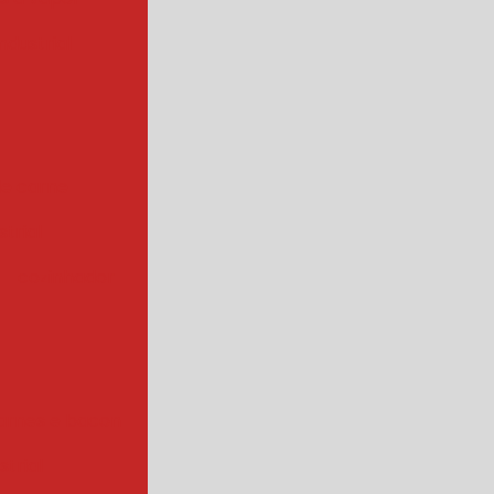
ndustrial
de carne
trial
cozinhador
arnes e bacon
strial