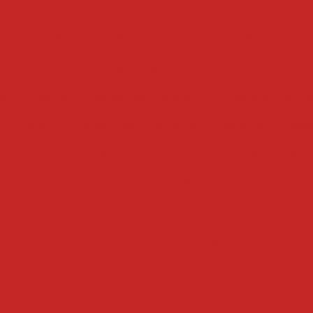
ontínuo de batata cortada
escorredor de batata indus
redor de batata
escorredor de água
escorredor
esteiras
rte industrial
esteira de transporte
esteira rolante
esteira transportadora industrial
esteiras transpo
iais
esteira transportadora de caneca
esteira de e
esteira transportadora de rolos
esteira
fatiadores
atiador de presunto
fatiador de queijo industrial
fat
 frios industrial
fatiador de mussarela
fatiador de f
ustrial
fatiador de frios automático
fatiador de frios