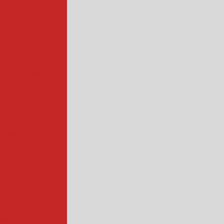
alimentos
a de abóbora
 rotativa
ada
cadora
ncional
quena
ustrial