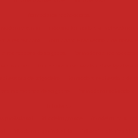
filtro de óleo de papel
filtro de óleo
formadoras recheadoras
headora coxinha
máquina formadora e recheadora d
ra e recheadora
formadora e recheadora de doces e
 e recheadora de salgados
formadora e recheadora 
 recheadora
formadora e recheadora de salgados e 
echeadora de brigadeiro
formadora recheadora de d
ora recheadora de salgados
formadora recheadora
fritadeiras
ás profissional
fritadeira grande
fritadeira industrial
ial
fritadeira a gás industrial
fritadeira elétrica óleo 