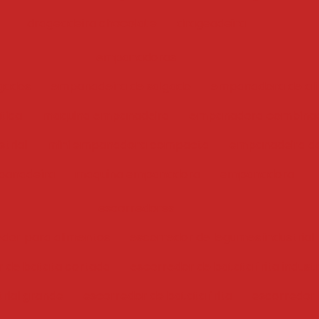
drageadeira chocolate
drageadeira
empanadoras
gados
empanadeira de salgado
empanadora de ali
tica
maquina empanadeira
empanadora combina
trial
mini empanadora compacta
empanadeira de
anadeira
maquina empanadora
empanadora
escorredores
edor para alimentos
escorredor de legumes industrial
r de batata cortada
escorredor de batata frita industr
trial grande
escorredor de batata frita
escorredor i