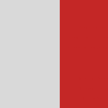
máquina de fatiar
maquina de fatiar frios
cortador de frios profis
filtro para óleo e
filtro para cozin
filtro de óleo 