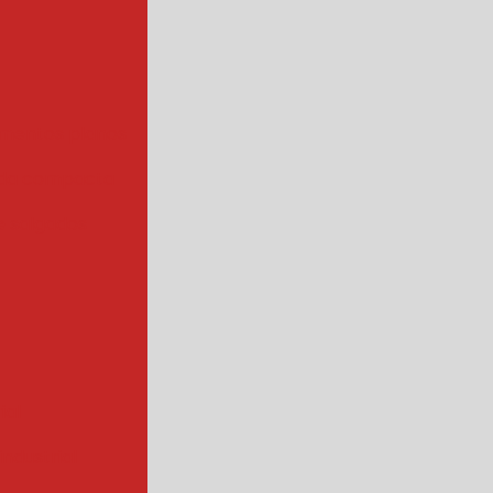
mentos planos
da compacta
 salgados
ial
ndustrial