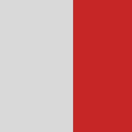
empanadeira para sal
empanadora automa
empanadeira indus
emp
escorr
escorredo
escorredor indus