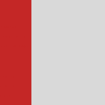
ofissional
rios industrial
hadora de queijo
ndustrial
industrial
ntação