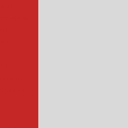
strial
para vegetais
rial
centrífuga
 folha
 de bisteca
atas industrial
s a vapor