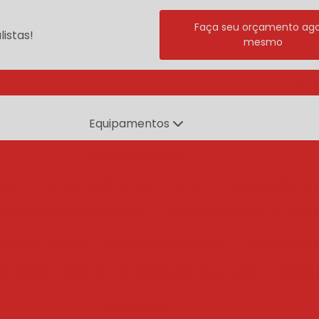
Faça seu orçamento ag
istas!
mesmo
(11) 
Equipamentos
branqueadores
ente
branqueadores agua quente
branqueador po
dor de esteira cozinhador
branqueador a agua quent
ador de esteira
branqueador rotativo
branqueado
e tambor rotativo
branqueador cozinhador
branq
centrífugas