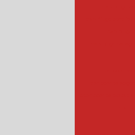
centrifuga ve
centrífuga para fol
centrifuga
centrifuga de legu
cortador bat
cortador de salgad
ccortador de batata 
cortad
cozedor de veget