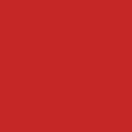
umes
cozedor a vapor
cozedor eletrico
cozedor i
 de massas industrial
cozedor de massas
cozedor
cozinhadores
erduras eletrico
cozinhador de massa
cozinhador 
e alimentos
cozinhador de massas
cozinhador indus
a
cozinhador por batelada
cozinhador de vegetais
cubetadeiras
deira de bacon manual
cubetadeira de carne manual
 e legumes
cubetadeira de frutas
cubetadeira de c
de legumes
cubetadeira de carne
cubetadeira indu