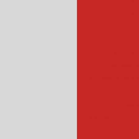
cozedor de leg
cozedor
cozinhador de v
cozinhador d
cozinhador de esteir
cubeta
cubetadeira de frutas
cubetadeira 