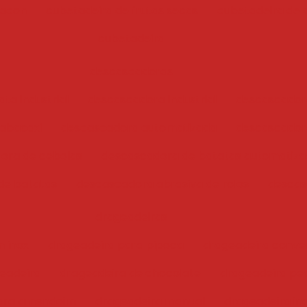
bacon
cubetadeira de frutas secas
cubetadeira de 
cubetadeira
descascadoras
ta industrial
descascadora industrial
descascador
abacaxi
descascadora automatizada
descascadora
ora de cebolas
descascadora de batatas automatiz
de batatas
descascadora abrasiva de rolos
descas
drageadeiras
 inox
drageadeira para pipoca
drageadeira conve
eadeira
drageadeira de chocolate
drageadeira pe
para amendoim
drageadeira manual
drageadeira ind