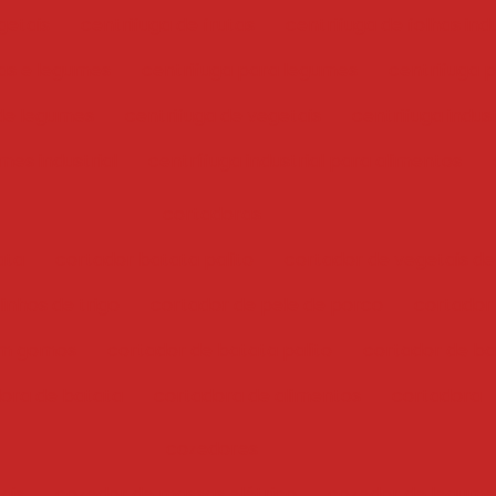
getais
centrifuga de frutas
centrifuga de folhas indu
has e legumes
centrifuga para legumes
centrifuga 
 de legumes
centrifuga de vegetais
centrifuga indust
mes industrial
centrífuga industrial para alimentos
cortadoras
ata
cortador batata palito
cortador de vegetais de
inhos de trigo
cortador de pele de porco
cortador
em gomos
cortador de batata palito
cortador de bat
ora de batata
cortadora de alimentos
cortadora
cozedores
ais
cozedor de massas elétrico
cozedor de legume