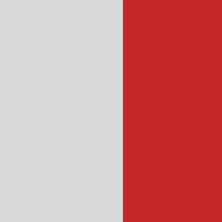
escorredor c
escor
esteira de transpo
esteira industrial
esteiras industr
fatiador de salame
f
fatiadora de
fatiador de frios ind