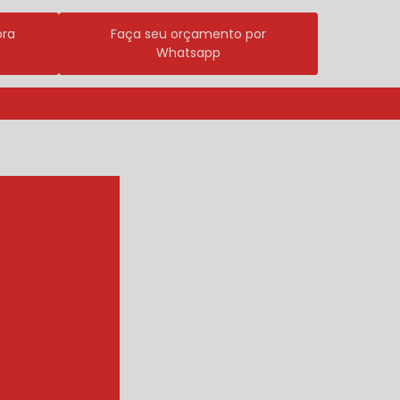
ora
Faça seu orçamento por
Whatsapp
3296-7700
(11) 98409-5498
contato@incalfer.com.br
r agua quente
e
r de tambor
ueador