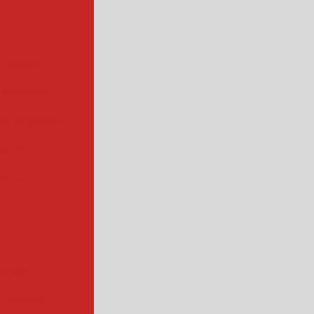
e doces
 salgados
de salgados
doces
oces
 a gás
industrial