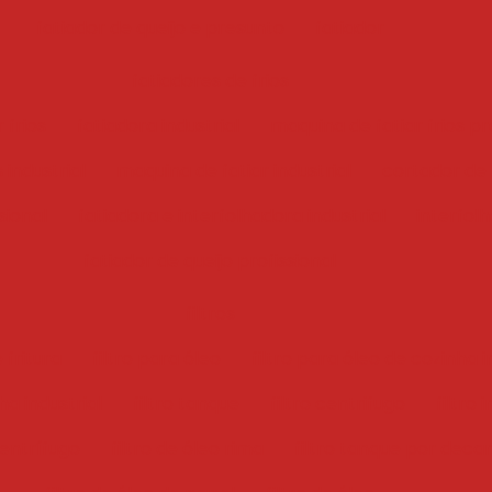
fatiador de queijo e presunto
fatiador
fatiadores de frios
 frios
fatiadora industrial
maquina de fatiar frios pr
 industrial
maquina de fatiar industrial
cortador de f
sional
fatiadora e interfolhadora industrial
interfol
fatiador de queijo profissional
filtros
 fritura
filtro para óleo
filtro para óleo de cozinha i
ha industrial
filtro tanque
filtro centrifugo
filtro 
centrífugo
filtro de óleo rima
filtro tanque por deca