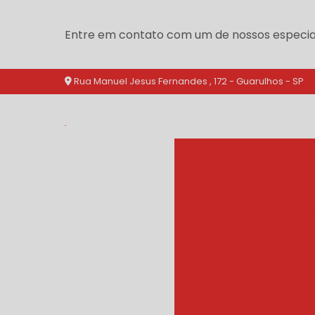
Entre em contato com um de nossos especial
Rua Manuel Jesus Fernandes , 172 - Guarulhos - SP
branqueador agua qu
branquea
branqueador cozinh
branqueador d