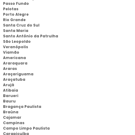
Passo Fundo
Pelotas
Porto Alegre
Rio Grande
Santa Cruz do Sul
Santa Maria
Santo Antônio da Patrulha
São Leopoldo
Veranópolis
Viamão
Americana
Araraquara
Araras
Araçariguama
Araçatuba
Arujá
Atibaia
Barueri
Bauru
Bragança Paulista
Braúna
Cajamar
Campinas
Campo Limpo Paulista
Carapicuíba