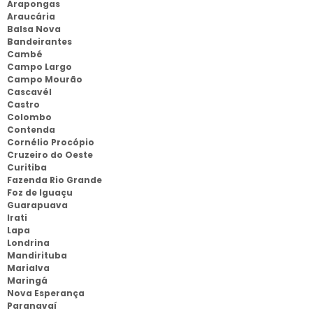
Arapongas
Araucária
Balsa Nova
Bandeirantes
Cambé
Campo Largo
Campo Mourão
Cascavél
Castro
Colombo
Contenda
Cornélio Procópio
Cruzeiro do Oeste
Curitiba
Fazenda Rio Grande
Foz de Iguaçu
Guarapuava
Irati
Lapa
Londrina
Mandirituba
Marialva
Maringá
Nova Esperança
Paranavaí