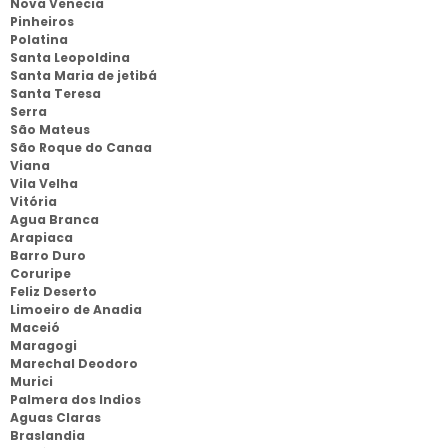
Nova Venecia
Pinheiros
Polatina
Santa Leopoldina
Santa Maria de jetibá
Santa Teresa
Serra
São Mateus
São Roque do Canaa
Viana
Vila Velha
Vitória
Agua Branca
Arapiaca
Barro Duro
Coruripe
Feliz Deserto
Limoeiro de Anadia
Maceió
Maragogi
Marechal Deodoro
Murici
Palmera dos Indios
Aguas Claras
Braslandia