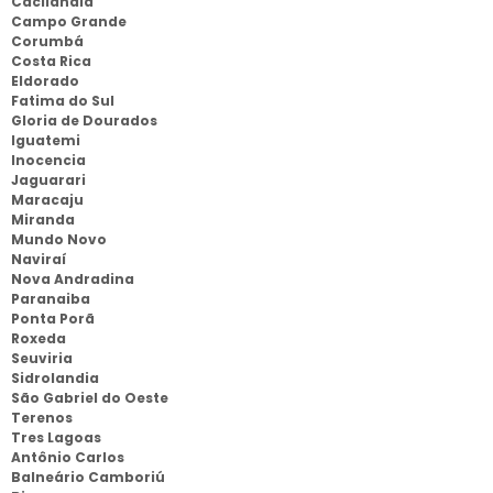
Cacilandia
Campo Grande
Corumbá
Costa Rica
Eldorado
Fatima do Sul
Gloria de Dourados
Iguatemi
Inocencia
Jaguarari
Maracaju
Miranda
Mundo Novo
Naviraí
Nova Andradina
Paranaiba
Ponta Porã
Roxeda
Seuviria
Sidrolandia
São Gabriel do Oeste
Terenos
Tres Lagoas
Antônio Carlos
Balneário Camboriú