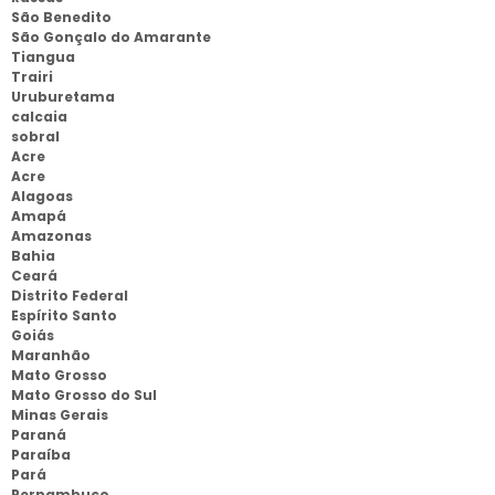
São Benedito
São Gonçalo do Amarante
Tiangua
Trairi
Uruburetama
calcaia
sobral
Acre
Acre
Alagoas
Amapá
Amazonas
Bahia
Ceará
Distrito Federal
Espírito Santo
Goiás
Maranhão
Mato Grosso
Mato Grosso do Sul
Minas Gerais
Paraná
Paraíba
Pará
Pernambuco