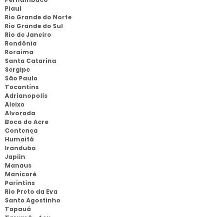
Piauí
Rio Grande do Norte
Rio Grande do Sul
Rio de Janeiro
Rondônia
Roraima
Santa Catarina
Sergipe
São Paulo
Tocantins
Adrianopolis
Aleixo
Alvorada
Boca do Acre
Contença
Humaitá
Iranduba
Japiin
Manaus
Manicoré
Parintins
Rio Preto da Eva
Santo Agostinho
Tapauá