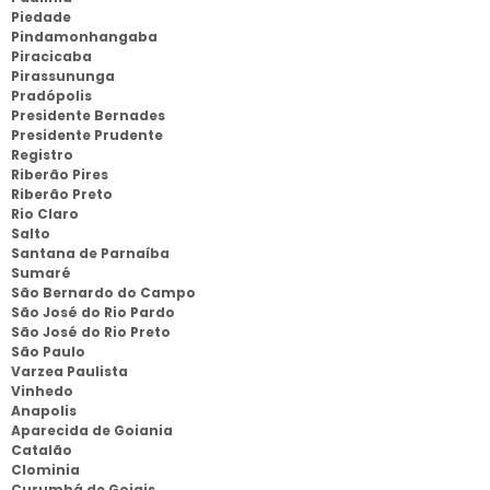
Piedade
Pindamonhangaba
Piracicaba
Pirassununga
Pradópolis
Presidente Bernades
Presidente Prudente
Registro
Riberão Pires
Riberão Preto
Rio Claro
Salto
Santana de Parnaíba
Sumaré
São Bernardo do Campo
São José do Rio Pardo
São José do Rio Preto
São Paulo
Varzea Paulista
Vinhedo
Anapolis
Aparecida de Goiania
Catalão
Clominia
Curumbá de Goiais