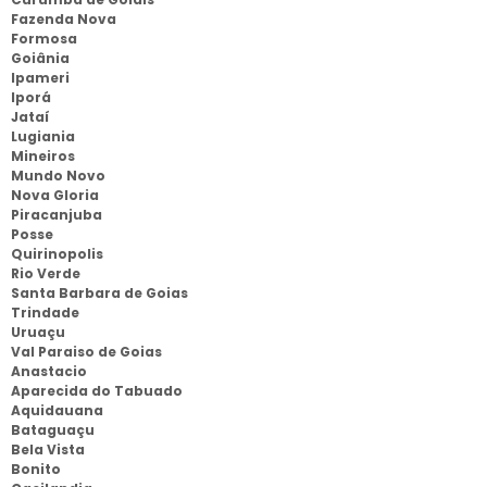
Fazenda Nova
Formosa
Goiânia
Ipameri
Iporá
Jataí
Lugiania
Mineiros
Mundo Novo
Nova Gloria
Piracanjuba
Posse
Quirinopolis
Rio Verde
Santa Barbara de Goias
Trindade
Uruaçu
Val Paraiso de Goias
Anastacio
Aparecida do Tabuado
Aquidauana
Bataguaçu
Bela Vista
Bonito