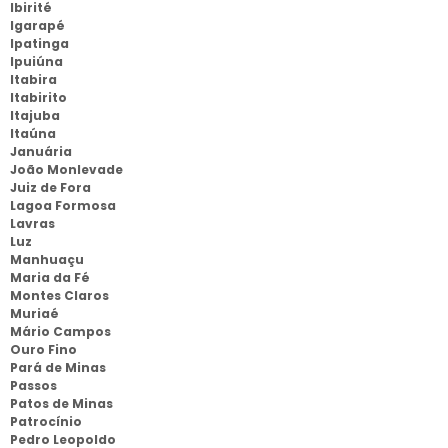
Ibirité
Igarapé
Ipatinga
Ipuiúna
Itabira
Itabirito
Itajuba
Itaúna
Januária
João Monlevade
Juiz de Fora
Lagoa Formosa
Lavras
Luz
Manhuaçu
Maria da Fé
Montes Claros
Muriaé
Mário Campos
Ouro Fino
Pará de Minas
Passos
Patos de Minas
Patrocínio
Pedro Leopoldo