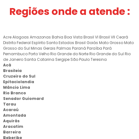
Regiões onde a atende :
Acre
Alagoas
Amazonas
Bahia
Boa Vista
Brasil VI
Brasil VII
Ceará
Distrito Federal
Espírito Santo
Estados Brasil
Goiás
Mato Grosso
Mato
Grosso do Sul
Minas Gerais
Palmas
Paraná
Paraíba
Pará
Pernambuco
Porto Velho
Rio Grande do Norte
Rio Grande do Sul
Rio
de Janeiro
Santa Catarina
Sergipe
São Paulo
Teresina
Acá
Brasileia
Cruzeiro do Sul
Epitaciolandia
Mâncio Lima
Rio Branco
Senador Guiomard
Tarau
Acaraú
Amontada
Aquirás
Aracatim
Barreira
Beberibe