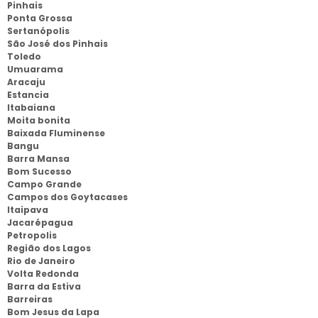
Pinhais
Ponta Grossa
Sertanópolis
São José dos Pinhais
Toledo
Umuarama
Aracaju
Estancia
Itabaiana
Moita bonita
Baixada Fluminense
Bangu
Barra Mansa
Bom Sucesso
Campo Grande
Campos dos Goytacases
Itaipava
Jacarépagua
Petropolis
Região dos Lagos
Rio de Janeiro
Volta Redonda
Barra da Estiva
Barreiras
Bom Jesus da Lapa