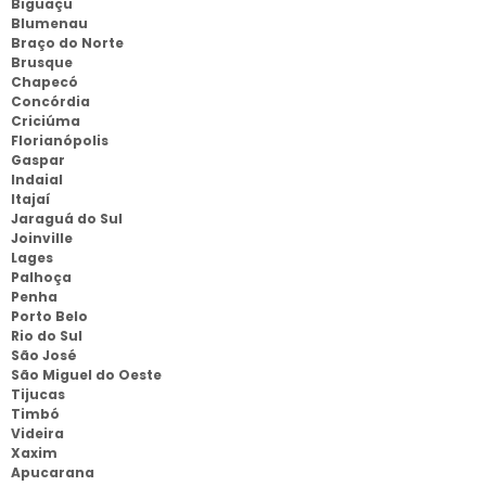
Biguaçu
Blumenau
Braço do Norte
Brusque
Chapecó
Concórdia
Criciúma
Florianópolis
Gaspar
Indaial
Itajaí
Jaraguá do Sul
Joinville
Lages
Palhoça
Penha
Porto Belo
Rio do Sul
São José
São Miguel do Oeste
Tijucas
Timbó
Videira
Xaxim
Apucarana