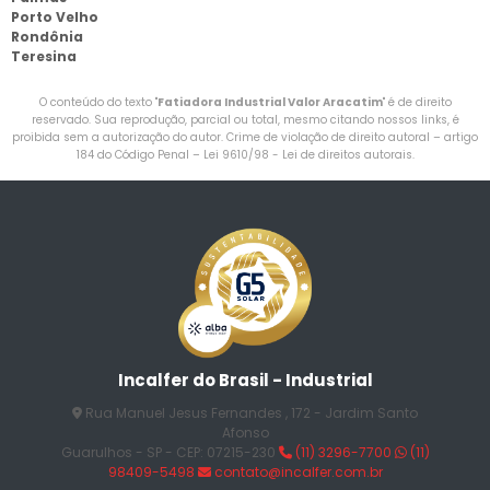
Porto Velho
Rondônia
Teresina
O conteúdo do texto "
Fatiadora Industrial Valor Aracatim
" é de direito
reservado. Sua reprodução, parcial ou total, mesmo citando nossos links, é
proibida sem a autorização do autor. Crime de violação de direito autoral – artigo
184 do Código Penal –
Lei 9610/98 - Lei de direitos autorais
.
Incalfer do Brasil - Industrial
Rua Manuel Jesus Fernandes , 172 - Jardim Santo
Afonso
Guarulhos - SP - CEP: 07215-230
(11) 3296-7700
(11)
98409-5498
contato@incalfer.com.br