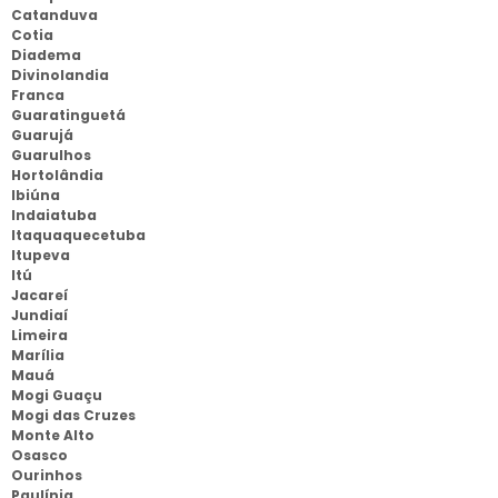
Catanduva
Cotia
Diadema
Divinolandia
Franca
Guaratinguetá
Guarujá
Guarulhos
Hortolândia
Ibiúna
Indaiatuba
Itaquaquecetuba
Itupeva
Itú
Jacareí
Jundiaí
Limeira
Marília
Mauá
Mogi Guaçu
Mogi das Cruzes
Monte Alto
Osasco
Ourinhos
Paulínia