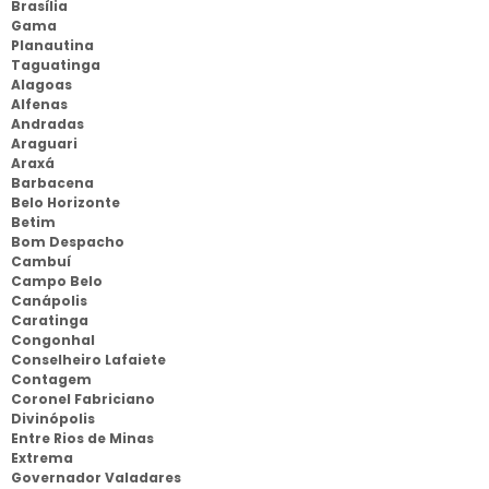
Brasília
Gama
Planautina
Taguatinga
Alagoas
Alfenas
Andradas
Araguari
Araxá
Barbacena
Belo Horizonte
Betim
Bom Despacho
Cambuí
Campo Belo
Canápolis
Caratinga
Congonhal
Conselheiro Lafaiete
Contagem
Coronel Fabriciano
Divinópolis
Entre Rios de Minas
Extrema
Governador Valadares