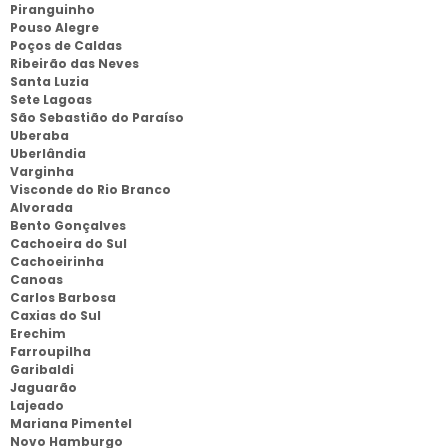
Piranguinho
Pouso Alegre
Poços de Caldas
Ribeirão das Neves
Santa Luzia
Sete Lagoas
São Sebastião do Paraíso
Uberaba
Uberlândia
Varginha
Visconde do Rio Branco
Alvorada
Bento Gonçalves
Cachoeira do Sul
Cachoeirinha
Canoas
Carlos Barbosa
Caxias do Sul
Erechim
Farroupilha
Garibaldi
Jaguarão
Lajeado
Mariana Pimentel
Novo Hamburgo