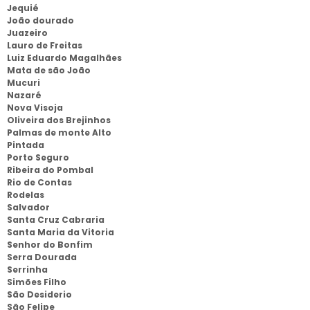
Jequié
João dourado
Juazeiro
Lauro de Freitas
Luiz Eduardo Magalhães
Mata de são João
Mucuri
Nazaré
Nova Visoja
Oliveira dos Brejinhos
Palmas de monte Alto
Pintada
Porto Seguro
Ribeira do Pombal
Rio de Contas
Rodelas
Salvador
Santa Cruz Cabraria
Santa Maria da Vitoria
Senhor do Bonfim
Serra Dourada
Serrinha
Simões Filho
São Desiderio
São Felipe