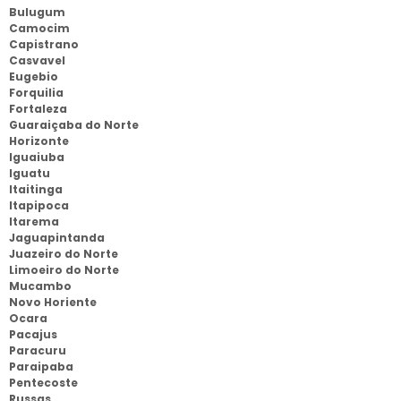
Bulugum
Camocim
Capistrano
Casvavel
Eugebio
Forquilia
Fortaleza
Guaraiçaba do Norte
Horizonte
Iguaiuba
Iguatu
Itaitinga
Itapipoca
Itarema
Jaguapintanda
Juazeiro do Norte
Limoeiro do Norte
Mucambo
Novo Horiente
Ocara
Pacajus
Paracuru
Paraipaba
Pentecoste
Russas