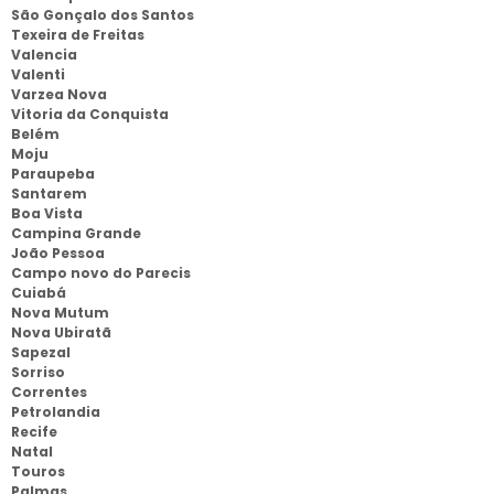
São Gonçalo dos Santos
Texeira de Freitas
Valencia
Valenti
Varzea Nova
Vitoria da Conquista
Belém
Moju
Paraupeba
Santarem
Boa Vista
Campina Grande
João Pessoa
Campo novo do Parecis
Cuiabá
Nova Mutum
Nova Ubiratã
Sapezal
Sorriso
Correntes
Petrolandia
Recife
Natal
Touros
Palmas