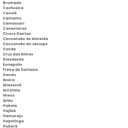
Brumado
Cachoeira
Caculé
Camamu
Camassari
Canavieiras
Cicero Dantas
Concensão de Almeida
Concensão do Jacuipe
Conde
Cruz das Almas
Diasdavila
Eunapolis
Freira de Santana
Gandu
Ibaira
Ibiassocê
Ibirataia
Ilheus
Ipiau
Itabela
Itajibá
Itamaraju
Itapetinga
Ituberá