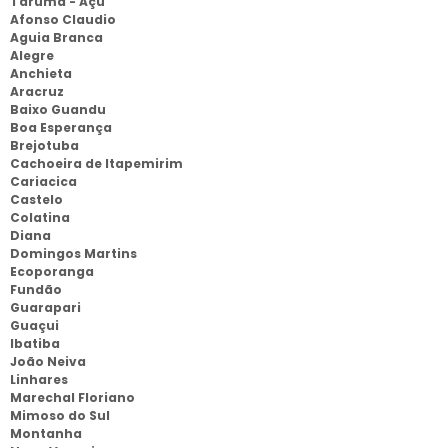
Tarumã - Açu
Afonso Claudio
Aguia Branca
Alegre
Anchieta
Aracruz
Baixo Guandu
Boa Esperança
Brejotuba
Cachoeira de Itapemirim
Cariacica
Castelo
Colatina
Diana
Domingos Martins
Ecoporanga
Fundão
Guarapari
Guaçui
Ibatiba
João Neiva
Linhares
Marechal Floriano
Mimoso do Sul
Montanha