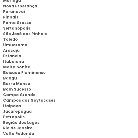
Maringá
Nova Esperança
Paranavaí
Pinhais
Ponta Grossa
Sertanópolis
São José dos Pinhais
Toledo
Umuarama
Aracaju
Estancia
Itabaiana
Moita bonita
Baixada Fluminense
Bangu
Barra Mansa
Bom Sucesso
Campo Grande
Campos dos Goytacases
Itaipava
Jacarépagua
Petropolis
Região dos Lagos
Rio de Janeiro
Volta Redonda