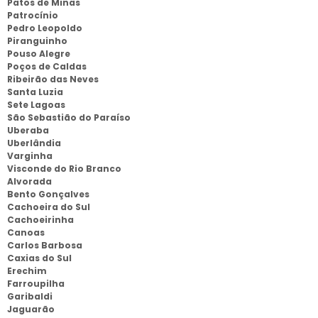
Patos de Minas
Patrocínio
Pedro Leopoldo
Piranguinho
Pouso Alegre
Poços de Caldas
Ribeirão das Neves
Santa Luzia
Sete Lagoas
São Sebastião do Paraíso
Uberaba
Uberlândia
Varginha
Visconde do Rio Branco
Alvorada
Bento Gonçalves
Cachoeira do Sul
Cachoeirinha
Canoas
Carlos Barbosa
Caxias do Sul
Erechim
Farroupilha
Garibaldi
Jaguarão