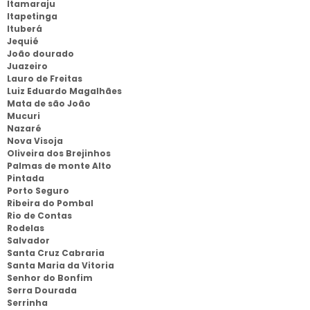
Itamaraju
Itapetinga
Ituberá
Jequié
João dourado
Juazeiro
Lauro de Freitas
Luiz Eduardo Magalhães
Mata de são João
Mucuri
Nazaré
Nova Visoja
Oliveira dos Brejinhos
Palmas de monte Alto
Pintada
Porto Seguro
Ribeira do Pombal
Rio de Contas
Rodelas
Salvador
Santa Cruz Cabraria
Santa Maria da Vitoria
Senhor do Bonfim
Serra Dourada
Serrinha