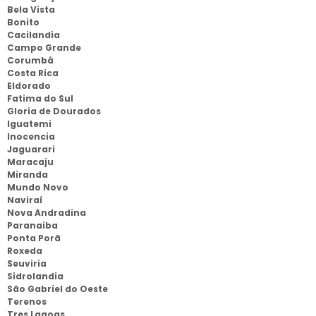
Bela Vista
Bonito
Cacilandia
Campo Grande
Corumbá
Costa Rica
Eldorado
Fatima do Sul
Gloria de Dourados
Iguatemi
Inocencia
Jaguarari
Maracaju
Miranda
Mundo Novo
Naviraí
Nova Andradina
Paranaiba
Ponta Porã
Roxeda
Seuviria
Sidrolandia
São Gabriel do Oeste
Terenos
Tres Lagoas