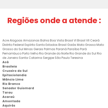
Regiões onde a atende :
Acre
Alagoas
Amazonas
Bahia
Boa Vista
Brasil VI
Brasil VII
Ceará
Distrito Federal
Espírito Santo
Estados Brasil
Goiás
Mato Grosso
Mato
Grosso do Sul
Minas Gerais
Palmas
Paraná
Paraíba
Pará
Pernambuco
Porto Velho
Rio Grande do Norte
Rio Grande do Sul
Rio
de Janeiro
Santa Catarina
Sergipe
São Paulo
Teresina
Acá
Brasileia
Cruzeiro do Sul
Epitaciolandia
Mâncio Lima
Rio Branco
Senador Guiomard
Tarau
Acaraú
Amontada
Aquirás