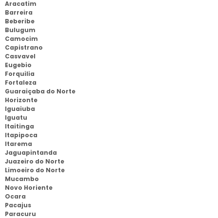
Aracatim
Barreira
Beberibe
Bulugum
Camocim
Capistrano
Casvavel
Eugebio
Forquilia
Fortaleza
Guaraiçaba do Norte
Horizonte
Iguaiuba
Iguatu
Itaitinga
Itapipoca
Itarema
Jaguapintanda
Juazeiro do Norte
Limoeiro do Norte
Mucambo
Novo Horiente
Ocara
Pacajus
Paracuru