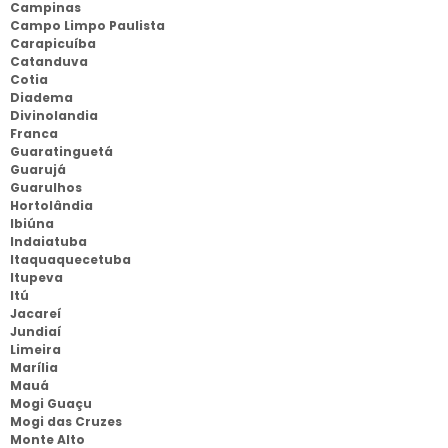
Campinas
Campo Limpo Paulista
Carapicuíba
Catanduva
Cotia
Diadema
Divinolandia
Franca
Guaratinguetá
Guarujá
Guarulhos
Hortolândia
Ibiúna
Indaiatuba
Itaquaquecetuba
Itupeva
Itú
Jacareí
Jundiaí
Limeira
Marília
Mauá
Mogi Guaçu
Mogi das Cruzes
Monte Alto