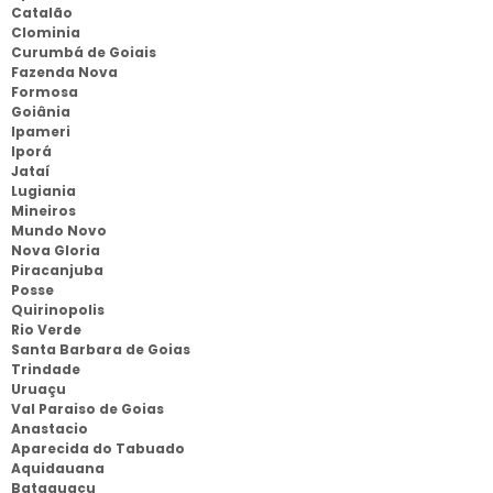
Catalão
Clominia
Curumbá de Goiais
Fazenda Nova
Formosa
Goiânia
Ipameri
Iporá
Jataí
Lugiania
Mineiros
Mundo Novo
Nova Gloria
Piracanjuba
Posse
Quirinopolis
Rio Verde
Santa Barbara de Goias
Trindade
Uruaçu
Val Paraiso de Goias
Anastacio
Aparecida do Tabuado
Aquidauana
Bataguaçu