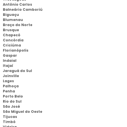
Antônio Carlos
Balneário Camboriú
Biguaçu
Blumenau
Braço do Norte
Brusque
Chapecó
Concórdia
Criciúma
Florianópolis
Gaspar
Indaial
Itajaí
Jaraguá do Sul
Joinville
Lages
Palhoça
Penha
Porto Belo
Rio do Sul
São José
São Miguel do Oeste
Tijucas
Timbó
Videira