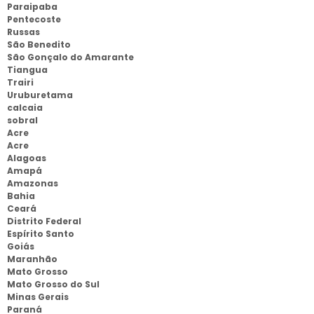
Paraipaba
Pentecoste
Russas
São Benedito
São Gonçalo do Amarante
Tiangua
Trairi
Uruburetama
calcaia
sobral
Acre
Acre
Alagoas
Amapá
Amazonas
Bahia
Ceará
Distrito Federal
Espírito Santo
Goiás
Maranhão
Mato Grosso
Mato Grosso do Sul
Minas Gerais
Paraná