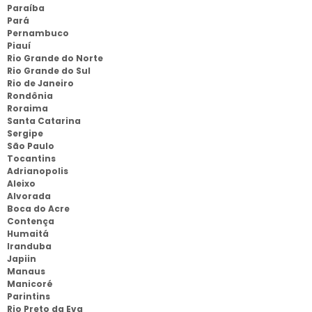
Paraíba
Pará
Pernambuco
Piauí
Rio Grande do Norte
Rio Grande do Sul
Rio de Janeiro
Rondônia
Roraima
Santa Catarina
Sergipe
São Paulo
Tocantins
Adrianopolis
Aleixo
Alvorada
Boca do Acre
Contença
Humaitá
Iranduba
Japiin
Manaus
Manicoré
Parintins
Rio Preto da Eva