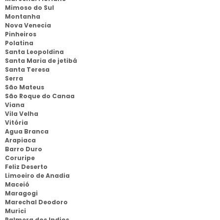
Mimoso do Sul
Montanha
Nova Venecia
Pinheiros
Polatina
Santa Leopoldina
Santa Maria de jetibá
Santa Teresa
Serra
São Mateus
São Roque do Canaa
Viana
Vila Velha
Vitória
Agua Branca
Arapiaca
Barro Duro
Coruripe
Feliz Deserto
Limoeiro de Anadia
Maceió
Maragogi
Marechal Deodoro
Murici
Palmera dos Indios