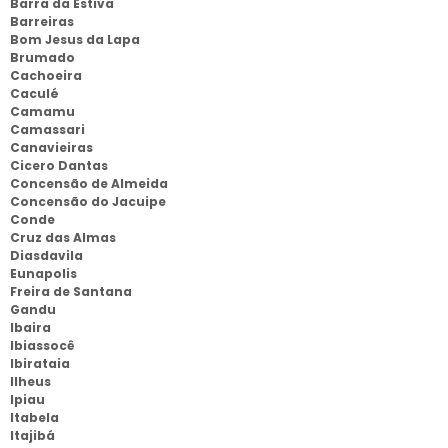
Barra da Estiva
Barreiras
Bom Jesus da Lapa
Brumado
Cachoeira
Caculé
Camamu
Camassari
Canavieiras
Cicero Dantas
Concensão de Almeida
Concensão do Jacuipe
Conde
Cruz das Almas
Diasdavila
Eunapolis
Freira de Santana
Gandu
Ibaira
Ibiassocê
Ibirataia
Ilheus
Ipiau
Itabela
Itajibá