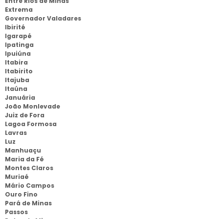
Entre Rios de Minas
Extrema
Governador Valadares
Ibirité
Igarapé
Ipatinga
Ipuiúna
Itabira
Itabirito
Itajuba
Itaúna
Januária
João Monlevade
Juiz de Fora
Lagoa Formosa
Lavras
Luz
Manhuaçu
Maria da Fé
Montes Claros
Muriaé
Mário Campos
Ouro Fino
Pará de Minas
Passos