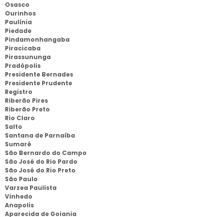
Osasco
Ourinhos
Paulínia
Piedade
Pindamonhangaba
Piracicaba
Pirassununga
Pradópolis
Presidente Bernades
Presidente Prudente
Registro
Riberão Pires
Riberão Preto
Rio Claro
Salto
Santana de Parnaíba
Sumaré
São Bernardo do Campo
São José do Rio Pardo
São José do Rio Preto
São Paulo
Varzea Paulista
Vinhedo
Anapolis
Aparecida de Goiania