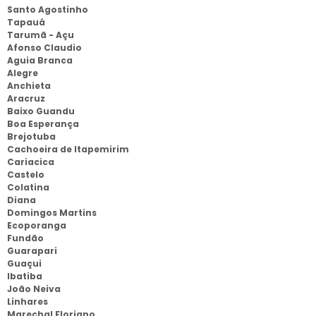
Santo Agostinho
Tapauá
Tarumã - Açu
Afonso Claudio
Aguia Branca
Alegre
Anchieta
Aracruz
Baixo Guandu
Boa Esperança
Brejotuba
Cachoeira de Itapemirim
Cariacica
Castelo
Colatina
Diana
Domingos Martins
Ecoporanga
Fundão
Guarapari
Guaçui
Ibatiba
João Neiva
Linhares
Marechal Floriano