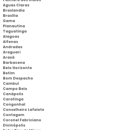
Aguas Claras
Braslandia
Brasília
Gama
Planautina
Taguatinga
Alagoas
Alfenas
Andradas
Araguari
Araxá
Barbacena
Belo Horizonte
Betim
Bom Despacho
Cambuí
Campo Belo
Canápolis
Caratinga
Congonhal
Conselheiro Lafaiete
Contagem
Coronel Fabriciano
Divinópolis