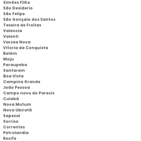
Simões Filho
São Desiderio
São Felipe
São Gonçalo dos Santos
Texeira de Freitas
Valencia
Valenti
Varzea Nova
Vitoria da Conquista
Belém
Moju
Paraupeba
Santarem
Boa Vista
Campina Grande
João Pessoa
Campo novo do Parecis
Cuiabá
Nova Mutum
Nova Ubiratã
Sapezal
Sorriso
Correntes
Petrolandia
Recife