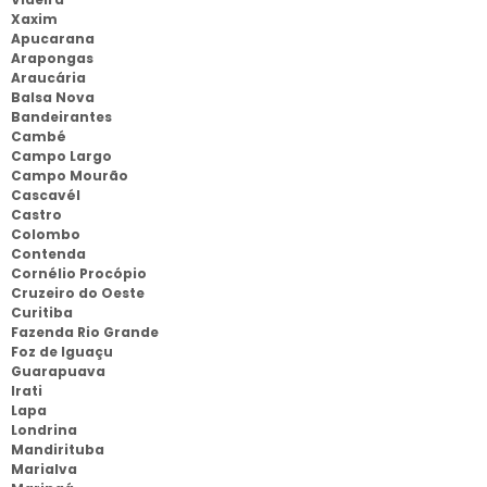
Xaxim
Apucarana
Arapongas
Araucária
Balsa Nova
Bandeirantes
Cambé
Campo Largo
Campo Mourão
Cascavél
Castro
Colombo
Contenda
Cornélio Procópio
Cruzeiro do Oeste
Curitiba
Fazenda Rio Grande
Foz de Iguaçu
Guarapuava
Irati
Lapa
Londrina
Mandirituba
Marialva