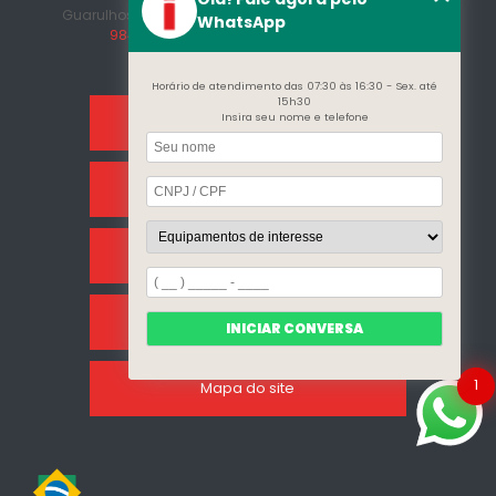
Guarulhos - SP - CEP: 07215-230
(11) 3296-7700
(11)
WhatsApp
98409-5498
contato@incalfer.com.br
Horário de atendimento das 07:30 às 16:30 - Sex. até
15h30
Insira seu nome e telefone
Home
Sobre Nós
Categorias
Clientes
INICIAR CONVERSA
1
Mapa do site