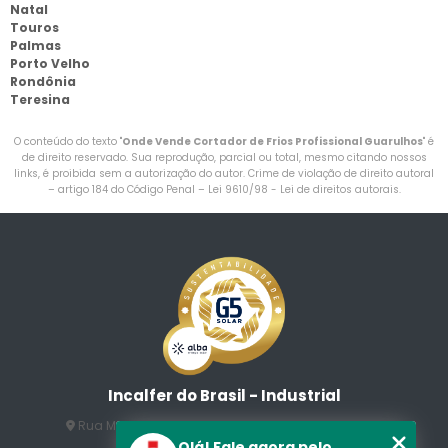
Natal
Touros
Palmas
Porto Velho
Rondônia
Teresina
O conteúdo do texto "
Onde Vende Cortador de Frios Profissional Guarulhos
" é
de direito reservado. Sua reprodução, parcial ou total, mesmo citando nossos
links, é proibida sem a autorização do autor. Crime de violação de direito autoral
– artigo 184 do Código Penal –
Lei 9610/98 - Lei de direitos autorais
.
Incalfer do Brasil - Industrial
Rua Manuel Jesus Fernandes , 172 - Jardim Santo
Afonso
Olá! Fale agora pelo