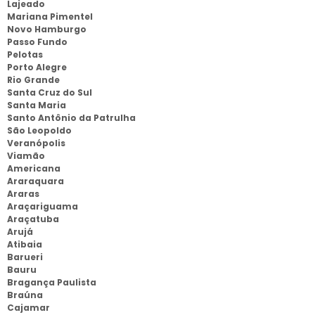
Lajeado
Mariana Pimentel
Novo Hamburgo
Passo Fundo
Pelotas
Porto Alegre
Rio Grande
Santa Cruz do Sul
Santa Maria
Santo Antônio da Patrulha
São Leopoldo
Veranópolis
Viamão
Americana
Araraquara
Araras
Araçariguama
Araçatuba
Arujá
Atibaia
Barueri
Bauru
Bragança Paulista
Braúna
Cajamar