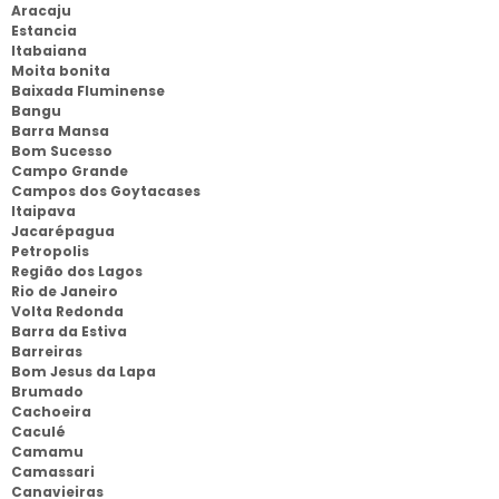
Aracaju
Estancia
Itabaiana
Moita bonita
Baixada Fluminense
Bangu
Barra Mansa
Bom Sucesso
Campo Grande
Campos dos Goytacases
Itaipava
Jacarépagua
Petropolis
Região dos Lagos
Rio de Janeiro
Volta Redonda
Barra da Estiva
Barreiras
Bom Jesus da Lapa
Brumado
Cachoeira
Caculé
Camamu
Camassari
Canavieiras