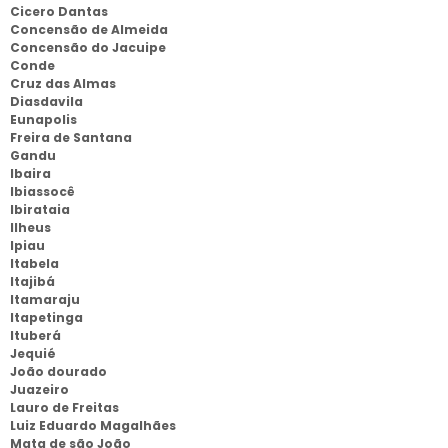
Cicero Dantas
Concensão de Almeida
Concensão do Jacuipe
Conde
Cruz das Almas
Diasdavila
Eunapolis
Freira de Santana
Gandu
Ibaira
Ibiassocê
Ibirataia
Ilheus
Ipiau
Itabela
Itajibá
Itamaraju
Itapetinga
Ituberá
Jequié
João dourado
Juazeiro
Lauro de Freitas
Luiz Eduardo Magalhães
Mata de são João