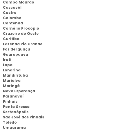
Campo Mourão
Cascavél
Castro
Colombo
Contenda
Cornélio Procópio
Cruzeiro do Oeste
Curitiba
Fazenda Rio Grande
Foz de Iguaçu
Guarapuava
Irati
Lapa
Londrina
Mandirituba
Marialva
Maringá
Nova Esperança
Paranavaí
Pinhais
Ponta Grossa
Sertanópolis
São José dos Pinhais
Toledo
Umuarama