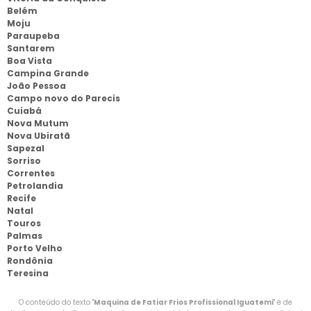
Belém
Moju
Paraupeba
Santarem
Boa Vista
Campina Grande
João Pessoa
Campo novo do Parecis
Cuiabá
Nova Mutum
Nova Ubiratã
Sapezal
Sorriso
Correntes
Petrolandia
Recife
Natal
Touros
Palmas
Porto Velho
Rondônia
Teresina
O conteúdo do texto "
Maquina de Fatiar Frios Profissional Iguatemi
" é de