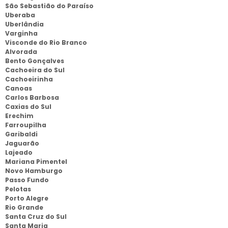
São Sebastião do Paraíso
Uberaba
Uberlândia
Varginha
Visconde do Rio Branco
Alvorada
Bento Gonçalves
Cachoeira do Sul
Cachoeirinha
Canoas
Carlos Barbosa
Caxias do Sul
Erechim
Farroupilha
Garibaldi
Jaguarão
Lajeado
Mariana Pimentel
Novo Hamburgo
Passo Fundo
Pelotas
Porto Alegre
Rio Grande
Santa Cruz do Sul
Santa Maria