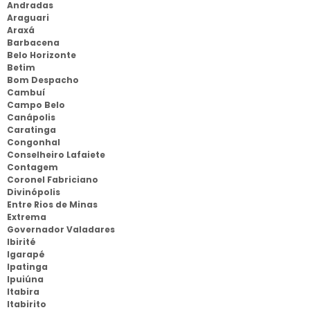
Andradas
Araguari
Araxá
Barbacena
Belo Horizonte
Betim
Bom Despacho
Cambuí
Campo Belo
Canápolis
Caratinga
Congonhal
Conselheiro Lafaiete
Contagem
Coronel Fabriciano
Divinópolis
Entre Rios de Minas
Extrema
Governador Valadares
Ibirité
Igarapé
Ipatinga
Ipuiúna
Itabira
Itabirito