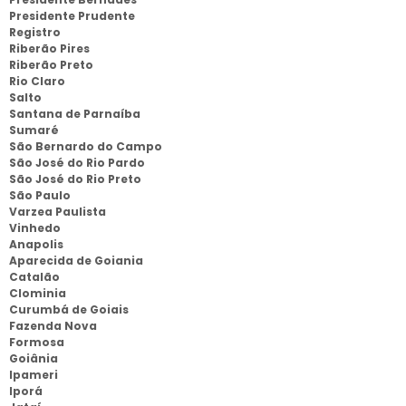
Presidente Prudente
Registro
Riberão Pires
Riberão Preto
Rio Claro
Salto
Santana de Parnaíba
Sumaré
São Bernardo do Campo
São José do Rio Pardo
São José do Rio Preto
São Paulo
Varzea Paulista
Vinhedo
Anapolis
Aparecida de Goiania
Catalão
Clominia
Curumbá de Goiais
Fazenda Nova
Formosa
Goiânia
Ipameri
Iporá