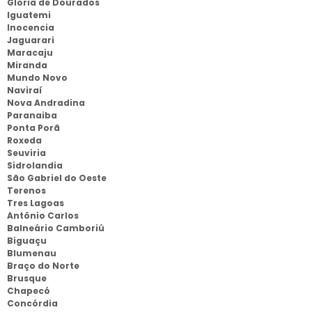
Gloria de Dourados
Iguatemi
Inocencia
Jaguarari
Maracaju
Miranda
Mundo Novo
Naviraí
Nova Andradina
Paranaiba
Ponta Porã
Roxeda
Seuviria
Sidrolandia
São Gabriel do Oeste
Terenos
Tres Lagoas
Antônio Carlos
Balneário Camboriú
Biguaçu
Blumenau
Braço do Norte
Brusque
Chapecó
Concórdia