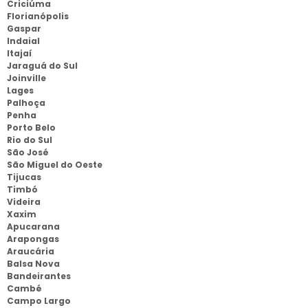
Criciúma
Florianópolis
Gaspar
Indaial
Itajaí
Jaraguá do Sul
Joinville
Lages
Palhoça
Penha
Porto Belo
Rio do Sul
São José
São Miguel do Oeste
Tijucas
Timbó
Videira
Xaxim
Apucarana
Arapongas
Araucária
Balsa Nova
Bandeirantes
Cambé
Campo Largo