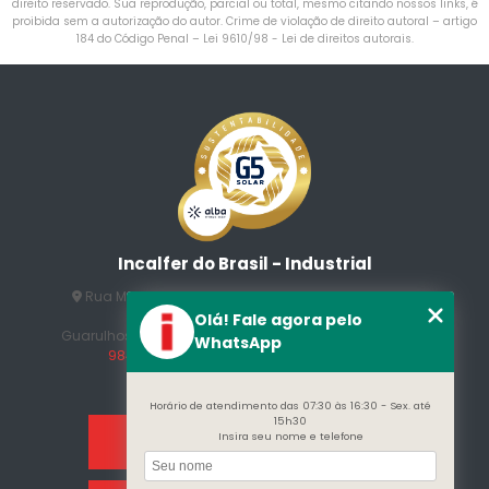
direito reservado. Sua reprodução, parcial ou total, mesmo citando nossos links, é
proibida sem a autorização do autor. Crime de violação de direito autoral – artigo
184 do Código Penal –
Lei 9610/98 - Lei de direitos autorais
.
Incalfer do Brasil - Industrial
Rua Manuel Jesus Fernandes , 172 - Jardim Santo
Afonso
Olá! Fale agora pelo
Guarulhos - SP - CEP: 07215-230
(11) 3296-7700
(11)
WhatsApp
98409-5498
contato@incalfer.com.br
Horário de atendimento das 07:30 às 16:30 - Sex. até
15h30
Insira seu nome e telefone
Home