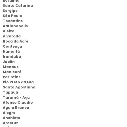
Roraima
Santa Catarina
Sergipe
São Paulo
Tocantins
Adrianopolis
Aleixo
Alvorada
Boca do Acre
Contença
Humaitá
Iranduba
Japiin
Manaus
Manicoré
Parintins
Rio Preto da Eva
Santo Agostinho
Tapauá
Tarumã - Açu
Afonso Claudio
Aguia Branca
Alegre
Anchieta
Aracruz