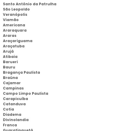
Santo Antônio da Patrulha
São Leopoldo
Veranópolis
Viamão
Americana
Araraquara
Araras
Araçariguama
Araçatuba
Arujá
Atibaia
Barueri
Bauru
Bragança Paulista
Braúna
Cajamar
Campinas
Campo Limpo Paulista
Carapicuíba
Catanduva
Cotia
Diadema
Divinolandia
Franca
Guaratinguetá