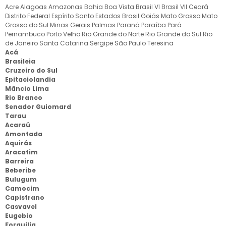
Acre
Alagoas
Amazonas
Bahia
Boa Vista
Brasil VI
Brasil VII
Ceará
Distrito Federal
Espírito Santo
Estados Brasil
Goiás
Mato Grosso
Mato
Grosso do Sul
Minas Gerais
Palmas
Paraná
Paraíba
Pará
Pernambuco
Porto Velho
Rio Grande do Norte
Rio Grande do Sul
Rio
de Janeiro
Santa Catarina
Sergipe
São Paulo
Teresina
Acá
Brasileia
Cruzeiro do Sul
Epitaciolandia
Mâncio Lima
Rio Branco
Senador Guiomard
Tarau
Acaraú
Amontada
Aquirás
Aracatim
Barreira
Beberibe
Bulugum
Camocim
Capistrano
Casvavel
Eugebio
Forquilia