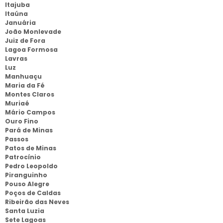
Itajuba
Itaúna
Januária
João Monlevade
Juiz de Fora
Lagoa Formosa
Lavras
Luz
Manhuaçu
Maria da Fé
Montes Claros
Muriaé
Mário Campos
Ouro Fino
Pará de Minas
Passos
Patos de Minas
Patrocínio
Pedro Leopoldo
Piranguinho
Pouso Alegre
Poços de Caldas
Ribeirão das Neves
Santa Luzia
Sete Lagoas