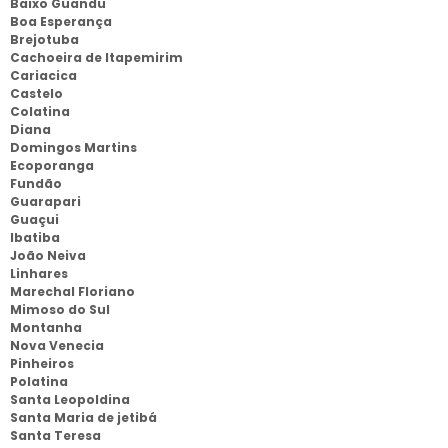
Baixo Guandu
Boa Esperança
Brejotuba
Cachoeira de Itapemirim
Cariacica
Castelo
Colatina
Diana
Domingos Martins
Ecoporanga
Fundão
Guarapari
Guaçui
Ibatiba
João Neiva
Linhares
Marechal Floriano
Mimoso do Sul
Montanha
Nova Venecia
Pinheiros
Polatina
Santa Leopoldina
Santa Maria de jetibá
Santa Teresa