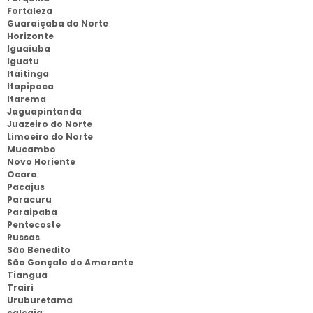
Fortaleza
Guaraiçaba do Norte
Horizonte
Iguaiuba
Iguatu
Itaitinga
Itapipoca
Itarema
Jaguapintanda
Juazeiro do Norte
Limoeiro do Norte
Mucambo
Novo Horiente
Ocara
Pacajus
Paracuru
Paraipaba
Pentecoste
Russas
São Benedito
São Gonçalo do Amarante
Tiangua
Trairi
Uruburetama
calcaia