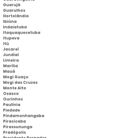
Guarujá
Guarulhos
Hortolândia
Ibiúna
Indaiatuba
Itaquaquecetuba
Itupeva
Itú
Jacareí
Jundiaí
Limeira
Marília
Mauá
Mogi Guaçu
Mogi das Cruzes
Monte Alto
Osasco
Ourinhos
Paulínia
Piedade
Pindamonhangaba
Piracicaba
Pirassununga
Pradópolis
Presidente Bernades