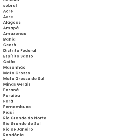
sobral
Acre
Acre
Alagoas
Amapá
Amazonas
Bahia
Ceará
Distrito Federal
Espírito Santo
Goiás
Maranhão
Mato Grosso
Mato Grosso do Sul
Minas Gerais
Paraná
Paraíba
Pará
Pernambuco
Piauí
Rio Grande do Norte
Rio Grande do Sul
Rio de Janeiro
Rondônia