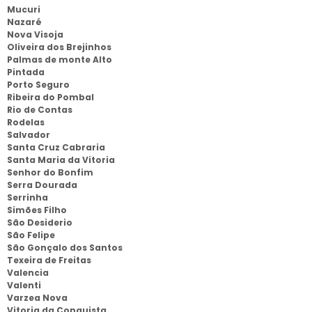
Mucuri
Nazaré
Nova Visoja
Oliveira dos Brejinhos
Palmas de monte Alto
Pintada
Porto Seguro
Ribeira do Pombal
Rio de Contas
Rodelas
Salvador
Santa Cruz Cabraria
Santa Maria da Vitoria
Senhor do Bonfim
Serra Dourada
Serrinha
Simões Filho
São Desiderio
São Felipe
São Gonçalo dos Santos
Texeira de Freitas
Valencia
Valenti
Varzea Nova
Vitoria da Conquista