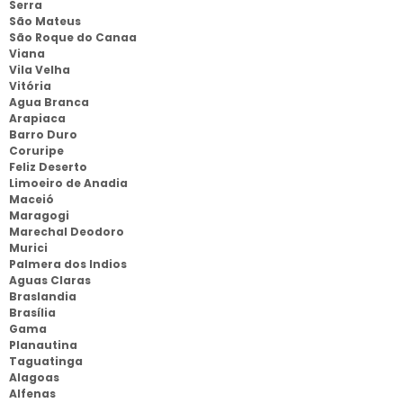
Serra
São Mateus
São Roque do Canaa
Viana
Vila Velha
Vitória
Agua Branca
Arapiaca
Barro Duro
Coruripe
Feliz Deserto
Limoeiro de Anadia
Maceió
Maragogi
Marechal Deodoro
Murici
Palmera dos Indios
Aguas Claras
Braslandia
Brasília
Gama
Planautina
Taguatinga
Alagoas
Alfenas