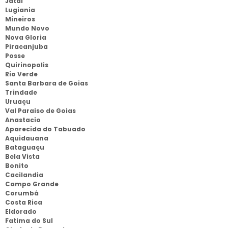
Jataí
Lugiania
Mineiros
Mundo Novo
Nova Gloria
Piracanjuba
Posse
Quirinopolis
Rio Verde
Santa Barbara de Goias
Trindade
Uruaçu
Val Paraiso de Goias
Anastacio
Aparecida do Tabuado
Aquidauana
Bataguaçu
Bela Vista
Bonito
Cacilandia
Campo Grande
Corumbá
Costa Rica
Eldorado
Fatima do Sul