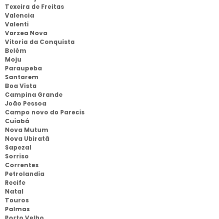
Texeira de Freitas
Valencia
Valenti
Varzea Nova
Vitoria da Conquista
Belém
Moju
Paraupeba
Santarem
Boa Vista
Campina Grande
João Pessoa
Campo novo do Parecis
Cuiabá
Nova Mutum
Nova Ubiratã
Sapezal
Sorriso
Correntes
Petrolandia
Recife
Natal
Touros
Palmas
Porto Velho