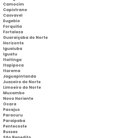
Camocim
Capistrano
Casvavel
Eugebio
Forquilia
Fortaleza
Guaraiçaba do Norte
Horizonte
Iguaiuba
Iguatu
Itaitinga
Itapipoca
Itarema
Jaguapintanda
Juazeiro do Norte
Limoeiro do Norte
Mucambo
Novo Horiente
Ocara
Pacajus
Paracuru
Paraipaba
Pentecoste
Russas
São Benedito