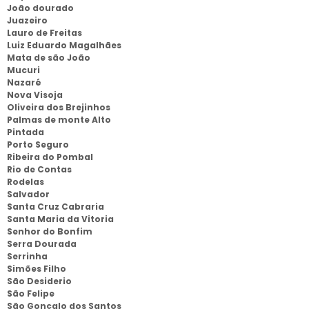
João dourado
Juazeiro
Lauro de Freitas
Luiz Eduardo Magalhães
Mata de são João
Mucuri
Nazaré
Nova Visoja
Oliveira dos Brejinhos
Palmas de monte Alto
Pintada
Porto Seguro
Ribeira do Pombal
Rio de Contas
Rodelas
Salvador
Santa Cruz Cabraria
Santa Maria da Vitoria
Senhor do Bonfim
Serra Dourada
Serrinha
Simões Filho
São Desiderio
São Felipe
São Gonçalo dos Santos