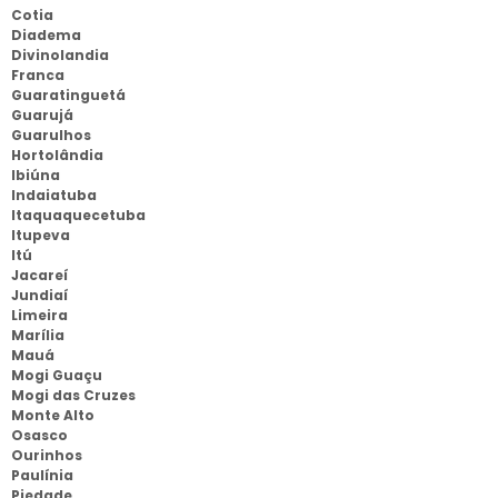
Cotia
Diadema
Divinolandia
Franca
Guaratinguetá
Guarujá
Guarulhos
Hortolândia
Ibiúna
Indaiatuba
Itaquaquecetuba
Itupeva
Itú
Jacareí
Jundiaí
Limeira
Marília
Mauá
Mogi Guaçu
Mogi das Cruzes
Monte Alto
Osasco
Ourinhos
Paulínia
Piedade