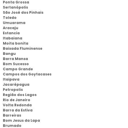
Ponta Grossa
Sertanópolis
São José dos Pinhais
Toledo
Umuarama
Aracaju
Estancia
Itabaiana
Moita bonita
Baixada Fluminense
Bangu
Barra Mansa
Bom Sucesso
Campo Grande
Campos dos Goytacases
Itaipava
Jacarépagua
Petropolis
Região dos Lagos
Rio de Janeiro
Volta Redonda
Barra da Estiva
Barreiras
Bom Jesus da Lapa
Brumado