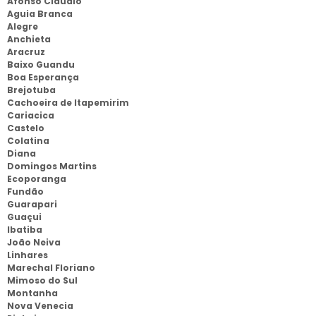
Afonso Claudio
Aguia Branca
Alegre
Anchieta
Aracruz
Baixo Guandu
Boa Esperança
Brejotuba
Cachoeira de Itapemirim
Cariacica
Castelo
Colatina
Diana
Domingos Martins
Ecoporanga
Fundão
Guarapari
Guaçui
Ibatiba
João Neiva
Linhares
Marechal Floriano
Mimoso do Sul
Montanha
Nova Venecia