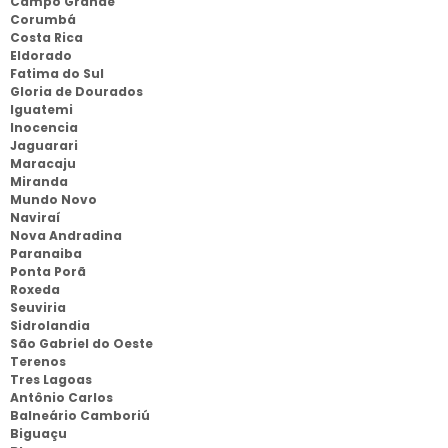
Campo Grande
Corumbá
Costa Rica
Eldorado
Fatima do Sul
Gloria de Dourados
Iguatemi
Inocencia
Jaguarari
Maracaju
Miranda
Mundo Novo
Naviraí
Nova Andradina
Paranaiba
Ponta Porã
Roxeda
Seuviria
Sidrolandia
São Gabriel do Oeste
Terenos
Tres Lagoas
Antônio Carlos
Balneário Camboriú
Biguaçu