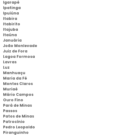
Igarapé
Ipatinga
Ipuiúna
Itabira
Itabirito
Itajuba
Itaúna
Januária
João Monlevade
Juiz de Fora
Lagoa Formosa
Lavras
Luz
Manhuaçu
Maria da Fé
Montes Claros
Muriaé
Mário Campos
Ouro Fino
Pará de Minas
Passos
Patos de Minas
Patrocínio
Pedro Leopoldo
Piranguinho