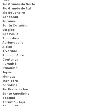
Rio Grande do Norte
Rio Grande do Sul
Rio de Janeiro
Rondônia
Roraima
Santa Catarina
Sergipe
São Paulo
Tocantins
Adrianopolis
Aleixo
Alvorada
Boca do Acre
Contença
Humaitá
Iranduba
Japiin
Manaus
Manicoré
Parintins
Rio Preto da Eva
Santo Agostinho
Tapauá
Tarumã - Açu