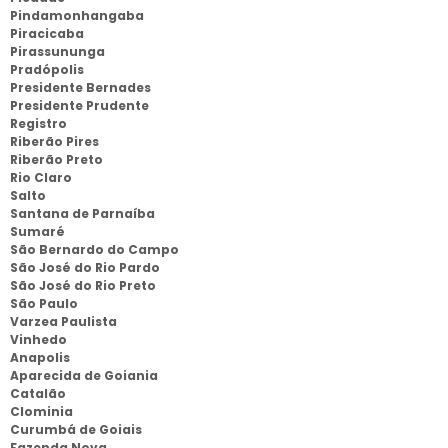
Pindamonhangaba
Piracicaba
Pirassununga
Pradópolis
Presidente Bernades
Presidente Prudente
Registro
Riberão Pires
Riberão Preto
Rio Claro
Salto
Santana de Parnaíba
Sumaré
São Bernardo do Campo
São José do Rio Pardo
São José do Rio Preto
São Paulo
Varzea Paulista
Vinhedo
Anapolis
Aparecida de Goiania
Catalão
Clominia
Curumbá de Goiais
Fazenda Nova