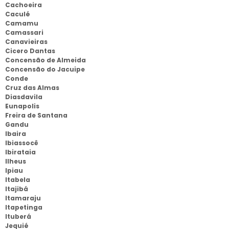
Cachoeira
Caculé
Camamu
Camassari
Canavieiras
Cicero Dantas
Concensão de Almeida
Concensão do Jacuipe
Conde
Cruz das Almas
Diasdavila
Eunapolis
Freira de Santana
Gandu
Ibaira
Ibiassocê
Ibirataia
Ilheus
Ipiau
Itabela
Itajibá
Itamaraju
Itapetinga
Ituberá
Jequié