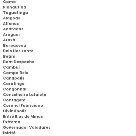
Gama
Planautina
Taguatinga
Alagoas
Alfenas
Andradas
Araguari
Araxá
Barbacena
Belo Horizonte
Betim
Bom Despacho
Cambuí
Campo Belo
Canápolis
Caratinga
Congonhal
Conselheiro Lafaiete
Contagem
Coronel Fabriciano
Divinópolis
Entre Rios de Minas
Extrema
Governador Valadares
Ibirité