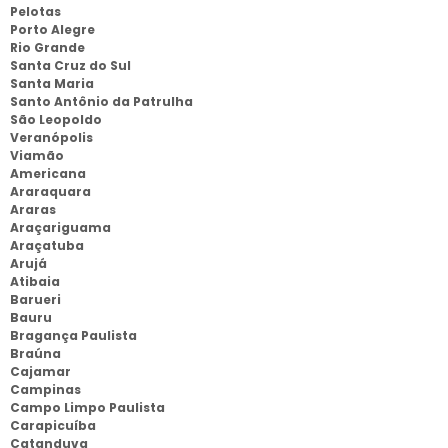
Pelotas
Porto Alegre
Rio Grande
Santa Cruz do Sul
Santa Maria
Santo Antônio da Patrulha
São Leopoldo
Veranópolis
Viamão
Americana
Araraquara
Araras
Araçariguama
Araçatuba
Arujá
Atibaia
Barueri
Bauru
Bragança Paulista
Braúna
Cajamar
Campinas
Campo Limpo Paulista
Carapicuíba
Catanduva