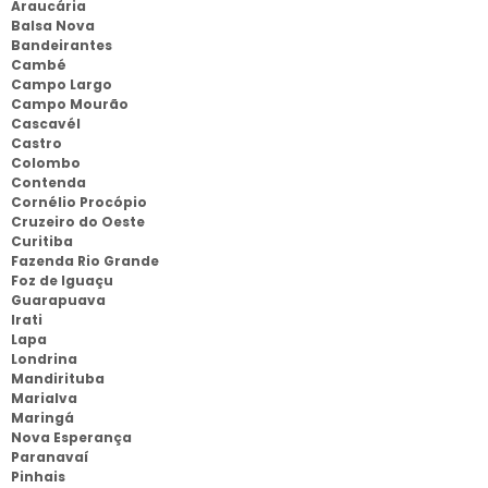
Araucária
Balsa Nova
Bandeirantes
Cambé
Campo Largo
Campo Mourão
Cascavél
Castro
Colombo
Contenda
Cornélio Procópio
Cruzeiro do Oeste
Curitiba
Fazenda Rio Grande
Foz de Iguaçu
Guarapuava
Irati
Lapa
Londrina
Mandirituba
Marialva
Maringá
Nova Esperança
Paranavaí
Pinhais