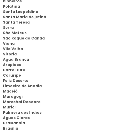
Pinheiros
Polatina
Santa Leopoldina
Santa Maria de jetibá
Santa Teresa
Serra
São Mateus
São Roque do Canaa
Viana
Vila Velha
Vitória
Agua Branca
Arapiaca
Barro Duro
Coruripe
Feliz Deserto
Limoeiro de Anadia
Maceió
Maragogi
Marechal Deodoro
Murici
Palmera dos Indios
Aguas Claras
Braslandia
Brasília