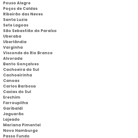
Pouso Alegre
Poços de Caldas
Ribeirão das Neves
Santa Luzia
Sete Lagoas
São Sebastião do Paraíso
Uberaba
Uberlândia
Varginha
Visconde do Rio Branco
Alvorada
Bento Gonçalves
Cachoeira do Sul
Cachoeirinha
Canoas
Carlos Barbosa
Caxias do Sul
Erechim
Farroupilha
Garibaldi
Jaguarão
Lajeado
Mariana Pimentel
Novo Hamburgo
Passo Fundo