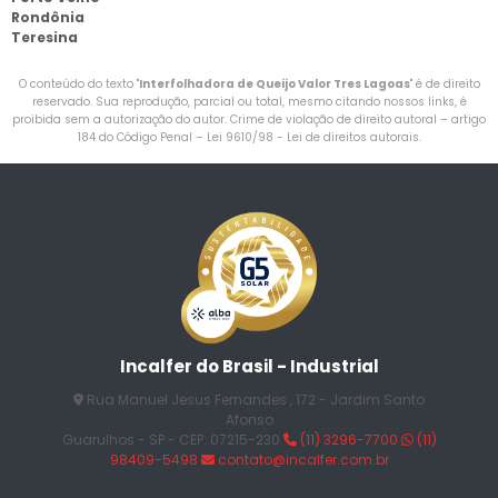
Rondônia
Teresina
O conteúdo do texto "
Interfolhadora de Queijo Valor Tres Lagoas
" é de direito
reservado. Sua reprodução, parcial ou total, mesmo citando nossos links, é
proibida sem a autorização do autor. Crime de violação de direito autoral – artigo
184 do Código Penal –
Lei 9610/98 - Lei de direitos autorais
.
Incalfer do Brasil - Industrial
Rua Manuel Jesus Fernandes , 172 - Jardim Santo
Afonso
Guarulhos - SP - CEP: 07215-230
(11) 3296-7700
(11)
98409-5498
contato@incalfer.com.br