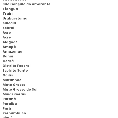
São Gonçalo do Amarante
Tiangua
Trairi
Uruburetama
calcaia
sobral
Acre
Acre
Alagoas
Amapá
Amazonas
Bahia
Ceará
Distrito Federal
Espírito Santo
Goiás
Maranhão
Mato Grosso
Mato Grosso do Sul
Minas Gerais
Paraná
Paraíba
Pará
Pernambuco
Piauí