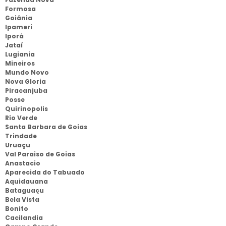
Formosa
Goiânia
Ipameri
Iporá
Jataí
Lugiania
Mineiros
Mundo Novo
Nova Gloria
Piracanjuba
Posse
Quirinopolis
Rio Verde
Santa Barbara de Goias
Trindade
Uruaçu
Val Paraiso de Goias
Anastacio
Aparecida do Tabuado
Aquidauana
Bataguaçu
Bela Vista
Bonito
Cacilandia