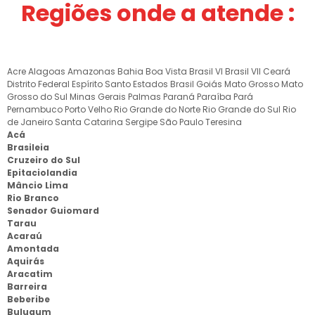
Regiões onde a atende :
Acre
Alagoas
Amazonas
Bahia
Boa Vista
Brasil VI
Brasil VII
Ceará
Distrito Federal
Espírito Santo
Estados Brasil
Goiás
Mato Grosso
Mato
Grosso do Sul
Minas Gerais
Palmas
Paraná
Paraíba
Pará
Pernambuco
Porto Velho
Rio Grande do Norte
Rio Grande do Sul
Rio
de Janeiro
Santa Catarina
Sergipe
São Paulo
Teresina
Acá
Brasileia
Cruzeiro do Sul
Epitaciolandia
Mâncio Lima
Rio Branco
Senador Guiomard
Tarau
Acaraú
Amontada
Aquirás
Aracatim
Barreira
Beberibe
Bulugum