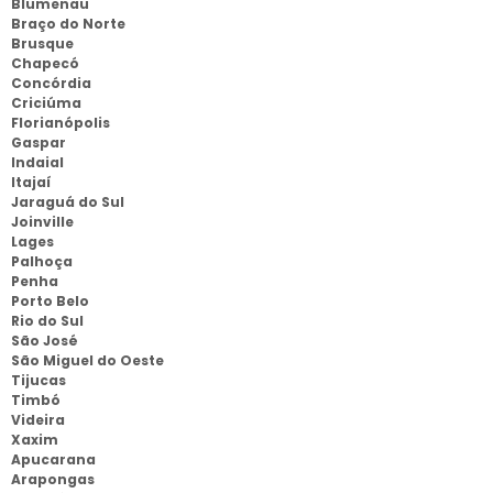
Blumenau
Braço do Norte
Brusque
Chapecó
Concórdia
Criciúma
Florianópolis
Gaspar
Indaial
Itajaí
Jaraguá do Sul
Joinville
Lages
Palhoça
Penha
Porto Belo
Rio do Sul
São José
São Miguel do Oeste
Tijucas
Timbó
Videira
Xaxim
Apucarana
Arapongas