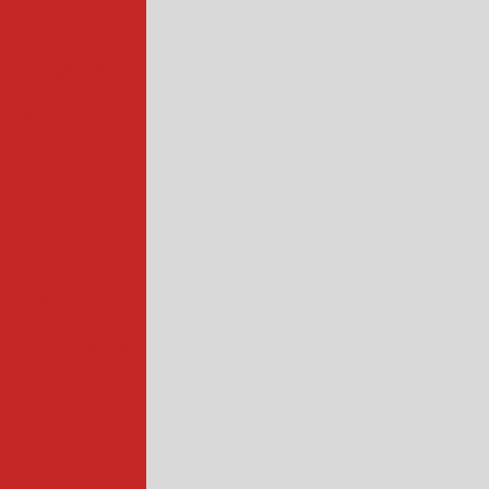
strial
para vegetais
rial
centrífuga
 folha
 de bisteca
atas industrial
s a vapor