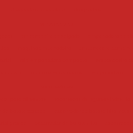
drageadeira chocolate
drageadeira
empanadoras
gados
empanadeira de salgado
empanadora de ali
tica
maquina empanadeira
empanadora combina
trial
mini empanadora compacta
empanadeira de
anadeira
maquina empanadora
empanadora
escorredores
edor para alimentos
escorredor de legumes industrial
r de batata cortada
escorredor de batata frita industr
trial grande
escorredor de batata frita
escorredor i