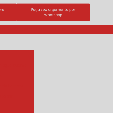
ora
Faça seu orçamento por
Whatsapp
3296-7700
(11) 98409-5498
contato@incalfer.com.br
r agua quente
e
r de tambor
ueador