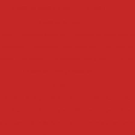
fatiador de queijo e presunto
fatiador
fatiadores de frios
 frios
fatiadora industrial
maquina de fatiar frios pr
 industrial
maquina de fatiar industrial
cortador de f
sional
fatiadora e interfolhadora industrial
interfol
fatiador de queijo profissional
filtros
 fritura
filtro para óleo
filtro para óleo de cozinha i
ha industrial
filtro tanque
filtro centrifugo
filtro 
centrífugo
filtro de óleo rima
filtro tanque por deca