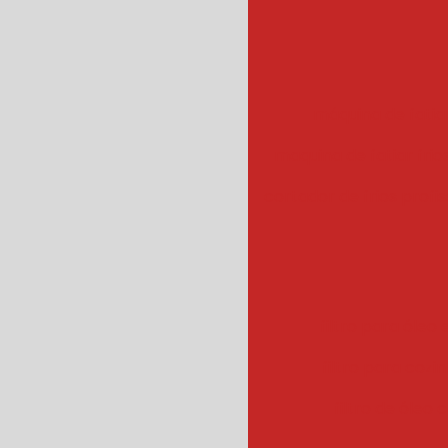
máquina de fatiar
maquina de fatiar frios
cortador de frios profis
filtro para óleo e
filtro para cozin
filtro de óleo 