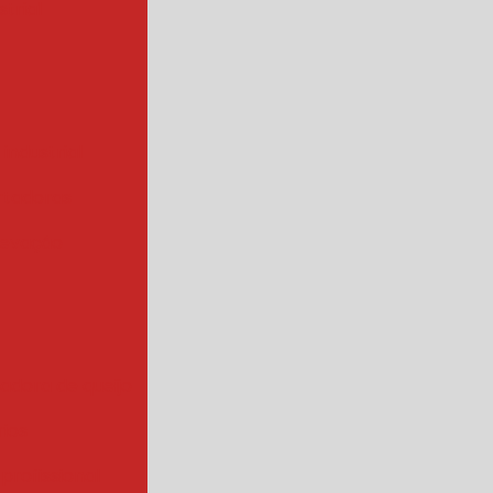
trial
 industrial
rtadoras
levação
iadora de queijo
rios
 profissional