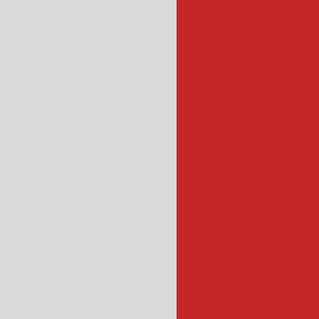
escorredor c
escor
esteira de transpo
esteira industrial
esteiras industr
fatiador de salame
f
fatiadora de
fatiador de frios ind