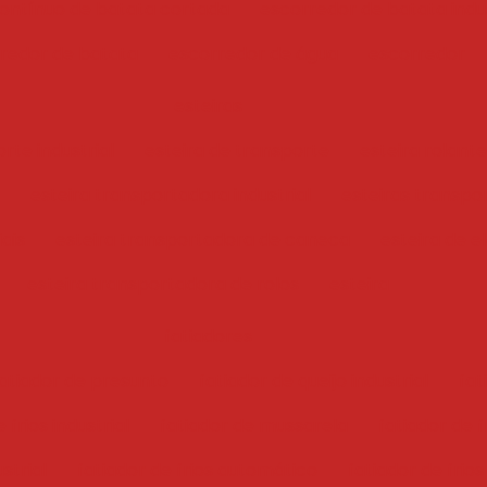
ontínuo de batata cortada
escorredor de batata indus
redor de batata
escorredor de água
escorredor
esteiras
rte industrial
esteira de transporte
esteira rolante
esteira transportadora industrial
esteiras transpo
iais
esteira transportadora de caneca
esteira de e
esteira transportadora de rolos
esteira
fatiadores
atiador de presunto
fatiador de queijo industrial
fat
 frios industrial
fatiador de mussarela
fatiador de f
ustrial
fatiador de frios automático
fatiador de frios