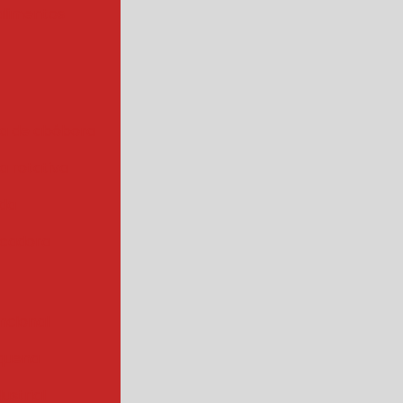
alimentos
a de abóbora
 rotativa
ada
cadora
ncional
quena
ustrial