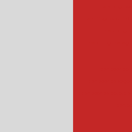
centrifuga ve
centrífuga para fol
centrifuga
centrifuga de legu
cortador bat
cortador de salgad
ccortador de batata 
cortad
cozedor de veget