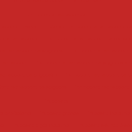
filtro de óleo de papel
filtro de óleo
formadoras recheadoras
headora coxinha
máquina formadora e recheadora d
ra e recheadora
formadora e recheadora de doces e
 e recheadora de salgados
formadora e recheadora 
 recheadora
formadora e recheadora de salgados e 
echeadora de brigadeiro
formadora recheadora de d
ora recheadora de salgados
formadora recheadora
fritadeiras
ás profissional
fritadeira grande
fritadeira industrial
ial
fritadeira a gás industrial
fritadeira elétrica óleo 