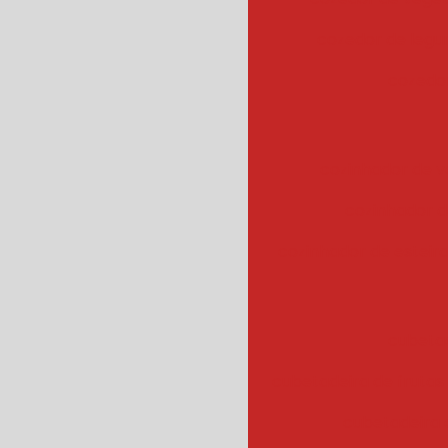
cozedor de leg
cozedor
cozinhador de v
cozinhador d
cozinhador de esteir
cubeta
cubetadeira de frutas
cubetadeira 