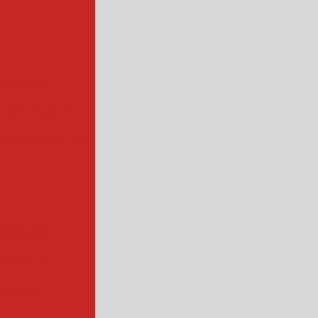
ofissional
rios industrial
hadora de queijo
ndustrial
industrial
ntação