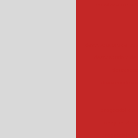
cubetadeira de 
descascadora de bata
descascadora de 
descascad
descascadora 
drageadeira em
maquina drag
drageadeira 