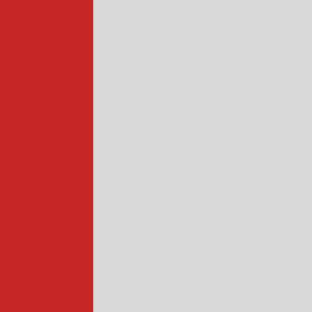
e doces
 salgados
de salgados
doces
oces
 a gás
industrial