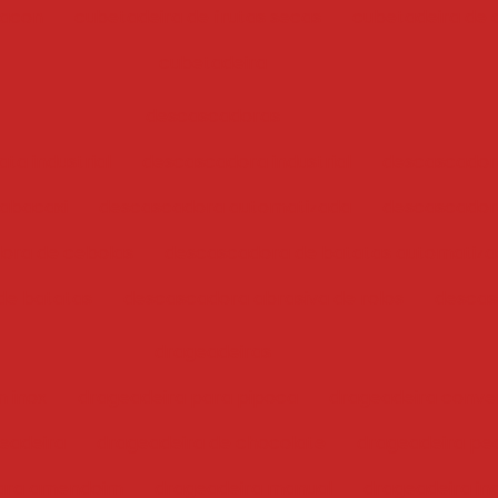
bacon
cubetadeira de frutas secas
cubetadeira de 
cubetadeira
descascadoras
ta industrial
descascadora industrial
descascador
abacaxi
descascadora automatizada
descascadora
ora de cebolas
descascadora de batatas automatiz
de batatas
descascadora abrasiva de rolos
descas
drageadeiras
 inox
drageadeira para pipoca
drageadeira conve
eadeira
drageadeira de chocolate
drageadeira pe
para amendoim
drageadeira manual
drageadeira ind