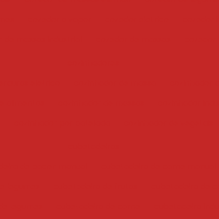
umes
cozedor a vapor
cozedor eletrico
cozedor i
 de massas industrial
cozedor de massas
cozedor
cozinhadores
erduras eletrico
cozinhador de massa
cozinhador 
e alimentos
cozinhador de massas
cozinhador indus
a
cozinhador por batelada
cozinhador de vegetais
cubetadeiras
deira de bacon manual
cubetadeira de carne manual
 e legumes
cubetadeira de frutas
cubetadeira de c
de legumes
cubetadeira de carne
cubetadeira indu