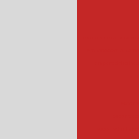
empanadeira para sal
empanadora automa
empanadeira indus
emp
escorr
escorredo
escorredor indus