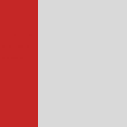
mentos planos
da compacta
 salgados
ial
ndustrial