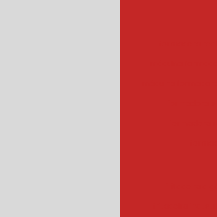
formadora rec
máquina formado
máquina formadora
formadora e
formadora r
formad
fritadeira a g
fritadeira industr