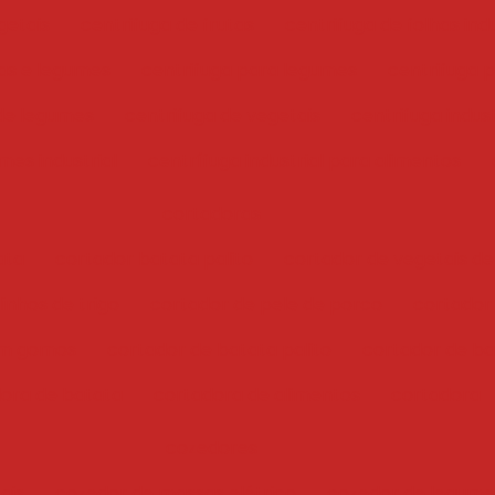
getais
centrifuga de frutas
centrifuga de folhas indu
has e legumes
centrifuga para legumes
centrifuga 
 de legumes
centrifuga de vegetais
centrifuga indust
mes industrial
centrífuga industrial para alimentos
cortadoras
ata
cortador batata palito
cortador de vegetais de
inhos de trigo
cortador de pele de porco
cortador
em gomos
cortador de batata palito
cortador de bat
ora de batata
cortadora de alimentos
cortadora
cozedores
ais
cozedor de massas elétrico
cozedor de legume