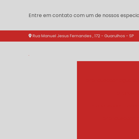
Entre em contato com um de nossos especial
Rua Manuel Jesus Fernandes , 172 - Guarulhos - SP
branqueador agua qu
branquea
branqueador cozinh
branqueador d