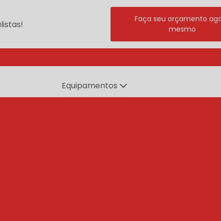
Faça seu orçamento ag
istas!
mesmo
(11) 
Equipamentos
branqueadores
ente
branqueadores agua quente
branqueador po
dor de esteira cozinhador
branqueador a agua quent
ador de esteira
branqueador rotativo
branqueado
e tambor rotativo
branqueador cozinhador
branq
centrífugas