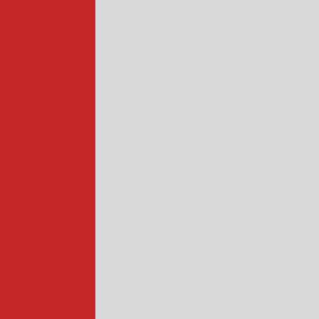
ndustrial
de carne
trial
cozinhador
arnes e bacon
strial