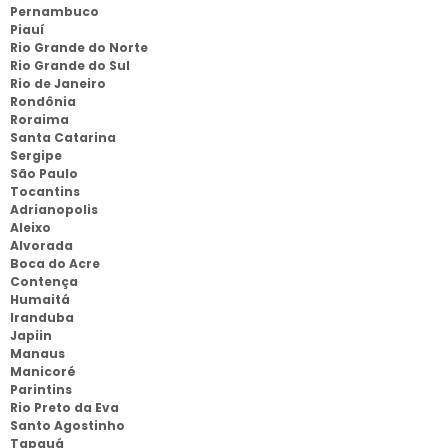
Pernambuco
Piauí
Rio Grande do Norte
Rio Grande do Sul
Rio de Janeiro
Rondônia
Roraima
Santa Catarina
Sergipe
São Paulo
Tocantins
Adrianopolis
Aleixo
Alvorada
Boca do Acre
Contença
Humaitá
Iranduba
Japiin
Manaus
Manicoré
Parintins
Rio Preto da Eva
Santo Agostinho
Tapauá