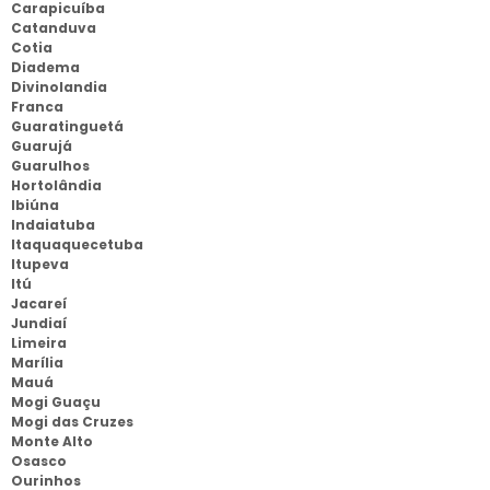
Carapicuíba
Catanduva
Cotia
Diadema
Divinolandia
Franca
Guaratinguetá
Guarujá
Guarulhos
Hortolândia
Ibiúna
Indaiatuba
Itaquaquecetuba
Itupeva
Itú
Jacareí
Jundiaí
Limeira
Marília
Mauá
Mogi Guaçu
Mogi das Cruzes
Monte Alto
Osasco
Ourinhos