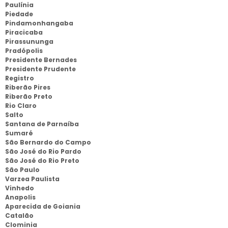
Paulínia
Piedade
Pindamonhangaba
Piracicaba
Pirassununga
Pradópolis
Presidente Bernades
Presidente Prudente
Registro
Riberão Pires
Riberão Preto
Rio Claro
Salto
Santana de Parnaíba
Sumaré
São Bernardo do Campo
São José do Rio Pardo
São José do Rio Preto
São Paulo
Varzea Paulista
Vinhedo
Anapolis
Aparecida de Goiania
Catalão
Clominia