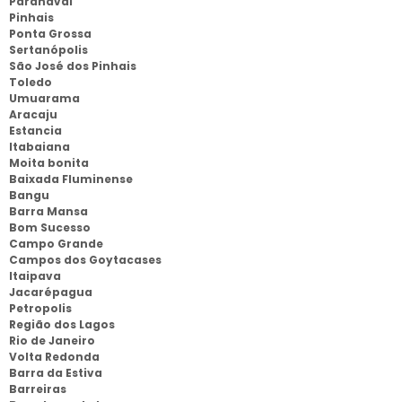
Paranavaí
Pinhais
Ponta Grossa
Sertanópolis
São José dos Pinhais
Toledo
Umuarama
Aracaju
Estancia
Itabaiana
Moita bonita
Baixada Fluminense
Bangu
Barra Mansa
Bom Sucesso
Campo Grande
Campos dos Goytacases
Itaipava
Jacarépagua
Petropolis
Região dos Lagos
Rio de Janeiro
Volta Redonda
Barra da Estiva
Barreiras