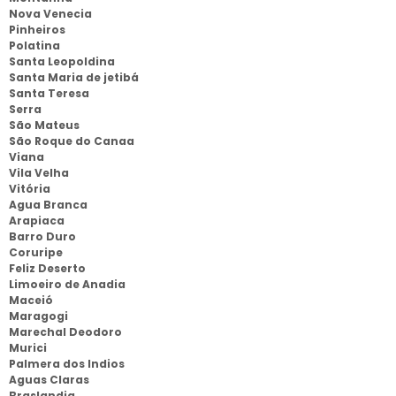
Nova Venecia
Pinheiros
Polatina
Santa Leopoldina
Santa Maria de jetibá
Santa Teresa
Serra
São Mateus
São Roque do Canaa
Viana
Vila Velha
Vitória
Agua Branca
Arapiaca
Barro Duro
Coruripe
Feliz Deserto
Limoeiro de Anadia
Maceió
Maragogi
Marechal Deodoro
Murici
Palmera dos Indios
Aguas Claras
Braslandia