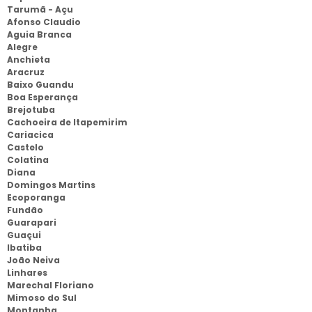
Tarumã - Açu
Afonso Claudio
Aguia Branca
Alegre
Anchieta
Aracruz
Baixo Guandu
Boa Esperança
Brejotuba
Cachoeira de Itapemirim
Cariacica
Castelo
Colatina
Diana
Domingos Martins
Ecoporanga
Fundão
Guarapari
Guaçui
Ibatiba
João Neiva
Linhares
Marechal Floriano
Mimoso do Sul
Montanha