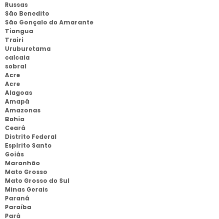
Russas
São Benedito
São Gonçalo do Amarante
Tiangua
Trairi
Uruburetama
calcaia
sobral
Acre
Acre
Alagoas
Amapá
Amazonas
Bahia
Ceará
Distrito Federal
Espírito Santo
Goiás
Maranhão
Mato Grosso
Mato Grosso do Sul
Minas Gerais
Paraná
Paraíba
Pará