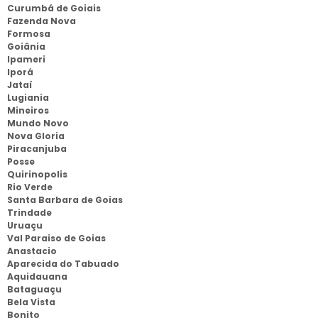
Curumbá de Goiais
Fazenda Nova
Formosa
Goiânia
Ipameri
Iporá
Jataí
Lugiania
Mineiros
Mundo Novo
Nova Gloria
Piracanjuba
Posse
Quirinopolis
Rio Verde
Santa Barbara de Goias
Trindade
Uruaçu
Val Paraiso de Goias
Anastacio
Aparecida do Tabuado
Aquidauana
Bataguaçu
Bela Vista
Bonito