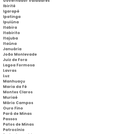
Governador Valadares
Ibirité
Igarapé
Ipatinga
Ipuiúna
Itabira
Itabirito
Itajuba
Itaúna
Januária
João Monlevade
Juiz de Fora
Lagoa Formosa
Lavras
Luz
Manhuaçu
Maria da Fé
Montes Claros
Muriaé
Mário Campos
Ouro Fino
Pará de Minas
Passos
Patos de Minas
Patrocínio