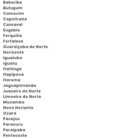
Beberibe
Bulugum
Camocim
Capistrano
Casvavel
Eugebio
Forquilia
Fortaleza
Guaraiçaba do Norte
Horizonte
Iguaiuba
Iguatu
Itaitinga
Itapipoca
Itarema
Jaguapintanda
Juazeiro do Norte
Limoeiro do Norte
Mucambo
Novo Horiente
Ocara
Pacajus
Paracuru
Paraipaba
Pentecoste