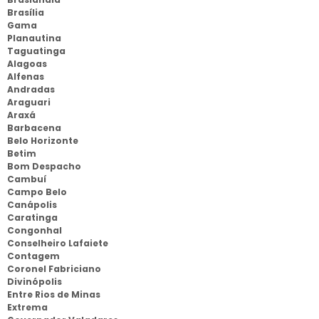
Brasília
Gama
Planautina
Taguatinga
Alagoas
Alfenas
Andradas
Araguari
Araxá
Barbacena
Belo Horizonte
Betim
Bom Despacho
Cambuí
Campo Belo
Canápolis
Caratinga
Congonhal
Conselheiro Lafaiete
Contagem
Coronel Fabriciano
Divinópolis
Entre Rios de Minas
Extrema