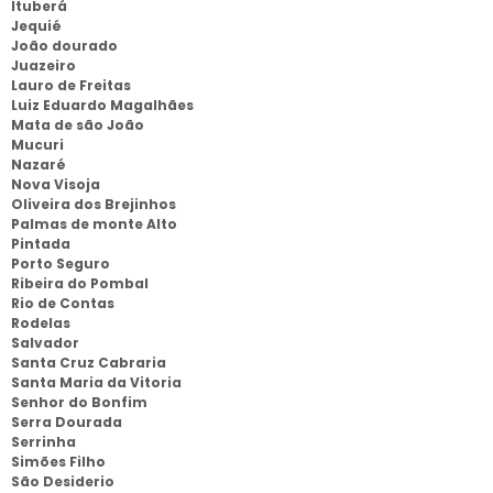
Ituberá
Jequié
João dourado
Juazeiro
Lauro de Freitas
Luiz Eduardo Magalhães
Mata de são João
Mucuri
Nazaré
Nova Visoja
Oliveira dos Brejinhos
Palmas de monte Alto
Pintada
Porto Seguro
Ribeira do Pombal
Rio de Contas
Rodelas
Salvador
Santa Cruz Cabraria
Santa Maria da Vitoria
Senhor do Bonfim
Serra Dourada
Serrinha
Simões Filho
São Desiderio