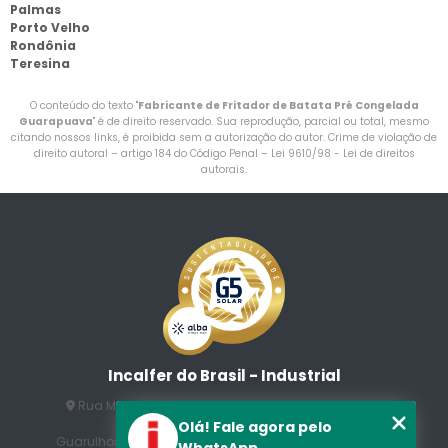
Palmas
Porto Velho
Rondônia
Teresina
O conteúdo do texto "
Fabricante de Fritador de Batata Pré Congelada
Guarapuava
" é de direito reservado. Sua reprodução, parcial ou total, mesmo
citando nossos links, é proibida sem a autorização do autor. Crime de violação de
direito autoral – artigo 184 do Código Penal –
Lei 9610/98 - Lei de direitos
autorais
.
Incalfer do Brasil - Industrial
Rua Manuel Jesus Fernandes , 172 - Jardim Santo
Afonso
Olá! Fale agora pelo
Guarulhos - SP - CEP: 07215-230
(11) 3296-7700
(11)
WhatsApp