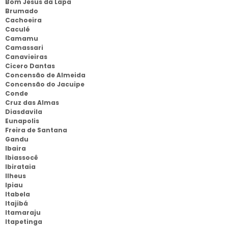
Bom Jesus da Lapa
Brumado
Cachoeira
Caculé
Camamu
Camassari
Canavieiras
Cicero Dantas
Concensão de Almeida
Concensão do Jacuipe
Conde
Cruz das Almas
Diasdavila
Eunapolis
Freira de Santana
Gandu
Ibaira
Ibiassocê
Ibirataia
Ilheus
Ipiau
Itabela
Itajibá
Itamaraju
Itapetinga