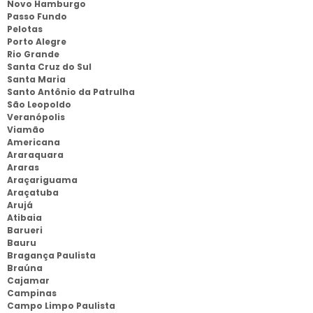
Novo Hamburgo
Passo Fundo
Pelotas
Porto Alegre
Rio Grande
Santa Cruz do Sul
Santa Maria
Santo Antônio da Patrulha
São Leopoldo
Veranópolis
Viamão
Americana
Araraquara
Araras
Araçariguama
Araçatuba
Arujá
Atibaia
Barueri
Bauru
Bragança Paulista
Braúna
Cajamar
Campinas
Campo Limpo Paulista