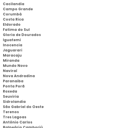
Cacilandia
Campo Grande
Corumbá
Costa Rica
Eldorado
Fatima do Sul
Gloria de Dourados
Iguatemi
Inocencia
Jaguarari
Maracaju
Miranda
Mundo Novo
Naviraí
Nova Andradina
Paranaiba
Ponta Porã
Roxeda
Seuviria
Sidrolandia
São Gabriel do Oeste
Terenos
Tres Lagoas
Antônio Carlos
Balneário Camboriú