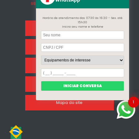
98409-5498
contato@incalfer.com.br
Horário de atendimento das 07:30 às 16:30 - Sex. até
15h30
Insira seu nome e telefone
Home
Sobre Nós
Categorias
Clientes
INICIAR CONVERSA
1
Mapa do site