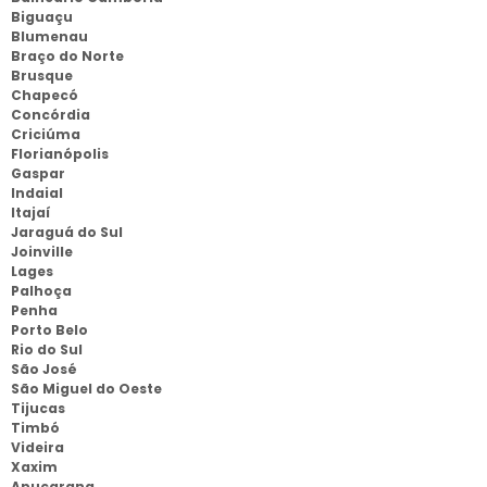
Biguaçu
Blumenau
Braço do Norte
Brusque
Chapecó
Concórdia
Criciúma
Florianópolis
Gaspar
Indaial
Itajaí
Jaraguá do Sul
Joinville
Lages
Palhoça
Penha
Porto Belo
Rio do Sul
São José
São Miguel do Oeste
Tijucas
Timbó
Videira
Xaxim
Apucarana