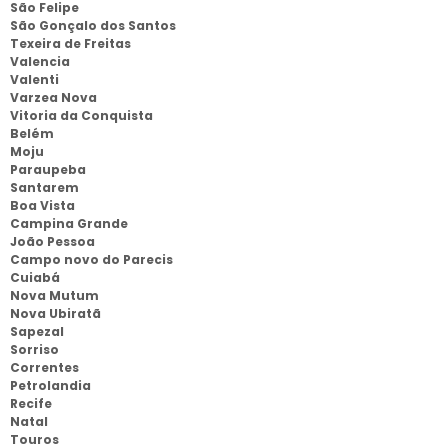
São Felipe
São Gonçalo dos Santos
Texeira de Freitas
Valencia
Valenti
Varzea Nova
Vitoria da Conquista
Belém
Moju
Paraupeba
Santarem
Boa Vista
Campina Grande
João Pessoa
Campo novo do Parecis
Cuiabá
Nova Mutum
Nova Ubiratã
Sapezal
Sorriso
Correntes
Petrolandia
Recife
Natal
Touros