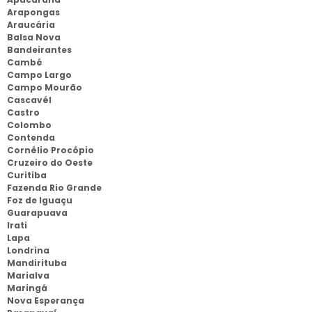
Arapongas
Araucária
Balsa Nova
Bandeirantes
Cambé
Campo Largo
Campo Mourão
Cascavél
Castro
Colombo
Contenda
Cornélio Procópio
Cruzeiro do Oeste
Curitiba
Fazenda Rio Grande
Foz de Iguaçu
Guarapuava
Irati
Lapa
Londrina
Mandirituba
Marialva
Maringá
Nova Esperança