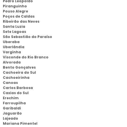
Pedro Leopoldo
Piranguinho
Pouso Alegre
Poços de Caldas
Ribeirão das Neves
Santa Luzia
Sete Lagoas
São Sebastião do Paraíso
Uberaba
Uberlândia
Varginha
Visconde do Rio Branco
Alvorada
Bento Gonçalves
Cachoeira do Sul
Cachoeirinha
Canoas
Carlos Barbosa
Caxias do Sul
Erechim
Farroupilha
Garibaldi
Jaguarão
Lajeado
Mariana Pimentel