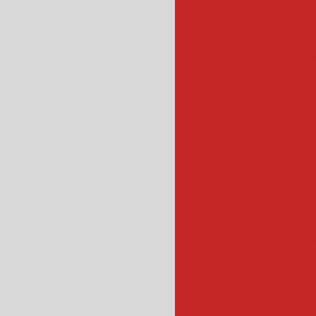
cozedor de leg
cozedor
cozinhador de v
cozinhador d
cozinhador de esteir
cubeta
cubetadeira de frutas
cubetadeira 