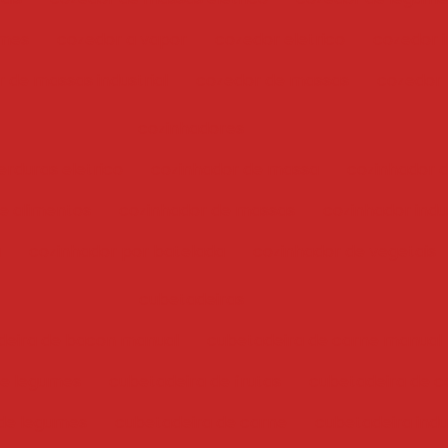
umes
cozedor a vapor
cozedor eletrico
cozedor i
 de massas industrial
cozedor de massas
cozedor
cozinhadores
erduras eletrico
cozinhador de massa
cozinhador 
e alimentos
cozinhador de massas
cozinhador indus
a
cozinhador por batelada
cozinhador de vegetais
cubetadeiras
deira de bacon manual
cubetadeira de carne manual
 e legumes
cubetadeira de frutas
cubetadeira de c
de legumes
cubetadeira de carne
cubetadeira indu