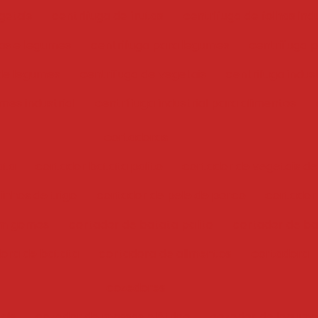
getais
centrifuga de frutas
centrifuga de folhas indu
has e legumes
centrifuga para legumes
centrifuga 
 de legumes
centrifuga de vegetais
centrifuga indust
mes industrial
centrífuga industrial para alimentos
cortadoras
ata
cortador batata palito
cortador de vegetais de
inhos de trigo
cortador de pele de porco
cortador
em gomos
cortador de batata palito
cortador de bat
ora de batata
cortadora de alimentos
cortadora
cozedores
ais
cozedor de massas elétrico
cozedor de legume