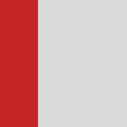
ofissional
rios industrial
hadora de queijo
ndustrial
industrial
ntação