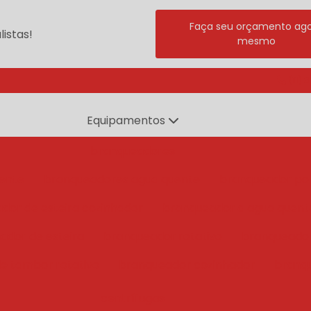
Faça seu orçamento ag
istas!
mesmo
(11) 
Equipamentos
branqueadores
ente
branqueadores agua quente
branqueador po
dor de esteira cozinhador
branqueador a agua quent
ador de esteira
branqueador rotativo
branqueado
e tambor rotativo
branqueador cozinhador
branq
centrífugas