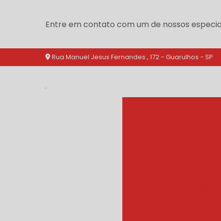
Entre em contato com um de nossos especial
Rua Manuel Jesus Fernandes , 172 - Guarulhos - SP
branqueador agua qu
branquea
branqueador cozinh
branqueador d