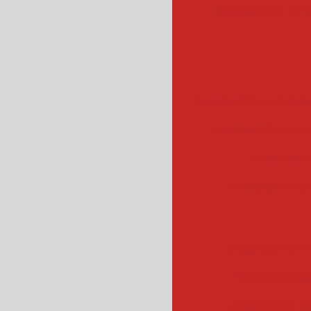
cubetadeira de 
descascadora de bata
descascadora de 
descascad
descascadora 
drageadeira em
maquina drag
drageadeira 