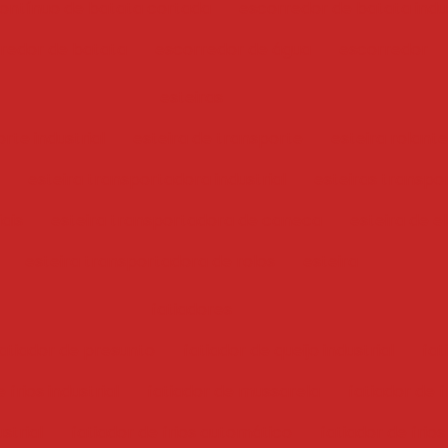
ontínuo de batata cortada
escorredor de batata indus
redor de batata
escorredor de água
escorredor
esteiras
rte industrial
esteira de transporte
esteira rolante
esteira transportadora industrial
esteiras transpo
iais
esteira transportadora de caneca
esteira de e
esteira transportadora de rolos
esteira
fatiadores
atiador de presunto
fatiador de queijo industrial
fat
 frios industrial
fatiador de mussarela
fatiador de f
ustrial
fatiador de frios automático
fatiador de frios