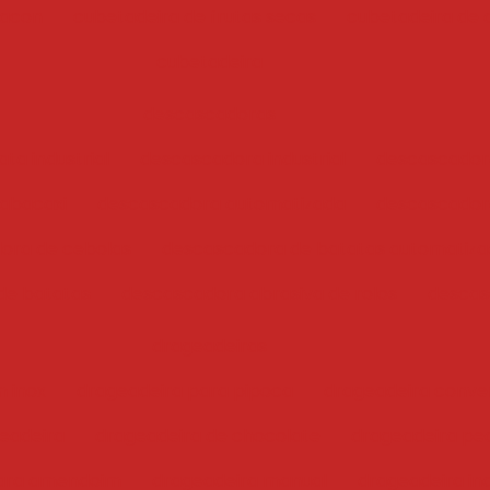
bacon
cubetadeira de frutas secas
cubetadeira de 
cubetadeira
descascadoras
ta industrial
descascadora industrial
descascador
abacaxi
descascadora automatizada
descascadora
ora de cebolas
descascadora de batatas automatiz
de batatas
descascadora abrasiva de rolos
descas
drageadeiras
 inox
drageadeira para pipoca
drageadeira conve
eadeira
drageadeira de chocolate
drageadeira pe
para amendoim
drageadeira manual
drageadeira ind