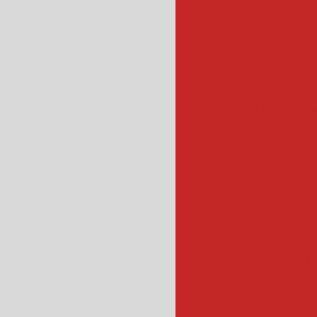
máquina de fatiar
maquina de fatiar frios
cortador de frios profis
filtro para óleo e
filtro para cozin
filtro de óleo 