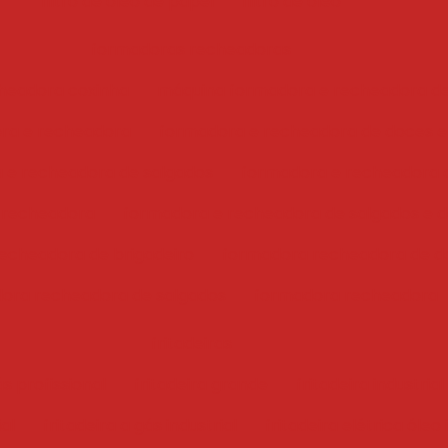
filtro de óleo de papel
filtro de óleo
formadoras recheadoras
headora coxinha
máquina formadora e recheadora d
ra e recheadora
formadora e recheadora de doces e
 e recheadora de salgados
formadora e recheadora 
 recheadora
formadora e recheadora de salgados e 
echeadora de brigadeiro
formadora recheadora de d
ora recheadora de salgados
formadora recheadora
fritadeiras
ás profissional
fritadeira grande
fritadeira industrial
ial
fritadeira a gás industrial
fritadeira elétrica óleo 