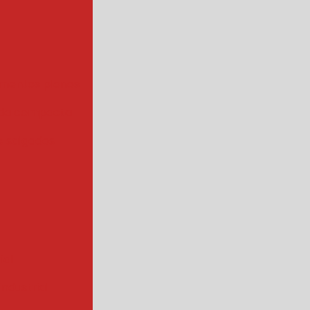
mentos planos
da compacta
 salgados
ial
ndustrial