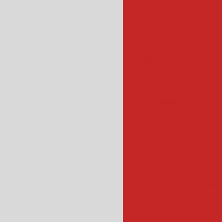
empanadeira para sal
empanadora automa
empanadeira indus
emp
escorr
escorredo
escorredor indus