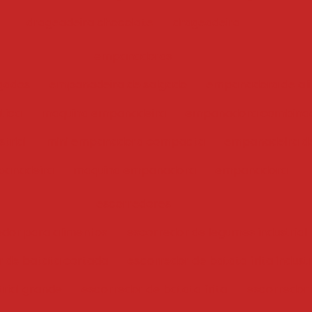
drageadeira chocolate
drageadeira
empanadoras
gados
empanadeira de salgado
empanadora de ali
tica
maquina empanadeira
empanadora combina
trial
mini empanadora compacta
empanadeira de
anadeira
maquina empanadora
empanadora
escorredores
edor para alimentos
escorredor de legumes industrial
r de batata cortada
escorredor de batata frita industr
trial grande
escorredor de batata frita
escorredor i