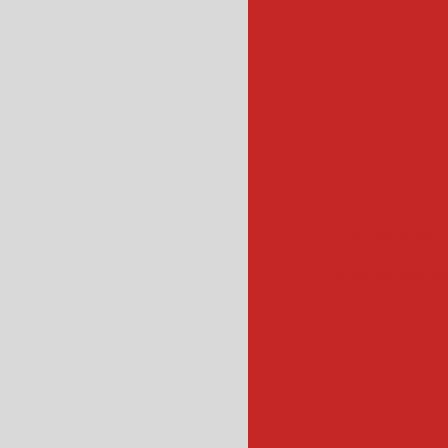
centrifuga ve
centrífuga para fol
centrifuga
centrifuga de legu
cortador bat
cortador de salgad
ccortador de batata 
cortad
cozedor de veget