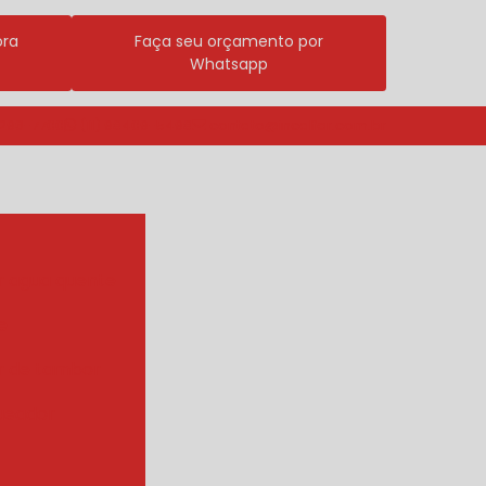
ora
Faça seu orçamento por
Whatsapp
3296-7700
(11) 98409-5498
contato@incalfer.com.br
r agua quente
e
r de tambor
ueador