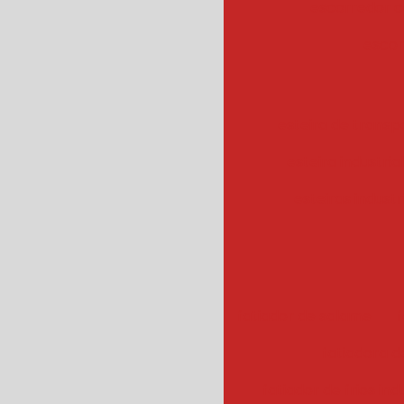
escorredor c
escor
esteira de transpo
esteira industrial
esteiras industr
fatiador de salame
f
fatiadora de
fatiador de frios ind