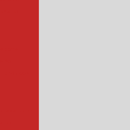
ndustrial
de carne
trial
cozinhador
arnes e bacon
strial