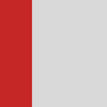
trial
 industrial
rtadoras
levação
iadora de queijo
rios
 profissional