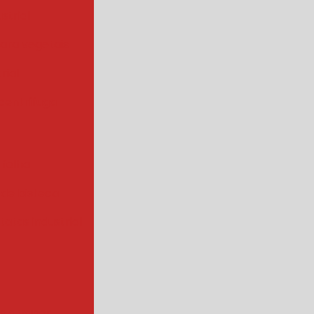
strial
para vegetais
rial
centrífuga
 folha
 de bisteca
atas industrial
s a vapor