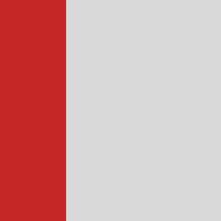
e doces
 salgados
de salgados
doces
oces
 a gás
industrial