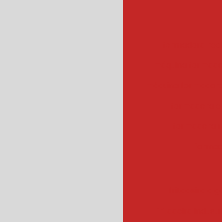
formadora rec
máquina formado
máquina formadora
formadora e
formadora r
formad
fritadeira a g
fritadeira industr