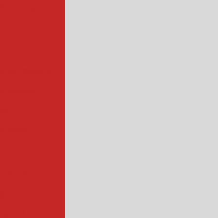
alimentos
a de abóbora
 rotativa
ada
cadora
ncional
quena
ustrial