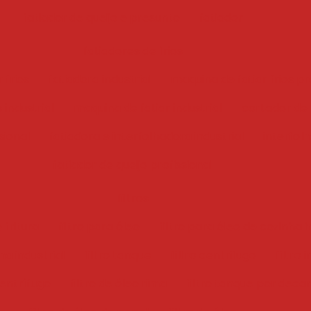
fatiador de queijo e presunto
fatiador
fatiadores de frios
 frios
fatiadora industrial
maquina de fatiar frios pr
 industrial
maquina de fatiar industrial
cortador de f
sional
fatiadora e interfolhadora industrial
interfol
fatiador de queijo profissional
filtros
 fritura
filtro para óleo
filtro para óleo de cozinha i
ha industrial
filtro tanque
filtro centrifugo
filtro 
centrífugo
filtro de óleo rima
filtro tanque por deca