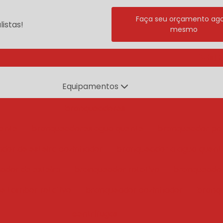
Faça seu orçamento ag
istas!
mesmo
(11) 
Equipamentos
branqueadores
ente
branqueadores agua quente
branqueador po
dor de esteira cozinhador
branqueador a agua quent
ador de esteira
branqueador rotativo
branqueado
e tambor rotativo
branqueador cozinhador
branq
centrífugas