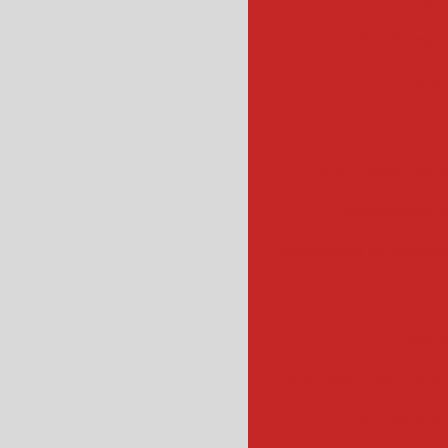
cozedor de leg
cozedor
cozinhador de v
cozinhador d
cozinhador de esteir
cubeta
cubetadeira de frutas
cubetadeira 