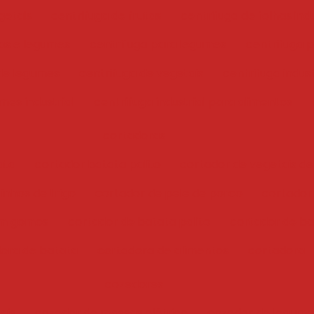
getais
centrifuga de frutas
centrifuga de folhas indu
has e legumes
centrifuga para legumes
centrifuga 
 de legumes
centrifuga de vegetais
centrifuga indust
mes industrial
centrífuga industrial para alimentos
cortadoras
ata
cortador batata palito
cortador de vegetais de
inhos de trigo
cortador de pele de porco
cortador
em gomos
cortador de batata palito
cortador de bat
ora de batata
cortadora de alimentos
cortadora
cozedores
ais
cozedor de massas elétrico
cozedor de legume