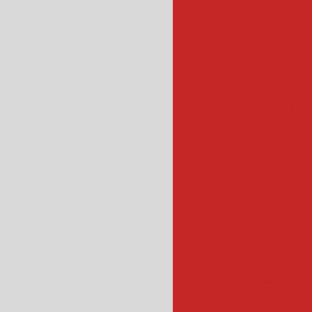
máquina de fatiar
maquina de fatiar frios
cortador de frios profis
filtro para óleo e
filtro para cozin
filtro de óleo 