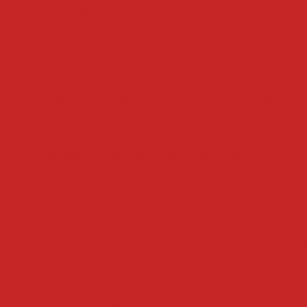
bacon
cubetadeira de frutas secas
cubetadeira de 
cubetadeira
descascadoras
ta industrial
descascadora industrial
descascador
abacaxi
descascadora automatizada
descascadora
ora de cebolas
descascadora de batatas automatiz
de batatas
descascadora abrasiva de rolos
descas
drageadeiras
 inox
drageadeira para pipoca
drageadeira conve
eadeira
drageadeira de chocolate
drageadeira pe
para amendoim
drageadeira manual
drageadeira ind