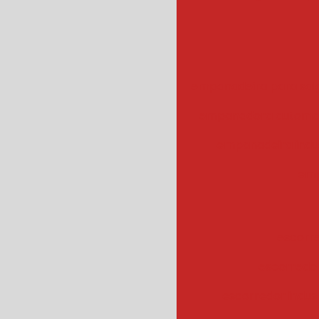
empanadeira para sal
empanadora automa
empanadeira indus
emp
escorr
escorredo
escorredor indus