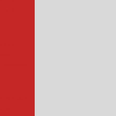
ndustrial
de carne
trial
cozinhador
arnes e bacon
strial