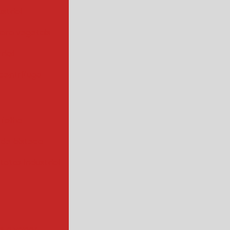
strial
para vegetais
rial
centrífuga
 folha
 de bisteca
atas industrial
s a vapor