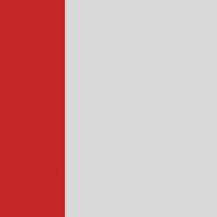
trial
 industrial
rtadoras
levação
iadora de queijo
rios
 profissional