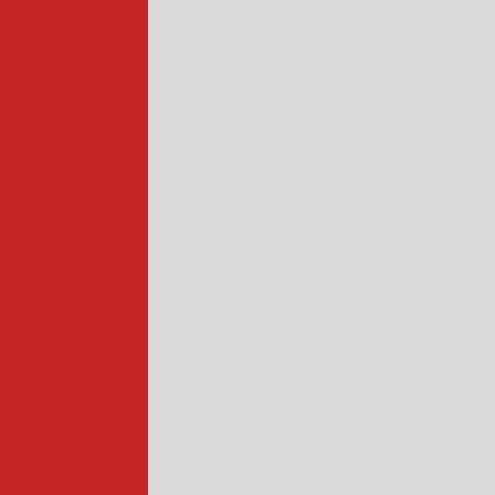
ofissional
rios industrial
hadora de queijo
ndustrial
industrial
ntação