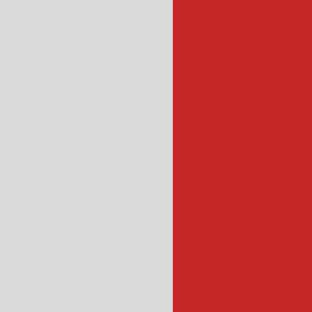
formadora rec
máquina formado
máquina formadora
formadora e
formadora r
formad
fritadeira a g
fritadeira industr