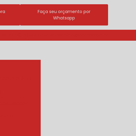
ora
Faça seu orçamento por
Whatsapp
3296-7700
(11) 98409-5498
contato@incalfer.com.br
r agua quente
e
r de tambor
ueador