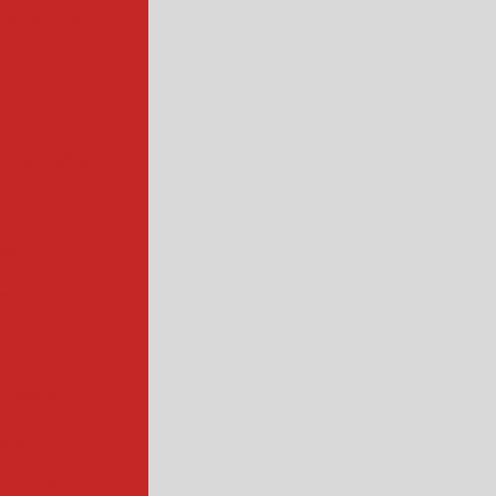
alimentos
a de abóbora
 rotativa
ada
cadora
ncional
quena
ustrial