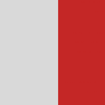
escorredor c
escor
esteira de transpo
esteira industrial
esteiras industr
fatiador de salame
f
fatiadora de
fatiador de frios ind