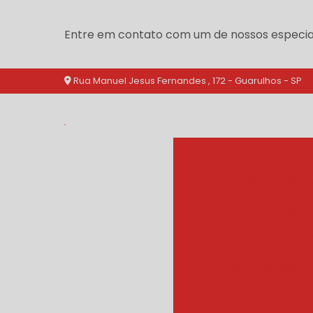
Entre em contato com um de nossos especial
Rua Manuel Jesus Fernandes , 172 - Guarulhos - SP
branqueador agua qu
branquea
branqueador cozinh
branqueador d