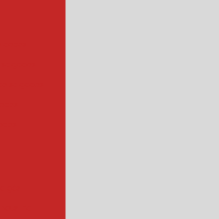
e doces
 salgados
de salgados
doces
oces
 a gás
industrial