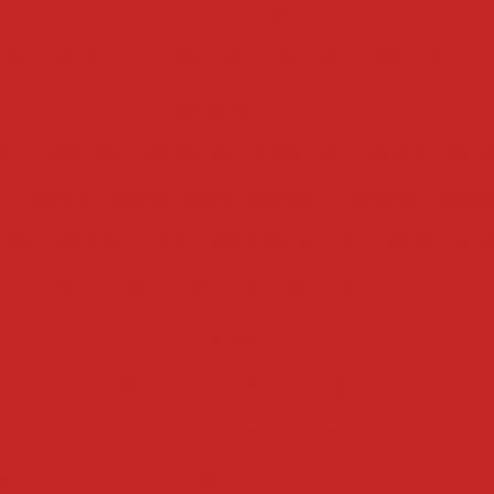
ontínuo de batata cortada
escorredor de batata indus
redor de batata
escorredor de água
escorredor
esteiras
rte industrial
esteira de transporte
esteira rolante
esteira transportadora industrial
esteiras transpo
iais
esteira transportadora de caneca
esteira de e
esteira transportadora de rolos
esteira
fatiadores
atiador de presunto
fatiador de queijo industrial
fat
 frios industrial
fatiador de mussarela
fatiador de f
ustrial
fatiador de frios automático
fatiador de frios