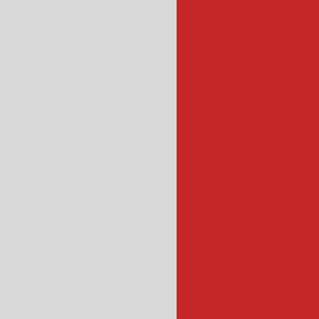
centrifuga ve
centrífuga para fol
centrifuga
centrifuga de legu
cortador bat
cortador de salgad
ccortador de batata 
cortad
cozedor de veget