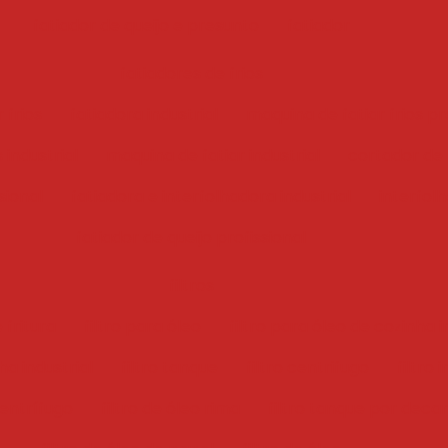
fatiador de queijo e presunto
fatiador
fatiadores de frios
 frios
fatiadora industrial
maquina de fatiar frios pr
 industrial
maquina de fatiar industrial
cortador de f
sional
fatiadora e interfolhadora industrial
interfol
fatiador de queijo profissional
filtros
 fritura
filtro para óleo
filtro para óleo de cozinha i
ha industrial
filtro tanque
filtro centrifugo
filtro 
centrífugo
filtro de óleo rima
filtro tanque por deca