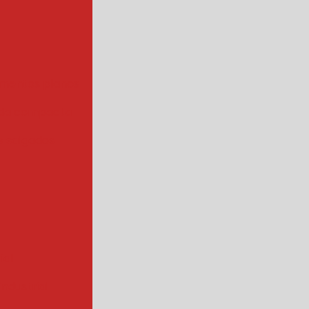
mentos planos
da compacta
 salgados
ial
ndustrial