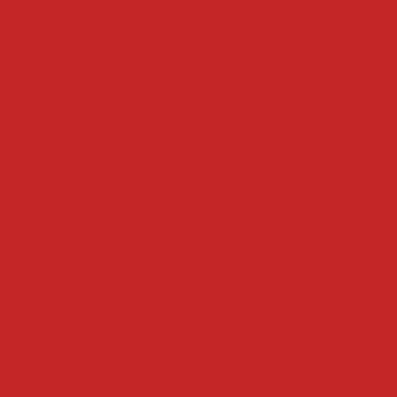
drageadeira chocolate
drageadeira
empanadoras
gados
empanadeira de salgado
empanadora de ali
tica
maquina empanadeira
empanadora combina
trial
mini empanadora compacta
empanadeira de
anadeira
maquina empanadora
empanadora
escorredores
edor para alimentos
escorredor de legumes industrial
r de batata cortada
escorredor de batata frita industr
trial grande
escorredor de batata frita
escorredor i