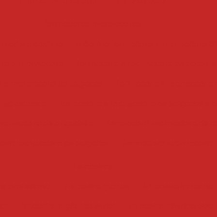
filtro de óleo de papel
filtro de óleo
formadoras recheadoras
headora coxinha
máquina formadora e recheadora d
ra e recheadora
formadora e recheadora de doces e
 e recheadora de salgados
formadora e recheadora 
 recheadora
formadora e recheadora de salgados e 
echeadora de brigadeiro
formadora recheadora de d
ora recheadora de salgados
formadora recheadora
fritadeiras
ás profissional
fritadeira grande
fritadeira industrial
ial
fritadeira a gás industrial
fritadeira elétrica óleo 