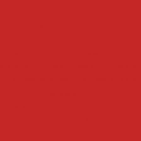
umes
cozedor a vapor
cozedor eletrico
cozedor i
 de massas industrial
cozedor de massas
cozedor
cozinhadores
erduras eletrico
cozinhador de massa
cozinhador 
e alimentos
cozinhador de massas
cozinhador indus
a
cozinhador por batelada
cozinhador de vegetais
cubetadeiras
deira de bacon manual
cubetadeira de carne manual
 e legumes
cubetadeira de frutas
cubetadeira de c
de legumes
cubetadeira de carne
cubetadeira indu