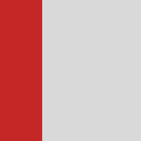
ndustrial
de carne
trial
cozinhador
arnes e bacon
strial