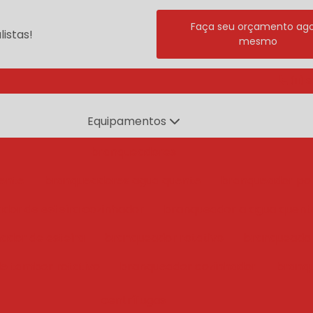
Faça seu orçamento ag
istas!
mesmo
(11) 
Equipamentos
branqueadores
ente
branqueadores agua quente
branqueador po
dor de esteira cozinhador
branqueador a agua quent
ador de esteira
branqueador rotativo
branqueado
e tambor rotativo
branqueador cozinhador
branq
centrífugas