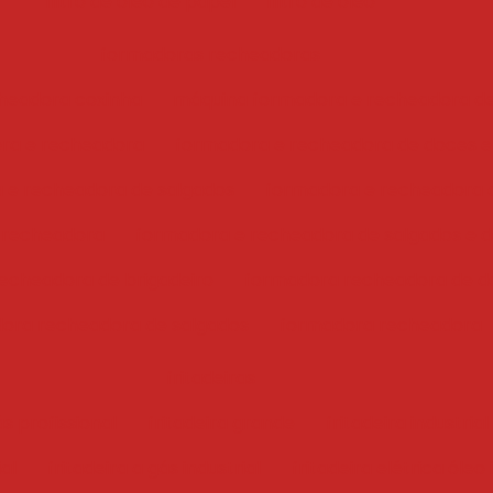
filtro de óleo de papel
filtro de óleo
formadoras recheadoras
headora coxinha
máquina formadora e recheadora d
ra e recheadora
formadora e recheadora de doces e
 e recheadora de salgados
formadora e recheadora 
 recheadora
formadora e recheadora de salgados e 
echeadora de brigadeiro
formadora recheadora de d
ora recheadora de salgados
formadora recheadora
fritadeiras
ás profissional
fritadeira grande
fritadeira industrial
ial
fritadeira a gás industrial
fritadeira elétrica óleo 