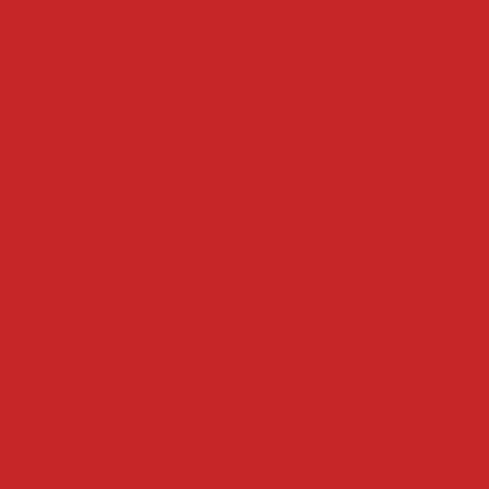
ontínuo de batata cortada
escorredor de batata indus
redor de batata
escorredor de água
escorredor
esteiras
rte industrial
esteira de transporte
esteira rolante
esteira transportadora industrial
esteiras transpo
iais
esteira transportadora de caneca
esteira de e
esteira transportadora de rolos
esteira
fatiadores
atiador de presunto
fatiador de queijo industrial
fat
 frios industrial
fatiador de mussarela
fatiador de f
ustrial
fatiador de frios automático
fatiador de frios