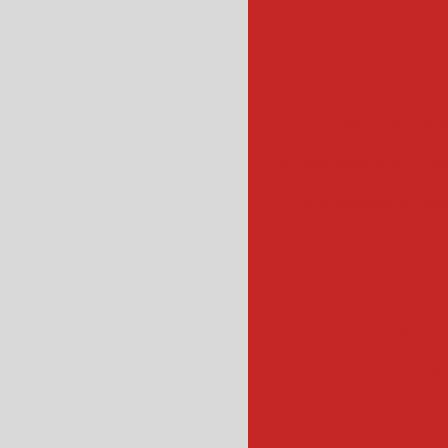
empanadeira para sal
empanadora automa
empanadeira indus
emp
escorr
escorredo
escorredor indus