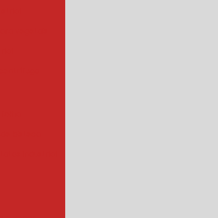
strial
para vegetais
rial
centrífuga
 folha
 de bisteca
atas industrial
s a vapor