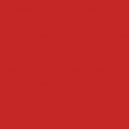
drageadeira chocolate
drageadeira
empanadoras
gados
empanadeira de salgado
empanadora de ali
tica
maquina empanadeira
empanadora combina
trial
mini empanadora compacta
empanadeira de
anadeira
maquina empanadora
empanadora
escorredores
edor para alimentos
escorredor de legumes industrial
r de batata cortada
escorredor de batata frita industr
trial grande
escorredor de batata frita
escorredor i