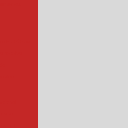
alimentos
a de abóbora
 rotativa
ada
cadora
ncional
quena
ustrial