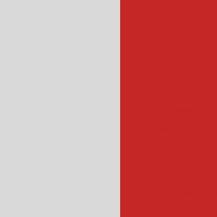
cubetadeira de 
descascadora de bata
descascadora de 
descascad
descascadora 
drageadeira em
maquina drag
drageadeira 