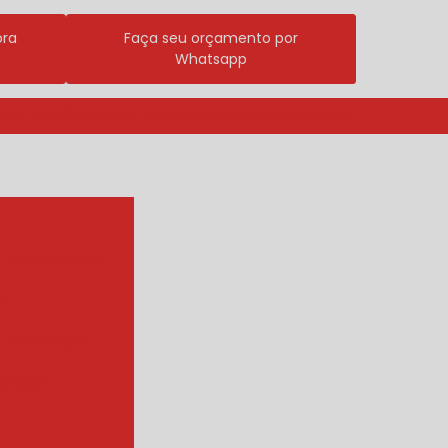
ora
Faça seu orçamento por
Whatsapp
3296-7700
(11) 98409-5498
contato@incalfer.com.br
r agua quente
e
r de tambor
ueador