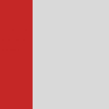
mentos planos
da compacta
 salgados
ial
ndustrial