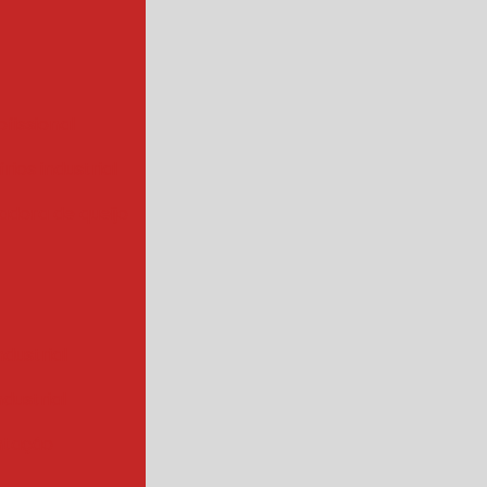
ofissional
rios industrial
hadora de queijo
ndustrial
industrial
ntação