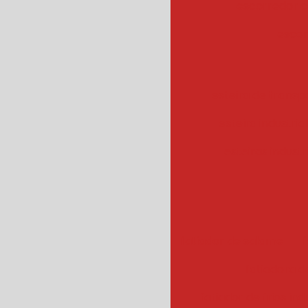
escorredor c
escor
esteira de transpo
esteira industrial
esteiras industr
fatiador de salame
f
fatiadora de
fatiador de frios ind