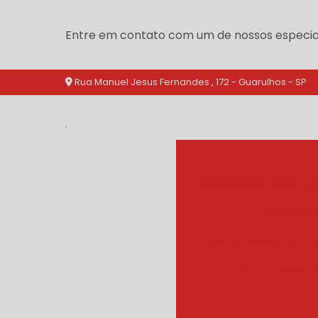
Entre em contato com um de nossos especial
Rua Manuel Jesus Fernandes , 172 - Guarulhos - SP
branqueador agua qu
branquea
branqueador cozinh
branqueador d