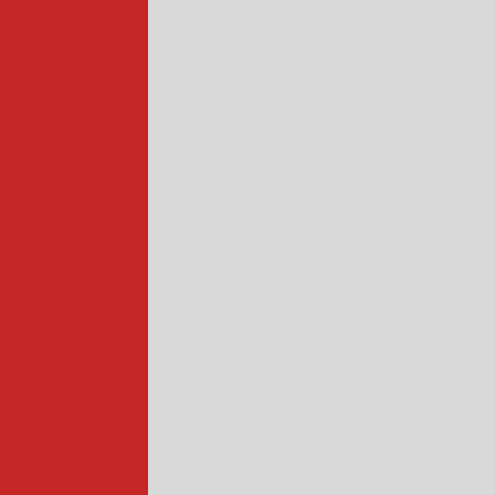
trial
 industrial
rtadoras
levação
iadora de queijo
rios
 profissional