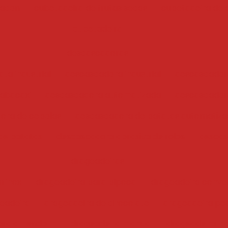
bacon
cubetadeira de frutas secas
cubetadeira de 
cubetadeira
descascadoras
ta industrial
descascadora industrial
descascador
abacaxi
descascadora automatizada
descascadora
ora de cebolas
descascadora de batatas automatiz
de batatas
descascadora abrasiva de rolos
descas
drageadeiras
 inox
drageadeira para pipoca
drageadeira conve
eadeira
drageadeira de chocolate
drageadeira pe
para amendoim
drageadeira manual
drageadeira ind