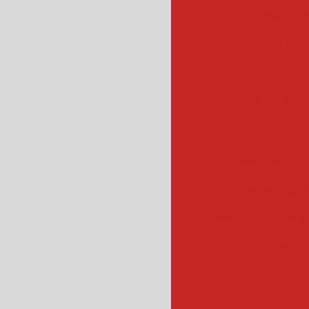
centrifuga ve
centrífuga para fol
centrifuga
centrifuga de legu
cortador bat
cortador de salgad
ccortador de batata 
cortad
cozedor de veget