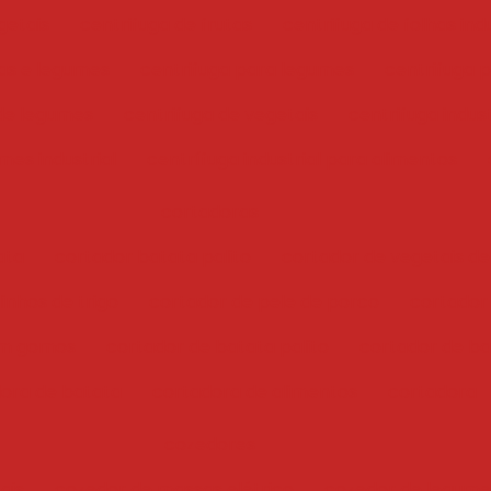
getais
centrifuga de frutas
centrifuga de folhas indu
has e legumes
centrifuga para legumes
centrifuga 
 de legumes
centrifuga de vegetais
centrifuga indust
mes industrial
centrífuga industrial para alimentos
cortadoras
ata
cortador batata palito
cortador de vegetais de
inhos de trigo
cortador de pele de porco
cortador
em gomos
cortador de batata palito
cortador de bat
ora de batata
cortadora de alimentos
cortadora
cozedores
ais
cozedor de massas elétrico
cozedor de legume