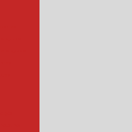
e doces
 salgados
de salgados
doces
oces
 a gás
industrial