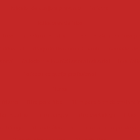
fatiador de queijo e presunto
fatiador
fatiadores de frios
 frios
fatiadora industrial
maquina de fatiar frios pr
 industrial
maquina de fatiar industrial
cortador de f
sional
fatiadora e interfolhadora industrial
interfol
fatiador de queijo profissional
filtros
 fritura
filtro para óleo
filtro para óleo de cozinha i
ha industrial
filtro tanque
filtro centrifugo
filtro 
centrífugo
filtro de óleo rima
filtro tanque por deca