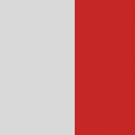
cozedor de leg
cozedor
cozinhador de v
cozinhador d
cozinhador de esteir
cubeta
cubetadeira de frutas
cubetadeira 