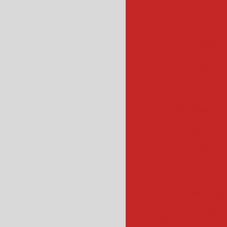
formadora rec
máquina formado
máquina formadora
formadora e
formadora r
formad
fritadeira a g
fritadeira industr