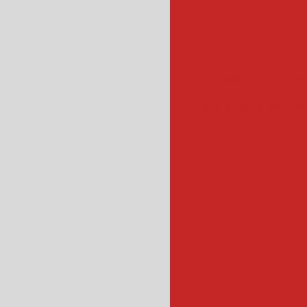
máquina de fatiar
maquina de fatiar frios
cortador de frios profis
filtro para óleo e
filtro para cozin
filtro de óleo 