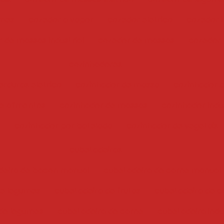
umes
cozedor a vapor
cozedor eletrico
cozedor i
 de massas industrial
cozedor de massas
cozedor
cozinhadores
erduras eletrico
cozinhador de massa
cozinhador 
e alimentos
cozinhador de massas
cozinhador indus
a
cozinhador por batelada
cozinhador de vegetais
cubetadeiras
deira de bacon manual
cubetadeira de carne manual
 e legumes
cubetadeira de frutas
cubetadeira de c
de legumes
cubetadeira de carne
cubetadeira indu