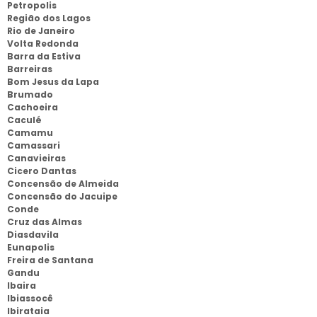
Petropolis
Região dos Lagos
Rio de Janeiro
Volta Redonda
Barra da Estiva
Barreiras
Bom Jesus da Lapa
Brumado
Cachoeira
Caculé
Camamu
Camassari
Canavieiras
Cicero Dantas
Concensão de Almeida
Concensão do Jacuipe
Conde
Cruz das Almas
Diasdavila
Eunapolis
Freira de Santana
Gandu
Ibaira
Ibiassocê
Ibirataia