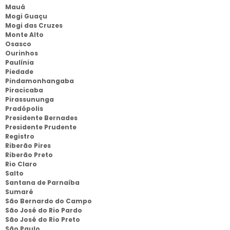
Mauá
Mogi Guaçu
Mogi das Cruzes
Monte Alto
Osasco
Ourinhos
Paulínia
Piedade
Pindamonhangaba
Piracicaba
Pirassununga
Pradópolis
Presidente Bernades
Presidente Prudente
Registro
Riberão Pires
Riberão Preto
Rio Claro
Salto
Santana de Parnaíba
Sumaré
São Bernardo do Campo
São José do Rio Pardo
São José do Rio Preto
São Paulo