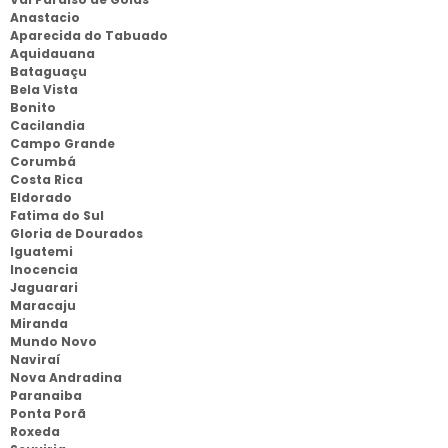
Anastacio
Aparecida do Tabuado
Aquidauana
Bataguaçu
Bela Vista
Bonito
Cacilandia
Campo Grande
Corumbá
Costa Rica
Eldorado
Fatima do Sul
Gloria de Dourados
Iguatemi
Inocencia
Jaguarari
Maracaju
Miranda
Mundo Novo
Naviraí
Nova Andradina
Paranaiba
Ponta Porã
Roxeda