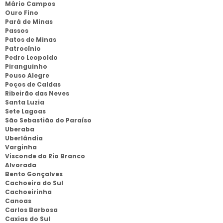
Mário Campos
Ouro Fino
Pará de Minas
Passos
Patos de Minas
Patrocínio
Pedro Leopoldo
Piranguinho
Pouso Alegre
Poços de Caldas
Ribeirão das Neves
Santa Luzia
Sete Lagoas
São Sebastião do Paraíso
Uberaba
Uberlândia
Varginha
Visconde do Rio Branco
Alvorada
Bento Gonçalves
Cachoeira do Sul
Cachoeirinha
Canoas
Carlos Barbosa
Caxias do Sul