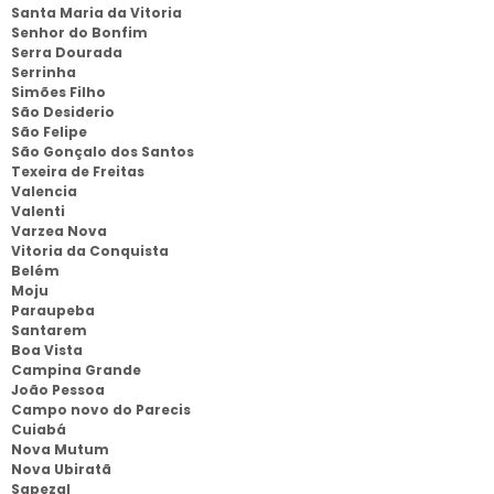
Santa Maria da Vitoria
Senhor do Bonfim
Serra Dourada
Serrinha
Simões Filho
São Desiderio
São Felipe
São Gonçalo dos Santos
Texeira de Freitas
Valencia
Valenti
Varzea Nova
Vitoria da Conquista
Belém
Moju
Paraupeba
Santarem
Boa Vista
Campina Grande
João Pessoa
Campo novo do Parecis
Cuiabá
Nova Mutum
Nova Ubiratã
Sapezal