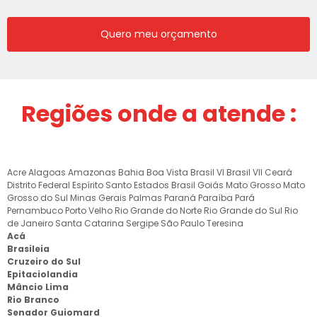
Quero meu orçamento
Regiões onde a atende :
Acre
Alagoas
Amazonas
Bahia
Boa Vista
Brasil VI
Brasil VII
Ceará
Distrito Federal
Espírito Santo
Estados Brasil
Goiás
Mato Grosso
Mato
Grosso do Sul
Minas Gerais
Palmas
Paraná
Paraíba
Pará
Pernambuco
Porto Velho
Rio Grande do Norte
Rio Grande do Sul
Rio
de Janeiro
Santa Catarina
Sergipe
São Paulo
Teresina
Acá
Brasileia
Cruzeiro do Sul
Epitaciolandia
Mâncio Lima
Rio Branco
Senador Guiomard