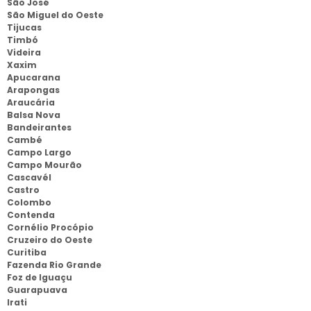
São José
São Miguel do Oeste
Tijucas
Timbó
Videira
Xaxim
Apucarana
Arapongas
Araucária
Balsa Nova
Bandeirantes
Cambé
Campo Largo
Campo Mourão
Cascavél
Castro
Colombo
Contenda
Cornélio Procópio
Cruzeiro do Oeste
Curitiba
Fazenda Rio Grande
Foz de Iguaçu
Guarapuava
Irati