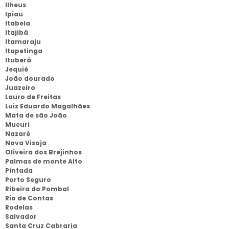
Ilheus
Ipiau
Itabela
Itajibá
Itamaraju
Itapetinga
Ituberá
Jequié
João dourado
Juazeiro
Lauro de Freitas
Luiz Eduardo Magalhães
Mata de são João
Mucuri
Nazaré
Nova Visoja
Oliveira dos Brejinhos
Palmas de monte Alto
Pintada
Porto Seguro
Ribeira do Pombal
Rio de Contas
Rodelas
Salvador
Santa Cruz Cabraria