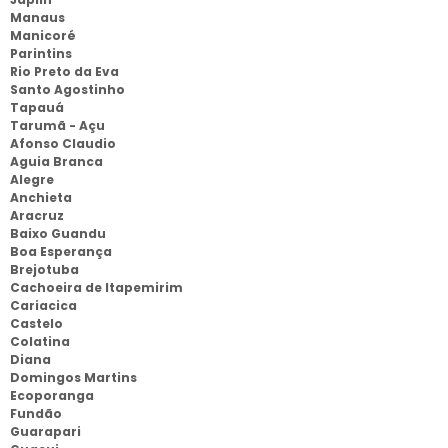
Manaus
Manicoré
Parintins
Rio Preto da Eva
Santo Agostinho
Tapauá
Tarumã - Açu
Afonso Claudio
Aguia Branca
Alegre
Anchieta
Aracruz
Baixo Guandu
Boa Esperança
Brejotuba
Cachoeira de Itapemirim
Cariacica
Castelo
Colatina
Diana
Domingos Martins
Ecoporanga
Fundão
Guarapari