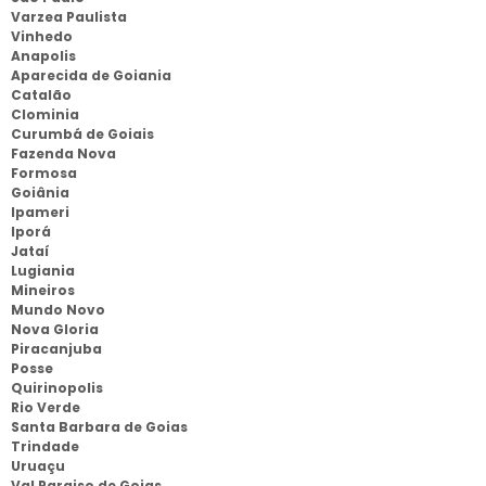
Varzea Paulista
Vinhedo
Anapolis
Aparecida de Goiania
Catalão
Clominia
Curumbá de Goiais
Fazenda Nova
Formosa
Goiânia
Ipameri
Iporá
Jataí
Lugiania
Mineiros
Mundo Novo
Nova Gloria
Piracanjuba
Posse
Quirinopolis
Rio Verde
Santa Barbara de Goias
Trindade
Uruaçu
Val Paraiso de Goias