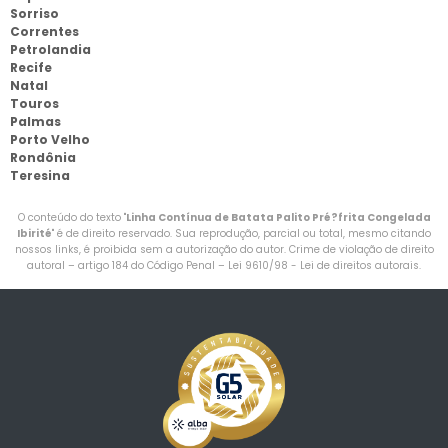
Sorriso
Correntes
Petrolandia
Recife
Natal
Touros
Palmas
Porto Velho
Rondônia
Teresina
O conteúdo do texto "
Linha Contínua de Batata Palito Pré?frita Congelada
Ibirité
" é de direito reservado. Sua reprodução, parcial ou total, mesmo citando
nossos links, é proibida sem a autorização do autor. Crime de violação de direito
autoral – artigo 184 do Código Penal –
Lei 9610/98 - Lei de direitos autorais
.