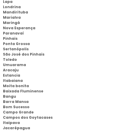
Lapa
Londrina
Mandirituba
Marialva
Maringá
Nova Esperança
Paranavaí
Pinhais
Ponta Grossa
Sertanópolis
São José dos Pinhais
Toledo
Umuarama
Aracaju
Estancia
Itabaiana
Moita bonita
Baixada Fluminense
Bangu
Barra Mansa
Bom Sucesso
Campo Grande
Campos dos Goytacases
Itaipava
Jacarépagua