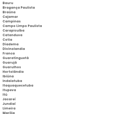
Bauru
Bragança Paulista
Braúna
Cajamar
Campinas
Campo Limpo Paulista
Carapicuíba
Catanduva
Cotia
Diadema
Divinolandia
Franca
Guaratinguetá
Guarujá
Guarulhos
Hortolândia
Ibiúna
Indaiatuba
Itaquaquecetuba
Itupeva
Itú
Jacareí
Jundiaí
Limeira
Marília