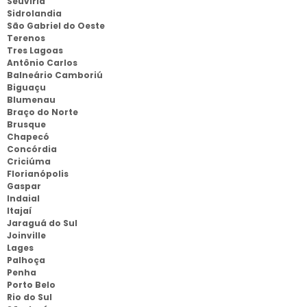
Seuviria
Sidrolandia
São Gabriel do Oeste
Terenos
Tres Lagoas
Antônio Carlos
Balneário Camboriú
Biguaçu
Blumenau
Braço do Norte
Brusque
Chapecó
Concórdia
Criciúma
Florianópolis
Gaspar
Indaial
Itajaí
Jaraguá do Sul
Joinville
Lages
Palhoça
Penha
Porto Belo
Rio do Sul