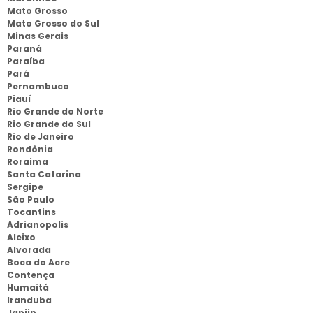
Mato Grosso
Mato Grosso do Sul
Minas Gerais
Paraná
Paraíba
Pará
Pernambuco
Piauí
Rio Grande do Norte
Rio Grande do Sul
Rio de Janeiro
Rondônia
Roraima
Santa Catarina
Sergipe
São Paulo
Tocantins
Adrianopolis
Aleixo
Alvorada
Boca do Acre
Contença
Humaitá
Iranduba
Japiin