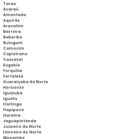
Tarau
Acaraú
Amontada
Aquirás
Aracatim
Barreira
Beberibe
Bulugum
Camocim
Capistrano
Casvavel
Eugebio
Forquilia
Fortaleza
Guaraiçaba do Norte
Horizonte
Iguaiuba
Iguatu
Itaitinga
Itapipoca
Itarema
Jaguapintanda
Juazeiro do Norte
Limoeiro do Norte
Mucambo