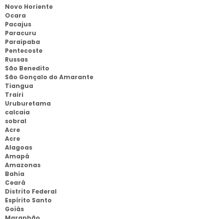
Novo Horiente
Ocara
Pacajus
Paracuru
Paraipaba
Pentecoste
Russas
São Benedito
São Gonçalo do Amarante
Tiangua
Trairi
Uruburetama
calcaia
sobral
Acre
Acre
Alagoas
Amapá
Amazonas
Bahia
Ceará
Distrito Federal
Espírito Santo
Goiás
Maranhão