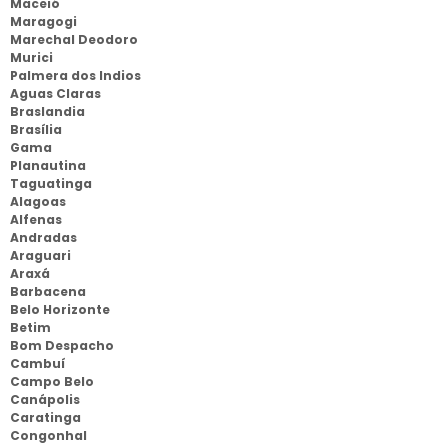
Maceió
Maragogi
Marechal Deodoro
Murici
Palmera dos Indios
Aguas Claras
Braslandia
Brasília
Gama
Planautina
Taguatinga
Alagoas
Alfenas
Andradas
Araguari
Araxá
Barbacena
Belo Horizonte
Betim
Bom Despacho
Cambuí
Campo Belo
Canápolis
Caratinga
Congonhal