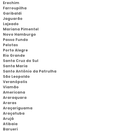
Erechim
Farroupilha
Garibaldi
Jaguarão
Lajeado
Mariana Pimentel
Novo Hamburgo
Passo Fundo
Pelotas
Porto Alegre
Rio Grande
Santa Cruz do Sul
Santa Maria
Santo Antônio da Patrulha
São Leopoldo
Veranópolis
Viamão
Americana
Araraquara
Araras
Araçariguama
Araçatuba
Arujá
Atibaia
Barueri