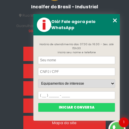
Incalfer do Brasil - Industrial
Rua Manuel Jesus Fernandes , 172 - Jardim Santo
Afonso
Olá! Fale agora pelo
Guarulhos - SP - CEP: 07215-230
(11) 3296-7700
(11)
WhatsApp
98409-5498
contato@incalfer.com.br
Horário de atendimento das 07:30 às 16:30 - Sex. até
15h30
Insira seu nome e telefone
Home
Sobre Nós
Categorias
Clientes
INICIAR CONVERSA
1
Mapa do site