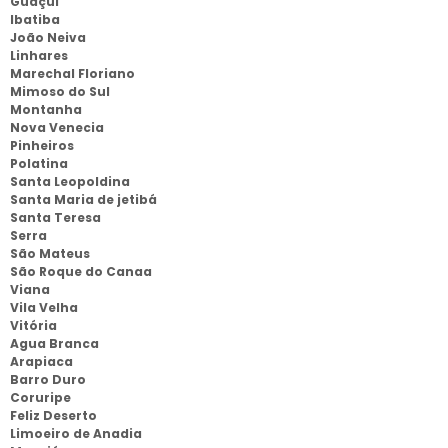
Guaçui
Ibatiba
João Neiva
Linhares
Marechal Floriano
Mimoso do Sul
Montanha
Nova Venecia
Pinheiros
Polatina
Santa Leopoldina
Santa Maria de jetibá
Santa Teresa
Serra
São Mateus
São Roque do Canaa
Viana
Vila Velha
Vitória
Agua Branca
Arapiaca
Barro Duro
Coruripe
Feliz Deserto
Limoeiro de Anadia