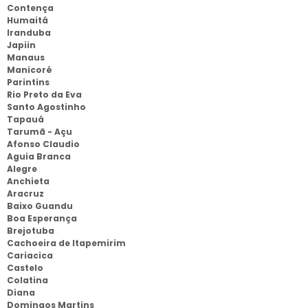
Contença
Humaitá
Iranduba
Japiin
Manaus
Manicoré
Parintins
Rio Preto da Eva
Santo Agostinho
Tapauá
Tarumã - Açu
Afonso Claudio
Aguia Branca
Alegre
Anchieta
Aracruz
Baixo Guandu
Boa Esperança
Brejotuba
Cachoeira de Itapemirim
Cariacica
Castelo
Colatina
Diana
Domingos Martins