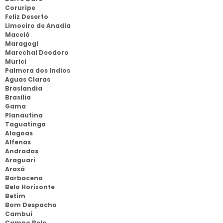
Coruripe
Feliz Deserto
Limoeiro de Anadia
Maceió
Maragogi
Marechal Deodoro
Murici
Palmera dos Indios
Aguas Claras
Braslandia
Brasília
Gama
Planautina
Taguatinga
Alagoas
Alfenas
Andradas
Araguari
Araxá
Barbacena
Belo Horizonte
Betim
Bom Despacho
Cambuí
Campo Belo