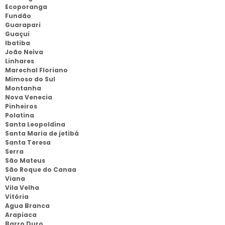
Ecoporanga
Fundão
Guarapari
Guaçui
Ibatiba
João Neiva
Linhares
Marechal Floriano
Mimoso do Sul
Montanha
Nova Venecia
Pinheiros
Polatina
Santa Leopoldina
Santa Maria de jetibá
Santa Teresa
Serra
São Mateus
São Roque do Canaa
Viana
Vila Velha
Vitória
Agua Branca
Arapiaca
Barro Duro