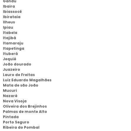
Gandu
Ibaira
Ibiassocê
Ibirataia
Ilheus
Ipiau
Itabela
Itajibá
Itamaraju
Itapetinga
Ituberá
Jequié
João dourado
Juazeiro
Lauro de Freitas
Luiz Eduardo Magalhães
Mata de são João
Mucuri
Nazaré
Nova Visoja
Oliveira dos Brejinhos
Palmas de monte Alto
Pintada
Porto Seguro
Ribeira do Pombal