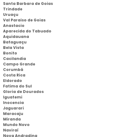
Santa Barbara de Goias
Trindade
Uruaçu
Val Paraiso de Goias
Anastacio
Aparecida do Tabuado
Aquidauana
Bataguaçu
Bela Vista
Bonito
Cacilandia
Campo Grande
Corumbá
Costa Rica
Eldorado
Fatima do Sul
Gloria de Dourados
Iguatemi
Inocencia
Jaguarari
Maracaju
Miranda
Mundo Novo
Naviraí
Nova Andradina