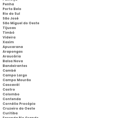
Penha
Porto Belo
Rio do Sul
São José
São Miguel do Oeste
Tijucas
Timbó
Videira
Xaxim
Apucarana
Arapongas
Araucária
Balsa Nova
Bandeirantes
Cambé
Campo Largo
Campo Mourão
Cascavél
Castro
Colombo
Contenda
Cornélio Procópio
Cruzeiro do Oeste
Curitiba
Fazenda Rio Grande