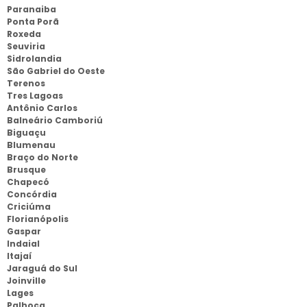
Paranaiba
Ponta Porã
Roxeda
Seuviria
Sidrolandia
São Gabriel do Oeste
Terenos
Tres Lagoas
Antônio Carlos
Balneário Camboriú
Biguaçu
Blumenau
Braço do Norte
Brusque
Chapecó
Concórdia
Criciúma
Florianópolis
Gaspar
Indaial
Itajaí
Jaraguá do Sul
Joinville
Lages
Palhoça