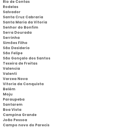
Rio de Contas
Rodelas
Salvador
Santa Cruz Cabraria
Santa Maria da Vitoria
Senhor do Bonfim
Serra Dourada
Serrinha
Simões Filho
São Desiderio
São Felipe
São Gonçalo dos Santos
Texeira de Freitas
Valencia
Valenti
Varzea Nova
Vitoria da Conquista
Belém
Moju
Paraupeba
Santarem
Boa Vista
Campina Grande
João Pessoa
Campo novo do Parecis