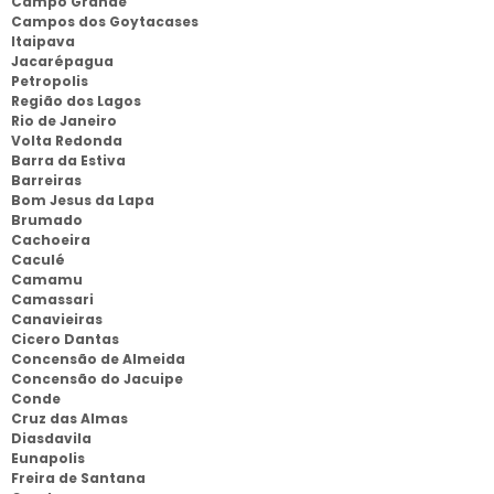
Campo Grande
Campos dos Goytacases
Itaipava
Jacarépagua
Petropolis
Região dos Lagos
Rio de Janeiro
Volta Redonda
Barra da Estiva
Barreiras
Bom Jesus da Lapa
Brumado
Cachoeira
Caculé
Camamu
Camassari
Canavieiras
Cicero Dantas
Concensão de Almeida
Concensão do Jacuipe
Conde
Cruz das Almas
Diasdavila
Eunapolis
Freira de Santana