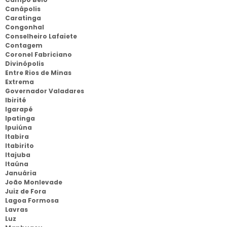
Canápolis
Caratinga
Congonhal
Conselheiro Lafaiete
Contagem
Coronel Fabriciano
Divinópolis
Entre Rios de Minas
Extrema
Governador Valadares
Ibirité
Igarapé
Ipatinga
Ipuiúna
Itabira
Itabirito
Itajuba
Itaúna
Januária
João Monlevade
Juiz de Fora
Lagoa Formosa
Lavras
Luz