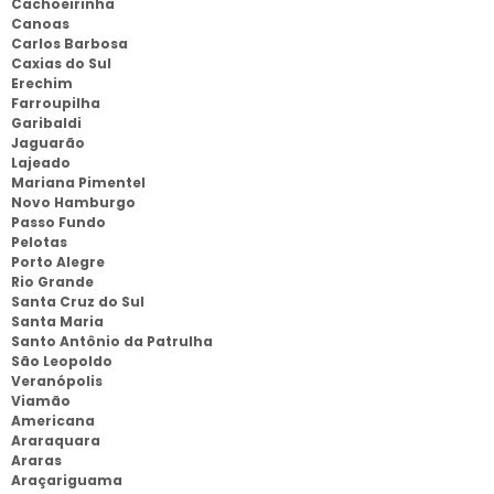
Cachoeirinha
Canoas
Carlos Barbosa
Caxias do Sul
Erechim
Farroupilha
Garibaldi
Jaguarão
Lajeado
Mariana Pimentel
Novo Hamburgo
Passo Fundo
Pelotas
Porto Alegre
Rio Grande
Santa Cruz do Sul
Santa Maria
Santo Antônio da Patrulha
São Leopoldo
Veranópolis
Viamão
Americana
Araraquara
Araras
Araçariguama