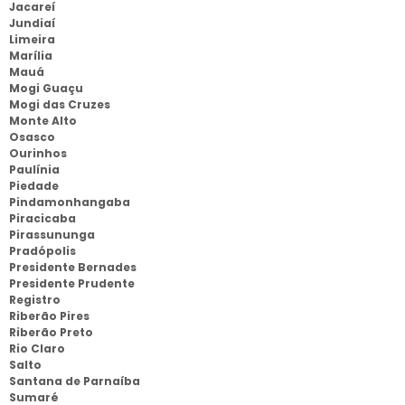
Jacareí
Jundiaí
Limeira
Marília
Mauá
Mogi Guaçu
Mogi das Cruzes
Monte Alto
Osasco
Ourinhos
Paulínia
Piedade
Pindamonhangaba
Piracicaba
Pirassununga
Pradópolis
Presidente Bernades
Presidente Prudente
Registro
Riberão Pires
Riberão Preto
Rio Claro
Salto
Santana de Parnaíba
Sumaré