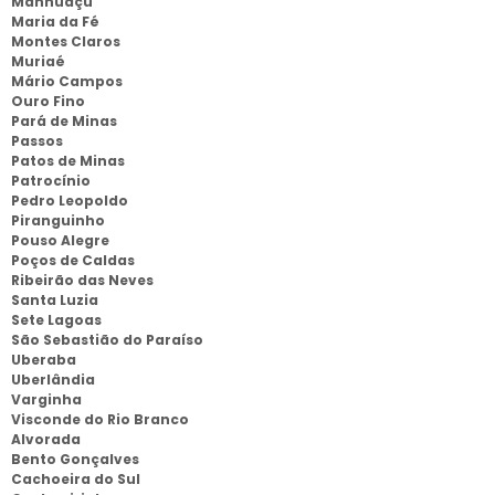
Manhuaçu
Maria da Fé
Montes Claros
Muriaé
Mário Campos
Ouro Fino
Pará de Minas
Passos
Patos de Minas
Patrocínio
Pedro Leopoldo
Piranguinho
Pouso Alegre
Poços de Caldas
Ribeirão das Neves
Santa Luzia
Sete Lagoas
São Sebastião do Paraíso
Uberaba
Uberlândia
Varginha
Visconde do Rio Branco
Alvorada
Bento Gonçalves
Cachoeira do Sul