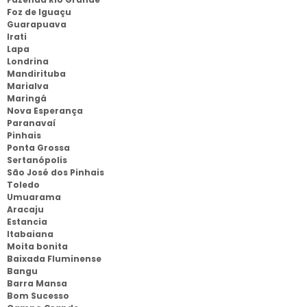
Foz de Iguaçu
Guarapuava
Irati
Lapa
Londrina
Mandirituba
Marialva
Maringá
Nova Esperança
Paranavaí
Pinhais
Ponta Grossa
Sertanópolis
São José dos Pinhais
Toledo
Umuarama
Aracaju
Estancia
Itabaiana
Moita bonita
Baixada Fluminense
Bangu
Barra Mansa
Bom Sucesso