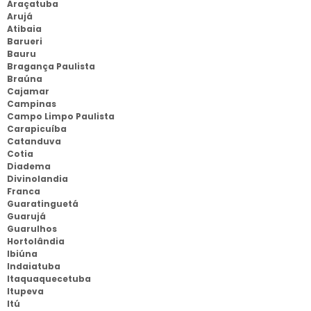
Araçatuba
Arujá
Atibaia
Barueri
Bauru
Bragança Paulista
Braúna
Cajamar
Campinas
Campo Limpo Paulista
Carapicuíba
Catanduva
Cotia
Diadema
Divinolandia
Franca
Guaratinguetá
Guarujá
Guarulhos
Hortolândia
Ibiúna
Indaiatuba
Itaquaquecetuba
Itupeva
Itú