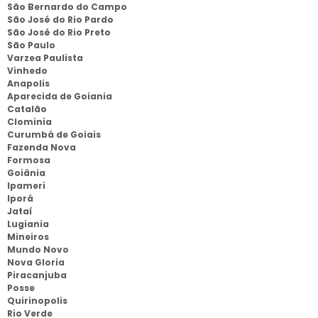
São Bernardo do Campo
São José do Rio Pardo
São José do Rio Preto
São Paulo
Varzea Paulista
Vinhedo
Anapolis
Aparecida de Goiania
Catalão
Clominia
Curumbá de Goiais
Fazenda Nova
Formosa
Goiânia
Ipameri
Iporá
Jataí
Lugiania
Mineiros
Mundo Novo
Nova Gloria
Piracanjuba
Posse
Quirinopolis
Rio Verde