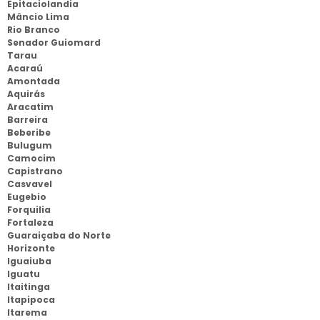
Epitaciolandia
Mâncio Lima
Rio Branco
Senador Guiomard
Tarau
Acaraú
Amontada
Aquirás
Aracatim
Barreira
Beberibe
Bulugum
Camocim
Capistrano
Casvavel
Eugebio
Forquilia
Fortaleza
Guaraiçaba do Norte
Horizonte
Iguaiuba
Iguatu
Itaitinga
Itapipoca
Itarema