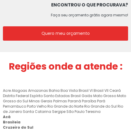
ENCONTROU O QUE PROCURAVA?
Faça seu orçamento grátis agora mesmo!
Quero meu orçamento
Regiões onde a atende :
Acre
Alagoas
Amazonas
Bahia
Boa Vista
Brasil VI
Brasil VII
Ceará
Distrito Federal
Espírito Santo
Estados Brasil
Goiás
Mato Grosso
Mato
Grosso do Sul
Minas Gerais
Palmas
Paraná
Paraíba
Pará
Pernambuco
Porto Velho
Rio Grande do Norte
Rio Grande do Sul
Rio
de Janeiro
Santa Catarina
Sergipe
São Paulo
Teresina
Acá
Brasileia
Cruzeiro do Sul