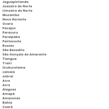
Jaguapintanda
Juazeiro do Norte
Limoeiro do Norte
Mucambo
Novo Horiente
Ocara
Pacajus
Paracuru
Paraipaba
Pentecoste
Russas
São Benedito
São Gonçalo do Amarante
Tiangua
Trairi
Uruburetama
calcaia
sobral
Acre
Acre
Alagoas
Amapá
Amazonas
Bahia
Ceará