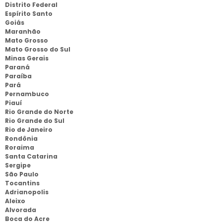
Distrito Federal
Espírito Santo
Goiás
Maranhão
Mato Grosso
Mato Grosso do Sul
Minas Gerais
Paraná
Paraíba
Pará
Pernambuco
Piauí
Rio Grande do Norte
Rio Grande do Sul
Rio de Janeiro
Rondônia
Roraima
Santa Catarina
Sergipe
São Paulo
Tocantins
Adrianopolis
Aleixo
Alvorada
Boca do Acre