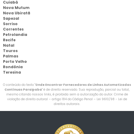
Cuiabá
Nova Mutum
Nova Ubiratã
Sapezal
Sorriso
Correntes
Petrolandia
Recife
Natal
Touros
Palmas
Porto Velho
Rondônia
Teresina
O conteúdo do texto "
Onde Encontrar Fornecedores de Linhas Automatizadas
Contínuas Paraipaba
" é de direito reservado. Sua reprodução, parcial ou total,
mesmo citando nossos links, é proibida sem a autorização do autor. Crime de
violação de direito autoral – artigo 184 do Código Penal –
Lei 9610/98 - Lei de
direitos autorais
.