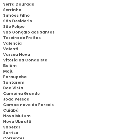
Serra Dourada
Serrinha
Simões Filho
São Desiderio
São Felipe
São Gonçalo dos Santos
Texeira de Freitas
Valencia
Valenti
Varzea Nova
Vitoria da Conquista
Belém
Moju
Paraupeba
Santarem
Boa Vista
Campina Grande
João Pessoa
Campo novo do Parecis
Cuiabá
Nova Mutum
Nova Ubiratã
Sapezal
Sorriso
Correntes