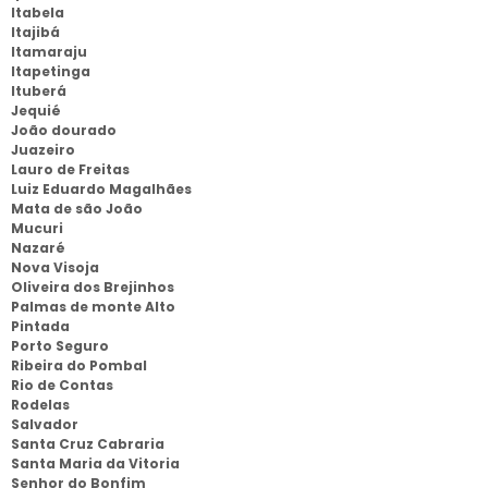
Itabela
Itajibá
Itamaraju
Itapetinga
Ituberá
Jequié
João dourado
Juazeiro
Lauro de Freitas
Luiz Eduardo Magalhães
Mata de são João
Mucuri
Nazaré
Nova Visoja
Oliveira dos Brejinhos
Palmas de monte Alto
Pintada
Porto Seguro
Ribeira do Pombal
Rio de Contas
Rodelas
Salvador
Santa Cruz Cabraria
Santa Maria da Vitoria
Senhor do Bonfim