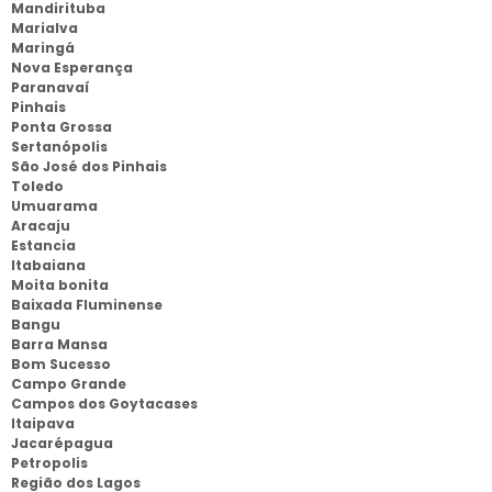
Mandirituba
Marialva
Maringá
Nova Esperança
Paranavaí
Pinhais
Ponta Grossa
Sertanópolis
São José dos Pinhais
Toledo
Umuarama
Aracaju
Estancia
Itabaiana
Moita bonita
Baixada Fluminense
Bangu
Barra Mansa
Bom Sucesso
Campo Grande
Campos dos Goytacases
Itaipava
Jacarépagua
Petropolis
Região dos Lagos