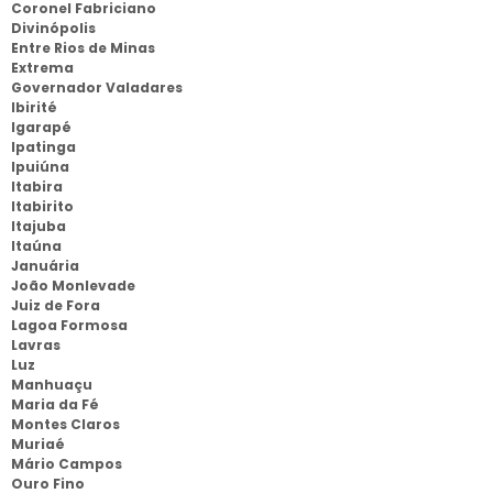
Coronel Fabriciano
Divinópolis
Entre Rios de Minas
Extrema
Governador Valadares
Ibirité
Igarapé
Ipatinga
Ipuiúna
Itabira
Itabirito
Itajuba
Itaúna
Januária
João Monlevade
Juiz de Fora
Lagoa Formosa
Lavras
Luz
Manhuaçu
Maria da Fé
Montes Claros
Muriaé
Mário Campos
Ouro Fino