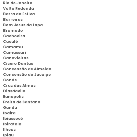
Rio de Janeiro
Volta Redonda
Barra da Estiva
Barreiras
Bom Jesus da Lapa
Brumado
Cachoeira
Caculé
Camamu
Camassari
Canavieiras
Cicero Dantas
Concensão de Almeida
Concensão do Jacuipe
Conde
Cruz das Almas
Diasdavila
Eunapolis
Freira de Santana
Gandu
Ibaira
Ibiassocê
Ibirataia
Ilheus
Ipiau