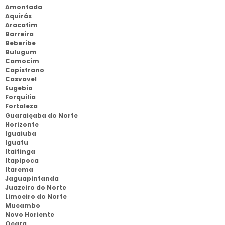
Amontada
Aquirás
Aracatim
Barreira
Beberibe
Bulugum
Camocim
Capistrano
Casvavel
Eugebio
Forquilia
Fortaleza
Guaraiçaba do Norte
Horizonte
Iguaiuba
Iguatu
Itaitinga
Itapipoca
Itarema
Jaguapintanda
Juazeiro do Norte
Limoeiro do Norte
Mucambo
Novo Horiente
Ocara