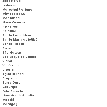
João Neiva
Linhares
Marechal Floriano
Mimoso do Sul
Montanha
Nova Venecia
Pinheiros
Polatina
Santa Leopoldina
Santa Maria de jetibá
Santa Teresa
Serra
São Mateus
São Roque do Canaa
Viana
Vila Velha
Vitória
Agua Branca
Arapiaca
Barro Duro
Coruripe
Feliz Deserto
Limoeiro de Anadia
Maceió
Maragogi