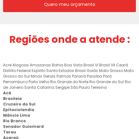
Quero meu orçamento
Regiões onde a atende :
Acre
Alagoas
Amazonas
Bahia
Boa Vista
Brasil VI
Brasil VII
Ceará
Distrito Federal
Espírito Santo
Estados Brasil
Goiás
Mato Grosso
Mato
Grosso do Sul
Minas Gerais
Palmas
Paraná
Paraíba
Pará
Pernambuco
Porto Velho
Rio Grande do Norte
Rio Grande do Sul
Rio
de Janeiro
Santa Catarina
Sergipe
São Paulo
Teresina
Acá
Brasileia
Cruzeiro do Sul
Epitaciolandia
Mâncio Lima
Rio Branco
Senador Guiomard
Tarau
Acaraú