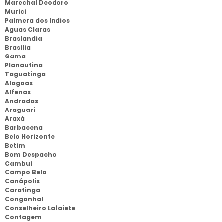
Marechal Deodoro
Murici
Palmera dos Indios
Aguas Claras
Braslandia
Brasília
Gama
Planautina
Taguatinga
Alagoas
Alfenas
Andradas
Araguari
Araxá
Barbacena
Belo Horizonte
Betim
Bom Despacho
Cambuí
Campo Belo
Canápolis
Caratinga
Congonhal
Conselheiro Lafaiete
Contagem