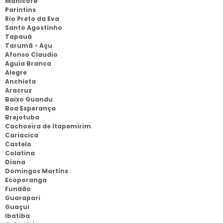
Manicoré
Parintins
Rio Preto da Eva
Santo Agostinho
Tapauá
Tarumã - Açu
Afonso Claudio
Aguia Branca
Alegre
Anchieta
Aracruz
Baixo Guandu
Boa Esperança
Brejotuba
Cachoeira de Itapemirim
Cariacica
Castelo
Colatina
Diana
Domingos Martins
Ecoporanga
Fundão
Guarapari
Guaçui
Ibatiba