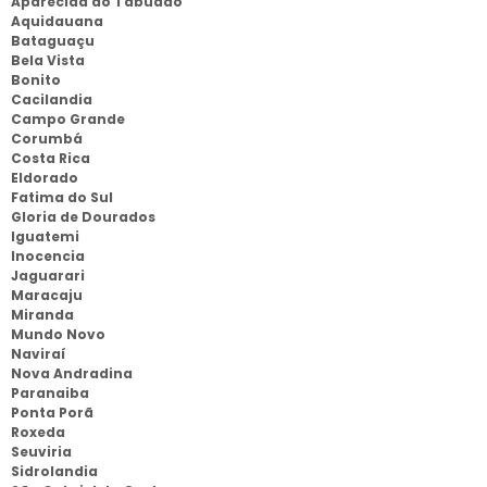
Aparecida do Tabuado
Aquidauana
Bataguaçu
Bela Vista
Bonito
Cacilandia
Campo Grande
Corumbá
Costa Rica
Eldorado
Fatima do Sul
Gloria de Dourados
Iguatemi
Inocencia
Jaguarari
Maracaju
Miranda
Mundo Novo
Naviraí
Nova Andradina
Paranaiba
Ponta Porã
Roxeda
Seuviria
Sidrolandia