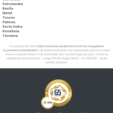
Petrolandia
Recife
Natal
Touros
Palmas
Porto Velho
Rondônia
Teresina
O conteúdo do texto "
Linha Contínua de Batata Pré Frita Congelada
Orçamento Uberlândia
" é de direito reservado. Sua reprodução, parcial ou total,
mesmo citando nossos links, é proibida sem a autorização do autor. Crime de
violação de direito autoral – artigo 184 do Código Penal –
Lei 9610/98 - Lei de
direitos autorais
.