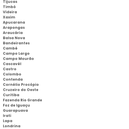
Tijucas
Timbó
Videira
Xaxim
Apucarana
Arapongas
Araucária
Balsa Nova
Bandeirantes
Cambé
Campo Largo
Campo Mourão
Cascavél
Castro
Colombo
Contenda
Cornélio Procópio
Cruzeiro do Oeste
Curitiba
Fazenda Rio Grande
Foz de Iguaçu
Guarapuava
Irati
Lapa
Londrina