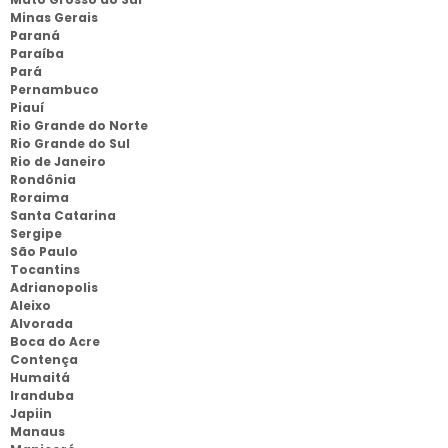
Minas Gerais
Paraná
Paraíba
Pará
Pernambuco
Piauí
Rio Grande do Norte
Rio Grande do Sul
Rio de Janeiro
Rondônia
Roraima
Santa Catarina
Sergipe
São Paulo
Tocantins
Adrianopolis
Aleixo
Alvorada
Boca do Acre
Contença
Humaitá
Iranduba
Japiin
Manaus