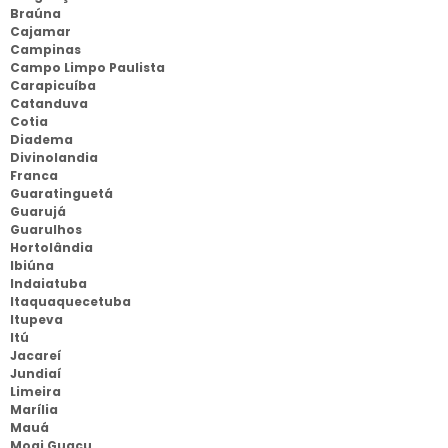
Braúna
Cajamar
Campinas
Campo Limpo Paulista
Carapicuíba
Catanduva
Cotia
Diadema
Divinolandia
Franca
Guaratinguetá
Guarujá
Guarulhos
Hortolândia
Ibiúna
Indaiatuba
Itaquaquecetuba
Itupeva
Itú
Jacareí
Jundiaí
Limeira
Marília
Mauá
Mogi Guaçu