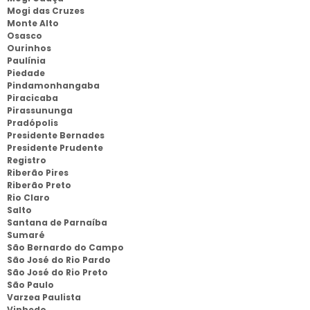
Mogi das Cruzes
Monte Alto
Osasco
Ourinhos
Paulínia
Piedade
Pindamonhangaba
Piracicaba
Pirassununga
Pradópolis
Presidente Bernades
Presidente Prudente
Registro
Riberão Pires
Riberão Preto
Rio Claro
Salto
Santana de Parnaíba
Sumaré
São Bernardo do Campo
São José do Rio Pardo
São José do Rio Preto
São Paulo
Varzea Paulista
Vinhedo