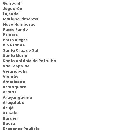
Garibaldi
Jaguarão
Lajeado
Mariana Pimentel
Novo Hamburgo
Passo Fundo
Pelotas
Porto Alegre
Rio Grande
Santa Cruz do Sul
Santa Maria
Santo Antônio da Patrulha
São Leopoldo
Veranópolis
Viamão
Americana
Araraquara
Araras
Araçariguama
Araçatuba
Arujá
Atibaia
Barueri
Bauru
Bragança Paulista