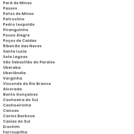
Pará de Minas
Passos
Patos de Minas
Patrocínio
Pedro Leopoldo
Piranguinho
Pouso Alegre
Poços de Caldas
Ribeirão das Neves
Santa Luzia
Sete Lagoas
São Sebastião do Paraíso
Uberaba
Uberlândia
Varginha
Visconde do Rio Branco
Alvorada
Bento Gonçalves
Cachoeira do Sul
Cachoeirinha
Canoas
Carlos Barbosa
Caxias do Sul
Erechim
Farroupilha