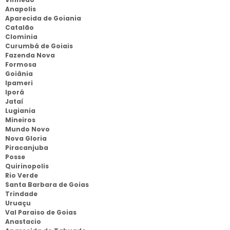
Anapolis
Aparecida de Goiania
Catalão
Clominia
Curumbá de Goiais
Fazenda Nova
Formosa
Goiânia
Ipameri
Iporá
Jataí
Lugiania
Mineiros
Mundo Novo
Nova Gloria
Piracanjuba
Posse
Quirinopolis
Rio Verde
Santa Barbara de Goias
Trindade
Uruaçu
Val Paraiso de Goias
Anastacio