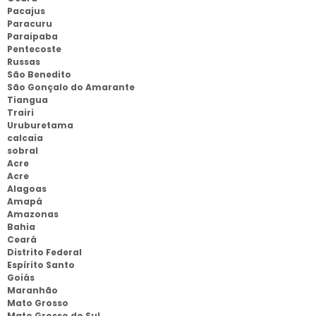
Pacajus
Paracuru
Paraipaba
Pentecoste
Russas
São Benedito
São Gonçalo do Amarante
Tiangua
Trairi
Uruburetama
calcaia
sobral
Acre
Acre
Alagoas
Amapá
Amazonas
Bahia
Ceará
Distrito Federal
Espírito Santo
Goiás
Maranhão
Mato Grosso
Mato Grosso do Sul