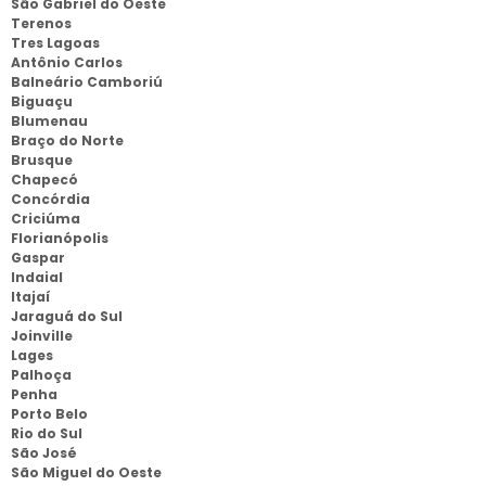
São Gabriel do Oeste
Terenos
Tres Lagoas
Antônio Carlos
Balneário Camboriú
Biguaçu
Blumenau
Braço do Norte
Brusque
Chapecó
Concórdia
Criciúma
Florianópolis
Gaspar
Indaial
Itajaí
Jaraguá do Sul
Joinville
Lages
Palhoça
Penha
Porto Belo
Rio do Sul
São José
São Miguel do Oeste