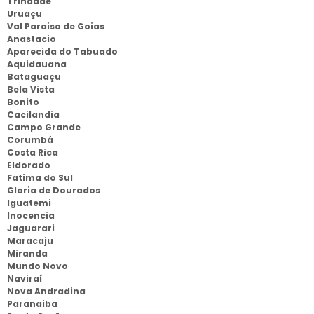
Trindade
Uruaçu
Val Paraiso de Goias
Anastacio
Aparecida do Tabuado
Aquidauana
Bataguaçu
Bela Vista
Bonito
Cacilandia
Campo Grande
Corumbá
Costa Rica
Eldorado
Fatima do Sul
Gloria de Dourados
Iguatemi
Inocencia
Jaguarari
Maracaju
Miranda
Mundo Novo
Naviraí
Nova Andradina
Paranaiba