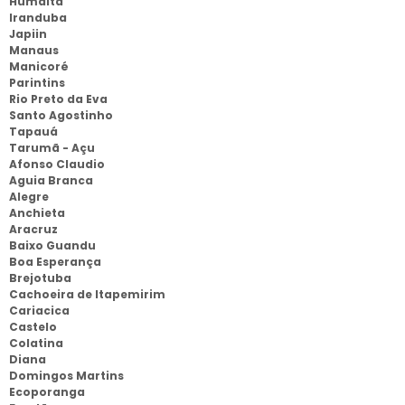
Humaitá
Iranduba
Japiin
Manaus
Manicoré
Parintins
Rio Preto da Eva
Santo Agostinho
Tapauá
Tarumã - Açu
Afonso Claudio
Aguia Branca
Alegre
Anchieta
Aracruz
Baixo Guandu
Boa Esperança
Brejotuba
Cachoeira de Itapemirim
Cariacica
Castelo
Colatina
Diana
Domingos Martins
Ecoporanga