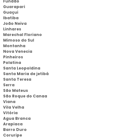
Fundão
Guarapari
Guaçui
Ibatiba
João Neiva
Linhares
Marechal Floriano
Mimoso do Sul
Montanha
Nova Venecia
Pinheiros
Polatina
Santa Leopoldina
Santa Maria de jetibá
Santa Teresa
Serra
São Mateus
São Roque do Canaa
Viana
Vila Velha
Vitória
Agua Branca
Arapiaca
Barro Duro
Coruripe