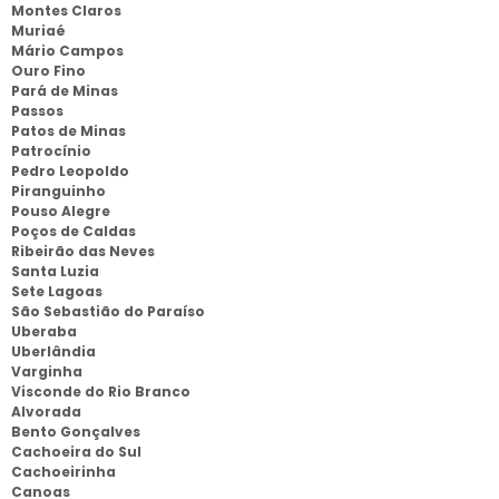
Montes Claros
Muriaé
Mário Campos
Ouro Fino
Pará de Minas
Passos
Patos de Minas
Patrocínio
Pedro Leopoldo
Piranguinho
Pouso Alegre
Poços de Caldas
Ribeirão das Neves
Santa Luzia
Sete Lagoas
São Sebastião do Paraíso
Uberaba
Uberlândia
Varginha
Visconde do Rio Branco
Alvorada
Bento Gonçalves
Cachoeira do Sul
Cachoeirinha
Canoas