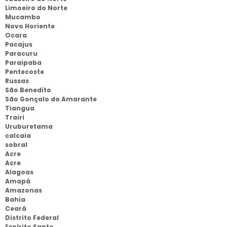
Limoeiro do Norte
Mucambo
Novo Horiente
Ocara
Pacajus
Paracuru
Paraipaba
Pentecoste
Russas
São Benedito
São Gonçalo do Amarante
Tiangua
Trairi
Uruburetama
calcaia
sobral
Acre
Acre
Alagoas
Amapá
Amazonas
Bahia
Ceará
Distrito Federal
Espírito Santo