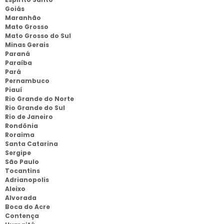
Goiás
Maranhão
Mato Grosso
Mato Grosso do Sul
Minas Gerais
Paraná
Paraíba
Pará
Pernambuco
Piauí
Rio Grande do Norte
Rio Grande do Sul
Rio de Janeiro
Rondônia
Roraima
Santa Catarina
Sergipe
São Paulo
Tocantins
Adrianopolis
Aleixo
Alvorada
Boca do Acre
Contença