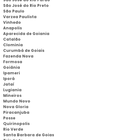
São José do Rio Preto
São Paulo
Varzea Paulista
Vinhedo
Anapolis
Aparecida de Goiania
Catalão
Clominia
Curumbá de Goiais
Fazenda Nova
Formosa
Goiânia
Ipameri
Iporá
Jataí
Lugiania
Mineiros
Mundo Novo
Nova Gloria
Piracanjuba
Posse
Quirinopolis
Rio Verde
Santa Barbara de Goias