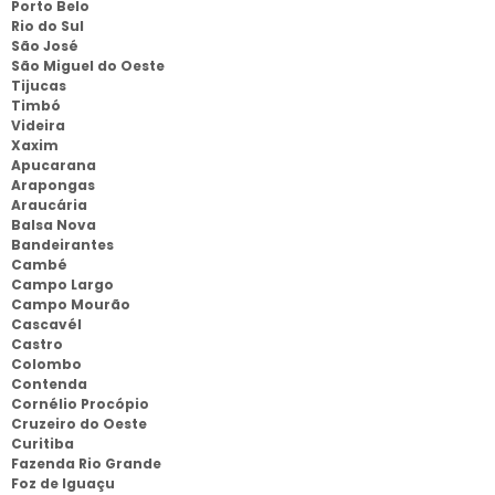
Porto Belo
Rio do Sul
São José
São Miguel do Oeste
Tijucas
Timbó
Videira
Xaxim
Apucarana
Arapongas
Araucária
Balsa Nova
Bandeirantes
Cambé
Campo Largo
Campo Mourão
Cascavél
Castro
Colombo
Contenda
Cornélio Procópio
Cruzeiro do Oeste
Curitiba
Fazenda Rio Grande
Foz de Iguaçu