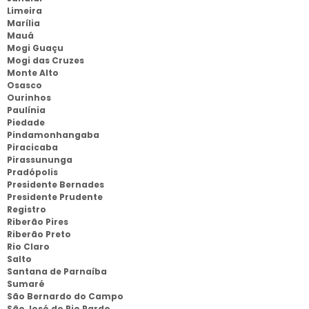
Limeira
Marília
Mauá
Mogi Guaçu
Mogi das Cruzes
Monte Alto
Osasco
Ourinhos
Paulínia
Piedade
Pindamonhangaba
Piracicaba
Pirassununga
Pradópolis
Presidente Bernades
Presidente Prudente
Registro
Riberão Pires
Riberão Preto
Rio Claro
Salto
Santana de Parnaíba
Sumaré
São Bernardo do Campo
São José do Rio Pardo