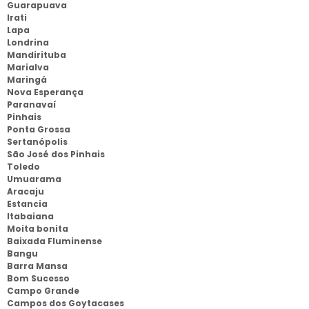
Guarapuava
Irati
Lapa
Londrina
Mandirituba
Marialva
Maringá
Nova Esperança
Paranavaí
Pinhais
Ponta Grossa
Sertanópolis
São José dos Pinhais
Toledo
Umuarama
Aracaju
Estancia
Itabaiana
Moita bonita
Baixada Fluminense
Bangu
Barra Mansa
Bom Sucesso
Campo Grande
Campos dos Goytacases