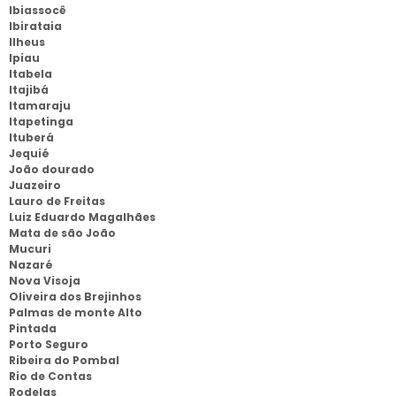
Ibiassocê
Ibirataia
Ilheus
Ipiau
Itabela
Itajibá
Itamaraju
Itapetinga
Ituberá
Jequié
João dourado
Juazeiro
Lauro de Freitas
Luiz Eduardo Magalhães
Mata de são João
Mucuri
Nazaré
Nova Visoja
Oliveira dos Brejinhos
Palmas de monte Alto
Pintada
Porto Seguro
Ribeira do Pombal
Rio de Contas
Rodelas