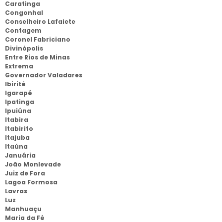
Caratinga
Congonhal
Conselheiro Lafaiete
Contagem
Coronel Fabriciano
Divinópolis
Entre Rios de Minas
Extrema
Governador Valadares
Ibirité
Igarapé
Ipatinga
Ipuiúna
Itabira
Itabirito
Itajuba
Itaúna
Januária
João Monlevade
Juiz de Fora
Lagoa Formosa
Lavras
Luz
Manhuaçu
Maria da Fé