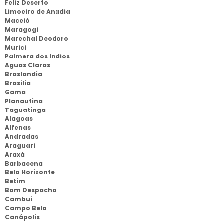
Feliz Deserto
Limoeiro de Anadia
Maceió
Maragogi
Marechal Deodoro
Murici
Palmera dos Indios
Aguas Claras
Braslandia
Brasília
Gama
Planautina
Taguatinga
Alagoas
Alfenas
Andradas
Araguari
Araxá
Barbacena
Belo Horizonte
Betim
Bom Despacho
Cambuí
Campo Belo
Canápolis