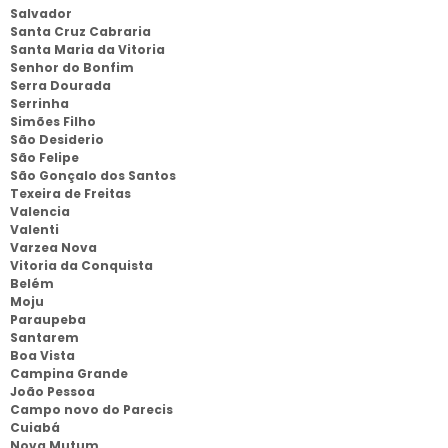
Salvador
Santa Cruz Cabraria
Santa Maria da Vitoria
Senhor do Bonfim
Serra Dourada
Serrinha
Simões Filho
São Desiderio
São Felipe
São Gonçalo dos Santos
Texeira de Freitas
Valencia
Valenti
Varzea Nova
Vitoria da Conquista
Belém
Moju
Paraupeba
Santarem
Boa Vista
Campina Grande
João Pessoa
Campo novo do Parecis
Cuiabá
Nova Mutum