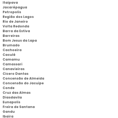
Itaipava
Jacarépagua
Petropolis
Região dos Lagos
Rio de Janeiro
Volta Redonda
Barra da Estiva
Barreiras
Bom Jesus da Lapa
Brumado
Cachoeira
Caculé
Camamu
Camassari
Canavieiras
Cicero Dantas
Concensão de Almeida
Concensão do Jacuipe
Conde
Cruz das Almas
Diasdavila
Eunapolis
Freira de Santana
Gandu
Ibaira