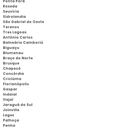
Ponta Porã
Roxeda
Seuviria
Sidrolandia
São Gabriel do Oeste
Terenos
Tres Lagoas
Antônio Carlos
Balneário Camboriú
Biguaçu
Blumenau
Braço do Norte
Brusque
Chapecó
Concórdia
Criciúma
Florianópolis
Gaspar
Indaial
Itajaí
Jaraguá do Sul
Joinville
Lages
Palhoça
Penha