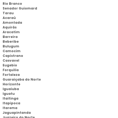
Rio Branco
Senador Guiomard
Tarau
Acaraú
Amontada
Aquirás
Aracatim
Barreira
Beberibe
Bulugum
Camocim
Capistrano
Casvavel
Eugebio
Forquilia
Fortaleza
Guaraiçaba do Norte
Horizonte
Iguaiuba
Iguatu
Itaitinga
Itapipoca
Itarema
Jaguapintanda
Juazeiro do Norte