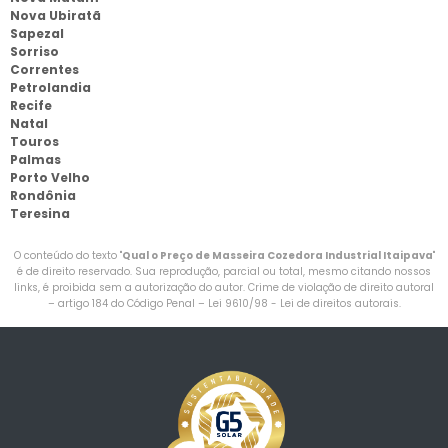
Nova Ubiratã
Sapezal
Sorriso
Correntes
Petrolandia
Recife
Natal
Touros
Palmas
Porto Velho
Rondônia
Teresina
O conteúdo do texto "
Qual o Preço de Masseira Cozedora Industrial Itaipava
"
é de direito reservado. Sua reprodução, parcial ou total, mesmo citando nossos
links, é proibida sem a autorização do autor. Crime de violação de direito autoral
– artigo 184 do Código Penal –
Lei 9610/98 - Lei de direitos autorais
.