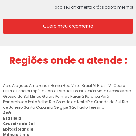
Faça seu orçamento grátis agora mesmo!
Quero meu orçamento
Regiões onde a atende :
Acre
Alagoas
Amazonas
Bahia
Boa Vista
Brasil VI
Brasil VII
Ceará
Distrito Federal
Espírito Santo
Estados Brasil
Goiás
Mato Grosso
Mato
Grosso do Sul
Minas Gerais
Palmas
Paraná
Paraíba
Pará
Pernambuco
Porto Velho
Rio Grande do Norte
Rio Grande do Sul
Rio
de Janeiro
Santa Catarina
Sergipe
São Paulo
Teresina
Acá
Brasileia
Cruzeiro do Sul
Epitaciolandia
Mâncio Lima