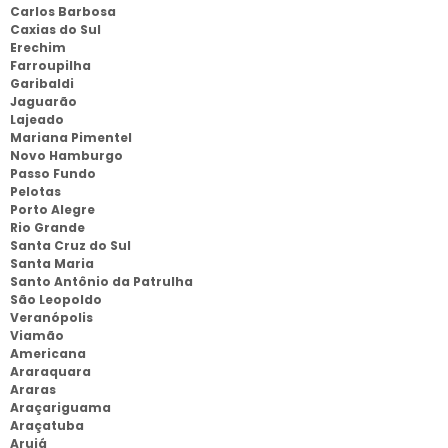
Carlos Barbosa
Caxias do Sul
Erechim
Farroupilha
Garibaldi
Jaguarão
Lajeado
Mariana Pimentel
Novo Hamburgo
Passo Fundo
Pelotas
Porto Alegre
Rio Grande
Santa Cruz do Sul
Santa Maria
Santo Antônio da Patrulha
São Leopoldo
Veranópolis
Viamão
Americana
Araraquara
Araras
Araçariguama
Araçatuba
Arujá