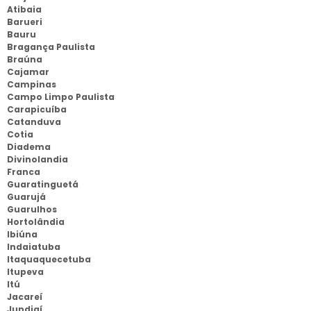
Atibaia
Barueri
Bauru
Bragança Paulista
Braúna
Cajamar
Campinas
Campo Limpo Paulista
Carapicuíba
Catanduva
Cotia
Diadema
Divinolandia
Franca
Guaratinguetá
Guarujá
Guarulhos
Hortolândia
Ibiúna
Indaiatuba
Itaquaquecetuba
Itupeva
Itú
Jacareí
Jundiaí