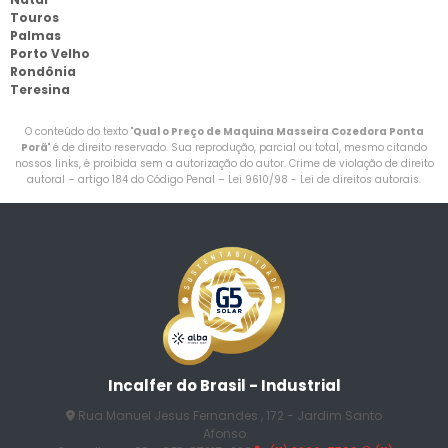
Touros
Palmas
Porto Velho
Rondônia
Teresina
O conteúdo do texto "
Qual o Preço de Maquina Masseira Cozedora Ponta
Porã
" é de direito reservado. Sua reprodução, parcial ou total, mesmo citando
nossos links, é proibida sem a autorização do autor. Crime de violação de direito
autoral – artigo 184 do Código Penal –
Lei 9610/98 - Lei de direitos autorais
.
Incalfer do Brasil - Industrial
Rua Manuel Jesus Fernandes , 172 - Jardim Santo
Afonso