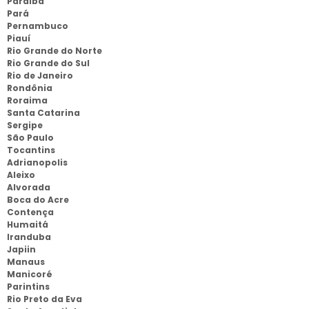
Paraíba
Pará
Pernambuco
Piauí
Rio Grande do Norte
Rio Grande do Sul
Rio de Janeiro
Rondônia
Roraima
Santa Catarina
Sergipe
São Paulo
Tocantins
Adrianopolis
Aleixo
Alvorada
Boca do Acre
Contença
Humaitá
Iranduba
Japiin
Manaus
Manicoré
Parintins
Rio Preto da Eva