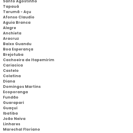
Santo Agostinho
Tapauá
Tarumã - Açu
Afonso Claudio
Aguia Branca
Alegre
Anchieta
Aracruz
Baixo Guandu
Boa Esperança
Brejotuba
Cachoeira de Itapemirim
Cariacica
Castelo
Colatina
Diana
Domingos Martins
Ecoporanga
Fundão
Guarapari
Guaçui
Ibatiba
João Neiva
Linhares
Marechal Floriano