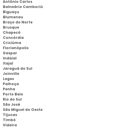
Antônio Carlos
Balneário Camboriú
Biguaçu
Blumenau
Braço do Norte
Brusque
Chapecó
Concórdia
Criciúma
Florianópolis
Gaspar
Indaial
Itajaí
Jaraguá do Sul
Joinville
Lages
Palhoça
Penha
Porto Belo
Rio do Sul
São José
São Miguel do Oeste
Tijucas
Timbó
Videira