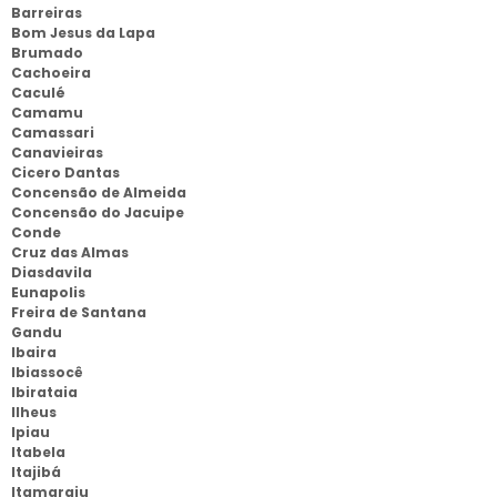
Barreiras
Bom Jesus da Lapa
Brumado
Cachoeira
Caculé
Camamu
Camassari
Canavieiras
Cicero Dantas
Concensão de Almeida
Concensão do Jacuipe
Conde
Cruz das Almas
Diasdavila
Eunapolis
Freira de Santana
Gandu
Ibaira
Ibiassocê
Ibirataia
Ilheus
Ipiau
Itabela
Itajibá
Itamaraju