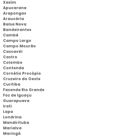
Xaxim
Apucarana
Arapongas
Araucária
Balsa Nova
Bandeirantes
Cambé
Campo Largo
Campo Mourão
Cascavél
Castro
Colombo
Contenda
Cornélio Procópio
Cruzeiro do Oeste
Curitiba
Fazenda Rio Grande
Foz de Iguaçu
Guarapuava
Irati
Lapa
Londrina
Mandirituba
Marialva
Maringá