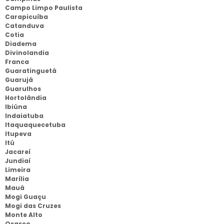
Campo Limpo Paulista
Carapicuíba
Catanduva
Cotia
Diadema
Divinolandia
Franca
Guaratinguetá
Guarujá
Guarulhos
Hortolândia
Ibiúna
Indaiatuba
Itaquaquecetuba
Itupeva
Itú
Jacareí
Jundiaí
Limeira
Marília
Mauá
Mogi Guaçu
Mogi das Cruzes
Monte Alto
Osasco