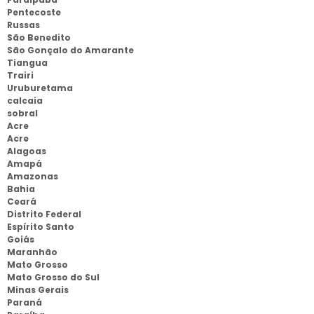
Pentecoste
Russas
São Benedito
São Gonçalo do Amarante
Tiangua
Trairi
Uruburetama
calcaia
sobral
Acre
Acre
Alagoas
Amapá
Amazonas
Bahia
Ceará
Distrito Federal
Espírito Santo
Goiás
Maranhão
Mato Grosso
Mato Grosso do Sul
Minas Gerais
Paraná