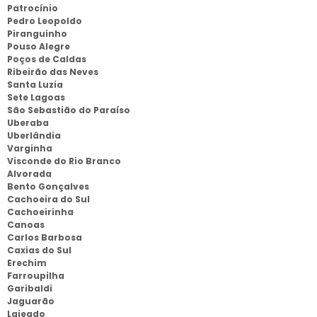
Patrocínio
Pedro Leopoldo
Piranguinho
Pouso Alegre
Poços de Caldas
Ribeirão das Neves
Santa Luzia
Sete Lagoas
São Sebastião do Paraíso
Uberaba
Uberlândia
Varginha
Visconde do Rio Branco
Alvorada
Bento Gonçalves
Cachoeira do Sul
Cachoeirinha
Canoas
Carlos Barbosa
Caxias do Sul
Erechim
Farroupilha
Garibaldi
Jaguarão
Lajeado