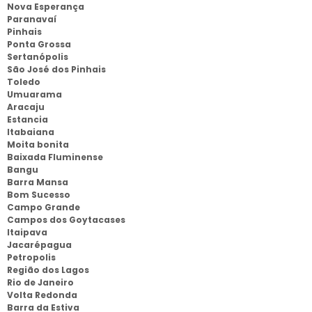
Nova Esperança
Paranavaí
Pinhais
Ponta Grossa
Sertanópolis
São José dos Pinhais
Toledo
Umuarama
Aracaju
Estancia
Itabaiana
Moita bonita
Baixada Fluminense
Bangu
Barra Mansa
Bom Sucesso
Campo Grande
Campos dos Goytacases
Itaipava
Jacarépagua
Petropolis
Região dos Lagos
Rio de Janeiro
Volta Redonda
Barra da Estiva