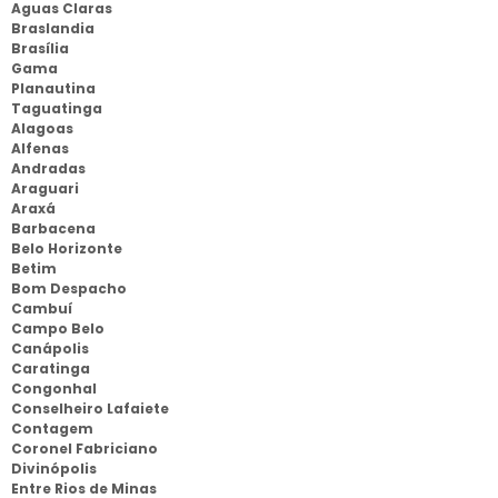
Aguas Claras
Braslandia
Brasília
Gama
Planautina
Taguatinga
Alagoas
Alfenas
Andradas
Araguari
Araxá
Barbacena
Belo Horizonte
Betim
Bom Despacho
Cambuí
Campo Belo
Canápolis
Caratinga
Congonhal
Conselheiro Lafaiete
Contagem
Coronel Fabriciano
Divinópolis
Entre Rios de Minas