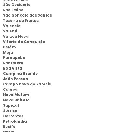
São Desiderio
São Felipe
São Gonçalo dos Santos
Texeira de Freitas
Valencia
Valenti
Varzea Nova
Vitoria da Conquista
Belém
Moju
Paraupeba
Santarem
Boa Vista
Campina Grande
João Pessoa
Campo novo do Parecis
Cuiabá
Nova Mutum
Nova Ubiratã
Sapezal
Sorriso
Correntes
Petrolandia
Recife
Natal