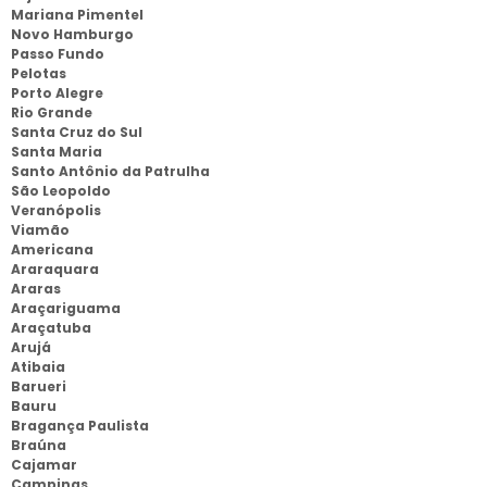
Mariana Pimentel
Novo Hamburgo
Passo Fundo
Pelotas
Porto Alegre
Rio Grande
Santa Cruz do Sul
Santa Maria
Santo Antônio da Patrulha
São Leopoldo
Veranópolis
Viamão
Americana
Araraquara
Araras
Araçariguama
Araçatuba
Arujá
Atibaia
Barueri
Bauru
Bragança Paulista
Braúna
Cajamar
Campinas