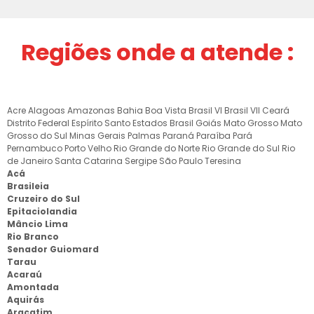
Regiões onde a atende :
Acre
Alagoas
Amazonas
Bahia
Boa Vista
Brasil VI
Brasil VII
Ceará
Distrito Federal
Espírito Santo
Estados Brasil
Goiás
Mato Grosso
Mato
Grosso do Sul
Minas Gerais
Palmas
Paraná
Paraíba
Pará
Pernambuco
Porto Velho
Rio Grande do Norte
Rio Grande do Sul
Rio
de Janeiro
Santa Catarina
Sergipe
São Paulo
Teresina
Acá
Brasileia
Cruzeiro do Sul
Epitaciolandia
Mâncio Lima
Rio Branco
Senador Guiomard
Tarau
Acaraú
Amontada
Aquirás
Aracatim