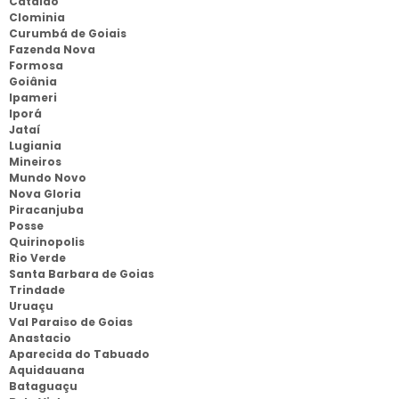
Catalão
Clominia
Curumbá de Goiais
Fazenda Nova
Formosa
Goiânia
Ipameri
Iporá
Jataí
Lugiania
Mineiros
Mundo Novo
Nova Gloria
Piracanjuba
Posse
Quirinopolis
Rio Verde
Santa Barbara de Goias
Trindade
Uruaçu
Val Paraiso de Goias
Anastacio
Aparecida do Tabuado
Aquidauana
Bataguaçu