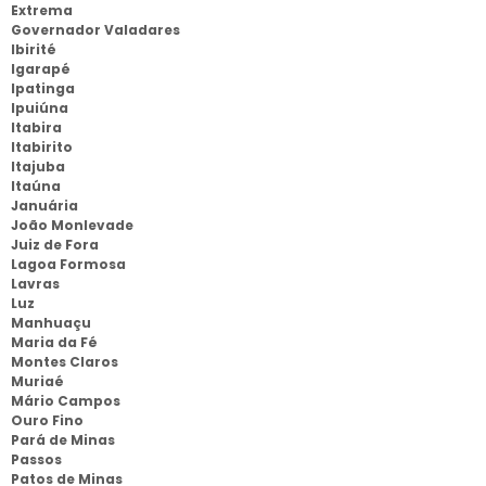
Extrema
Governador Valadares
Ibirité
Igarapé
Ipatinga
Ipuiúna
Itabira
Itabirito
Itajuba
Itaúna
Januária
João Monlevade
Juiz de Fora
Lagoa Formosa
Lavras
Luz
Manhuaçu
Maria da Fé
Montes Claros
Muriaé
Mário Campos
Ouro Fino
Pará de Minas
Passos
Patos de Minas