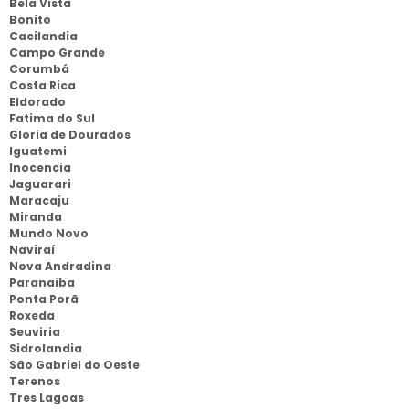
Bela Vista
Bonito
Cacilandia
Campo Grande
Corumbá
Costa Rica
Eldorado
Fatima do Sul
Gloria de Dourados
Iguatemi
Inocencia
Jaguarari
Maracaju
Miranda
Mundo Novo
Naviraí
Nova Andradina
Paranaiba
Ponta Porã
Roxeda
Seuviria
Sidrolandia
São Gabriel do Oeste
Terenos
Tres Lagoas