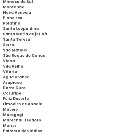
Mimoso do Sul
Montanha
Nova Venecia
Pinheiros
Polatina
Santa Leopoldina
Santa Maria de jetibá
Santa Teresa
Serra
São Mateus
São Roque do Canaa
Viana
Vila Velha
Vitória
Agua Branca
Arapiaca
Barro Duro
Coruripe
Feliz Deserto
Limoeiro de Anadia
Maceió
Maragogi
Marechal Deodoro
Murici
Palmera dos Indios