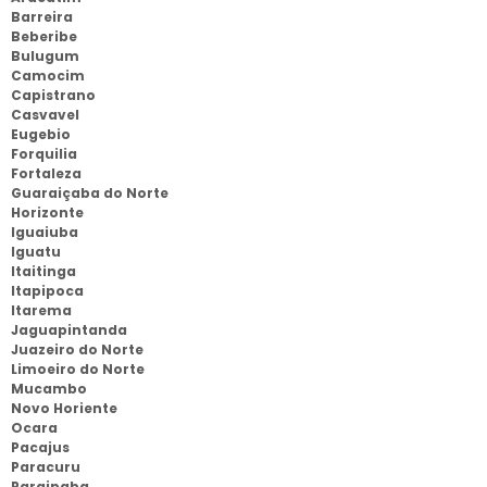
Barreira
Beberibe
Bulugum
Camocim
Capistrano
Casvavel
Eugebio
Forquilia
Fortaleza
Guaraiçaba do Norte
Horizonte
Iguaiuba
Iguatu
Itaitinga
Itapipoca
Itarema
Jaguapintanda
Juazeiro do Norte
Limoeiro do Norte
Mucambo
Novo Horiente
Ocara
Pacajus
Paracuru
Paraipaba