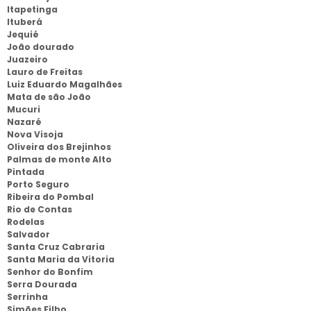
Itapetinga
Ituberá
Jequié
João dourado
Juazeiro
Lauro de Freitas
Luiz Eduardo Magalhães
Mata de são João
Mucuri
Nazaré
Nova Visoja
Oliveira dos Brejinhos
Palmas de monte Alto
Pintada
Porto Seguro
Ribeira do Pombal
Rio de Contas
Rodelas
Salvador
Santa Cruz Cabraria
Santa Maria da Vitoria
Senhor do Bonfim
Serra Dourada
Serrinha
Simões Filho