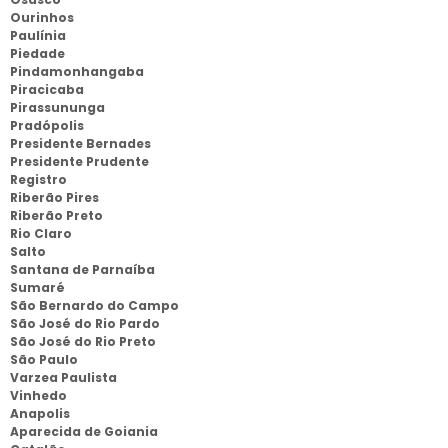
Ourinhos
Paulínia
Piedade
Pindamonhangaba
Piracicaba
Pirassununga
Pradópolis
Presidente Bernades
Presidente Prudente
Registro
Riberão Pires
Riberão Preto
Rio Claro
Salto
Santana de Parnaíba
Sumaré
São Bernardo do Campo
São José do Rio Pardo
São José do Rio Preto
São Paulo
Varzea Paulista
Vinhedo
Anapolis
Aparecida de Goiania