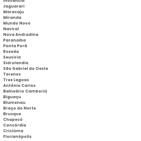
Inocencia
Jaguarari
Maracaju
Miranda
Mundo Novo
Naviraí
Nova Andradina
Paranaiba
Ponta Porã
Roxeda
Seuviria
Sidrolandia
São Gabriel do Oeste
Terenos
Tres Lagoas
Antônio Carlos
Balneário Camboriú
Biguaçu
Blumenau
Braço do Norte
Brusque
Chapecó
Concórdia
Criciúma
Florianópolis