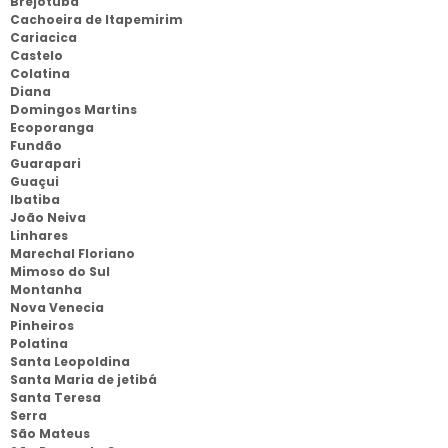
Brejotuba
Cachoeira de Itapemirim
Cariacica
Castelo
Colatina
Diana
Domingos Martins
Ecoporanga
Fundão
Guarapari
Guaçui
Ibatiba
João Neiva
Linhares
Marechal Floriano
Mimoso do Sul
Montanha
Nova Venecia
Pinheiros
Polatina
Santa Leopoldina
Santa Maria de jetibá
Santa Teresa
Serra
São Mateus