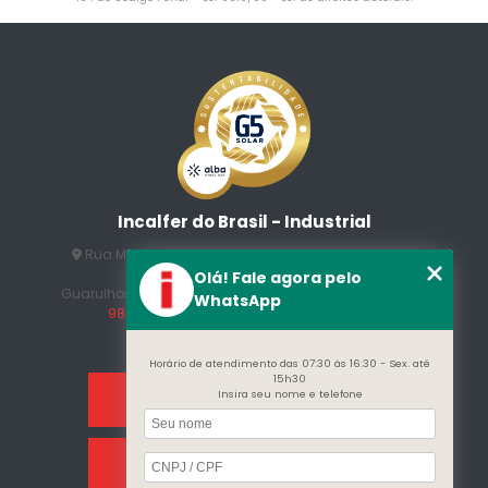
Incalfer do Brasil - Industrial
Rua Manuel Jesus Fernandes , 172 - Jardim Santo
Afonso
Olá! Fale agora pelo
Guarulhos - SP - CEP: 07215-230
(11) 3296-7700
(11)
WhatsApp
98409-5498
contato@incalfer.com.br
Horário de atendimento das 07:30 às 16:30 - Sex. até
15h30
Insira seu nome e telefone
Home
Sobre Nós