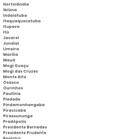
Hortolândia
Ibiúna
Indaiatuba
Itaquaquecetuba
Itupeva
Itú
Jacareí
Jundiaí
Limeira
Marília
Mauá
Mogi Guaçu
Mogi das Cruzes
Monte Alto
Osasco
Ourinhos
Paulínia
Piedade
Pindamonhangaba
Piracicaba
Pirassununga
Pradópolis
Presidente Bernades
Presidente Prudente
Registro