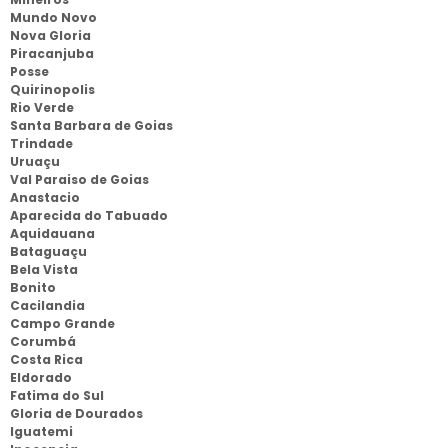
Mundo Novo
Nova Gloria
Piracanjuba
Posse
Quirinopolis
Rio Verde
Santa Barbara de Goias
Trindade
Uruaçu
Val Paraiso de Goias
Anastacio
Aparecida do Tabuado
Aquidauana
Bataguaçu
Bela Vista
Bonito
Cacilandia
Campo Grande
Corumbá
Costa Rica
Eldorado
Fatima do Sul
Gloria de Dourados
Iguatemi