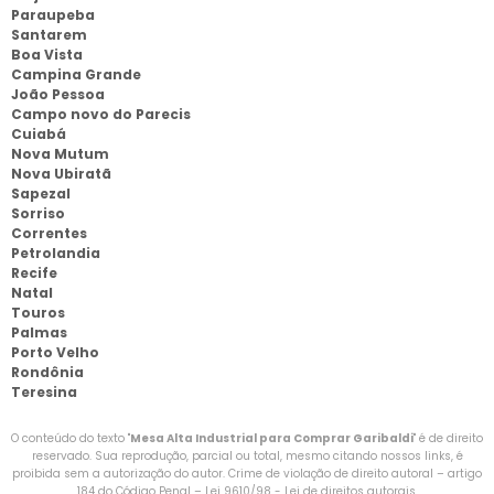
Paraupeba
Santarem
Boa Vista
Campina Grande
João Pessoa
Campo novo do Parecis
Cuiabá
Nova Mutum
Nova Ubiratã
Sapezal
Sorriso
Correntes
Petrolandia
Recife
Natal
Touros
Palmas
Porto Velho
Rondônia
Teresina
O conteúdo do texto "
Mesa Alta Industrial para Comprar Garibaldi
" é de direito
reservado. Sua reprodução, parcial ou total, mesmo citando nossos links, é
proibida sem a autorização do autor. Crime de violação de direito autoral – artigo
184 do Código Penal –
Lei 9610/98 - Lei de direitos autorais
.