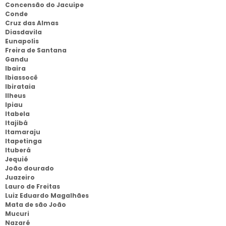
Concensão do Jacuipe
Conde
Cruz das Almas
Diasdavila
Eunapolis
Freira de Santana
Gandu
Ibaira
Ibiassocê
Ibirataia
Ilheus
Ipiau
Itabela
Itajibá
Itamaraju
Itapetinga
Ituberá
Jequié
João dourado
Juazeiro
Lauro de Freitas
Luiz Eduardo Magalhães
Mata de são João
Mucuri
Nazaré