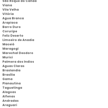
São Roque do Canaa
Viana
Vila Velha
Vitória
Agua Branca
Arapiaca
Barro Duro
Coruripe
Feliz Deserto
Limoeiro de Anadia
Maceió
Maragogi
Marechal Deodoro
Murici
Palmera dos Indios
Aguas Claras
Braslandia
Brasília
Gama
Planautina
Taguatinga
Alagoas
Alfenas
Andradas
Araguari