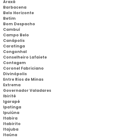
Araxá
Barbacena
Belo Horizonte
Betim
Bom Despacho
Cambuí
Campo Belo
Canápolis
Caratinga
Congonhal
Conselheiro Lafaiete
Contagem
Coronel Fabriciano
Divinópolis
Entre Rios de Minas
Extrema
Governador Valadares
Ibirité
Igarapé
Ipatinga
Ipuiúna
Itabira
Itabirito
Itajuba
Itaúna