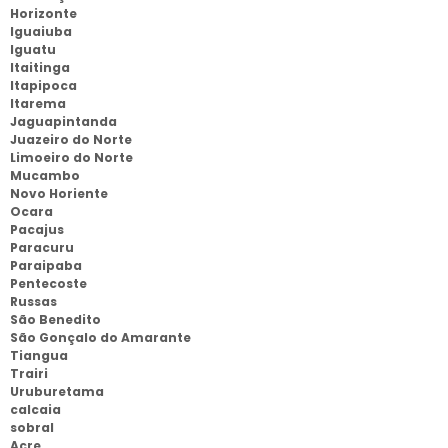
Horizonte
Iguaiuba
Iguatu
Itaitinga
Itapipoca
Itarema
Jaguapintanda
Juazeiro do Norte
Limoeiro do Norte
Mucambo
Novo Horiente
Ocara
Pacajus
Paracuru
Paraipaba
Pentecoste
Russas
São Benedito
São Gonçalo do Amarante
Tiangua
Trairi
Uruburetama
calcaia
sobral
Acre