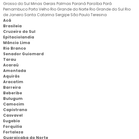
Grosso do Sul
Minas Gerais
Palmas
Paraná
Paraíba
Pará
Pernambuco
Porto Velho
Rio Grande do Norte
Rio Grande do Sul
Rio
de Janeiro
Santa Catarina
Sergipe
São Paulo
Teresina
Acá
Brasileia
Cruzeiro do Sul
Epitaciolandia
Mâncio Lima
Rio Branco
Senador Guiomard
Tarau
Acaraú
Amontada
Aquirás
Aracatim
Barreira
Beberibe
Bulugum
Camocim
Capistrano
Casvavel
Eugebio
Forquilia
Fortaleza
Guaraiçaba do Norte