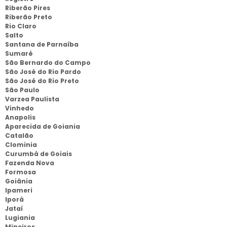
Riberão Pires
Riberão Preto
Rio Claro
Salto
Santana de Parnaíba
Sumaré
São Bernardo do Campo
São José do Rio Pardo
São José do Rio Preto
São Paulo
Varzea Paulista
Vinhedo
Anapolis
Aparecida de Goiania
Catalão
Clominia
Curumbá de Goiais
Fazenda Nova
Formosa
Goiânia
Ipameri
Iporá
Jataí
Lugiania
Mineiros