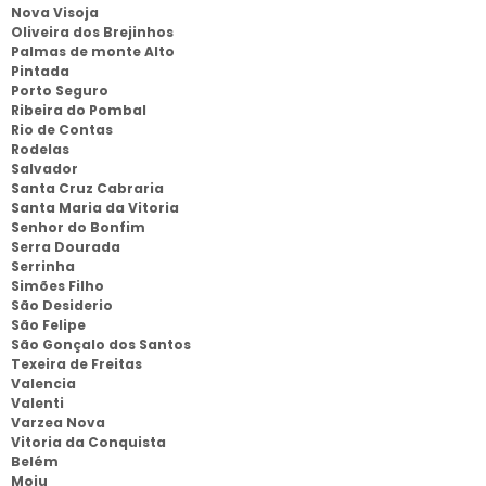
Nova Visoja
Oliveira dos Brejinhos
Palmas de monte Alto
Pintada
Porto Seguro
Ribeira do Pombal
Rio de Contas
Rodelas
Salvador
Santa Cruz Cabraria
Santa Maria da Vitoria
Senhor do Bonfim
Serra Dourada
Serrinha
Simões Filho
São Desiderio
São Felipe
São Gonçalo dos Santos
Texeira de Freitas
Valencia
Valenti
Varzea Nova
Vitoria da Conquista
Belém
Moju