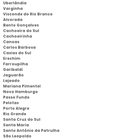
Uberlândia
Varginha
Visconde do Rio Branco
Alvorada
Bento Gonçalves
Cachoeira do Sul
Cachoeirinha
Canoas
Carlos Barbosa
Caxias do Sul
Erechim
Farroupilha
Garibaldi
Jaguarão
Lajeado
Mariana Pimentel
Novo Hamburgo
Passo Fundo
Pelotas
Porto Alegre
Rio Grande
Santa Cruz do Sul
Santa Maria
Santo Antônio da Patrulha
São Leopoldo