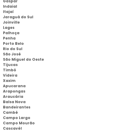
Gaspar
Indaial
Itajaí
Jaraguá do Sul
Joinville
Lages
Palhoça
Penha
Porto Belo
Rio do Sul
São José
São Miguel do Oeste
Tijucas
Timbó
Videira
Xaxim
Apucarana
Arapongas
Araucária
Balsa Nova
Bandeirantes
Cambé
Campo Largo
Campo Mourão
Cascavél