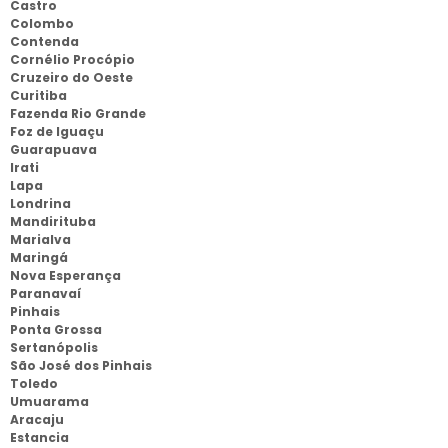
Castro
Colombo
Contenda
Cornélio Procópio
Cruzeiro do Oeste
Curitiba
Fazenda Rio Grande
Foz de Iguaçu
Guarapuava
Irati
Lapa
Londrina
Mandirituba
Marialva
Maringá
Nova Esperança
Paranavaí
Pinhais
Ponta Grossa
Sertanópolis
São José dos Pinhais
Toledo
Umuarama
Aracaju
Estancia