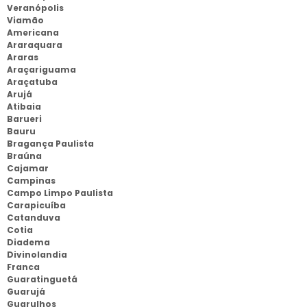
Veranópolis
Viamão
Americana
Araraquara
Araras
Araçariguama
Araçatuba
Arujá
Atibaia
Barueri
Bauru
Bragança Paulista
Braúna
Cajamar
Campinas
Campo Limpo Paulista
Carapicuíba
Catanduva
Cotia
Diadema
Divinolandia
Franca
Guaratinguetá
Guarujá
Guarulhos