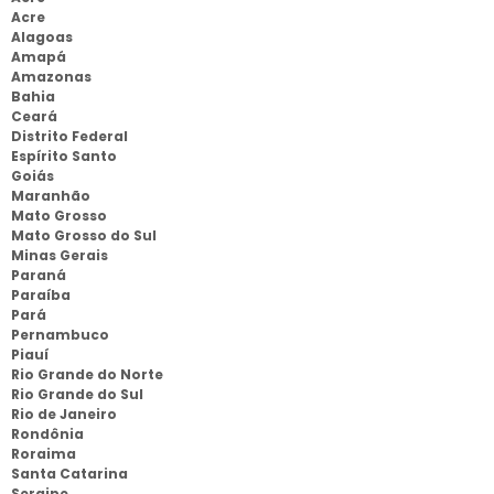
Acre
Alagoas
Amapá
Amazonas
Bahia
Ceará
Distrito Federal
Espírito Santo
Goiás
Maranhão
Mato Grosso
Mato Grosso do Sul
Minas Gerais
Paraná
Paraíba
Pará
Pernambuco
Piauí
Rio Grande do Norte
Rio Grande do Sul
Rio de Janeiro
Rondônia
Roraima
Santa Catarina
Sergipe