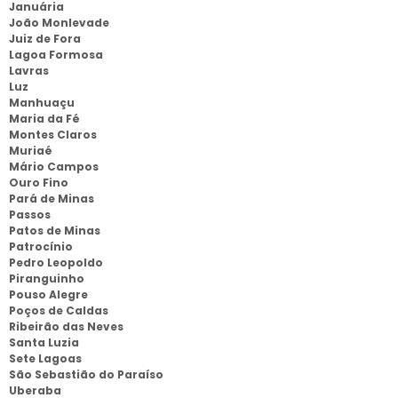
Januária
João Monlevade
Juiz de Fora
Lagoa Formosa
Lavras
Luz
Manhuaçu
Maria da Fé
Montes Claros
Muriaé
Mário Campos
Ouro Fino
Pará de Minas
Passos
Patos de Minas
Patrocínio
Pedro Leopoldo
Piranguinho
Pouso Alegre
Poços de Caldas
Ribeirão das Neves
Santa Luzia
Sete Lagoas
São Sebastião do Paraíso
Uberaba