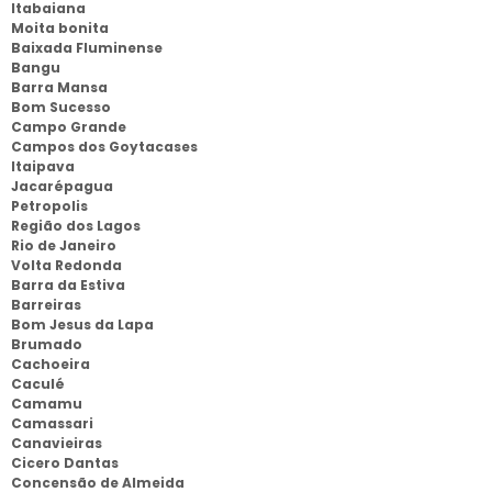
Itabaiana
Moita bonita
Baixada Fluminense
Bangu
Barra Mansa
Bom Sucesso
Campo Grande
Campos dos Goytacases
Itaipava
Jacarépagua
Petropolis
Região dos Lagos
Rio de Janeiro
Volta Redonda
Barra da Estiva
Barreiras
Bom Jesus da Lapa
Brumado
Cachoeira
Caculé
Camamu
Camassari
Canavieiras
Cicero Dantas
Concensão de Almeida