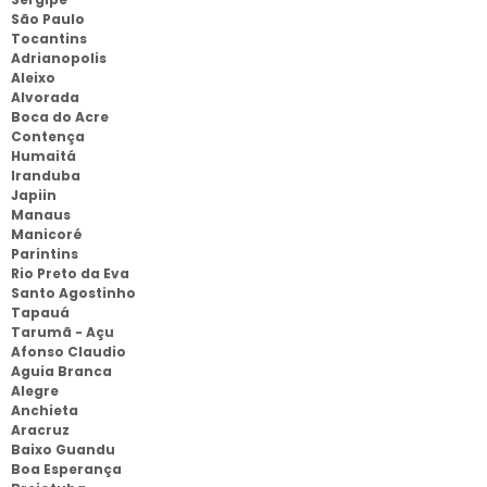
São Paulo
Tocantins
Adrianopolis
Aleixo
Alvorada
Boca do Acre
Contença
Humaitá
Iranduba
Japiin
Manaus
Manicoré
Parintins
Rio Preto da Eva
Santo Agostinho
Tapauá
Tarumã - Açu
Afonso Claudio
Aguia Branca
Alegre
Anchieta
Aracruz
Baixo Guandu
Boa Esperança