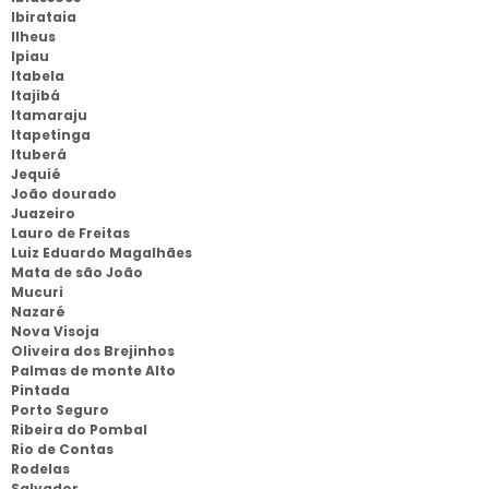
Ibirataia
Ilheus
Ipiau
Itabela
Itajibá
Itamaraju
Itapetinga
Ituberá
Jequié
João dourado
Juazeiro
Lauro de Freitas
Luiz Eduardo Magalhães
Mata de são João
Mucuri
Nazaré
Nova Visoja
Oliveira dos Brejinhos
Palmas de monte Alto
Pintada
Porto Seguro
Ribeira do Pombal
Rio de Contas
Rodelas
Salvador