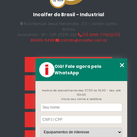
Incalfer do Brasil - Industrial
Rua Manuel Jesus Fernandes , 172 - Jardim Santo
Afonso
Guarulhos - SP - CEP: 07215-230
(11) 3296-7700
(11)
98409-5498
contato@incalfer.com.br
Home
Olá! Fale agora pelo
WhatsApp
Sobre Nós
Horário de atendimento das 07:30 às 16:30 - Sex. até
15h30
Insira seu nome e telefone
Categorias
Clientes