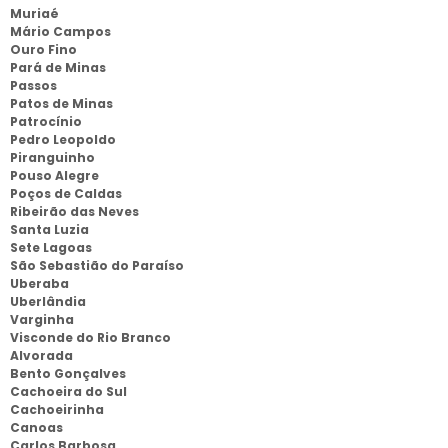
Muriaé
Mário Campos
Ouro Fino
Pará de Minas
Passos
Patos de Minas
Patrocínio
Pedro Leopoldo
Piranguinho
Pouso Alegre
Poços de Caldas
Ribeirão das Neves
Santa Luzia
Sete Lagoas
São Sebastião do Paraíso
Uberaba
Uberlândia
Varginha
Visconde do Rio Branco
Alvorada
Bento Gonçalves
Cachoeira do Sul
Cachoeirinha
Canoas
Carlos Barbosa