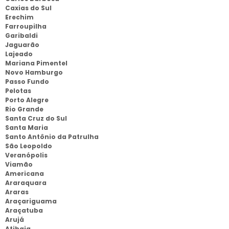
Caxias do Sul
Erechim
Farroupilha
Garibaldi
Jaguarão
Lajeado
Mariana Pimentel
Novo Hamburgo
Passo Fundo
Pelotas
Porto Alegre
Rio Grande
Santa Cruz do Sul
Santa Maria
Santo Antônio da Patrulha
São Leopoldo
Veranópolis
Viamão
Americana
Araraquara
Araras
Araçariguama
Araçatuba
Arujá
Atibaia