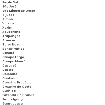
Rio do Sul
São José
São Miguel do Oeste
Tijucas
Timbó
Videira
Xaxim
Apucarana
Arapongas
Araucária
Balsa Nova
Bandeirantes
Cambé
Campo Largo
Campo Mourão
Cascavél
Castro
Colombo
Contenda
Cornélio Procópio
Cruzeiro do Oeste
Curitiba
Fazenda Rio Grande
Foz de Iguaçu
Guarapuava