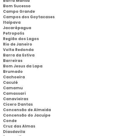
Barra Mansa
Bom Sucesso
Campo Grande
Campos dos Goytacases
Itaipava
Jacarépagua
Petropolis
Região dos Lagos
Rio de Janeiro
Volta Redonda
Barra da Estiva
Barreiras
Bom Jesus da Lapa
Brumado
Cachoeira
Caculé
Camamu
Camassari
Canavieiras
Cicero Dantas
Concensão de Almeida
Concensão do Jacuipe
Conde
Cruz das Almas
Diasdavila