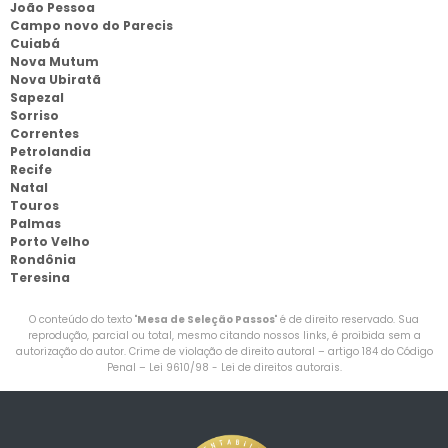
João Pessoa
Campo novo do Parecis
Cuiabá
Nova Mutum
Nova Ubiratã
Sapezal
Sorriso
Correntes
Petrolandia
Recife
Natal
Touros
Palmas
Porto Velho
Rondônia
Teresina
O conteúdo do texto "
Mesa de Seleção Passos
" é de direito reservado. Sua
reprodução, parcial ou total, mesmo citando nossos links, é proibida sem a
autorização do autor. Crime de violação de direito autoral – artigo 184 do Código
Penal –
Lei 9610/98 - Lei de direitos autorais
.