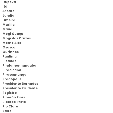
Itupeva
Itú
Jacareí
Jundiaí
Limeira
Marília
Mauá
Mogi Guaçu
Mogi das Cruzes
Monte Alto
Osasco
Ourinhos
Paulínia
Piedade
Pindamonhangaba
Piracicaba
Pirassununga
Pradópolis
Presidente Bernades
Presidente Prudente
Registro
Riberão Pires
Riberão Preto
Rio Claro
Salto