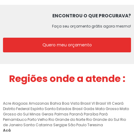
ENCONTROU O QUE PROCURAVA?
Faça seu orçamento grátis agora mesmo!
Quero meu orçamento
Regiões onde a atende :
Acre
Alagoas
Amazonas
Bahia
Boa Vista
Brasil VI
Brasil VII
Ceará
Distrito Federal
Espírito Santo
Estados Brasil
Goiás
Mato Grosso
Mato
Grosso do Sul
Minas Gerais
Palmas
Paraná
Paraíba
Pará
Pernambuco
Porto Velho
Rio Grande do Norte
Rio Grande do Sul
Rio
de Janeiro
Santa Catarina
Sergipe
São Paulo
Teresina
Acá