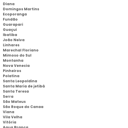
Diana
Domingos Martins
Ecoporanga
Fundão
Guarapari
Guaçui
Ibatiba
João Neiva
Linhares
Marechal Floriano
Mimoso do Sul
Montanha
Nova Venecia
Pinheiros
Polatina
Santa Leopoldina
Santa Maria de jetibá
Santa Teresa
Serra
São Mateus
São Roque do Canaa
Viana
Vila Velha
Vitória
Agua Branca