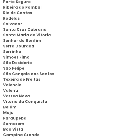
Porto Seguro
Ribeira do Pombal
Rio de Contas
Rodelas
Salvador
Santa Cruz Cabraria
Santa Maria da Vitoria
Senhor do Bonfim
Serra Dourada
Serrinha
Simões Filho
São Desiderio
São Felipe
São Gonçalo dos Santos
Texeira de Freitas
Valencia
Valenti
Varzea Nova
Vitoria da Conquista
Belém
Moju
Paraupeba
Santarem
Boa Vista
Campina Grande