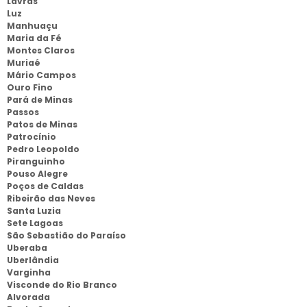
Lavras
Luz
Manhuaçu
Maria da Fé
Montes Claros
Muriaé
Mário Campos
Ouro Fino
Pará de Minas
Passos
Patos de Minas
Patrocínio
Pedro Leopoldo
Piranguinho
Pouso Alegre
Poços de Caldas
Ribeirão das Neves
Santa Luzia
Sete Lagoas
São Sebastião do Paraíso
Uberaba
Uberlândia
Varginha
Visconde do Rio Branco
Alvorada