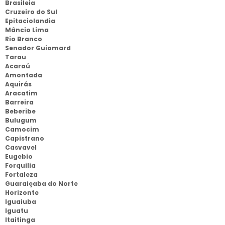
Brasileia
Cruzeiro do Sul
Epitaciolandia
Mâncio Lima
Rio Branco
Senador Guiomard
Tarau
Acaraú
Amontada
Aquirás
Aracatim
Barreira
Beberibe
Bulugum
Camocim
Capistrano
Casvavel
Eugebio
Forquilia
Fortaleza
Guaraiçaba do Norte
Horizonte
Iguaiuba
Iguatu
Itaitinga