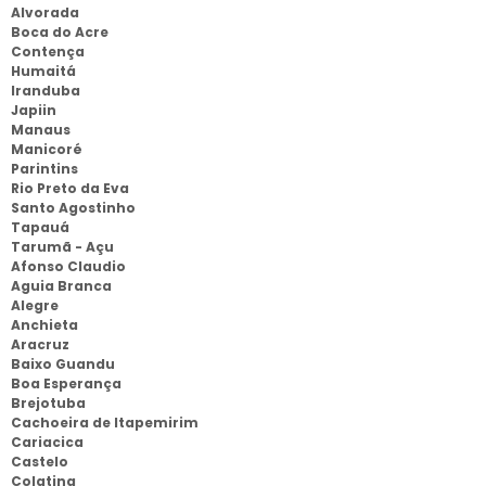
Alvorada
Boca do Acre
Contença
Humaitá
Iranduba
Japiin
Manaus
Manicoré
Parintins
Rio Preto da Eva
Santo Agostinho
Tapauá
Tarumã - Açu
Afonso Claudio
Aguia Branca
Alegre
Anchieta
Aracruz
Baixo Guandu
Boa Esperança
Brejotuba
Cachoeira de Itapemirim
Cariacica
Castelo
Colatina