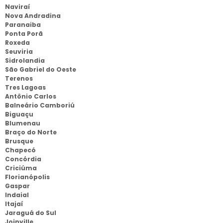
Naviraí
Nova Andradina
Paranaiba
Ponta Porã
Roxeda
Seuviria
Sidrolandia
São Gabriel do Oeste
Terenos
Tres Lagoas
Antônio Carlos
Balneário Camboriú
Biguaçu
Blumenau
Braço do Norte
Brusque
Chapecó
Concórdia
Criciúma
Florianópolis
Gaspar
Indaial
Itajaí
Jaraguá do Sul
Joinville