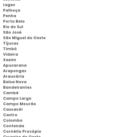
Lages
Palhoça
Penha
Porto Belo
Rio do Sul
São José
São Miguel do Oeste
Tijucas
Timbó
Videira
Xaxim
Apucarana
Arapongas
Araucária
Balsa Nova
Bandeirantes
Cambé
Campo Largo
Campo Mourão
Cascavél
Castro
Colombo
Contenda
Cornélio Procópio
Cruzeiro do Oeste