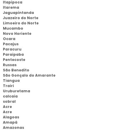
Itapipoca
Itarema
Jaguapintanda
Juazeiro do Norte
Limoeiro do Norte
Mucambo
Novo Horiente
Ocara
Pacajus
Paracuru
Paraipaba
Pentecoste
Russas
São Benedito
São Gonçalo do Amarante
Tiangua
Trairi
Uruburetama
calcaia
sobral
Acre
Acre
Alagoas
Amapá
Amazonas