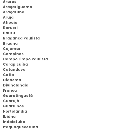
Araras
Araçariguama
Araçatuba
Arujá
Atibaia
Barueri
Bauru
Bragança Paulista
Braúna
Cajamar
Campinas
Campo Limpo Paulista
Carapicuíba
Catanduva
Cotia
Diadema
Divinolandia
Franca
Guaratinguetá
Guarujá
Guarulhos
Hortolândia
Ibiúna
Indaiatuba
Itaquaquecetuba