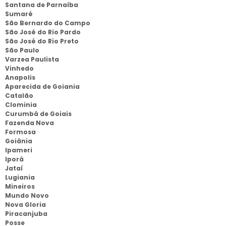
Santana de Parnaíba
Sumaré
São Bernardo do Campo
São José do Rio Pardo
São José do Rio Preto
São Paulo
Varzea Paulista
Vinhedo
Anapolis
Aparecida de Goiania
Catalão
Clominia
Curumbá de Goiais
Fazenda Nova
Formosa
Goiânia
Ipameri
Iporá
Jataí
Lugiania
Mineiros
Mundo Novo
Nova Gloria
Piracanjuba
Posse