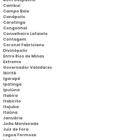
Cambuí
Campo Belo
Canápolis
Caratinga
Congonhal
Conselheiro Lafaiete
Contagem
Coronel Fabriciano
Divinópolis
Entre Rios de Minas
Extrema
Governador Valadares
Ibirité
Igarapé
Ipatinga
Ipuiúna
Itabira
Itabirito
Itajuba
Itaúna
Januária
João Monlevade
Juiz de Fora
Lagoa Formosa