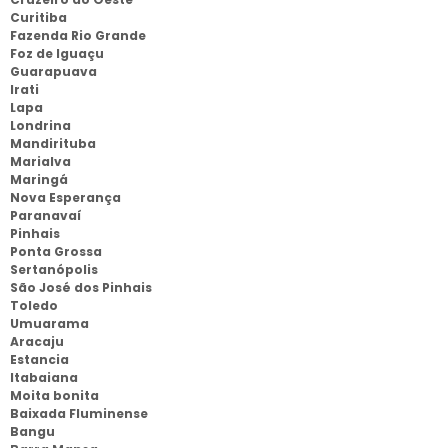
Curitiba
Fazenda Rio Grande
Foz de Iguaçu
Guarapuava
Irati
Lapa
Londrina
Mandirituba
Marialva
Maringá
Nova Esperança
Paranavaí
Pinhais
Ponta Grossa
Sertanópolis
São José dos Pinhais
Toledo
Umuarama
Aracaju
Estancia
Itabaiana
Moita bonita
Baixada Fluminense
Bangu