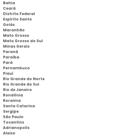
Bahia
Ceará
Distrito Federal
Espírito Santo
Goiás
Maranhão
Mato Grosso
Mato Grosso do Sul
Minas Gerais
Paraná
Paraíba
Pará
Pernambuco
Piauí
Rio Grande do Norte
Rio Grande do Sul
Rio de Janeiro
Rondônia
Roraima
Santa Catarina
Sergipe
São Paulo
Tocantins
Adrianopolis
Aleixo