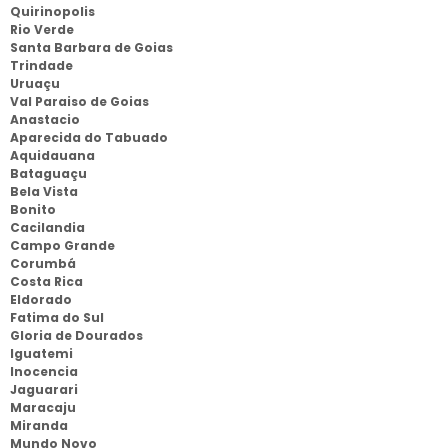
Quirinopolis
Rio Verde
Santa Barbara de Goias
Trindade
Uruaçu
Val Paraiso de Goias
Anastacio
Aparecida do Tabuado
Aquidauana
Bataguaçu
Bela Vista
Bonito
Cacilandia
Campo Grande
Corumbá
Costa Rica
Eldorado
Fatima do Sul
Gloria de Dourados
Iguatemi
Inocencia
Jaguarari
Maracaju
Miranda
Mundo Novo