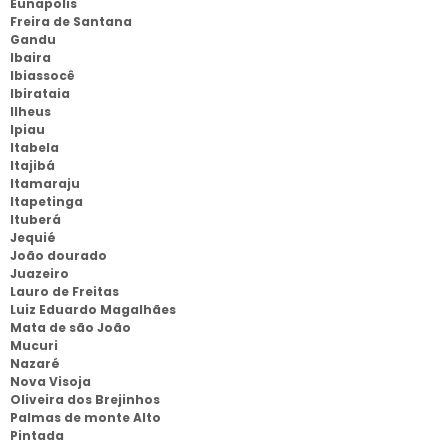
Eunapolis
Freira de Santana
Gandu
Ibaira
Ibiassocê
Ibirataia
Ilheus
Ipiau
Itabela
Itajibá
Itamaraju
Itapetinga
Ituberá
Jequié
João dourado
Juazeiro
Lauro de Freitas
Luiz Eduardo Magalhães
Mata de são João
Mucuri
Nazaré
Nova Visoja
Oliveira dos Brejinhos
Palmas de monte Alto
Pintada