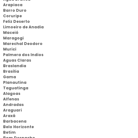
Arapiaca
Barro Duro
Coruripe
Feliz Deserto
Limoeiro de Anadia
Maceió
Maragogi
Marechal Deodoro
Murici
Palmera dos Indios
Aguas Claras
Braslandia
Brasília
Gama
Planautina
Taguatinga
Alagoas
Alfenas
Andradas
Araguari
Araxá
Barbacena
Belo Horizonte
Betim
Bom Despacho