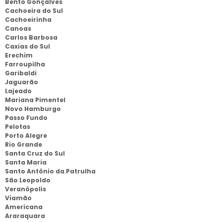
Bento Gonçalves
Cachoeira do Sul
Cachoeirinha
Canoas
Carlos Barbosa
Caxias do Sul
Erechim
Farroupilha
Garibaldi
Jaguarão
Lajeado
Mariana Pimentel
Novo Hamburgo
Passo Fundo
Pelotas
Porto Alegre
Rio Grande
Santa Cruz do Sul
Santa Maria
Santo Antônio da Patrulha
São Leopoldo
Veranópolis
Viamão
Americana
Araraquara