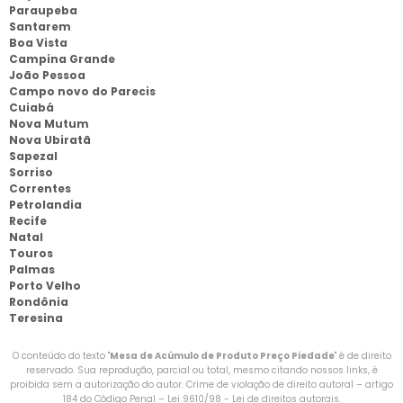
Paraupeba
Santarem
Boa Vista
Campina Grande
João Pessoa
Campo novo do Parecis
Cuiabá
Nova Mutum
Nova Ubiratã
Sapezal
Sorriso
Correntes
Petrolandia
Recife
Natal
Touros
Palmas
Porto Velho
Rondônia
Teresina
O conteúdo do texto "
Mesa de Acúmulo de Produto Preço Piedade
" é de direito
reservado. Sua reprodução, parcial ou total, mesmo citando nossos links, é
proibida sem a autorização do autor. Crime de violação de direito autoral – artigo
184 do Código Penal –
Lei 9610/98 - Lei de direitos autorais
.