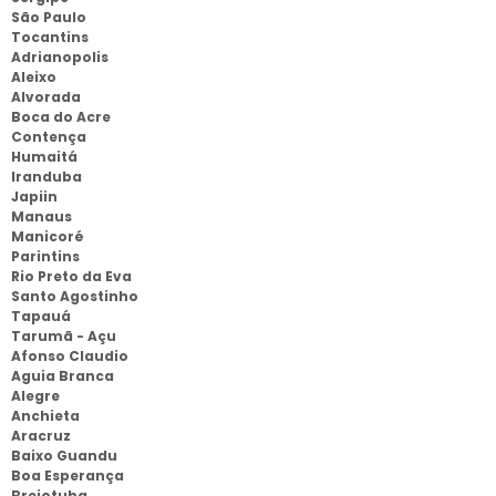
São Paulo
Tocantins
Adrianopolis
Aleixo
Alvorada
Boca do Acre
Contença
Humaitá
Iranduba
Japiin
Manaus
Manicoré
Parintins
Rio Preto da Eva
Santo Agostinho
Tapauá
Tarumã - Açu
Afonso Claudio
Aguia Branca
Alegre
Anchieta
Aracruz
Baixo Guandu
Boa Esperança
Brejotuba