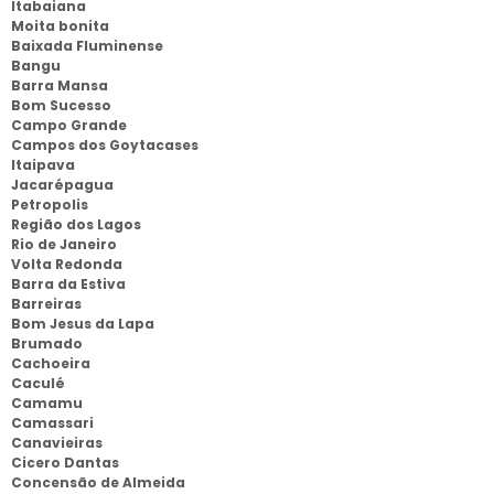
Itabaiana
Moita bonita
Baixada Fluminense
Bangu
Barra Mansa
Bom Sucesso
Campo Grande
Campos dos Goytacases
Itaipava
Jacarépagua
Petropolis
Região dos Lagos
Rio de Janeiro
Volta Redonda
Barra da Estiva
Barreiras
Bom Jesus da Lapa
Brumado
Cachoeira
Caculé
Camamu
Camassari
Canavieiras
Cicero Dantas
Concensão de Almeida