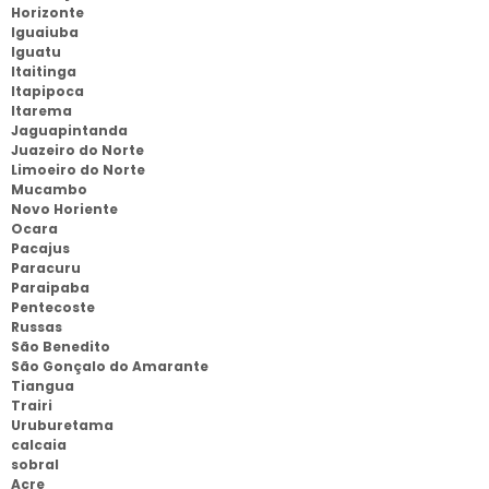
Horizonte
Iguaiuba
Iguatu
Itaitinga
Itapipoca
Itarema
Jaguapintanda
Juazeiro do Norte
Limoeiro do Norte
Mucambo
Novo Horiente
Ocara
Pacajus
Paracuru
Paraipaba
Pentecoste
Russas
São Benedito
São Gonçalo do Amarante
Tiangua
Trairi
Uruburetama
calcaia
sobral
Acre