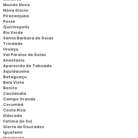
Mundo Novo
Nova Gloria
Piracanjuba
Posse
Quirinopolis
Rio Verde
Santa Barbara de Goias
Trindade
Uruaçu
Val Paraiso de Goias
Anastacio
Aparecida do Tabuado
Aquidauana
Bataguaçu
Bela Vista
Bonito
Cacilandia
Campo Grande
Corumbá
Costa Rica
Eldorado
Fatima do Sul
Gloria de Dourados
Iguatemi
Inocencia