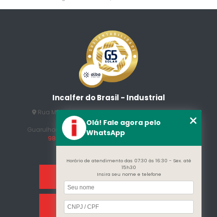
Incalfer do Brasil - Industrial
Rua Manuel Jesus Fernandes , 172 - Jardim Santo
Afonso
Olá! Fale agora pelo
Guarulhos - SP - CEP: 07215-230
(11) 3296-7700
(11)
WhatsApp
98409-5498
contato@incalfer.com.br
Horário de atendimento das 07:30 às 16:30 - Sex. até
15h30
Insira seu nome e telefone
Home
Sobre Nós