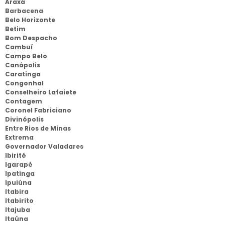
Araxá
Barbacena
Belo Horizonte
Betim
Bom Despacho
Cambuí
Campo Belo
Canápolis
Caratinga
Congonhal
Conselheiro Lafaiete
Contagem
Coronel Fabriciano
Divinópolis
Entre Rios de Minas
Extrema
Governador Valadares
Ibirité
Igarapé
Ipatinga
Ipuiúna
Itabira
Itabirito
Itajuba
Itaúna