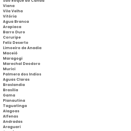
São Roque do Canaa
Viana
Vila Velha
Vitória
Agua Branca
Arapiaca
Barro Duro
Coruripe
Feliz Deserto
Limoeiro de Anadia
Maceió
Maragogi
Marechal Deodoro
Murici
Palmera dos Indios
Aguas Claras
Braslandia
Brasília
Gama
Planautina
Taguatinga
Alagoas
Alfenas
Andradas
Araguari