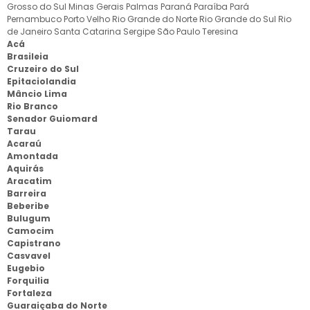
Grosso do Sul
Minas Gerais
Palmas
Paraná
Paraíba
Pará
Pernambuco
Porto Velho
Rio Grande do Norte
Rio Grande do Sul
Rio
de Janeiro
Santa Catarina
Sergipe
São Paulo
Teresina
Acá
Brasileia
Cruzeiro do Sul
Epitaciolandia
Mâncio Lima
Rio Branco
Senador Guiomard
Tarau
Acaraú
Amontada
Aquirás
Aracatim
Barreira
Beberibe
Bulugum
Camocim
Capistrano
Casvavel
Eugebio
Forquilia
Fortaleza
Guaraiçaba do Norte