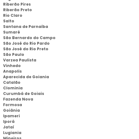
Riberão Pires
Riberão Preto
Rio Claro
Salto
Santana de Parnaíba
Sumaré
São Bernardo do Campo
São José do Rio Pardo
São José do Rio Preto
São Paulo
Varzea Paulista
Vinhedo
Anapolis
Aparecida de Goiania
Catalão
Clominia
Curumbá de Goiais
Fazenda Nova
Formosa
Goiânia
Ipameri
Iporá
Jataí
Lugiania
Mineiros