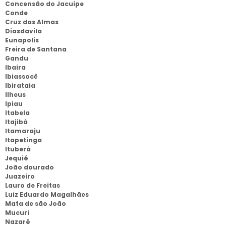
Concensão do Jacuipe
Conde
Cruz das Almas
Diasdavila
Eunapolis
Freira de Santana
Gandu
Ibaira
Ibiassocê
Ibirataia
Ilheus
Ipiau
Itabela
Itajibá
Itamaraju
Itapetinga
Ituberá
Jequié
João dourado
Juazeiro
Lauro de Freitas
Luiz Eduardo Magalhães
Mata de são João
Mucuri
Nazaré