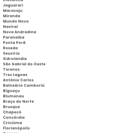
Jaguarari
Maracaju
Miranda
Mundo Novo
Naviraí
Nova Andradina
Paranaiba
Ponta Porã
Roxeda
Seuviria
Sidrolandia
São Gabriel do Oeste
Terenos
Tres Lagoas
Antônio Carlos
Balneário Camboriú
Biguaçu
Blumenau
Braço do Norte
Brusque
Chapecó
Concórdia
Criciúma
Florianópolis