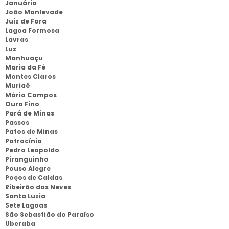
Januária
João Monlevade
Juiz de Fora
Lagoa Formosa
Lavras
Luz
Manhuaçu
Maria da Fé
Montes Claros
Muriaé
Mário Campos
Ouro Fino
Pará de Minas
Passos
Patos de Minas
Patrocínio
Pedro Leopoldo
Piranguinho
Pouso Alegre
Poços de Caldas
Ribeirão das Neves
Santa Luzia
Sete Lagoas
São Sebastião do Paraíso
Uberaba