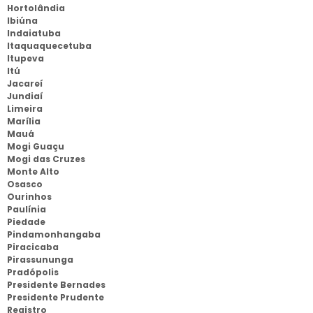
Hortolândia
Ibiúna
Indaiatuba
Itaquaquecetuba
Itupeva
Itú
Jacareí
Jundiaí
Limeira
Marília
Mauá
Mogi Guaçu
Mogi das Cruzes
Monte Alto
Osasco
Ourinhos
Paulínia
Piedade
Pindamonhangaba
Piracicaba
Pirassununga
Pradópolis
Presidente Bernades
Presidente Prudente
Registro