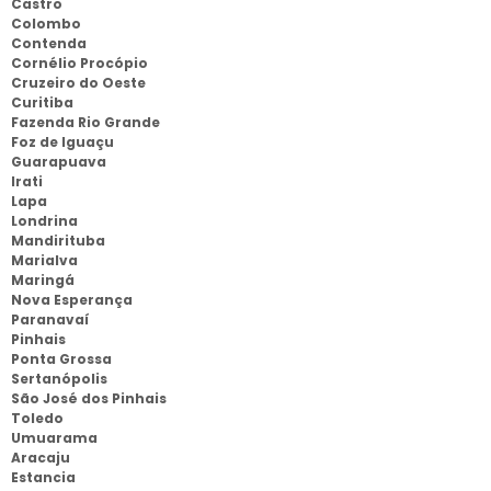
Castro
Colombo
Contenda
Cornélio Procópio
Cruzeiro do Oeste
Curitiba
Fazenda Rio Grande
Foz de Iguaçu
Guarapuava
Irati
Lapa
Londrina
Mandirituba
Marialva
Maringá
Nova Esperança
Paranavaí
Pinhais
Ponta Grossa
Sertanópolis
São José dos Pinhais
Toledo
Umuarama
Aracaju
Estancia