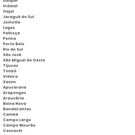
Gaspar
Indaial
Itajaí
Jaraguá do Sul
Joinville
Lages
Palhoça
Penha
Porto Belo
Rio do Sul
São José
São Miguel do Oeste
Tijucas
Timbó
Videira
Xaxim
Apucarana
Arapongas
Araucária
Balsa Nova
Bandeirantes
Cambé
Campo Largo
Campo Mourão
Cascavél