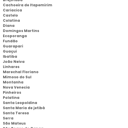
Cachoeira de Itapemirim
Cariacica
Castelo
Colatina
Diana
Domingos Martins
Ecoporanga
Fundão
Guarapari
Guaçui
Ibatiba
João Neiva
Linhares
Marechal Floriano
Mimoso do Sul
Montanha
Nova Venecia
Pinheiros
Polatina
Santa Leopoldina
Santa Maria de jetibá
Santa Teresa
Serra
São Mateus