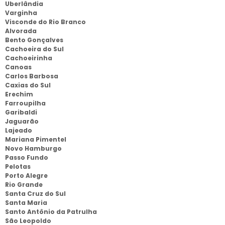
Uberlândia
Varginha
Visconde do Rio Branco
Alvorada
Bento Gonçalves
Cachoeira do Sul
Cachoeirinha
Canoas
Carlos Barbosa
Caxias do Sul
Erechim
Farroupilha
Garibaldi
Jaguarão
Lajeado
Mariana Pimentel
Novo Hamburgo
Passo Fundo
Pelotas
Porto Alegre
Rio Grande
Santa Cruz do Sul
Santa Maria
Santo Antônio da Patrulha
São Leopoldo