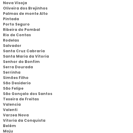
Nova Visoja
Oliveira dos Brejinhos
Palmas de monte Alto
Pintada
Porto Seguro
Ribeira do Pombal
Rio de Contas
Rodelas
Salvador
Santa Cruz Cabraria
Santa Maria da Vitoria
Senhor do Bonfim
Serra Dourada
Serrinha
Simões Filho
São Desiderio
São Felipe
São Gonçalo dos Santos
Texeira de Freitas
Valencia
Valenti
Varzea Nova
Vitoria da Conquista
Belém
Moju