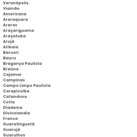
Veranópolis
Viamão
Americana
Araraquara
Araras
Araçariguama
Araçatuba
Arujá
Atibaia
Barueri
Bauru
Bragança Paulista
Braúna
Cajamar
Campinas
Campo Limpo Paulista
Carapicuíba
Catanduva
Cotia
Diadema
Divinolandia
Franca
Guaratinguetá
Guarujá
Guarulhos