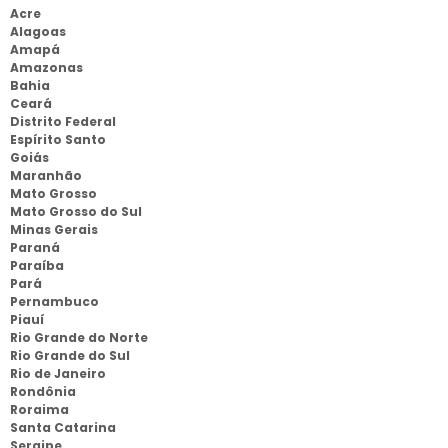
Acre
Alagoas
Amapá
Amazonas
Bahia
Ceará
Distrito Federal
Espírito Santo
Goiás
Maranhão
Mato Grosso
Mato Grosso do Sul
Minas Gerais
Paraná
Paraíba
Pará
Pernambuco
Piauí
Rio Grande do Norte
Rio Grande do Sul
Rio de Janeiro
Rondônia
Roraima
Santa Catarina
Sergipe