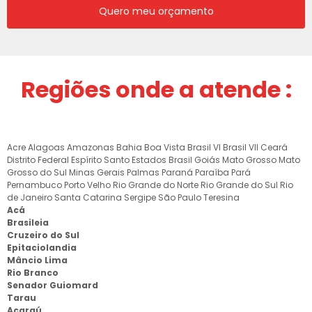
Quero meu orçamento
Regiões onde a atende :
Acre
Alagoas
Amazonas
Bahia
Boa Vista
Brasil VI
Brasil VII
Ceará
Distrito Federal
Espírito Santo
Estados Brasil
Goiás
Mato Grosso
Mato
Grosso do Sul
Minas Gerais
Palmas
Paraná
Paraíba
Pará
Pernambuco
Porto Velho
Rio Grande do Norte
Rio Grande do Sul
Rio
de Janeiro
Santa Catarina
Sergipe
São Paulo
Teresina
Acá
Brasileia
Cruzeiro do Sul
Epitaciolandia
Mâncio Lima
Rio Branco
Senador Guiomard
Tarau
Acaraú