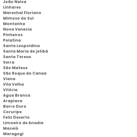
João Neiva
Linhares
Marechal Floriano
Mimoso do Sul
Montanha
Nova Venecia
Pinheiros
Polatina
Santa Leopoldina
Santa Maria de jetibá
Santa Teresa
Serra
São Mateus
São Roque do Canaa
Viana
Vila Velha
Vitória
Agua Branca
Arapiaca
Barro Duro
Coruripe
Feliz Deserto
Limoeiro de Anadia
Maceió
Maragogi