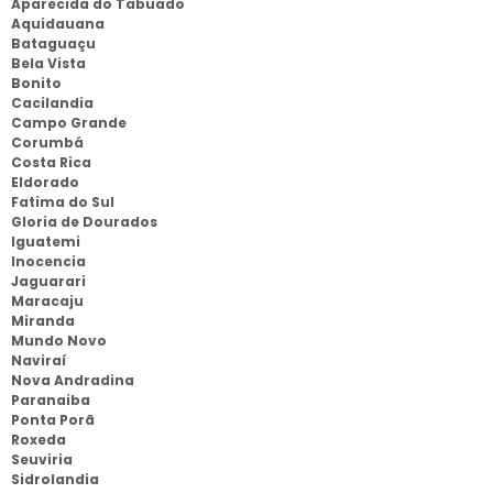
Aparecida do Tabuado
Aquidauana
Bataguaçu
Bela Vista
Bonito
Cacilandia
Campo Grande
Corumbá
Costa Rica
Eldorado
Fatima do Sul
Gloria de Dourados
Iguatemi
Inocencia
Jaguarari
Maracaju
Miranda
Mundo Novo
Naviraí
Nova Andradina
Paranaiba
Ponta Porã
Roxeda
Seuviria
Sidrolandia