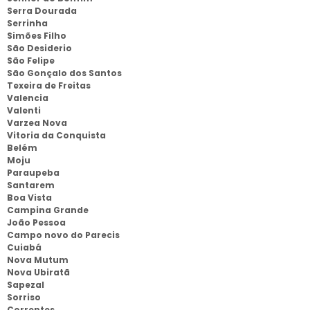
Serra Dourada
Serrinha
Simões Filho
São Desiderio
São Felipe
São Gonçalo dos Santos
Texeira de Freitas
Valencia
Valenti
Varzea Nova
Vitoria da Conquista
Belém
Moju
Paraupeba
Santarem
Boa Vista
Campina Grande
João Pessoa
Campo novo do Parecis
Cuiabá
Nova Mutum
Nova Ubiratã
Sapezal
Sorriso
Correntes