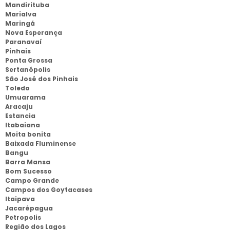
Mandirituba
Marialva
Maringá
Nova Esperança
Paranavaí
Pinhais
Ponta Grossa
Sertanópolis
São José dos Pinhais
Toledo
Umuarama
Aracaju
Estancia
Itabaiana
Moita bonita
Baixada Fluminense
Bangu
Barra Mansa
Bom Sucesso
Campo Grande
Campos dos Goytacases
Itaipava
Jacarépagua
Petropolis
Região dos Lagos