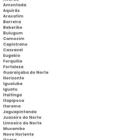
Amontada
Aquirás
Aracatim
Barreira
Beberibe
Bulugum
Camocim
Capistrano
Casvavel
Eugebio
Forquilia
Fortaleza
Guaraiçaba do Norte
Horizonte
Iguaiuba
Iguatu
Itaitinga
Itapipoca
Itarema
Jaguapintanda
Juazeiro do Norte
Limoeiro do Norte
Mucambo
Novo Horiente
Ocara