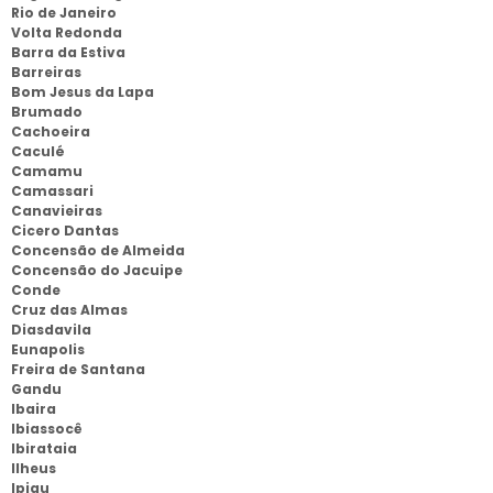
Rio de Janeiro
Volta Redonda
Barra da Estiva
Barreiras
Bom Jesus da Lapa
Brumado
Cachoeira
Caculé
Camamu
Camassari
Canavieiras
Cicero Dantas
Concensão de Almeida
Concensão do Jacuipe
Conde
Cruz das Almas
Diasdavila
Eunapolis
Freira de Santana
Gandu
Ibaira
Ibiassocê
Ibirataia
Ilheus
Ipiau