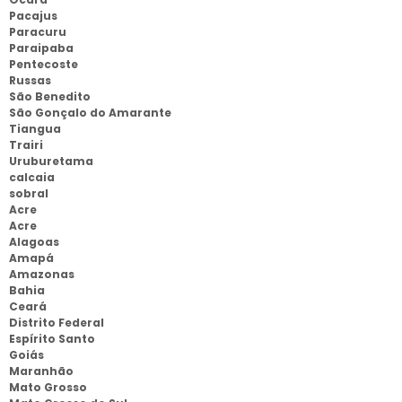
Pacajus
Paracuru
Paraipaba
Pentecoste
Russas
São Benedito
São Gonçalo do Amarante
Tiangua
Trairi
Uruburetama
calcaia
sobral
Acre
Acre
Alagoas
Amapá
Amazonas
Bahia
Ceará
Distrito Federal
Espírito Santo
Goiás
Maranhão
Mato Grosso