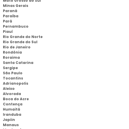
Mato Grosso do Sul
Minas Gerais
Paraná
Paraíba
Pará
Pernambuco
Piauí
Rio Grande do Norte
Rio Grande do Sul
Rio de Janeiro
Rondônia
Roraima
Santa Catarina
Sergipe
São Paulo
Tocantins
Adrianopolis
Aleixo
Alvorada
Boca do Acre
Contença
Humaitá
Iranduba
Japiin
Manaus