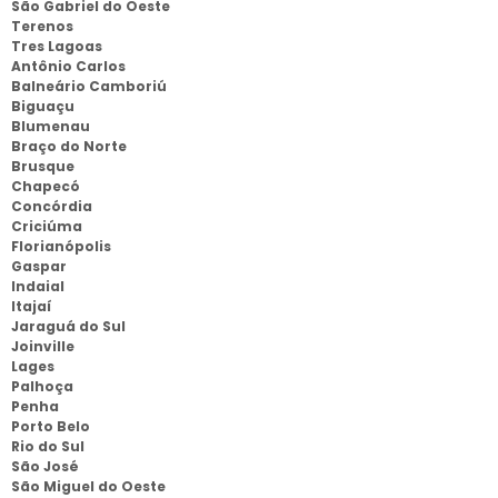
São Gabriel do Oeste
Terenos
Tres Lagoas
Antônio Carlos
Balneário Camboriú
Biguaçu
Blumenau
Braço do Norte
Brusque
Chapecó
Concórdia
Criciúma
Florianópolis
Gaspar
Indaial
Itajaí
Jaraguá do Sul
Joinville
Lages
Palhoça
Penha
Porto Belo
Rio do Sul
São José
São Miguel do Oeste