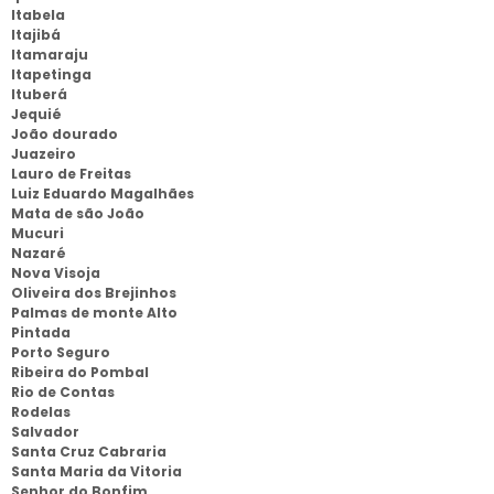
Itabela
Itajibá
Itamaraju
Itapetinga
Ituberá
Jequié
João dourado
Juazeiro
Lauro de Freitas
Luiz Eduardo Magalhães
Mata de são João
Mucuri
Nazaré
Nova Visoja
Oliveira dos Brejinhos
Palmas de monte Alto
Pintada
Porto Seguro
Ribeira do Pombal
Rio de Contas
Rodelas
Salvador
Santa Cruz Cabraria
Santa Maria da Vitoria
Senhor do Bonfim