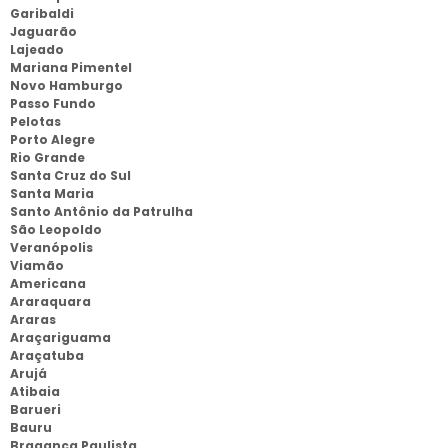
Garibaldi
Jaguarão
Lajeado
Mariana Pimentel
Novo Hamburgo
Passo Fundo
Pelotas
Porto Alegre
Rio Grande
Santa Cruz do Sul
Santa Maria
Santo Antônio da Patrulha
São Leopoldo
Veranópolis
Viamão
Americana
Araraquara
Araras
Araçariguama
Araçatuba
Arujá
Atibaia
Barueri
Bauru
Bragança Paulista