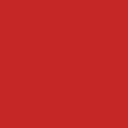
ontínuo de batata cortada
escorredor de batata indus
redor de batata
escorredor de água
escorredor
esteiras
rte industrial
esteira de transporte
esteira rolante
esteira transportadora industrial
esteiras transpo
iais
esteira transportadora de caneca
esteira de e
esteira transportadora de rolos
esteira
fatiadores
atiador de presunto
fatiador de queijo industrial
fat
 frios industrial
fatiador de mussarela
fatiador de f
ustrial
fatiador de frios automático
fatiador de frios