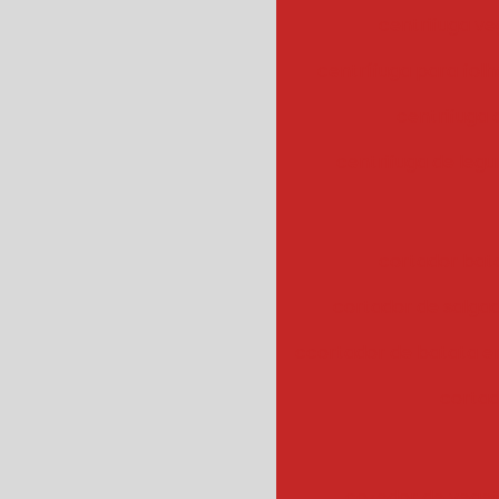
centrifuga ve
centrífuga para fol
centrifuga
centrifuga de legu
cortador bat
cortador de salgad
ccortador de batata 
cortad
cozedor de veget