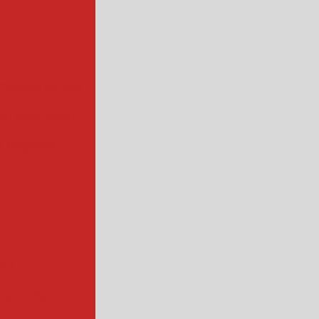
mentos planos
da compacta
 salgados
ial
ndustrial