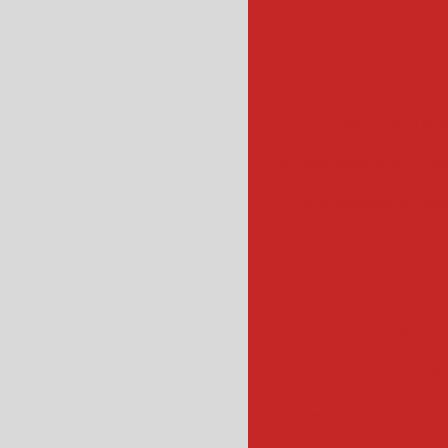
empanadeira para sal
empanadora automa
empanadeira indus
emp
escorr
escorredo
escorredor indus