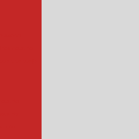
ofissional
rios industrial
hadora de queijo
ndustrial
industrial
ntação