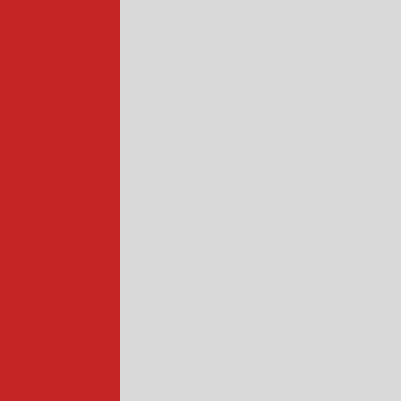
strial
para vegetais
rial
centrífuga
 folha
 de bisteca
atas industrial
s a vapor