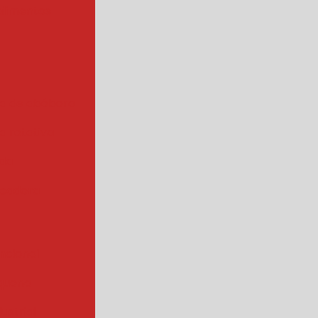
alimentos
a de abóbora
 rotativa
ada
cadora
ncional
quena
ustrial