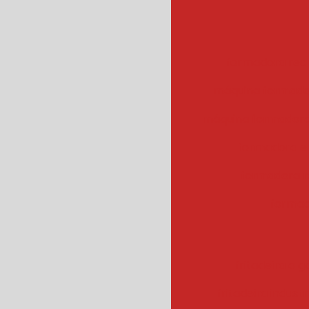
formadora rec
máquina formado
máquina formadora
formadora e
formadora r
formad
fritadeira a g
fritadeira industr