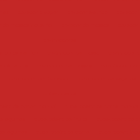
umes
cozedor a vapor
cozedor eletrico
cozedor i
 de massas industrial
cozedor de massas
cozedor
cozinhadores
erduras eletrico
cozinhador de massa
cozinhador 
e alimentos
cozinhador de massas
cozinhador indus
a
cozinhador por batelada
cozinhador de vegetais
cubetadeiras
deira de bacon manual
cubetadeira de carne manual
 e legumes
cubetadeira de frutas
cubetadeira de c
de legumes
cubetadeira de carne
cubetadeira indu