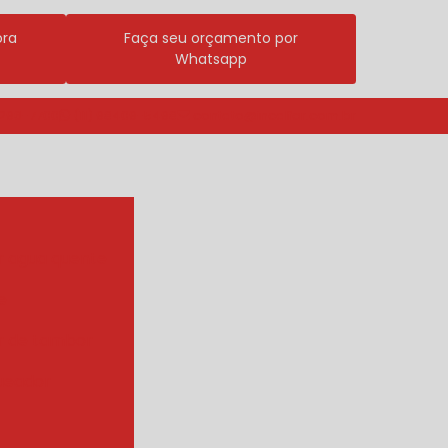
ora
Faça seu orçamento por
Whatsapp
3296-7700
(11) 98409-5498
contato@incalfer.com.br
r agua quente
e
r de tambor
ueador