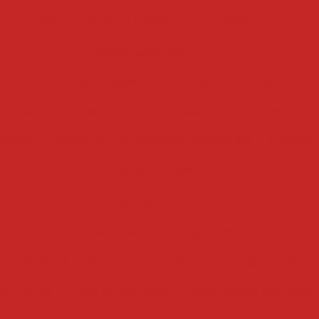
fatiador de queijo e presunto
fatiador
fatiadores de frios
 frios
fatiadora industrial
maquina de fatiar frios pr
 industrial
maquina de fatiar industrial
cortador de f
sional
fatiadora e interfolhadora industrial
interfol
fatiador de queijo profissional
filtros
 fritura
filtro para óleo
filtro para óleo de cozinha i
ha industrial
filtro tanque
filtro centrifugo
filtro 
centrífugo
filtro de óleo rima
filtro tanque por deca