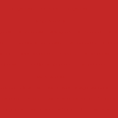
drageadeira chocolate
drageadeira
empanadoras
gados
empanadeira de salgado
empanadora de ali
tica
maquina empanadeira
empanadora combina
trial
mini empanadora compacta
empanadeira de
anadeira
maquina empanadora
empanadora
escorredores
edor para alimentos
escorredor de legumes industrial
r de batata cortada
escorredor de batata frita industr
trial grande
escorredor de batata frita
escorredor i