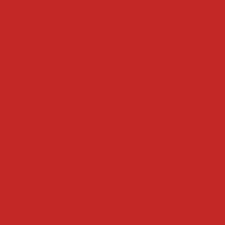
filtro de óleo de papel
filtro de óleo
formadoras recheadoras
headora coxinha
máquina formadora e recheadora d
ra e recheadora
formadora e recheadora de doces e
 e recheadora de salgados
formadora e recheadora 
 recheadora
formadora e recheadora de salgados e 
echeadora de brigadeiro
formadora recheadora de d
ora recheadora de salgados
formadora recheadora
fritadeiras
ás profissional
fritadeira grande
fritadeira industrial
ial
fritadeira a gás industrial
fritadeira elétrica óleo 