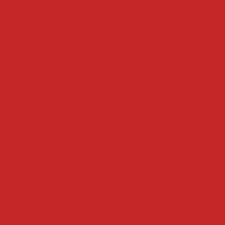
getais
centrifuga de frutas
centrifuga de folhas indu
has e legumes
centrifuga para legumes
centrifuga 
 de legumes
centrifuga de vegetais
centrifuga indust
mes industrial
centrífuga industrial para alimentos
cortadoras
ata
cortador batata palito
cortador de vegetais de
inhos de trigo
cortador de pele de porco
cortador
em gomos
cortador de batata palito
cortador de bat
ora de batata
cortadora de alimentos
cortadora
cozedores
ais
cozedor de massas elétrico
cozedor de legume