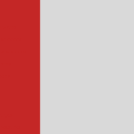
e doces
 salgados
de salgados
doces
oces
 a gás
industrial