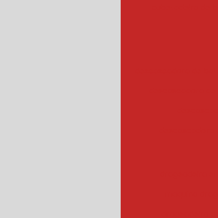
cubetadeira de 
descascadora de bata
descascadora de 
descascad
descascadora 
drageadeira em
maquina drag
drageadeira 