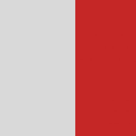
máquina de fatiar
maquina de fatiar frios
cortador de frios profis
filtro para óleo e
filtro para cozin
filtro de óleo 