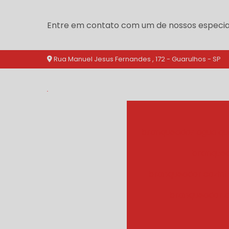
Entre em contato com um de nossos especial
Rua Manuel Jesus Fernandes , 172 - Guarulhos - SP
branqueador agua qu
branquea
branqueador cozinh
branqueador d