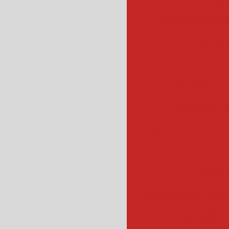
cozedor de leg
cozedor
cozinhador de v
cozinhador d
cozinhador de esteir
cubeta
cubetadeira de frutas
cubetadeira 