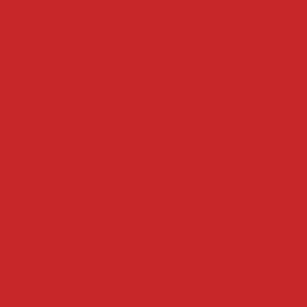
bacon
cubetadeira de frutas secas
cubetadeira de 
cubetadeira
descascadoras
ta industrial
descascadora industrial
descascador
abacaxi
descascadora automatizada
descascadora
ora de cebolas
descascadora de batatas automatiz
de batatas
descascadora abrasiva de rolos
descas
drageadeiras
 inox
drageadeira para pipoca
drageadeira conve
eadeira
drageadeira de chocolate
drageadeira pe
para amendoim
drageadeira manual
drageadeira ind