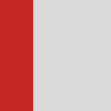
ndustrial
de carne
trial
cozinhador
arnes e bacon
strial