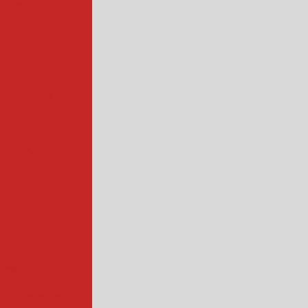
trial
 industrial
rtadoras
levação
iadora de queijo
rios
 profissional