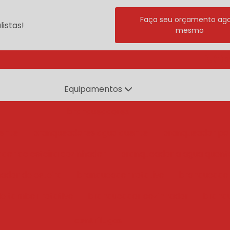
Faça seu orçamento ag
istas!
mesmo
(11) 
Equipamentos
branqueadores
ente
branqueadores agua quente
branqueador po
dor de esteira cozinhador
branqueador a agua quent
ador de esteira
branqueador rotativo
branqueado
e tambor rotativo
branqueador cozinhador
branq
centrífugas