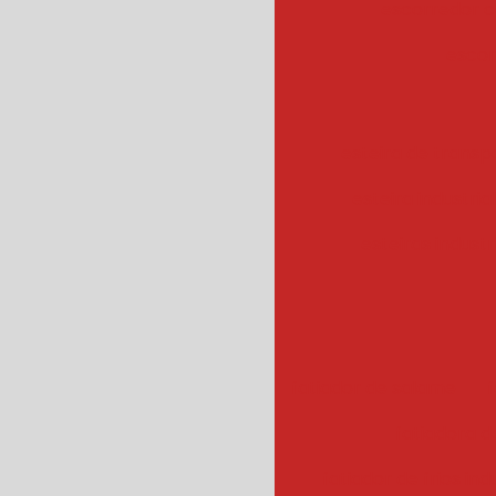
escorredor c
escor
esteira de transpo
esteira industrial
esteiras industr
fatiador de salame
f
fatiadora de
fatiador de frios ind