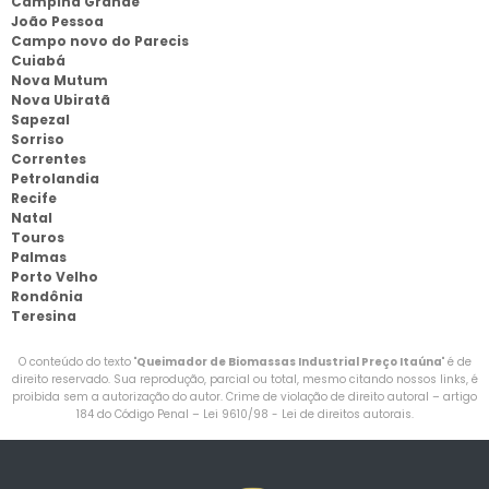
Campina Grande
João Pessoa
Campo novo do Parecis
Cuiabá
Nova Mutum
Nova Ubiratã
Sapezal
Sorriso
Correntes
Petrolandia
Recife
Natal
Touros
Palmas
Porto Velho
Rondônia
Teresina
O conteúdo do texto "
Queimador de Biomassas Industrial Preço Itaúna
" é de
direito reservado. Sua reprodução, parcial ou total, mesmo citando nossos links, é
proibida sem a autorização do autor. Crime de violação de direito autoral – artigo
184 do Código Penal –
Lei 9610/98 - Lei de direitos autorais
.