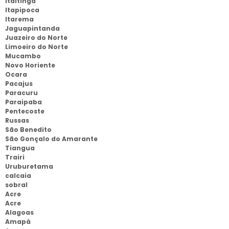
Itaitinga
Itapipoca
Itarema
Jaguapintanda
Juazeiro do Norte
Limoeiro do Norte
Mucambo
Novo Horiente
Ocara
Pacajus
Paracuru
Paraipaba
Pentecoste
Russas
São Benedito
São Gonçalo do Amarante
Tiangua
Trairi
Uruburetama
calcaia
sobral
Acre
Acre
Alagoas
Amapá