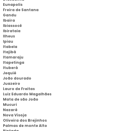
Eunapolis
Freira de Santana
Gandu
Ibaira
Ibiassocê
Ibirataia
Ilheus
Ipiau
Itabela
Itajibá
Itamaraju
Itapetinga
Ituberá
Jequié
João dourado
Juazeiro
Lauro de Freitas
Luiz Eduardo Magalhães
Mata de são João
Mucuri
Nazaré
Nova Visoja
Oliveira dos Brejinhos
Palmas de monte Alto
Pintada