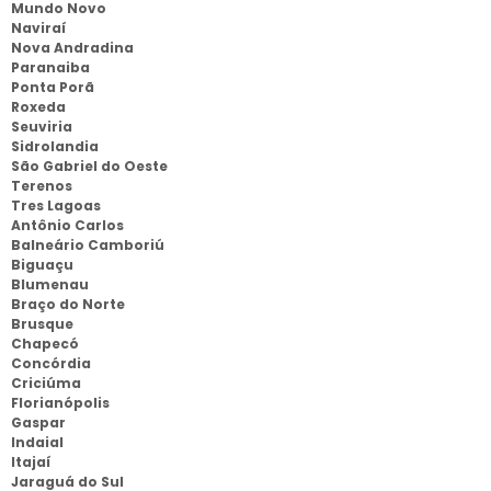
Mundo Novo
Naviraí
Nova Andradina
Paranaiba
Ponta Porã
Roxeda
Seuviria
Sidrolandia
São Gabriel do Oeste
Terenos
Tres Lagoas
Antônio Carlos
Balneário Camboriú
Biguaçu
Blumenau
Braço do Norte
Brusque
Chapecó
Concórdia
Criciúma
Florianópolis
Gaspar
Indaial
Itajaí
Jaraguá do Sul