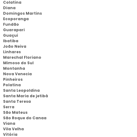
Colatina
Diana
Domingos Martins
Ecoporanga
Fundão
Guarapari
Guaçui
Ibatiba
João Neiva
Linhares
Marechal Floriano
Mimoso do Sul
Montanha
Nova Venecia
Pinheiros
Polatina
Santa Leopoldina
Santa Maria de jetibá
Santa Teresa
Serra
São Mateus
São Roque do Canaa
Viana
Vila Velha
Vitória