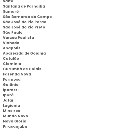
Salto
Santana de Parnaíba
Sumaré
São Bernardo do Campo
São José do Rio Pardo
São José do Rio Preto
São Paulo
Varzea Paulista
Vinhedo
Anapolis
Aparecida de Goiania
Catalão
Clominia
Curumbá de Goiais
Fazenda Nova
Formosa
Goiânia
Ipameri
Iporá
Jataí
Lugiania
Mineiros
Mundo Novo
Nova Gloria
Piracanjuba