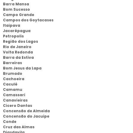
Barra Mansa
Bom Sucesso
Campo Grande
Campos dos Goytacases
Itaipava
Jacarépagua
Petropolis
Região dos Lagos
Rio de Janeiro
Volta Redonda
Barra da Estiva
Barreiras
Bom Jesus da Lapa
Brumado
Cachoeira
Caculé
Camamu
Camassari
Canavieiras
Cicero Dantas
Concensão de Almeida
Concensão do Jacuipe
Conde
Cruz das Almas
Diasdavila