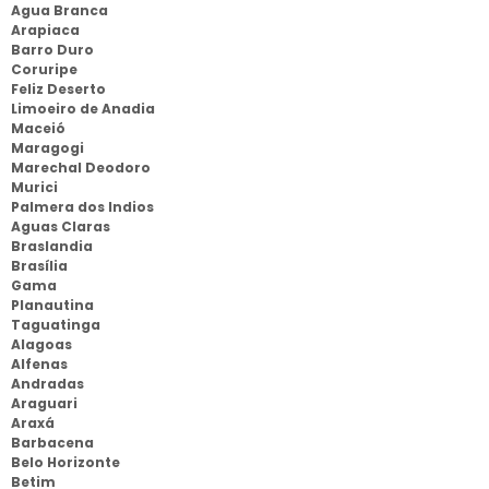
Agua Branca
Arapiaca
Barro Duro
Coruripe
Feliz Deserto
Limoeiro de Anadia
Maceió
Maragogi
Marechal Deodoro
Murici
Palmera dos Indios
Aguas Claras
Braslandia
Brasília
Gama
Planautina
Taguatinga
Alagoas
Alfenas
Andradas
Araguari
Araxá
Barbacena
Belo Horizonte
Betim