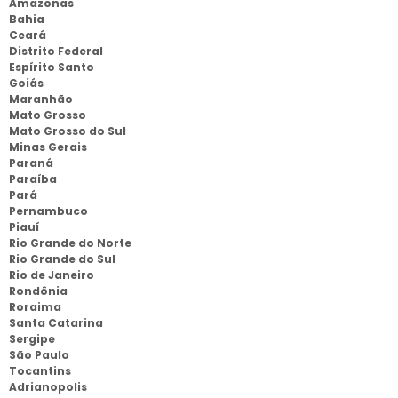
Amazonas
Bahia
Ceará
Distrito Federal
Espírito Santo
Goiás
Maranhão
Mato Grosso
Mato Grosso do Sul
Minas Gerais
Paraná
Paraíba
Pará
Pernambuco
Piauí
Rio Grande do Norte
Rio Grande do Sul
Rio de Janeiro
Rondônia
Roraima
Santa Catarina
Sergipe
São Paulo
Tocantins
Adrianopolis