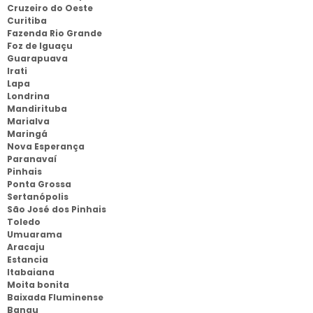
Cruzeiro do Oeste
Curitiba
Fazenda Rio Grande
Foz de Iguaçu
Guarapuava
Irati
Lapa
Londrina
Mandirituba
Marialva
Maringá
Nova Esperança
Paranavaí
Pinhais
Ponta Grossa
Sertanópolis
São José dos Pinhais
Toledo
Umuarama
Aracaju
Estancia
Itabaiana
Moita bonita
Baixada Fluminense
Bangu