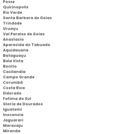
Posse
Quirinopolis
Rio Verde
Santa Barbara de Goias
Trindade
Uruaçu
Val Paraiso de Goias
Anastacio
Aparecida do Tabuado
Aquidauana
Bataguaçu
Bela Vista
Bonito
Cacilandia
Campo Grande
Corumbá
Costa Rica
Eldorado
Fatima do Sul
Gloria de Dourados
Iguatemi
Inocencia
Jaguarari
Maracaju
Miranda