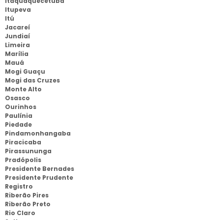
Itaquaquecetuba
Itupeva
Itú
Jacareí
Jundiaí
Limeira
Marília
Mauá
Mogi Guaçu
Mogi das Cruzes
Monte Alto
Osasco
Ourinhos
Paulínia
Piedade
Pindamonhangaba
Piracicaba
Pirassununga
Pradópolis
Presidente Bernades
Presidente Prudente
Registro
Riberão Pires
Riberão Preto
Rio Claro