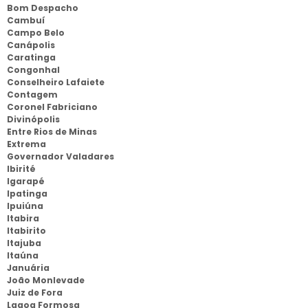
Bom Despacho
Cambuí
Campo Belo
Canápolis
Caratinga
Congonhal
Conselheiro Lafaiete
Contagem
Coronel Fabriciano
Divinópolis
Entre Rios de Minas
Extrema
Governador Valadares
Ibirité
Igarapé
Ipatinga
Ipuiúna
Itabira
Itabirito
Itajuba
Itaúna
Januária
João Monlevade
Juiz de Fora
Lagoa Formosa