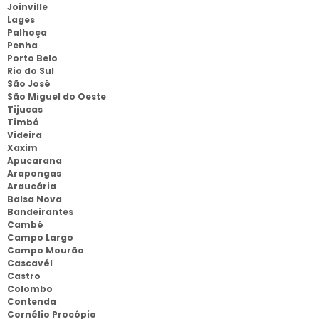
Joinville
Lages
Palhoça
Penha
Porto Belo
Rio do Sul
São José
São Miguel do Oeste
Tijucas
Timbó
Videira
Xaxim
Apucarana
Arapongas
Araucária
Balsa Nova
Bandeirantes
Cambé
Campo Largo
Campo Mourão
Cascavél
Castro
Colombo
Contenda
Cornélio Procópio