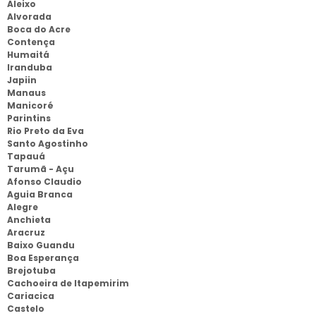
Aleixo
Alvorada
Boca do Acre
Contença
Humaitá
Iranduba
Japiin
Manaus
Manicoré
Parintins
Rio Preto da Eva
Santo Agostinho
Tapauá
Tarumã - Açu
Afonso Claudio
Aguia Branca
Alegre
Anchieta
Aracruz
Baixo Guandu
Boa Esperança
Brejotuba
Cachoeira de Itapemirim
Cariacica
Castelo