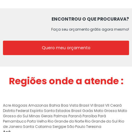
ENCONTROU O QUE PROCURAVA?
Faça seu orçamento grátis agora mesmo!
Quero meu orçamento
Regiões onde a atende :
Acre
Alagoas
Amazonas
Bahia
Boa Vista
Brasil VI
Brasil VII
Ceará
Distrito Federal
Espírito Santo
Estados Brasil
Goiás
Mato Grosso
Mato
Grosso do Sul
Minas Gerais
Palmas
Paraná
Paraíba
Pará
Pernambuco
Porto Velho
Rio Grande do Norte
Rio Grande do Sul
Rio
de Janeiro
Santa Catarina
Sergipe
São Paulo
Teresina
Acá