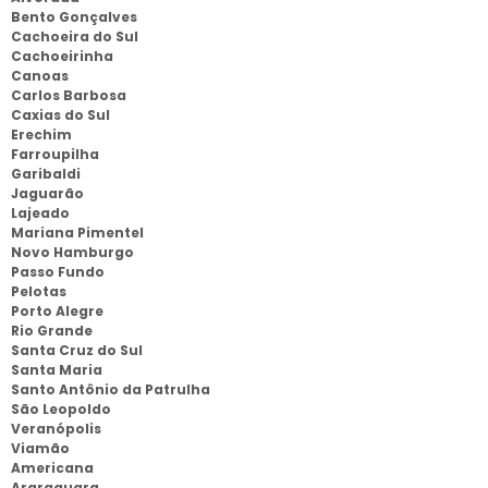
Bento Gonçalves
Cachoeira do Sul
Cachoeirinha
Canoas
Carlos Barbosa
Caxias do Sul
Erechim
Farroupilha
Garibaldi
Jaguarão
Lajeado
Mariana Pimentel
Novo Hamburgo
Passo Fundo
Pelotas
Porto Alegre
Rio Grande
Santa Cruz do Sul
Santa Maria
Santo Antônio da Patrulha
São Leopoldo
Veranópolis
Viamão
Americana
Araraquara