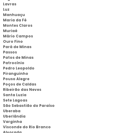
Lavras
Luz
Manhuaçu
Maria da Fé
Montes Claros
Muriaé
Mário Campos
Ouro Fino
Pará de Minas
Passos
Patos de Minas
Patrocínio
Pedro Leopoldo
Piranguinho
Pouso Alegre
Poços de Caldas
Ribeirão das Neves
Santa Luzia
Sete Lagoas
São Sebastião do Paraíso
Uberaba
Uberlândia
Varginha
Visconde do Rio Branco
Alvorada