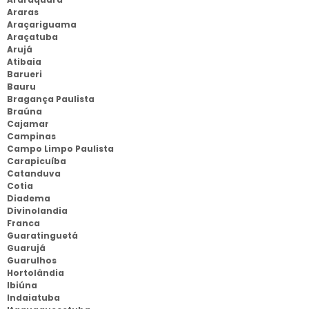
Araras
Araçariguama
Araçatuba
Arujá
Atibaia
Barueri
Bauru
Bragança Paulista
Braúna
Cajamar
Campinas
Campo Limpo Paulista
Carapicuíba
Catanduva
Cotia
Diadema
Divinolandia
Franca
Guaratinguetá
Guarujá
Guarulhos
Hortolândia
Ibiúna
Indaiatuba