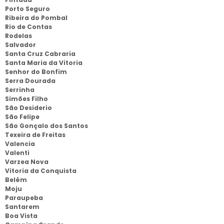
Porto Seguro
Ribeira do Pombal
Rio de Contas
Rodelas
Salvador
Santa Cruz Cabraria
Santa Maria da Vitoria
Senhor do Bonfim
Serra Dourada
Serrinha
Simões Filho
São Desiderio
São Felipe
São Gonçalo dos Santos
Texeira de Freitas
Valencia
Valenti
Varzea Nova
Vitoria da Conquista
Belém
Moju
Paraupeba
Santarem
Boa Vista