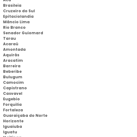
Brasileia
Cruzeiro do Sul
Epitaciolandia
Mâncio Lima
Rio Branco
Senador Guiomard
Tarau
Acaraú
Amontada
Aquirás
Aracatim
Barreira
Beberibe
Bulugum
Camocim
Capistrano
Casvavel
Eugebio
Forquilia
Fortaleza
Guaraiçaba do Norte
Horizonte
Iguaiuba
Iguatu