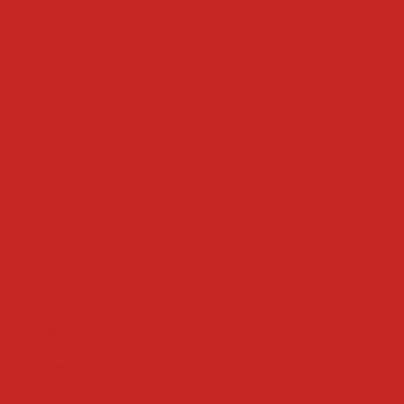
fatiador de queijo e presunto
fatiador
fatiadores de frios
 frios
fatiadora industrial
maquina de fatiar frios pr
 industrial
maquina de fatiar industrial
cortador de f
sional
fatiadora e interfolhadora industrial
interfol
fatiador de queijo profissional
filtros
 fritura
filtro para óleo
filtro para óleo de cozinha i
ha industrial
filtro tanque
filtro centrifugo
filtro 
centrífugo
filtro de óleo rima
filtro tanque por deca