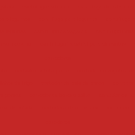
getais
centrifuga de frutas
centrifuga de folhas indu
has e legumes
centrifuga para legumes
centrifuga 
 de legumes
centrifuga de vegetais
centrifuga indust
mes industrial
centrífuga industrial para alimentos
cortadoras
ata
cortador batata palito
cortador de vegetais de
inhos de trigo
cortador de pele de porco
cortador
em gomos
cortador de batata palito
cortador de bat
ora de batata
cortadora de alimentos
cortadora
cozedores
ais
cozedor de massas elétrico
cozedor de legume