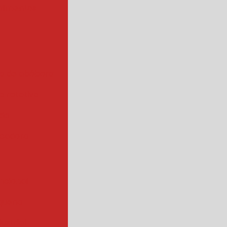
alimentos
a de abóbora
 rotativa
ada
cadora
ncional
quena
ustrial