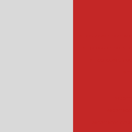
empanadeira para sal
empanadora automa
empanadeira indus
emp
escorr
escorredo
escorredor indus