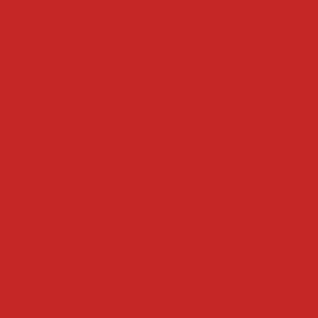
filtro de óleo de papel
filtro de óleo
formadoras recheadoras
headora coxinha
máquina formadora e recheadora d
ra e recheadora
formadora e recheadora de doces e
 e recheadora de salgados
formadora e recheadora 
 recheadora
formadora e recheadora de salgados e 
echeadora de brigadeiro
formadora recheadora de d
ora recheadora de salgados
formadora recheadora
fritadeiras
ás profissional
fritadeira grande
fritadeira industrial
ial
fritadeira a gás industrial
fritadeira elétrica óleo 