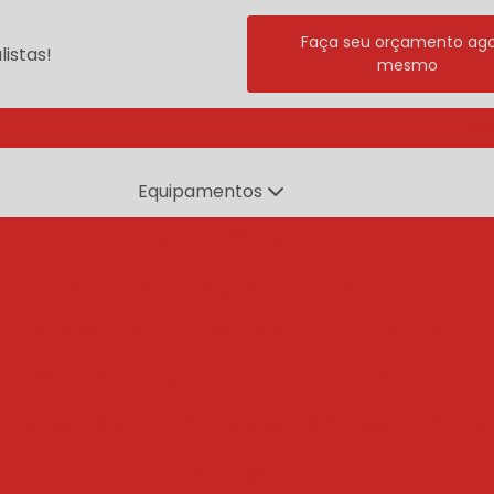
Faça seu orçamento ag
istas!
mesmo
(11) 
Equipamentos
branqueadores
ente
branqueadores agua quente
branqueador po
dor de esteira cozinhador
branqueador a agua quent
ador de esteira
branqueador rotativo
branqueado
e tambor rotativo
branqueador cozinhador
branq
centrífugas