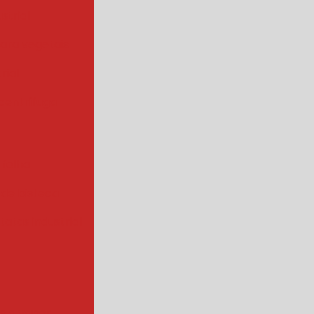
strial
para vegetais
rial
centrífuga
 folha
 de bisteca
atas industrial
s a vapor