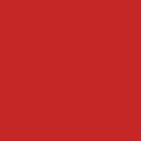
umes
cozedor a vapor
cozedor eletrico
cozedor i
 de massas industrial
cozedor de massas
cozedor
cozinhadores
erduras eletrico
cozinhador de massa
cozinhador 
e alimentos
cozinhador de massas
cozinhador indus
a
cozinhador por batelada
cozinhador de vegetais
cubetadeiras
deira de bacon manual
cubetadeira de carne manual
 e legumes
cubetadeira de frutas
cubetadeira de c
de legumes
cubetadeira de carne
cubetadeira indu