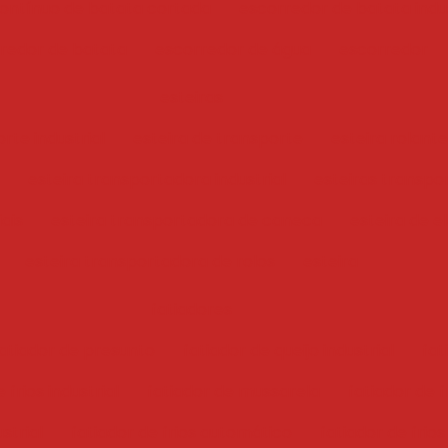
ontínuo de batata cortada
escorredor de batata indus
redor de batata
escorredor de água
escorredor
esteiras
rte industrial
esteira de transporte
esteira rolante
esteira transportadora industrial
esteiras transpo
iais
esteira transportadora de caneca
esteira de e
esteira transportadora de rolos
esteira
fatiadores
atiador de presunto
fatiador de queijo industrial
fat
 frios industrial
fatiador de mussarela
fatiador de f
ustrial
fatiador de frios automático
fatiador de frios