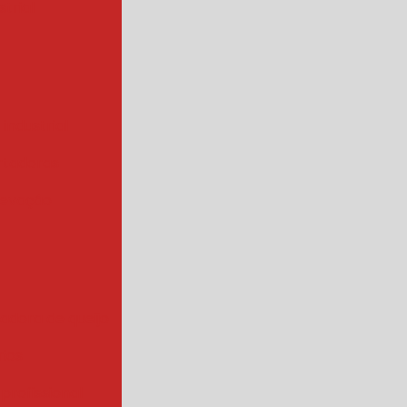
trial
 industrial
rtadoras
levação
iadora de queijo
rios
 profissional