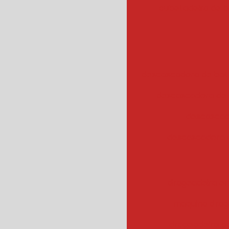
cubetadeira de 
descascadora de bata
descascadora de 
descascad
descascadora 
drageadeira em
maquina drag
drageadeira 