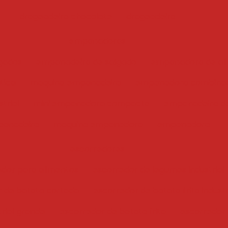
drageadeira chocolate
drageadeira
empanadoras
gados
empanadeira de salgado
empanadora de ali
tica
maquina empanadeira
empanadora combina
trial
mini empanadora compacta
empanadeira de
anadeira
maquina empanadora
empanadora
escorredores
edor para alimentos
escorredor de legumes industrial
r de batata cortada
escorredor de batata frita industr
trial grande
escorredor de batata frita
escorredor i