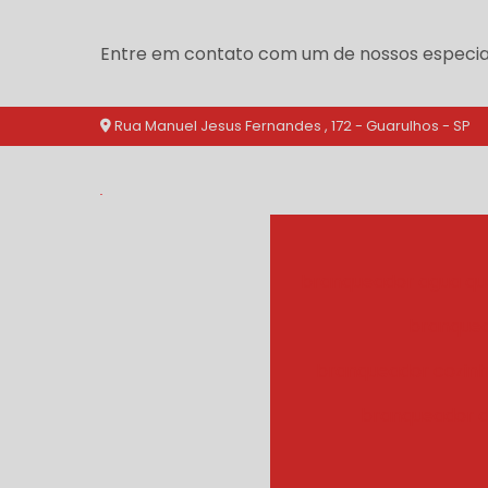
Entre em contato com um de nossos especial
Rua Manuel Jesus Fernandes , 172 - Guarulhos - SP
branqueador agua qu
branquea
branqueador cozinh
branqueador d