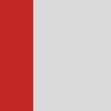
mentos planos
da compacta
 salgados
ial
ndustrial