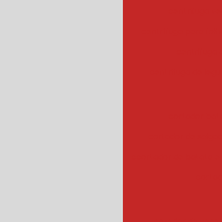
centrifuga ve
centrífuga para fol
centrifuga
centrifuga de legu
cortador bat
cortador de salgad
ccortador de batata 
cortad
cozedor de veget