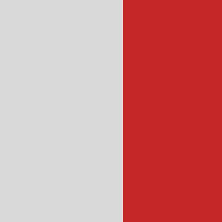
escorredor c
escor
esteira de transpo
esteira industrial
esteiras industr
fatiador de salame
f
fatiadora de
fatiador de frios ind