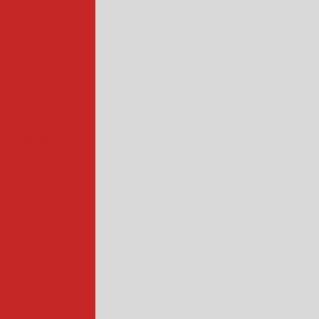
ofissional
rios industrial
hadora de queijo
ndustrial
industrial
ntação