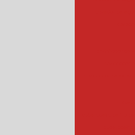
cozedor de leg
cozedor
cozinhador de v
cozinhador d
cozinhador de esteir
cubeta
cubetadeira de frutas
cubetadeira 