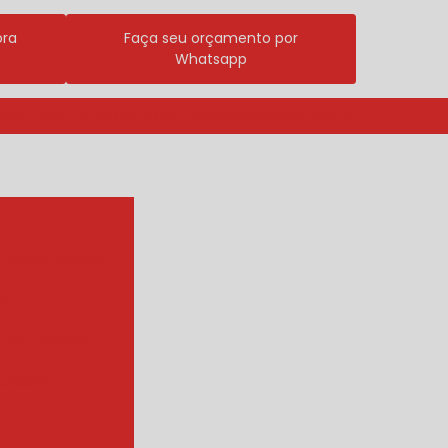
ora
Faça seu orçamento por
Whatsapp
3296-7700
(11) 98409-5498
contato@incalfer.com.br
r agua quente
e
r de tambor
ueador