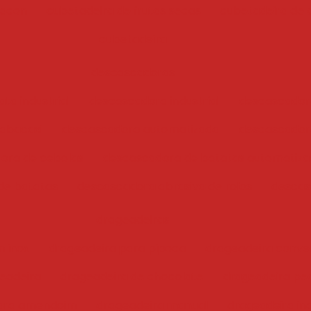
bacon
cubetadeira de frutas secas
cubetadeira de 
cubetadeira
descascadoras
ta industrial
descascadora industrial
descascador
abacaxi
descascadora automatizada
descascadora
ora de cebolas
descascadora de batatas automatiz
de batatas
descascadora abrasiva de rolos
descas
drageadeiras
 inox
drageadeira para pipoca
drageadeira conve
eadeira
drageadeira de chocolate
drageadeira pe
para amendoim
drageadeira manual
drageadeira ind