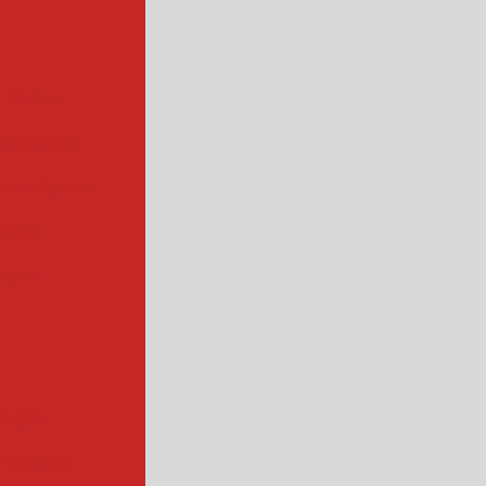
e doces
 salgados
de salgados
doces
oces
 a gás
industrial