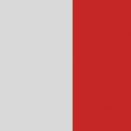
máquina de fatiar
maquina de fatiar frios
cortador de frios profis
filtro para óleo e
filtro para cozin
filtro de óleo 