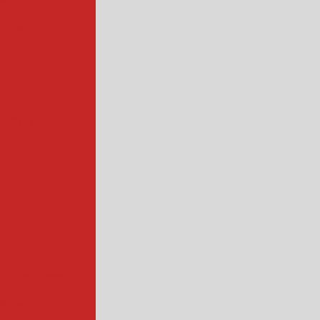
ndustrial
de carne
trial
cozinhador
arnes e bacon
strial