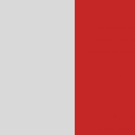
formadora rec
máquina formado
máquina formadora
formadora e
formadora r
formad
fritadeira a g
fritadeira industr