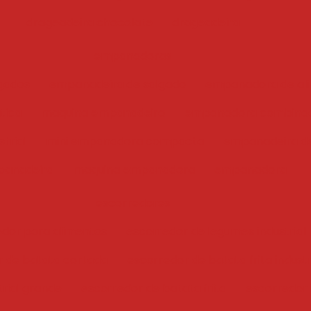
drageadeira chocolate
drageadeira
empanadoras
gados
empanadeira de salgado
empanadora de ali
tica
maquina empanadeira
empanadora combina
trial
mini empanadora compacta
empanadeira de
anadeira
maquina empanadora
empanadora
escorredores
edor para alimentos
escorredor de legumes industrial
r de batata cortada
escorredor de batata frita industr
trial grande
escorredor de batata frita
escorredor i