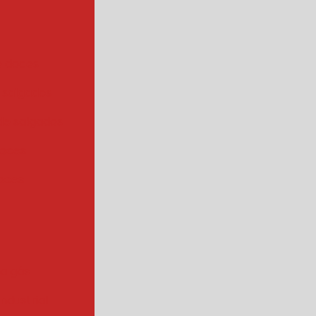
e doces
 salgados
de salgados
doces
oces
 a gás
industrial