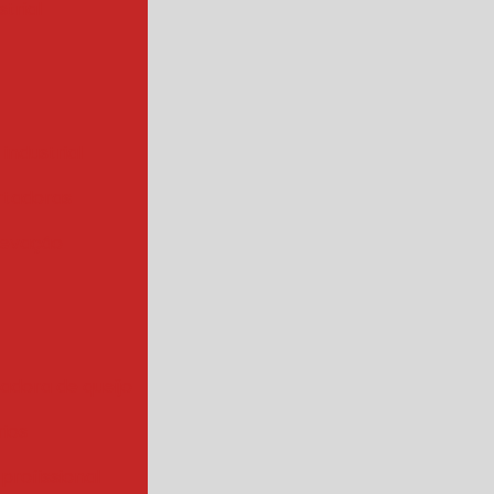
trial
 industrial
rtadoras
levação
iadora de queijo
rios
 profissional