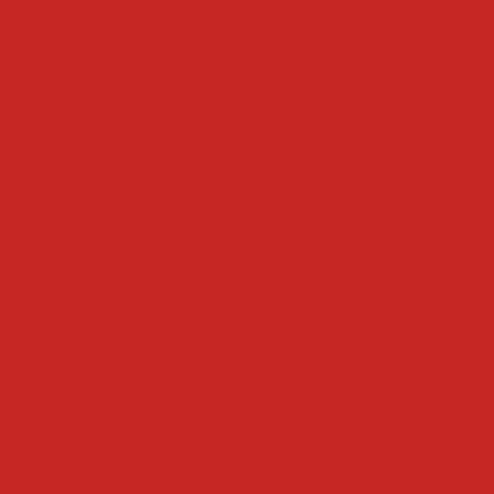
umes
cozedor a vapor
cozedor eletrico
cozedor i
 de massas industrial
cozedor de massas
cozedor
cozinhadores
erduras eletrico
cozinhador de massa
cozinhador 
e alimentos
cozinhador de massas
cozinhador indus
a
cozinhador por batelada
cozinhador de vegetais
cubetadeiras
deira de bacon manual
cubetadeira de carne manual
 e legumes
cubetadeira de frutas
cubetadeira de c
de legumes
cubetadeira de carne
cubetadeira indu