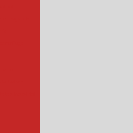
strial
para vegetais
rial
centrífuga
 folha
 de bisteca
atas industrial
s a vapor