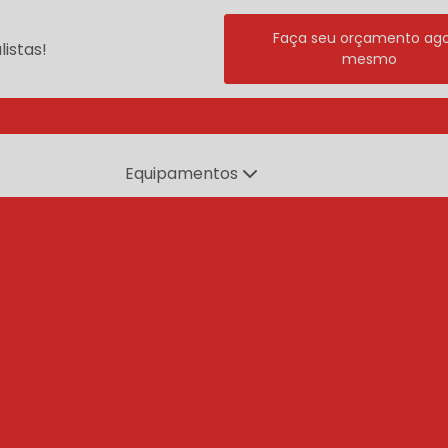
Faça seu orçamento ag
istas!
mesmo
(11) 
Equipamentos
branqueadores
ente
branqueadores agua quente
branqueador po
dor de esteira cozinhador
branqueador a agua quent
ador de esteira
branqueador rotativo
branqueado
e tambor rotativo
branqueador cozinhador
branq
centrífugas