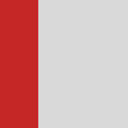
mentos planos
da compacta
 salgados
ial
ndustrial