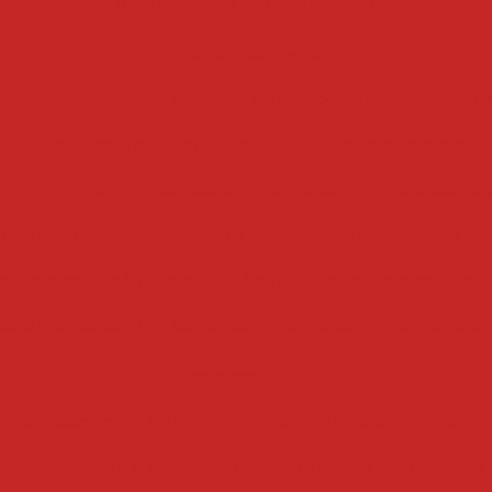
filtro de óleo de papel
filtro de óleo
formadoras recheadoras
headora coxinha
máquina formadora e recheadora d
ra e recheadora
formadora e recheadora de doces e
 e recheadora de salgados
formadora e recheadora 
 recheadora
formadora e recheadora de salgados e 
echeadora de brigadeiro
formadora recheadora de d
ora recheadora de salgados
formadora recheadora
fritadeiras
ás profissional
fritadeira grande
fritadeira industrial
ial
fritadeira a gás industrial
fritadeira elétrica óleo 