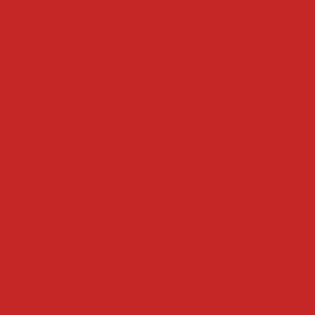
getais
centrifuga de frutas
centrifuga de folhas indu
has e legumes
centrifuga para legumes
centrifuga 
 de legumes
centrifuga de vegetais
centrifuga indust
mes industrial
centrífuga industrial para alimentos
cortadoras
ata
cortador batata palito
cortador de vegetais de
inhos de trigo
cortador de pele de porco
cortador
em gomos
cortador de batata palito
cortador de bat
ora de batata
cortadora de alimentos
cortadora
cozedores
ais
cozedor de massas elétrico
cozedor de legume