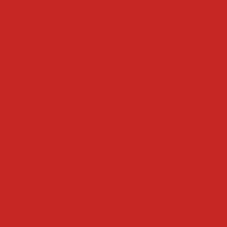
fatiador de queijo e presunto
fatiador
fatiadores de frios
 frios
fatiadora industrial
maquina de fatiar frios pr
 industrial
maquina de fatiar industrial
cortador de f
sional
fatiadora e interfolhadora industrial
interfol
fatiador de queijo profissional
filtros
 fritura
filtro para óleo
filtro para óleo de cozinha i
ha industrial
filtro tanque
filtro centrifugo
filtro 
centrífugo
filtro de óleo rima
filtro tanque por deca