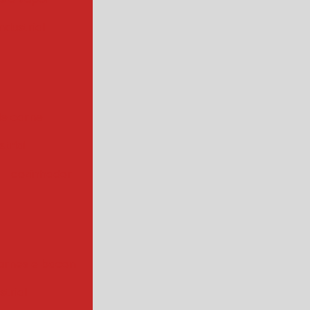
ndustrial
de carne
trial
cozinhador
arnes e bacon
strial