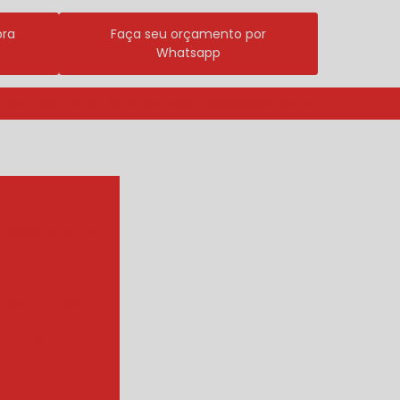
ora
Faça seu orçamento por
Whatsapp
3296-7700
(11) 98409-5498
contato@incalfer.com.br
r agua quente
e
r de tambor
ueador