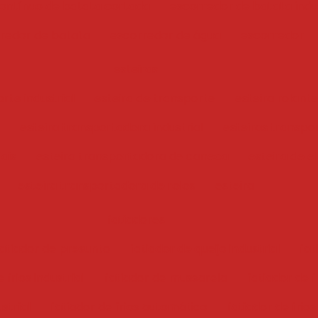
ontínuo de batata cortada
escorredor de batata indus
redor de batata
escorredor de água
escorredor
esteiras
rte industrial
esteira de transporte
esteira rolante
esteira transportadora industrial
esteiras transpo
iais
esteira transportadora de caneca
esteira de e
esteira transportadora de rolos
esteira
fatiadores
atiador de presunto
fatiador de queijo industrial
fat
 frios industrial
fatiador de mussarela
fatiador de f
ustrial
fatiador de frios automático
fatiador de frios