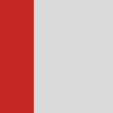
ofissional
rios industrial
hadora de queijo
ndustrial
industrial
ntação