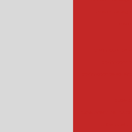
cozedor de leg
cozedor
cozinhador de v
cozinhador d
cozinhador de esteir
cubeta
cubetadeira de frutas
cubetadeira 