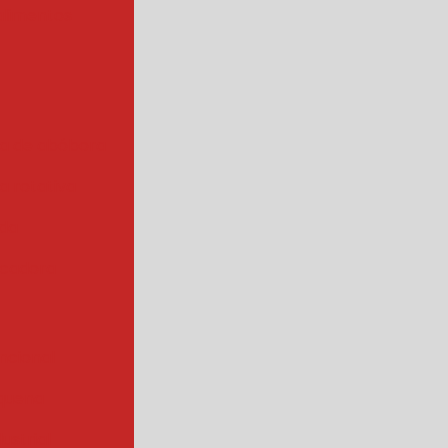
alimentos
a de abóbora
 rotativa
ada
cadora
ncional
quena
ustrial