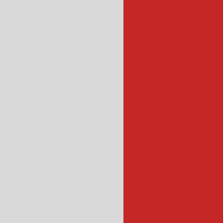
máquina de fatiar
maquina de fatiar frios
cortador de frios profis
filtro para óleo e
filtro para cozin
filtro de óleo 