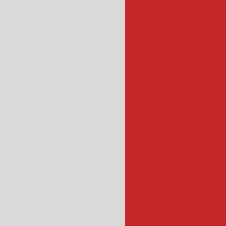
empanadeira para sal
empanadora automa
empanadeira indus
emp
escorr
escorredo
escorredor indus