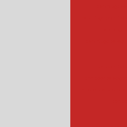
centrifuga ve
centrífuga para fol
centrifuga
centrifuga de legu
cortador bat
cortador de salgad
ccortador de batata 
cortad
cozedor de veget