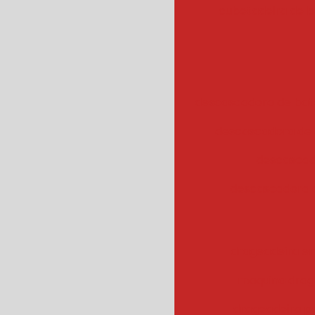
cubetadeira de 
descascadora de bata
descascadora de 
descascad
descascadora 
drageadeira em
maquina drag
drageadeira 