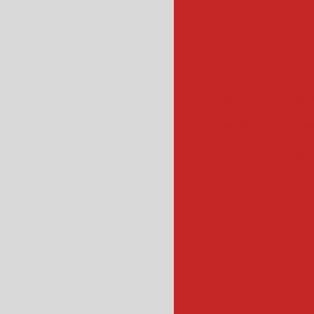
escorredor c
escor
esteira de transpo
esteira industrial
esteiras industr
fatiador de salame
f
fatiadora de
fatiador de frios ind