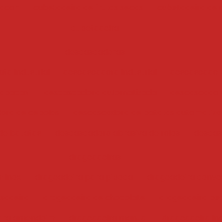
bacon
cubetadeira de frutas secas
cubetadeira de 
cubetadeira
descascadoras
ta industrial
descascadora industrial
descascador
abacaxi
descascadora automatizada
descascadora
ora de cebolas
descascadora de batatas automatiz
de batatas
descascadora abrasiva de rolos
descas
drageadeiras
 inox
drageadeira para pipoca
drageadeira conve
eadeira
drageadeira de chocolate
drageadeira pe
para amendoim
drageadeira manual
drageadeira ind