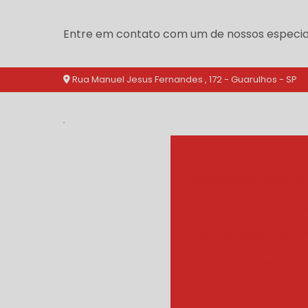
Entre em contato com um de nossos especial
Rua Manuel Jesus Fernandes , 172 - Guarulhos - SP
branqueador agua qu
branquea
branqueador cozinh
branqueador d