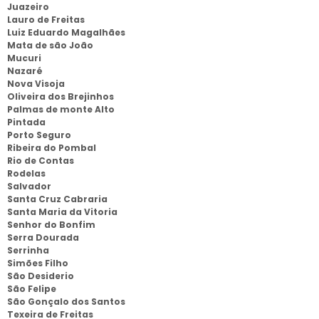
Juazeiro
Lauro de Freitas
Luiz Eduardo Magalhães
Mata de são João
Mucuri
Nazaré
Nova Visoja
Oliveira dos Brejinhos
Palmas de monte Alto
Pintada
Porto Seguro
Ribeira do Pombal
Rio de Contas
Rodelas
Salvador
Santa Cruz Cabraria
Santa Maria da Vitoria
Senhor do Bonfim
Serra Dourada
Serrinha
Simões Filho
São Desiderio
São Felipe
São Gonçalo dos Santos
Texeira de Freitas