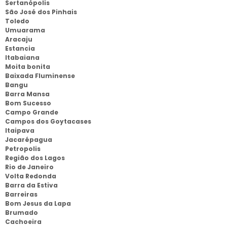
Sertanópolis
São José dos Pinhais
Toledo
Umuarama
Aracaju
Estancia
Itabaiana
Moita bonita
Baixada Fluminense
Bangu
Barra Mansa
Bom Sucesso
Campo Grande
Campos dos Goytacases
Itaipava
Jacarépagua
Petropolis
Região dos Lagos
Rio de Janeiro
Volta Redonda
Barra da Estiva
Barreiras
Bom Jesus da Lapa
Brumado
Cachoeira