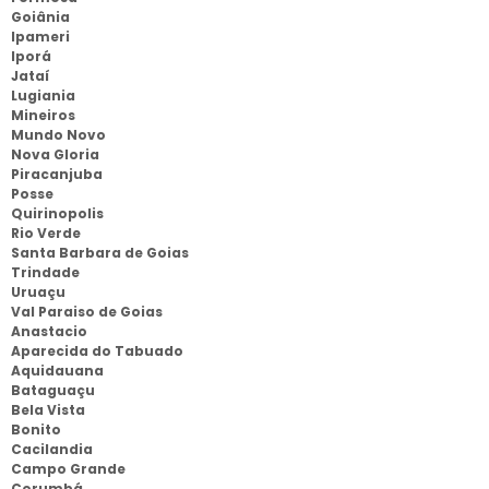
Goiânia
Ipameri
Iporá
Jataí
Lugiania
Mineiros
Mundo Novo
Nova Gloria
Piracanjuba
Posse
Quirinopolis
Rio Verde
Santa Barbara de Goias
Trindade
Uruaçu
Val Paraiso de Goias
Anastacio
Aparecida do Tabuado
Aquidauana
Bataguaçu
Bela Vista
Bonito
Cacilandia
Campo Grande
Corumbá