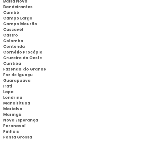
Balsa Nova
Bandeirantes
Cambé
Campo Largo
Campo Mourão
Cascavél
Castro
Colombo
Contenda
Cornélio Procópio
Cruzeiro do Oeste
Curitiba
Fazenda Rio Grande
Foz de Iguaçu
Guarapuava
Irati
Lapa
Londrina
Mandirituba
Marialva
Maringá
Nova Esperança
Paranavaí
Pinhais
Ponta Grossa