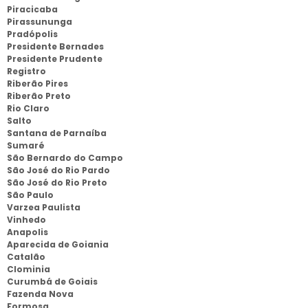
Piracicaba
Pirassununga
Pradópolis
Presidente Bernades
Presidente Prudente
Registro
Riberão Pires
Riberão Preto
Rio Claro
Salto
Santana de Parnaíba
Sumaré
São Bernardo do Campo
São José do Rio Pardo
São José do Rio Preto
São Paulo
Varzea Paulista
Vinhedo
Anapolis
Aparecida de Goiania
Catalão
Clominia
Curumbá de Goiais
Fazenda Nova
Formosa