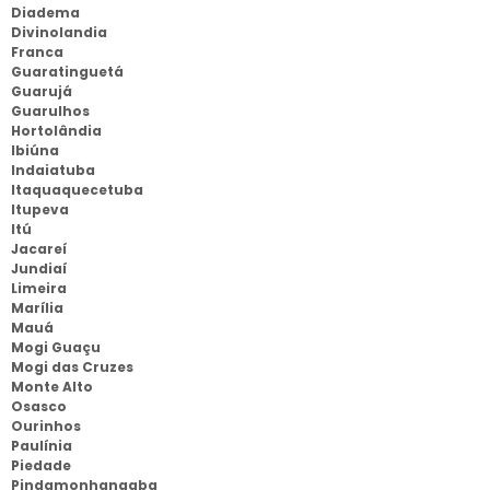
Diadema
Divinolandia
Franca
Guaratinguetá
Guarujá
Guarulhos
Hortolândia
Ibiúna
Indaiatuba
Itaquaquecetuba
Itupeva
Itú
Jacareí
Jundiaí
Limeira
Marília
Mauá
Mogi Guaçu
Mogi das Cruzes
Monte Alto
Osasco
Ourinhos
Paulínia
Piedade
Pindamonhangaba