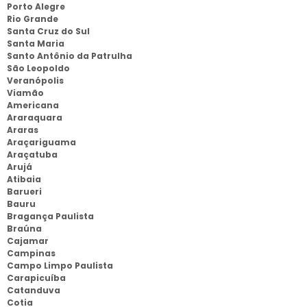
Porto Alegre
Rio Grande
Santa Cruz do Sul
Santa Maria
Santo Antônio da Patrulha
São Leopoldo
Veranópolis
Viamão
Americana
Araraquara
Araras
Araçariguama
Araçatuba
Arujá
Atibaia
Barueri
Bauru
Bragança Paulista
Braúna
Cajamar
Campinas
Campo Limpo Paulista
Carapicuíba
Catanduva
Cotia