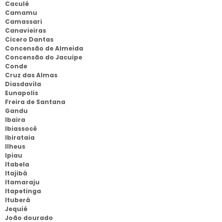
Caculé
Camamu
Camassari
Canavieiras
Cicero Dantas
Concensão de Almeida
Concensão do Jacuipe
Conde
Cruz das Almas
Diasdavila
Eunapolis
Freira de Santana
Gandu
Ibaira
Ibiassocê
Ibirataia
Ilheus
Ipiau
Itabela
Itajibá
Itamaraju
Itapetinga
Ituberá
Jequié
João dourado