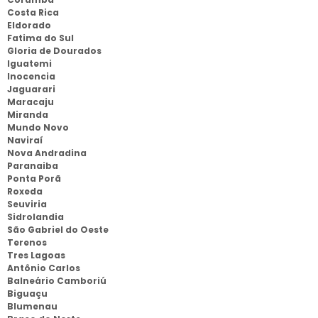
Costa Rica
Eldorado
Fatima do Sul
Gloria de Dourados
Iguatemi
Inocencia
Jaguarari
Maracaju
Miranda
Mundo Novo
Naviraí
Nova Andradina
Paranaiba
Ponta Porã
Roxeda
Seuviria
Sidrolandia
São Gabriel do Oeste
Terenos
Tres Lagoas
Antônio Carlos
Balneário Camboriú
Biguaçu
Blumenau