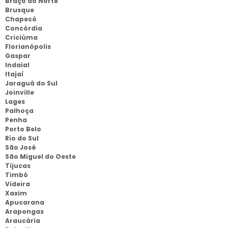
Braço do Norte
Brusque
Chapecó
Concórdia
Criciúma
Florianópolis
Gaspar
Indaial
Itajaí
Jaraguá do Sul
Joinville
Lages
Palhoça
Penha
Porto Belo
Rio do Sul
São José
São Miguel do Oeste
Tijucas
Timbó
Videira
Xaxim
Apucarana
Arapongas
Araucária