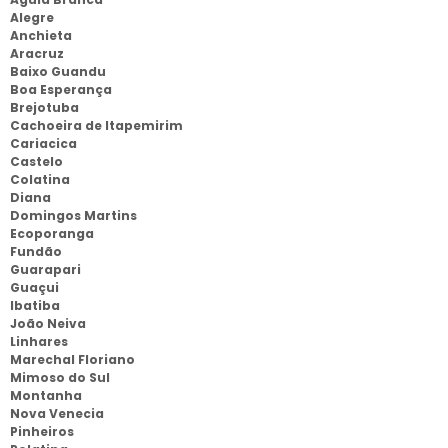
Alegre
Anchieta
Aracruz
Baixo Guandu
Boa Esperança
Brejotuba
Cachoeira de Itapemirim
Cariacica
Castelo
Colatina
Diana
Domingos Martins
Ecoporanga
Fundão
Guarapari
Guaçui
Ibatiba
João Neiva
Linhares
Marechal Floriano
Mimoso do Sul
Montanha
Nova Venecia
Pinheiros