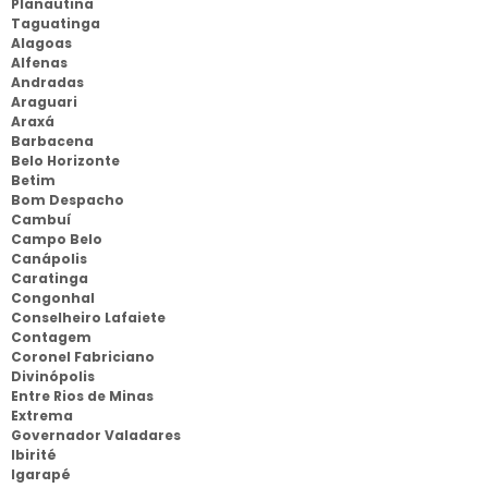
Planautina
Taguatinga
Alagoas
Alfenas
Andradas
Araguari
Araxá
Barbacena
Belo Horizonte
Betim
Bom Despacho
Cambuí
Campo Belo
Canápolis
Caratinga
Congonhal
Conselheiro Lafaiete
Contagem
Coronel Fabriciano
Divinópolis
Entre Rios de Minas
Extrema
Governador Valadares
Ibirité
Igarapé