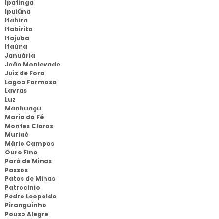
Ipatinga
Ipuiúna
Itabira
Itabirito
Itajuba
Itaúna
Januária
João Monlevade
Juiz de Fora
Lagoa Formosa
Lavras
Luz
Manhuaçu
Maria da Fé
Montes Claros
Muriaé
Mário Campos
Ouro Fino
Pará de Minas
Passos
Patos de Minas
Patrocínio
Pedro Leopoldo
Piranguinho
Pouso Alegre