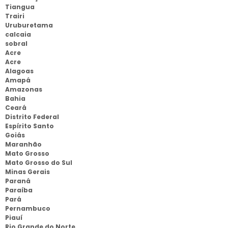
Tiangua
Trairi
Uruburetama
calcaia
sobral
Acre
Acre
Alagoas
Amapá
Amazonas
Bahia
Ceará
Distrito Federal
Espírito Santo
Goiás
Maranhão
Mato Grosso
Mato Grosso do Sul
Minas Gerais
Paraná
Paraíba
Pará
Pernambuco
Piauí
Rio Grande do Norte