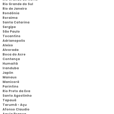
Rio Grande do Sul
Rio de Janeiro
Rondônia
Roraima
Santa Catarina
Sergipe
São Paulo
Tocantins
Adrianopolis
Aleixo
Alvorada
Boca do Acre
Contença
Humaitá
Iranduba
Japiin
Manaus
Manicoré
Parintins
Rio Preto da Eva
Santo Agostinho
Tapauá
Tarumã - Açu
Afonso Claudio
Aguia Branca