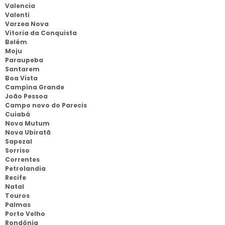
Valencia
Valenti
Varzea Nova
Vitoria da Conquista
Belém
Moju
Paraupeba
Santarem
Boa Vista
Campina Grande
João Pessoa
Campo novo do Parecis
Cuiabá
Nova Mutum
Nova Ubiratã
Sapezal
Sorriso
Correntes
Petrolandia
Recife
Natal
Touros
Palmas
Porto Velho
Rondônia