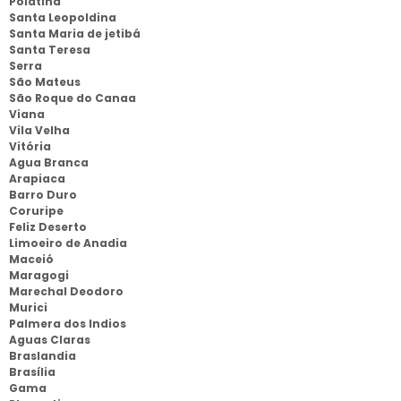
Polatina
Santa Leopoldina
Santa Maria de jetibá
Santa Teresa
Serra
São Mateus
São Roque do Canaa
Viana
Vila Velha
Vitória
Agua Branca
Arapiaca
Barro Duro
Coruripe
Feliz Deserto
Limoeiro de Anadia
Maceió
Maragogi
Marechal Deodoro
Murici
Palmera dos Indios
Aguas Claras
Braslandia
Brasília
Gama