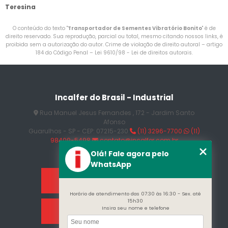
Teresina
O conteúdo do texto "
Transportador de Sementes Vibratório Bonito
" é de
direito reservado. Sua reprodução, parcial ou total, mesmo citando nossos links, é
proibida sem a autorização do autor. Crime de violação de direito autoral – artigo
184 do Código Penal –
Lei 9610/98 - Lei de direitos autorais
.
Incalfer do Brasil - Industrial
Rua Manuel Jesus Fernandes , 172 - Jardim Santo
Afonso
Guarulhos - SP - CEP: 07215-230
(11) 3296-7700
(11)
98409-5498
contato@incalfer.com.br
Olá! Fale agora pelo
WhatsApp
Home
Horário de atendimento das 07:30 às 16:30 - Sex. até
15h30
Insira seu nome e telefone
Sobre Nós