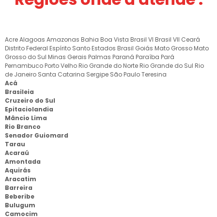
Acre
Alagoas
Amazonas
Bahia
Boa Vista
Brasil VI
Brasil VII
Ceará
Distrito Federal
Espírito Santo
Estados Brasil
Goiás
Mato Grosso
Mato
Grosso do Sul
Minas Gerais
Palmas
Paraná
Paraíba
Pará
Pernambuco
Porto Velho
Rio Grande do Norte
Rio Grande do Sul
Rio
de Janeiro
Santa Catarina
Sergipe
São Paulo
Teresina
Acá
Brasileia
Cruzeiro do Sul
Epitaciolandia
Mâncio Lima
Rio Branco
Senador Guiomard
Tarau
Acaraú
Amontada
Aquirás
Aracatim
Barreira
Beberibe
Bulugum
Camocim