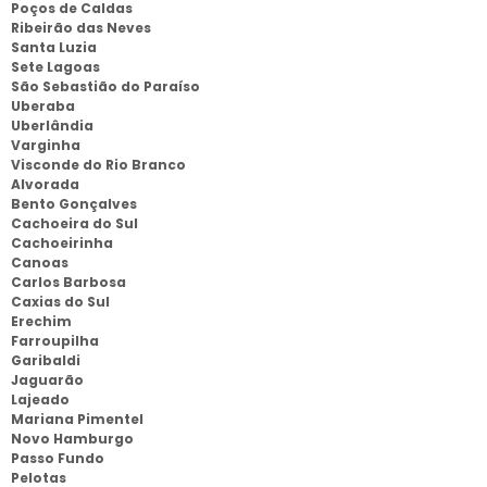
Poços de Caldas
Ribeirão das Neves
Santa Luzia
Sete Lagoas
São Sebastião do Paraíso
Uberaba
Uberlândia
Varginha
Visconde do Rio Branco
Alvorada
Bento Gonçalves
Cachoeira do Sul
Cachoeirinha
Canoas
Carlos Barbosa
Caxias do Sul
Erechim
Farroupilha
Garibaldi
Jaguarão
Lajeado
Mariana Pimentel
Novo Hamburgo
Passo Fundo
Pelotas