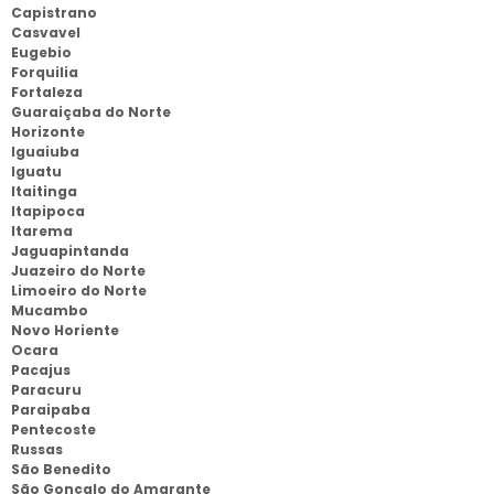
Capistrano
Casvavel
Eugebio
Forquilia
Fortaleza
Guaraiçaba do Norte
Horizonte
Iguaiuba
Iguatu
Itaitinga
Itapipoca
Itarema
Jaguapintanda
Juazeiro do Norte
Limoeiro do Norte
Mucambo
Novo Horiente
Ocara
Pacajus
Paracuru
Paraipaba
Pentecoste
Russas
São Benedito
São Gonçalo do Amarante