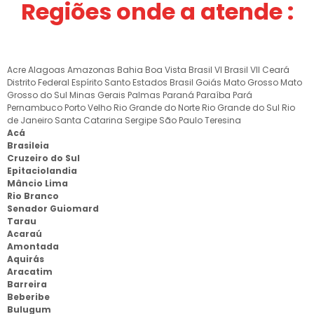
Regiões onde a atende :
Acre
Alagoas
Amazonas
Bahia
Boa Vista
Brasil VI
Brasil VII
Ceará
Distrito Federal
Espírito Santo
Estados Brasil
Goiás
Mato Grosso
Mato
Grosso do Sul
Minas Gerais
Palmas
Paraná
Paraíba
Pará
Pernambuco
Porto Velho
Rio Grande do Norte
Rio Grande do Sul
Rio
de Janeiro
Santa Catarina
Sergipe
São Paulo
Teresina
Acá
Brasileia
Cruzeiro do Sul
Epitaciolandia
Mâncio Lima
Rio Branco
Senador Guiomard
Tarau
Acaraú
Amontada
Aquirás
Aracatim
Barreira
Beberibe
Bulugum