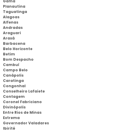
Gama
Planautina
Taguatinga
Alagoas
Alfenas
Andradas
Araguari
Araxá
Barbacena
Belo Horizonte
Betim
Bom Despacho
Cambuí
Campo Belo
Canápolis
Caratinga
Congonhal
Conselheiro Lafaiete
Contagem
Coronel Fabriciano
Divinópolis
Entre Rios de Minas
Extrema
Governador Valadares
Ibirité