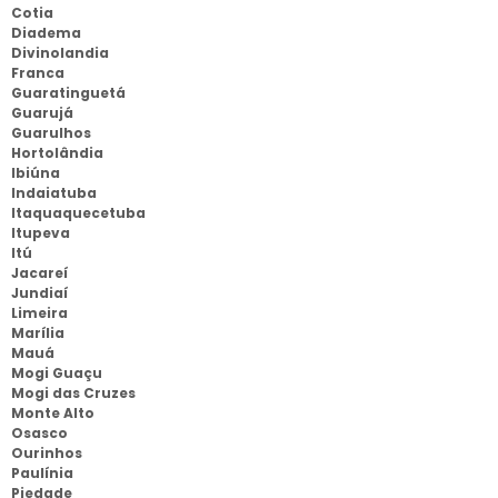
Cotia
Diadema
Divinolandia
Franca
Guaratinguetá
Guarujá
Guarulhos
Hortolândia
Ibiúna
Indaiatuba
Itaquaquecetuba
Itupeva
Itú
Jacareí
Jundiaí
Limeira
Marília
Mauá
Mogi Guaçu
Mogi das Cruzes
Monte Alto
Osasco
Ourinhos
Paulínia
Piedade