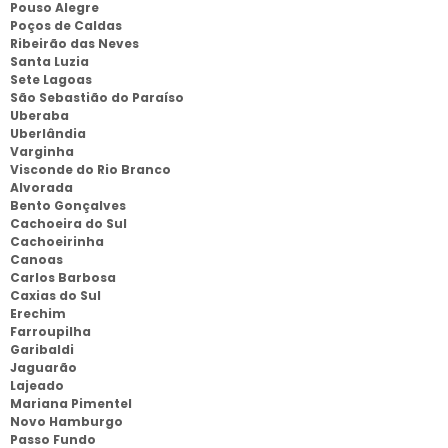
Pouso Alegre
Poços de Caldas
Ribeirão das Neves
Santa Luzia
Sete Lagoas
São Sebastião do Paraíso
Uberaba
Uberlândia
Varginha
Visconde do Rio Branco
Alvorada
Bento Gonçalves
Cachoeira do Sul
Cachoeirinha
Canoas
Carlos Barbosa
Caxias do Sul
Erechim
Farroupilha
Garibaldi
Jaguarão
Lajeado
Mariana Pimentel
Novo Hamburgo
Passo Fundo