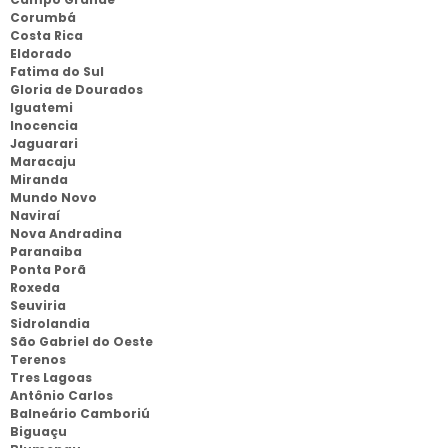
Corumbá
Costa Rica
Eldorado
Fatima do Sul
Gloria de Dourados
Iguatemi
Inocencia
Jaguarari
Maracaju
Miranda
Mundo Novo
Naviraí
Nova Andradina
Paranaiba
Ponta Porã
Roxeda
Seuviria
Sidrolandia
São Gabriel do Oeste
Terenos
Tres Lagoas
Antônio Carlos
Balneário Camboriú
Biguaçu