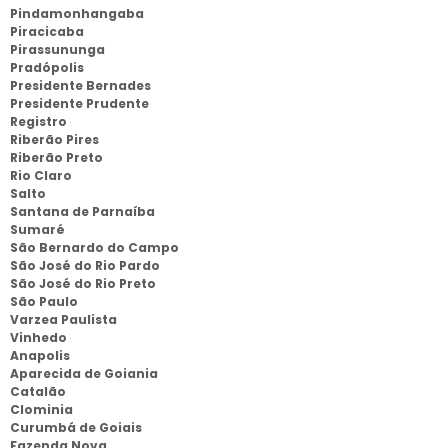
Pindamonhangaba
Piracicaba
Pirassununga
Pradópolis
Presidente Bernades
Presidente Prudente
Registro
Riberão Pires
Riberão Preto
Rio Claro
Salto
Santana de Parnaíba
Sumaré
São Bernardo do Campo
São José do Rio Pardo
São José do Rio Preto
São Paulo
Varzea Paulista
Vinhedo
Anapolis
Aparecida de Goiania
Catalão
Clominia
Curumbá de Goiais
Fazenda Nova