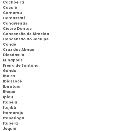
Cachoeira
Caculé
Camamu
Camassari
Canavieiras
Cicero Dantas
Concensão de Almeida
Concensão do Jacuipe
Conde
Cruz das Almas
Diasdavila
Eunapolis
Freira de Santana
Gandu
Ibaira
Ibiassocê
Ibirataia
Ilheus
Ipiau
Itabela
Itajibá
Itamaraju
Itapetinga
Ituberá
Jequié