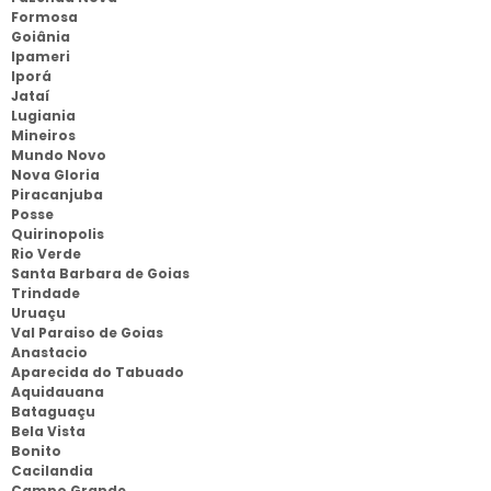
Formosa
Goiânia
Ipameri
Iporá
Jataí
Lugiania
Mineiros
Mundo Novo
Nova Gloria
Piracanjuba
Posse
Quirinopolis
Rio Verde
Santa Barbara de Goias
Trindade
Uruaçu
Val Paraiso de Goias
Anastacio
Aparecida do Tabuado
Aquidauana
Bataguaçu
Bela Vista
Bonito
Cacilandia
Campo Grande