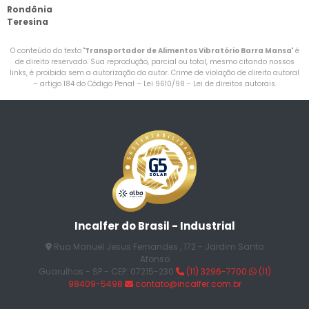
Rondônia
Teresina
O conteúdo do texto "
Transportador de Alimentos Vibratório Barra Mansa
" é
de direito reservado. Sua reprodução, parcial ou total, mesmo citando nossos
links, é proibida sem a autorização do autor. Crime de violação de direito autoral
– artigo 184 do Código Penal –
Lei 9610/98 - Lei de direitos autorais
.
Incalfer do Brasil - Industrial
Rua Manuel Jesus Fernandes , 172 - Jardim Santo
Afonso
Guarulhos - SP - CEP: 07215-230
(11) 3296-7700
(11)
98409-5498
contato@incalfer.com.br