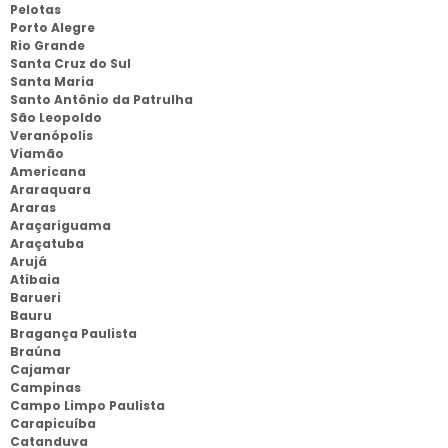
Pelotas
Porto Alegre
Rio Grande
Santa Cruz do Sul
Santa Maria
Santo Antônio da Patrulha
São Leopoldo
Veranópolis
Viamão
Americana
Araraquara
Araras
Araçariguama
Araçatuba
Arujá
Atibaia
Barueri
Bauru
Bragança Paulista
Braúna
Cajamar
Campinas
Campo Limpo Paulista
Carapicuíba
Catanduva