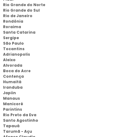
Rio Grande do Norte
Rio Grande do Sul
Rio de Janeiro
Rondônia
Roraima
Santa Catarina
Sergipe
São Paulo
Tocantins
Adrianopolis
Aleixo
Alvorada
Boca do Acre
Contença
Humaitá
Iranduba
Japiin
Manaus
Manicoré
Parintins
Rio Preto da Eva
Santo Agostinho
Tapauá
Tarumã - Açu
Afonso Claudio