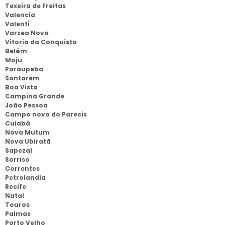
Texeira de Freitas
Valencia
Valenti
Varzea Nova
Vitoria da Conquista
Belém
Moju
Paraupeba
Santarem
Boa Vista
Campina Grande
João Pessoa
Campo novo do Parecis
Cuiabá
Nova Mutum
Nova Ubiratã
Sapezal
Sorriso
Correntes
Petrolandia
Recife
Natal
Touros
Palmas
Porto Velho