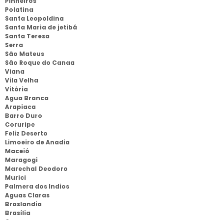
Pinheiros
Polatina
Santa Leopoldina
Santa Maria de jetibá
Santa Teresa
Serra
São Mateus
São Roque do Canaa
Viana
Vila Velha
Vitória
Agua Branca
Arapiaca
Barro Duro
Coruripe
Feliz Deserto
Limoeiro de Anadia
Maceió
Maragogi
Marechal Deodoro
Murici
Palmera dos Indios
Aguas Claras
Braslandia
Brasília