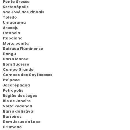
Ponta Grossa
Sertanópolis
São José dos Pinhais
Toledo
Umuarama
Aracaju
Estancia
Itabaiana
Moita bonita
Baixada Fluminense
Bangu
Barra Mansa
Bom Sucesso
Campo Grande
Campos dos Goytacases
Itaipava
Jacarépagua
Petropolis
Região dos Lagos
Rio de Janeiro
Volta Redonda
Barra da Estiva
Barreiras
Bom Jesus da Lapa
Brumado