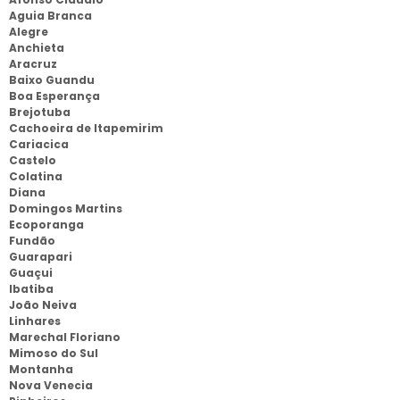
Aguia Branca
Alegre
Anchieta
Aracruz
Baixo Guandu
Boa Esperança
Brejotuba
Cachoeira de Itapemirim
Cariacica
Castelo
Colatina
Diana
Domingos Martins
Ecoporanga
Fundão
Guarapari
Guaçui
Ibatiba
João Neiva
Linhares
Marechal Floriano
Mimoso do Sul
Montanha
Nova Venecia