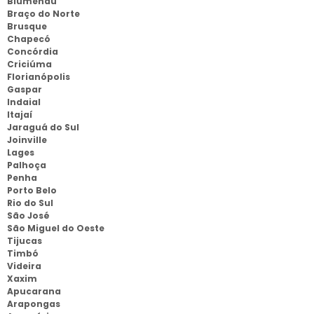
Blumenau
Braço do Norte
Brusque
Chapecó
Concórdia
Criciúma
Florianópolis
Gaspar
Indaial
Itajaí
Jaraguá do Sul
Joinville
Lages
Palhoça
Penha
Porto Belo
Rio do Sul
São José
São Miguel do Oeste
Tijucas
Timbó
Videira
Xaxim
Apucarana
Arapongas