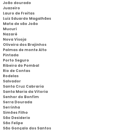
João dourado
Juazeiro
Lauro de Freitas
Luiz Eduardo Magalhães
Mata de são João
Mucuri
Nazaré
Nova Visoja
Oliveira dos Brejinhos
Palmas de monte Alto
Pintada
Porto Seguro
Ribeira do Pombal
Rio de Contas
Rodelas
Salvador
Santa Cruz Cabraria
Santa Maria da Vitoria
Senhor do Bonfim
Serra Dourada
Serrinha
Simões Filho
São Desiderio
São Felipe
São Gonçalo dos Santos