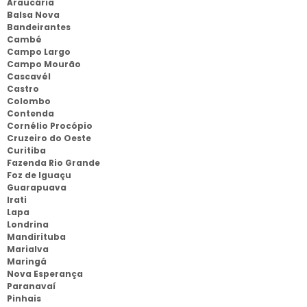
Araucária
Balsa Nova
Bandeirantes
Cambé
Campo Largo
Campo Mourão
Cascavél
Castro
Colombo
Contenda
Cornélio Procópio
Cruzeiro do Oeste
Curitiba
Fazenda Rio Grande
Foz de Iguaçu
Guarapuava
Irati
Lapa
Londrina
Mandirituba
Marialva
Maringá
Nova Esperança
Paranavaí
Pinhais