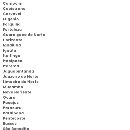
Camocim
Capistrano
Casvavel
Eugebio
Forquilia
Fortaleza
Guaraiçaba do Norte
Horizonte
Iguaiuba
Iguatu
Itaitinga
Itapipoca
Itarema
Jaguapintanda
Juazeiro do Norte
Limoeiro do Norte
Mucambo
Novo Horiente
Ocara
Pacajus
Paracuru
Paraipaba
Pentecoste
Russas
São Benedito