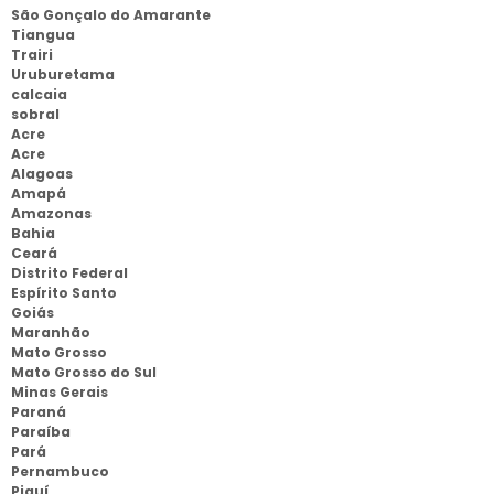
São Gonçalo do Amarante
Tiangua
Trairi
Uruburetama
calcaia
sobral
Acre
Acre
Alagoas
Amapá
Amazonas
Bahia
Ceará
Distrito Federal
Espírito Santo
Goiás
Maranhão
Mato Grosso
Mato Grosso do Sul
Minas Gerais
Paraná
Paraíba
Pará
Pernambuco
Piauí