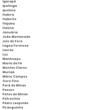
Igarapé
Ipatinga
Ipuiúna
Itabira
Itabirito
Itajuba
Itaúna
Januária
João Monlevade
Juiz de Fora
Lagoa Formosa
Lavras
Luz
Manhuaçu
Maria da Fé
Montes Claros
Muriaé
Mário Campos
Ouro Fino
Pará de Minas
Passos
Patos de Minas
Patrocínio
Pedro Leopoldo
Piranguinho