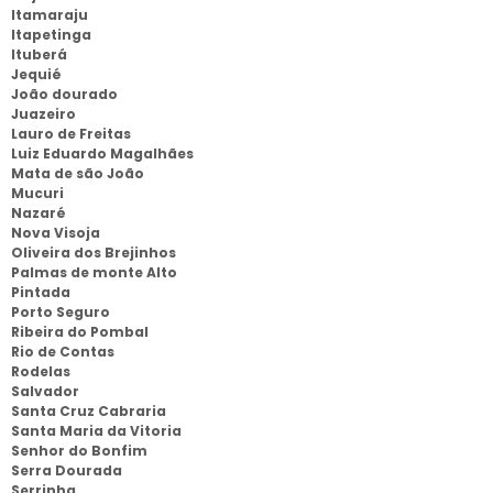
Itamaraju
Itapetinga
Ituberá
Jequié
João dourado
Juazeiro
Lauro de Freitas
Luiz Eduardo Magalhães
Mata de são João
Mucuri
Nazaré
Nova Visoja
Oliveira dos Brejinhos
Palmas de monte Alto
Pintada
Porto Seguro
Ribeira do Pombal
Rio de Contas
Rodelas
Salvador
Santa Cruz Cabraria
Santa Maria da Vitoria
Senhor do Bonfim
Serra Dourada
Serrinha