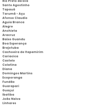
Rio Preto da Eva
Santo Agostinho
Tapauá
Tarumã - Açu
Afonso Claudio
Aguia Branca
Alegre
Anchieta
Aracruz
Baixo Guandu
Boa Esperança
Brejotuba
Cachoeira de Itapemirim
Cariacica
Castelo
Colatina
Diana
Domingos Martins
Ecoporanga
Fundão
Guarapari
Guaçui
Ibatiba
João Neiva
Linhares