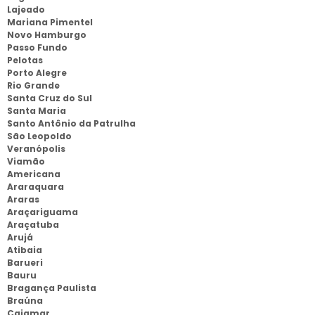
Lajeado
Mariana Pimentel
Novo Hamburgo
Passo Fundo
Pelotas
Porto Alegre
Rio Grande
Santa Cruz do Sul
Santa Maria
Santo Antônio da Patrulha
São Leopoldo
Veranópolis
Viamão
Americana
Araraquara
Araras
Araçariguama
Araçatuba
Arujá
Atibaia
Barueri
Bauru
Bragança Paulista
Braúna
Cajamar