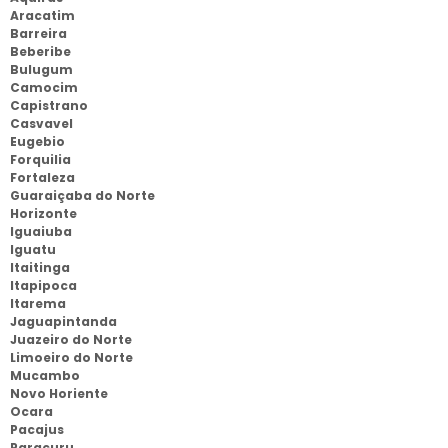
Aracatim
Barreira
Beberibe
Bulugum
Camocim
Capistrano
Casvavel
Eugebio
Forquilia
Fortaleza
Guaraiçaba do Norte
Horizonte
Iguaiuba
Iguatu
Itaitinga
Itapipoca
Itarema
Jaguapintanda
Juazeiro do Norte
Limoeiro do Norte
Mucambo
Novo Horiente
Ocara
Pacajus
Paracuru