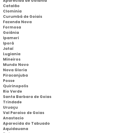
Aparecida de Goiania
Catalão
Clominia
Curumbá de Goiais
Fazenda Nova
Formosa
Goiânia
Ipameri
Iporá
Jataí
Lugiania
Mineiros
Mundo Novo
Nova Gloria
Piracanjuba
Posse
Quirinopolis
Rio Verde
Santa Barbara de Goias
Trindade
Uruaçu
Val Paraiso de Goias
Anastacio
Aparecida do Tabuado
Aquidauana