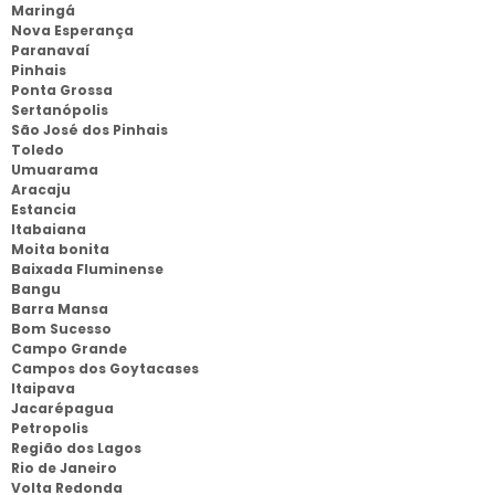
Maringá
Nova Esperança
Paranavaí
Pinhais
Ponta Grossa
Sertanópolis
São José dos Pinhais
Toledo
Umuarama
Aracaju
Estancia
Itabaiana
Moita bonita
Baixada Fluminense
Bangu
Barra Mansa
Bom Sucesso
Campo Grande
Campos dos Goytacases
Itaipava
Jacarépagua
Petropolis
Região dos Lagos
Rio de Janeiro
Volta Redonda