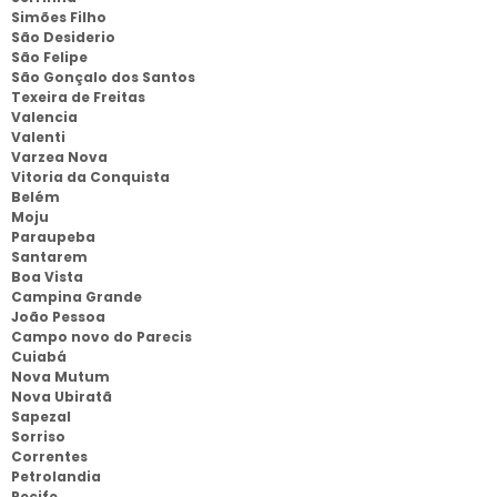
Simões Filho
São Desiderio
São Felipe
São Gonçalo dos Santos
Texeira de Freitas
Valencia
Valenti
Varzea Nova
Vitoria da Conquista
Belém
Moju
Paraupeba
Santarem
Boa Vista
Campina Grande
João Pessoa
Campo novo do Parecis
Cuiabá
Nova Mutum
Nova Ubiratã
Sapezal
Sorriso
Correntes
Petrolandia
Recife