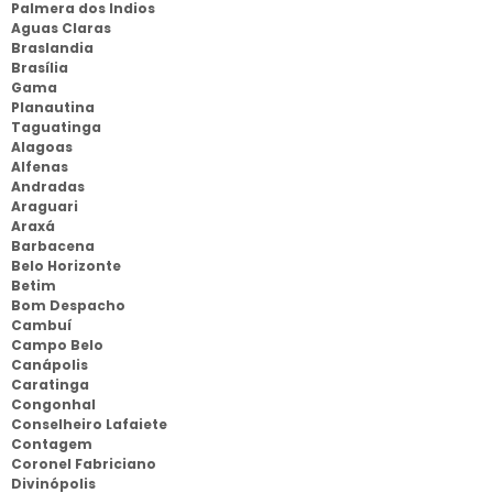
Palmera dos Indios
Aguas Claras
Braslandia
Brasília
Gama
Planautina
Taguatinga
Alagoas
Alfenas
Andradas
Araguari
Araxá
Barbacena
Belo Horizonte
Betim
Bom Despacho
Cambuí
Campo Belo
Canápolis
Caratinga
Congonhal
Conselheiro Lafaiete
Contagem
Coronel Fabriciano
Divinópolis