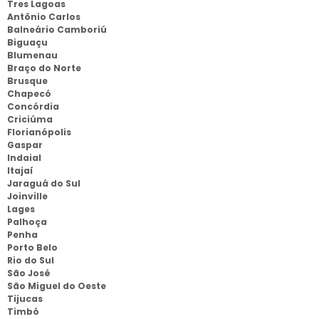
Tres Lagoas
Antônio Carlos
Balneário Camboriú
Biguaçu
Blumenau
Braço do Norte
Brusque
Chapecó
Concórdia
Criciúma
Florianópolis
Gaspar
Indaial
Itajaí
Jaraguá do Sul
Joinville
Lages
Palhoça
Penha
Porto Belo
Rio do Sul
São José
São Miguel do Oeste
Tijucas
Timbó