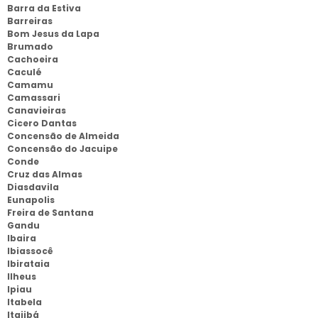
Barra da Estiva
Barreiras
Bom Jesus da Lapa
Brumado
Cachoeira
Caculé
Camamu
Camassari
Canavieiras
Cicero Dantas
Concensão de Almeida
Concensão do Jacuipe
Conde
Cruz das Almas
Diasdavila
Eunapolis
Freira de Santana
Gandu
Ibaira
Ibiassocê
Ibirataia
Ilheus
Ipiau
Itabela
Itajibá