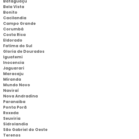
Bataguaçu
Bela Vista
Bonito
Cacilandia
Campo Grande
Corumbá
Costa Rica
Eldorado
Fatima do Sul
Gloria de Dourados
Iguatemi
Inocencia
Jaguarari
Maracaju
Miranda
Mundo Novo
Naviraí
Nova Andradina
Paranaiba
Ponta Porã
Roxeda
Seuviria
Sidrolandia
São Gabriel do Oeste
Terenos