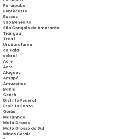
Paraipaba
Pentecoste
Russas
São Benedito
São Gonçalo do Amarante
Tiangua
Trairi
Uruburetama
calcaia
sobral
Acre
Acre
Alagoas
Amapá
Amazonas
Bahia
Ceará
Distrito Federal
Espírito Santo
Goiás
Maranhão
Mato Grosso
Mato Grosso do Sul
Minas Gerais