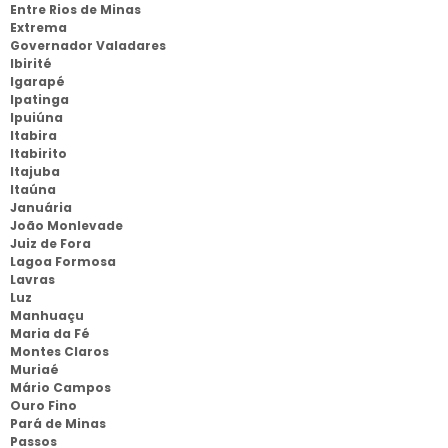
Entre Rios de Minas
Extrema
Governador Valadares
Ibirité
Igarapé
Ipatinga
Ipuiúna
Itabira
Itabirito
Itajuba
Itaúna
Januária
João Monlevade
Juiz de Fora
Lagoa Formosa
Lavras
Luz
Manhuaçu
Maria da Fé
Montes Claros
Muriaé
Mário Campos
Ouro Fino
Pará de Minas
Passos