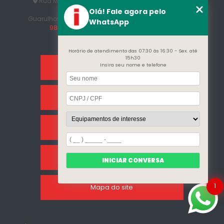
Rua Manuel Jesus Fernandes , 172 - Jardim Santo
Afonso
Olá! Fale agora pelo
Guarulhos - SP - CEP: 07215-230
(11) 3296-7700
(11)
WhatsApp
98409-5498
contato@incalfer.com.br
Horário de atendimento das 07:30 às 16:30 - Sex. até
15h30
Insira seu nome e telefone
Home
Sobre Nós
Categorias
Clientes
INICIAR CONVERSA
1
Mapa do site