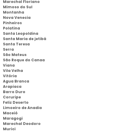
Marechal Floriano
Mimoso do Sul
Montanha
Nova Venecia
Pinheiros
Polatina
Santa Leopoldina
Santa Maria de jetibá
Santa Teresa
Serra
São Mateus
São Roque do Canaa
Viana
Vila Velha
Vitória
Agua Branca
Arapiaca
Barro Duro
Coruripe
Feliz Deserto
Limoeiro de Anadia
Maceió
Maragogi
Marechal Deodoro
Murici