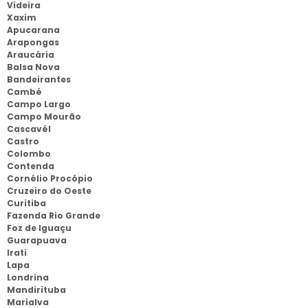
Videira
Xaxim
Apucarana
Arapongas
Araucária
Balsa Nova
Bandeirantes
Cambé
Campo Largo
Campo Mourão
Cascavél
Castro
Colombo
Contenda
Cornélio Procópio
Cruzeiro do Oeste
Curitiba
Fazenda Rio Grande
Foz de Iguaçu
Guarapuava
Irati
Lapa
Londrina
Mandirituba
Marialva