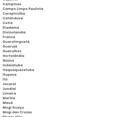
Campinas
Campo Limpo Paulista
Carapicuíba
Catanduva
Cotia
Diadema
Divinolandia
Franca
Guaratinguetá
Guarujá
Guarulhos
Hortolândia
Ibiúna
Indaiatuba
Itaquaquecetuba
Itupeva
Itú
Jacareí
Jundiaí
Limeira
Marília
Mauá
Mogi Guaçu
Mogi das Cruzes
Monte Alto