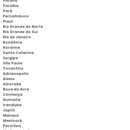
Paraná
Paraíba
Pará
Pernambuco
Piauí
Rio Grande do Norte
Rio Grande do Sul
Rio de Janeiro
Rondônia
Roraima
Santa Catarina
Sergipe
São Paulo
Tocantins
Adrianopolis
Aleixo
Alvorada
Boca do Acre
Contença
Humaitá
Iranduba
Japiin
Manaus
Manicoré
Parintins