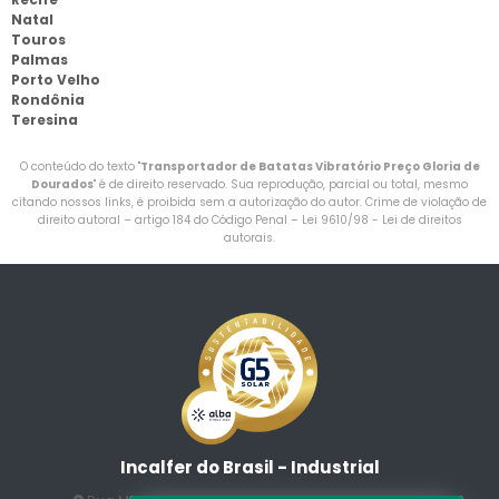
Natal
Touros
Palmas
Porto Velho
Rondônia
Teresina
O conteúdo do texto "
Transportador de Batatas Vibratório Preço Gloria de
Dourados
" é de direito reservado. Sua reprodução, parcial ou total, mesmo
citando nossos links, é proibida sem a autorização do autor. Crime de violação de
direito autoral – artigo 184 do Código Penal –
Lei 9610/98 - Lei de direitos
autorais
.
Incalfer do Brasil - Industrial