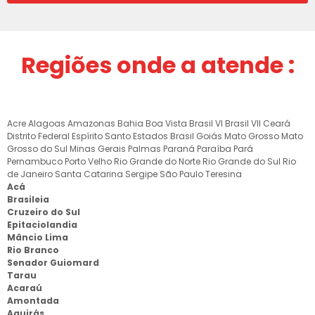
Regiões onde a atende :
Acre
Alagoas
Amazonas
Bahia
Boa Vista
Brasil VI
Brasil VII
Ceará
Distrito Federal
Espírito Santo
Estados Brasil
Goiás
Mato Grosso
Mato
Grosso do Sul
Minas Gerais
Palmas
Paraná
Paraíba
Pará
Pernambuco
Porto Velho
Rio Grande do Norte
Rio Grande do Sul
Rio
de Janeiro
Santa Catarina
Sergipe
São Paulo
Teresina
Acá
Brasileia
Cruzeiro do Sul
Epitaciolandia
Mâncio Lima
Rio Branco
Senador Guiomard
Tarau
Acaraú
Amontada
Aquirás