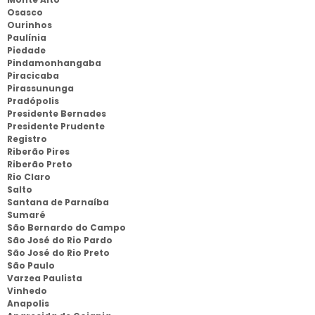
Osasco
Ourinhos
Paulínia
Piedade
Pindamonhangaba
Piracicaba
Pirassununga
Pradópolis
Presidente Bernades
Presidente Prudente
Registro
Riberão Pires
Riberão Preto
Rio Claro
Salto
Santana de Parnaíba
Sumaré
São Bernardo do Campo
São José do Rio Pardo
São José do Rio Preto
São Paulo
Varzea Paulista
Vinhedo
Anapolis