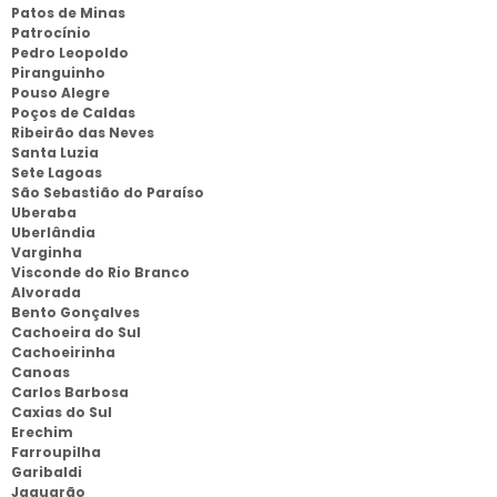
Patos de Minas
Patrocínio
Pedro Leopoldo
Piranguinho
Pouso Alegre
Poços de Caldas
Ribeirão das Neves
Santa Luzia
Sete Lagoas
São Sebastião do Paraíso
Uberaba
Uberlândia
Varginha
Visconde do Rio Branco
Alvorada
Bento Gonçalves
Cachoeira do Sul
Cachoeirinha
Canoas
Carlos Barbosa
Caxias do Sul
Erechim
Farroupilha
Garibaldi
Jaguarão