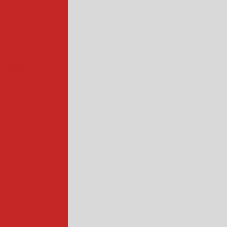
e doces
 salgados
de salgados
doces
oces
 a gás
industrial