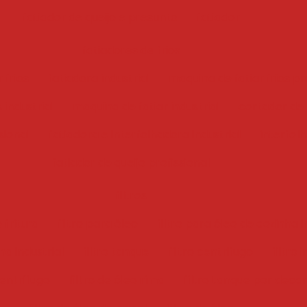
fatiador de queijo e presunto
fatiador
fatiadores de frios
 frios
fatiadora industrial
maquina de fatiar frios pr
 industrial
maquina de fatiar industrial
cortador de f
sional
fatiadora e interfolhadora industrial
interfol
fatiador de queijo profissional
filtros
 fritura
filtro para óleo
filtro para óleo de cozinha i
ha industrial
filtro tanque
filtro centrifugo
filtro 
centrífugo
filtro de óleo rima
filtro tanque por deca