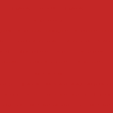
drageadeira chocolate
drageadeira
empanadoras
gados
empanadeira de salgado
empanadora de ali
tica
maquina empanadeira
empanadora combina
trial
mini empanadora compacta
empanadeira de
anadeira
maquina empanadora
empanadora
escorredores
edor para alimentos
escorredor de legumes industrial
r de batata cortada
escorredor de batata frita industr
trial grande
escorredor de batata frita
escorredor i