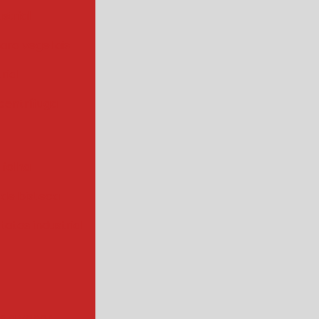
strial
para vegetais
rial
centrífuga
 folha
 de bisteca
atas industrial
s a vapor