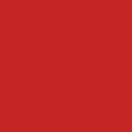
ontínuo de batata cortada
escorredor de batata indus
redor de batata
escorredor de água
escorredor
esteiras
rte industrial
esteira de transporte
esteira rolante
esteira transportadora industrial
esteiras transpo
iais
esteira transportadora de caneca
esteira de e
esteira transportadora de rolos
esteira
fatiadores
atiador de presunto
fatiador de queijo industrial
fat
 frios industrial
fatiador de mussarela
fatiador de f
ustrial
fatiador de frios automático
fatiador de frios