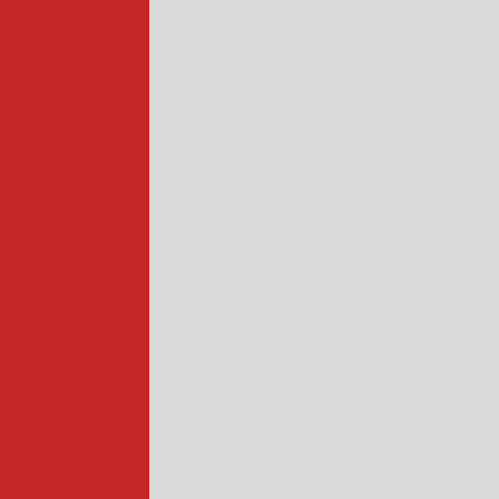
ndustrial
de carne
trial
cozinhador
arnes e bacon
strial