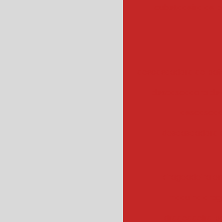
cubetadeira de 
descascadora de bata
descascadora de 
descascad
descascadora 
drageadeira em
maquina drag
drageadeira 