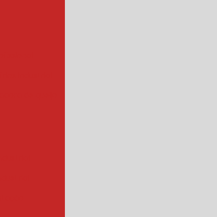
ofissional
rios industrial
hadora de queijo
ndustrial
industrial
ntação