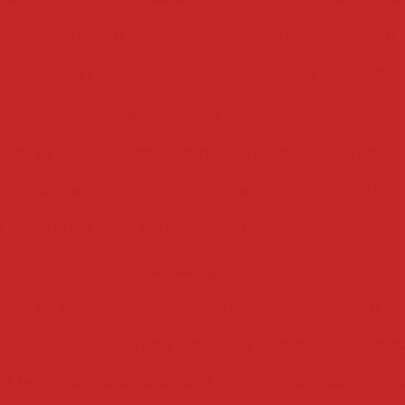
umes
cozedor a vapor
cozedor eletrico
cozedor i
 de massas industrial
cozedor de massas
cozedor
cozinhadores
erduras eletrico
cozinhador de massa
cozinhador 
e alimentos
cozinhador de massas
cozinhador indus
a
cozinhador por batelada
cozinhador de vegetais
cubetadeiras
deira de bacon manual
cubetadeira de carne manual
 e legumes
cubetadeira de frutas
cubetadeira de c
de legumes
cubetadeira de carne
cubetadeira indu