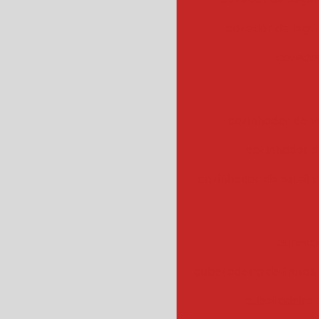
cozedor de leg
cozedor
cozinhador de v
cozinhador d
cozinhador de esteir
cubeta
cubetadeira de frutas
cubetadeira 