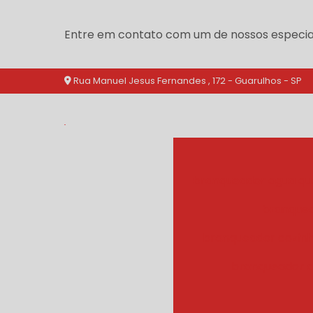
Entre em contato com um de nossos especial
Rua Manuel Jesus Fernandes , 172 - Guarulhos - SP
branqueador agua qu
branquea
branqueador cozinh
branqueador d