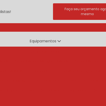
Faça seu orçamento ag
istas!
mesmo
(11) 
Equipamentos
branqueadores
ente
branqueadores agua quente
branqueador po
dor de esteira cozinhador
branqueador a agua quent
ador de esteira
branqueador rotativo
branqueado
e tambor rotativo
branqueador cozinhador
branq
centrífugas