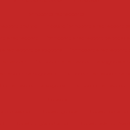
filtro de óleo de papel
filtro de óleo
formadoras recheadoras
headora coxinha
máquina formadora e recheadora d
ra e recheadora
formadora e recheadora de doces e
 e recheadora de salgados
formadora e recheadora 
 recheadora
formadora e recheadora de salgados e 
echeadora de brigadeiro
formadora recheadora de d
ora recheadora de salgados
formadora recheadora
fritadeiras
ás profissional
fritadeira grande
fritadeira industrial
ial
fritadeira a gás industrial
fritadeira elétrica óleo 