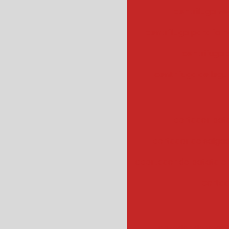
centrifuga ve
centrífuga para fol
centrifuga
centrifuga de legu
cortador bat
cortador de salgad
ccortador de batata 
cortad
cozedor de veget