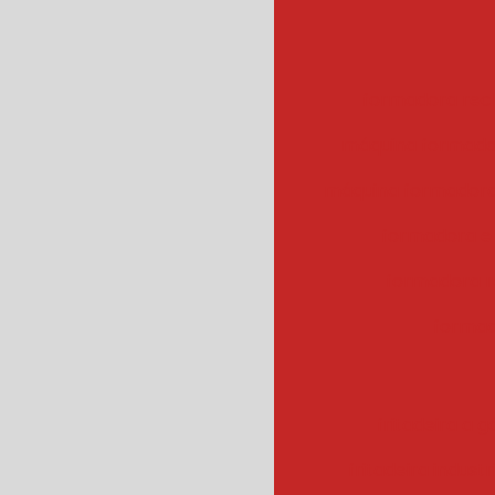
formadora rec
máquina formado
máquina formadora
formadora e
formadora r
formad
fritadeira a g
fritadeira industr