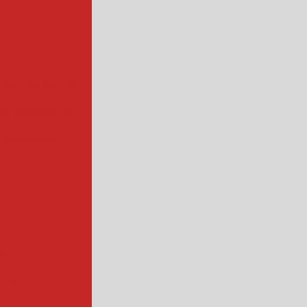
mentos planos
da compacta
 salgados
ial
ndustrial