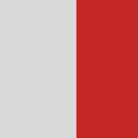
empanadeira para sal
empanadora automa
empanadeira indus
emp
escorr
escorredo
escorredor indus