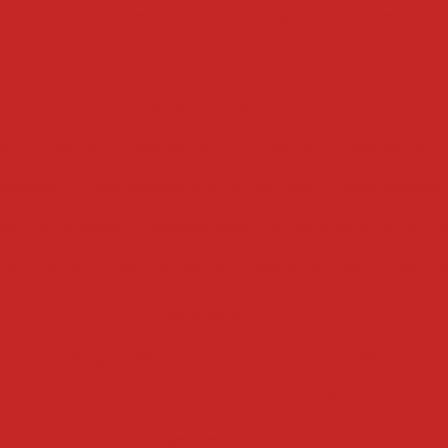
bacon
cubetadeira de frutas secas
cubetadeira de 
cubetadeira
descascadoras
ta industrial
descascadora industrial
descascador
abacaxi
descascadora automatizada
descascadora
ora de cebolas
descascadora de batatas automatiz
de batatas
descascadora abrasiva de rolos
descas
drageadeiras
 inox
drageadeira para pipoca
drageadeira conve
eadeira
drageadeira de chocolate
drageadeira pe
para amendoim
drageadeira manual
drageadeira ind