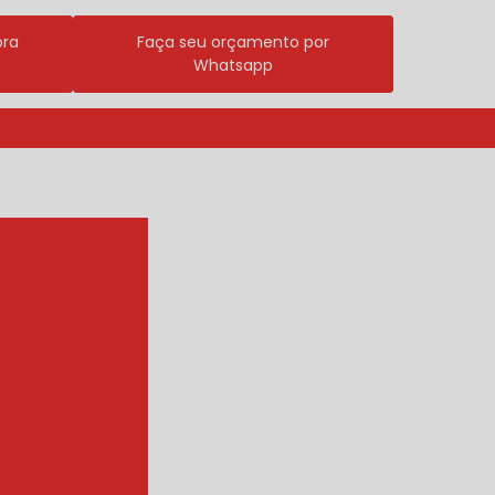
ora
Faça seu orçamento por
Whatsapp
3296-7700
(11) 98409-5498
contato@incalfer.com.br
r agua quente
e
r de tambor
ueador