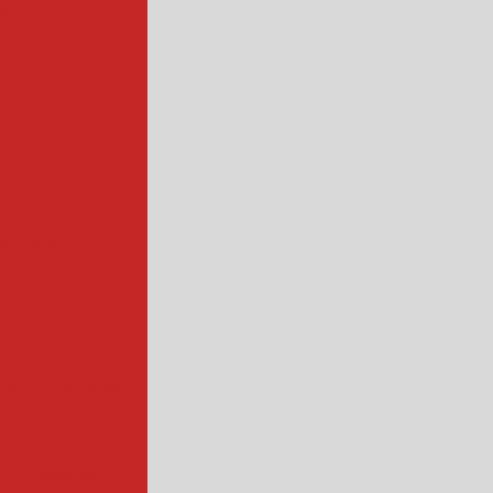
trial
 industrial
rtadoras
levação
iadora de queijo
rios
 profissional