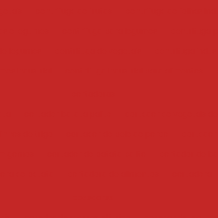
getais
centrifuga de frutas
centrifuga de folhas indu
has e legumes
centrifuga para legumes
centrifuga 
 de legumes
centrifuga de vegetais
centrifuga indust
mes industrial
centrífuga industrial para alimentos
cortadoras
ata
cortador batata palito
cortador de vegetais de
inhos de trigo
cortador de pele de porco
cortador
em gomos
cortador de batata palito
cortador de bat
ora de batata
cortadora de alimentos
cortadora
cozedores
ais
cozedor de massas elétrico
cozedor de legume