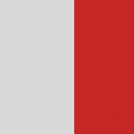
escorredor c
escor
esteira de transpo
esteira industrial
esteiras industr
fatiador de salame
f
fatiadora de
fatiador de frios ind