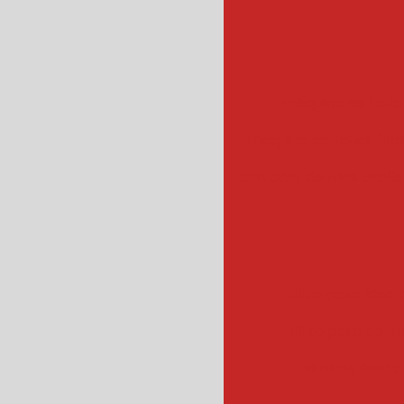
máquina de fatiar
maquina de fatiar frios
cortador de frios profis
filtro para óleo e
filtro para cozin
filtro de óleo 