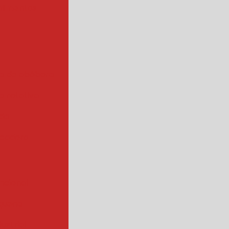
alimentos
a de abóbora
 rotativa
ada
cadora
ncional
quena
ustrial