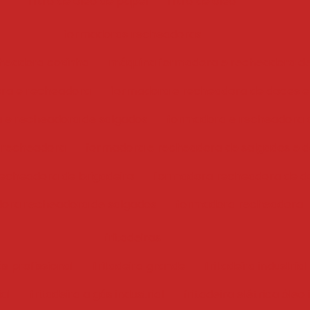
filtro de óleo de papel
filtro de óleo
formadoras recheadoras
headora coxinha
máquina formadora e recheadora d
ra e recheadora
formadora e recheadora de doces e
 e recheadora de salgados
formadora e recheadora 
 recheadora
formadora e recheadora de salgados e 
echeadora de brigadeiro
formadora recheadora de d
ora recheadora de salgados
formadora recheadora
fritadeiras
ás profissional
fritadeira grande
fritadeira industrial
ial
fritadeira a gás industrial
fritadeira elétrica óleo 