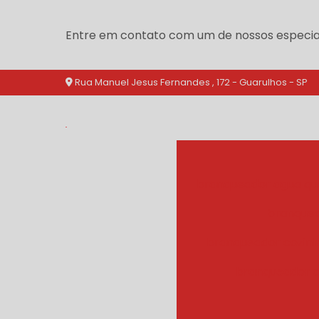
Entre em contato com um de nossos especial
Rua Manuel Jesus Fernandes , 172 - Guarulhos - SP
branqueador agua qu
branquea
branqueador cozinh
branqueador d