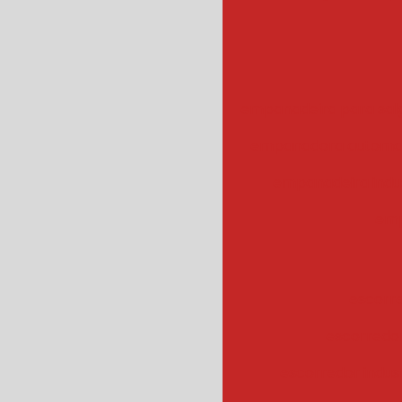
empanadeira para sal
empanadora automa
empanadeira indus
emp
escorr
escorredo
escorredor indus