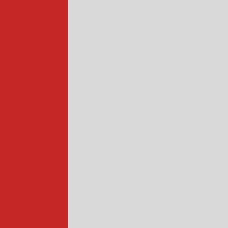
mentos planos
da compacta
 salgados
ial
ndustrial