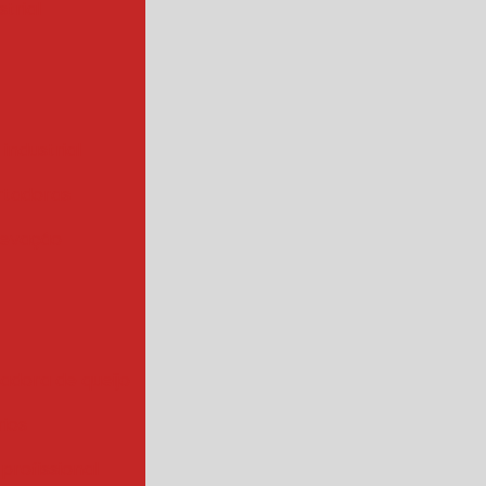
trial
 industrial
rtadoras
levação
iadora de queijo
rios
 profissional