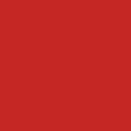
getais
centrifuga de frutas
centrifuga de folhas indu
has e legumes
centrifuga para legumes
centrifuga 
 de legumes
centrifuga de vegetais
centrifuga indust
mes industrial
centrífuga industrial para alimentos
cortadoras
ata
cortador batata palito
cortador de vegetais de
inhos de trigo
cortador de pele de porco
cortador
em gomos
cortador de batata palito
cortador de bat
ora de batata
cortadora de alimentos
cortadora
cozedores
ais
cozedor de massas elétrico
cozedor de legume