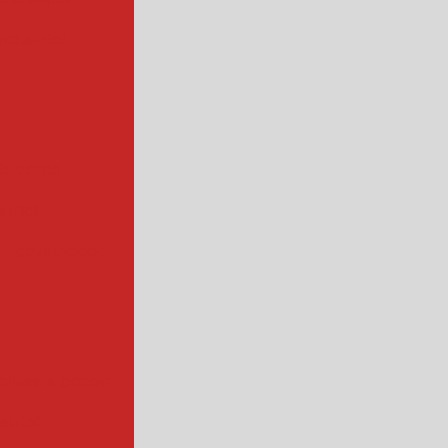
ndustrial
de carne
trial
cozinhador
arnes e bacon
strial