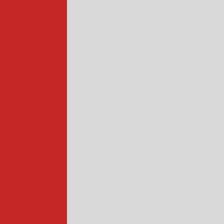
ofissional
rios industrial
hadora de queijo
ndustrial
industrial
ntação