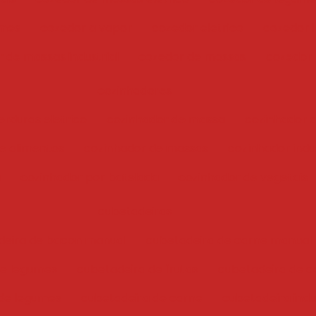
umes
cozedor a vapor
cozedor eletrico
cozedor i
 de massas industrial
cozedor de massas
cozedor
cozinhadores
erduras eletrico
cozinhador de massa
cozinhador 
e alimentos
cozinhador de massas
cozinhador indus
a
cozinhador por batelada
cozinhador de vegetais
cubetadeiras
deira de bacon manual
cubetadeira de carne manual
 e legumes
cubetadeira de frutas
cubetadeira de c
de legumes
cubetadeira de carne
cubetadeira indu