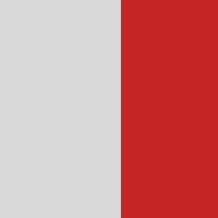
escorredor c
escor
esteira de transpo
esteira industrial
esteiras industr
fatiador de salame
f
fatiadora de
fatiador de frios ind