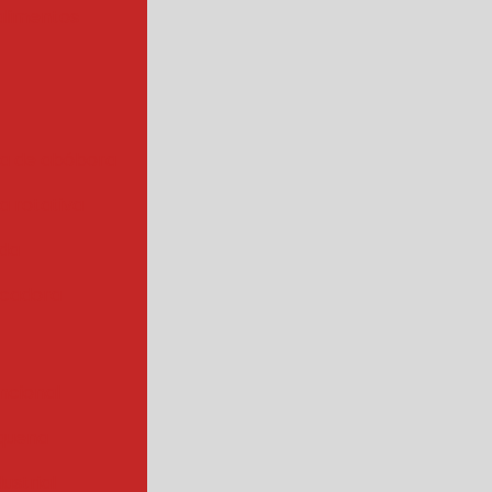
alimentos
a de abóbora
 rotativa
ada
cadora
ncional
quena
ustrial