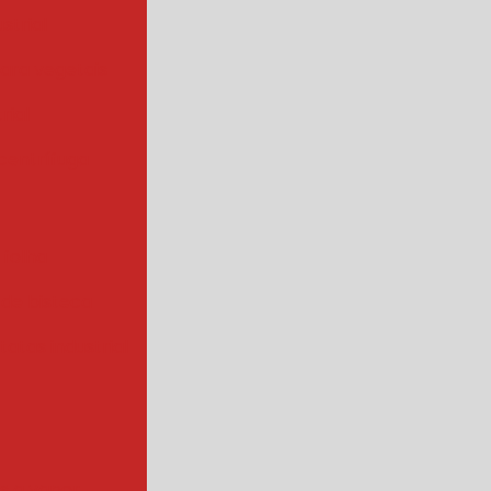
strial
para vegetais
rial
centrífuga
 folha
 de bisteca
atas industrial
s a vapor