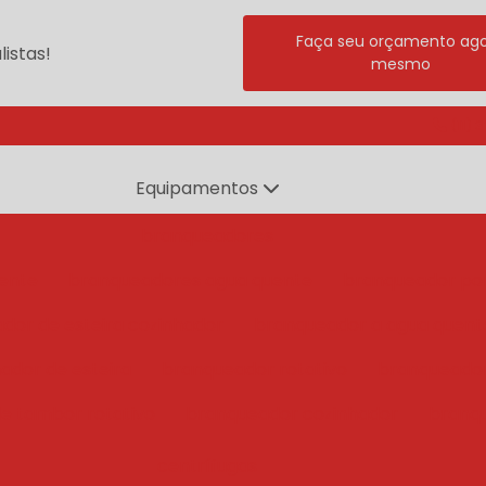
Faça seu orçamento ag
istas!
mesmo
(11) 
Equipamentos
branqueadores
ente
branqueadores agua quente
branqueador po
dor de esteira cozinhador
branqueador a agua quent
ador de esteira
branqueador rotativo
branqueado
e tambor rotativo
branqueador cozinhador
branq
centrífugas