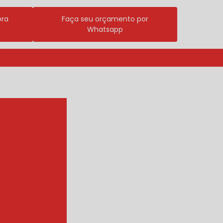
ora
Faça seu orçamento por
Whatsapp
3296-7700
(11) 98409-5498
contato@incalfer.com.br
r agua quente
e
r de tambor
ueador