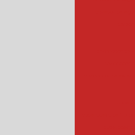
cozedor de leg
cozedor
cozinhador de v
cozinhador d
cozinhador de esteir
cubeta
cubetadeira de frutas
cubetadeira 