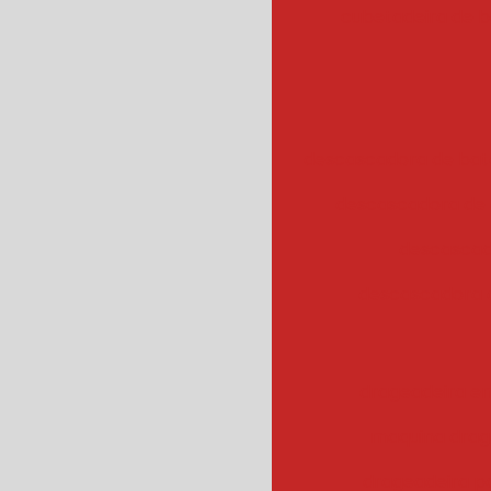
cubetadeira de 
descascadora de bata
descascadora de 
descascad
descascadora 
drageadeira em
maquina drag
drageadeira 