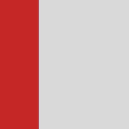
e doces
 salgados
de salgados
doces
oces
 a gás
industrial