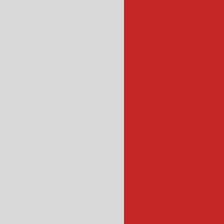
formadora rec
máquina formado
máquina formadora
formadora e
formadora r
formad
fritadeira a g
fritadeira industr