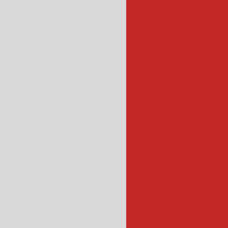
centrifuga ve
centrífuga para fol
centrifuga
centrifuga de legu
cortador bat
cortador de salgad
ccortador de batata 
cortad
cozedor de veget