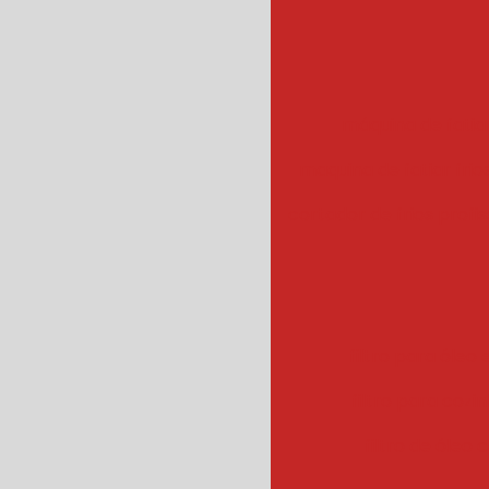
máquina de fatiar
maquina de fatiar frios
cortador de frios profis
filtro para óleo e
filtro para cozin
filtro de óleo 