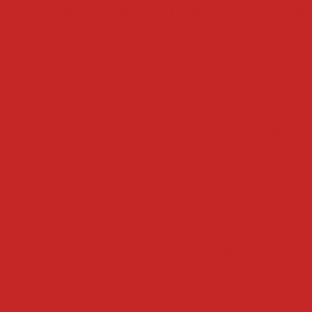
bacon
cubetadeira de frutas secas
cubetadeira de 
cubetadeira
descascadoras
ta industrial
descascadora industrial
descascador
abacaxi
descascadora automatizada
descascadora
ora de cebolas
descascadora de batatas automatiz
de batatas
descascadora abrasiva de rolos
descas
drageadeiras
 inox
drageadeira para pipoca
drageadeira conve
eadeira
drageadeira de chocolate
drageadeira pe
para amendoim
drageadeira manual
drageadeira ind