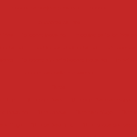
fatiador de queijo e presunto
fatiador
fatiadores de frios
 frios
fatiadora industrial
maquina de fatiar frios pr
 industrial
maquina de fatiar industrial
cortador de f
sional
fatiadora e interfolhadora industrial
interfol
fatiador de queijo profissional
filtros
 fritura
filtro para óleo
filtro para óleo de cozinha i
ha industrial
filtro tanque
filtro centrifugo
filtro 
centrífugo
filtro de óleo rima
filtro tanque por deca