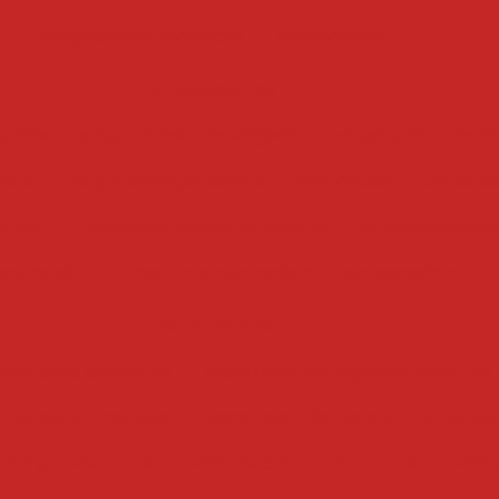
drageadeira chocolate
drageadeira
empanadoras
gados
empanadeira de salgado
empanadora de ali
tica
maquina empanadeira
empanadora combina
trial
mini empanadora compacta
empanadeira de
anadeira
maquina empanadora
empanadora
escorredores
edor para alimentos
escorredor de legumes industrial
r de batata cortada
escorredor de batata frita industr
trial grande
escorredor de batata frita
escorredor i