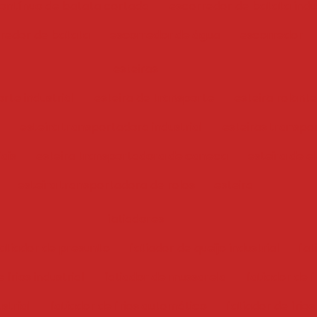
ontínuo de batata cortada
escorredor de batata indus
redor de batata
escorredor de água
escorredor
esteiras
rte industrial
esteira de transporte
esteira rolante
esteira transportadora industrial
esteiras transpo
iais
esteira transportadora de caneca
esteira de e
esteira transportadora de rolos
esteira
fatiadores
atiador de presunto
fatiador de queijo industrial
fat
 frios industrial
fatiador de mussarela
fatiador de f
ustrial
fatiador de frios automático
fatiador de frios