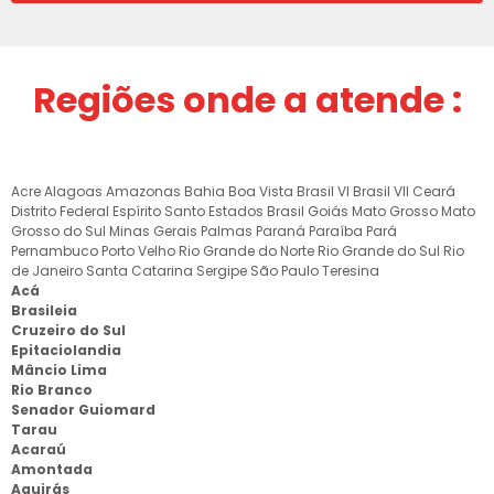
Regiões onde a atende :
Acre
Alagoas
Amazonas
Bahia
Boa Vista
Brasil VI
Brasil VII
Ceará
Distrito Federal
Espírito Santo
Estados Brasil
Goiás
Mato Grosso
Mato
Grosso do Sul
Minas Gerais
Palmas
Paraná
Paraíba
Pará
Pernambuco
Porto Velho
Rio Grande do Norte
Rio Grande do Sul
Rio
de Janeiro
Santa Catarina
Sergipe
São Paulo
Teresina
Acá
Brasileia
Cruzeiro do Sul
Epitaciolandia
Mâncio Lima
Rio Branco
Senador Guiomard
Tarau
Acaraú
Amontada
Aquirás