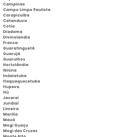
Campinas
Campo Limpo Paulista
Carapicuíba
Catanduva
Cotia
Diadema
Divinolandia
Franca
Guaratinguetá
Guarujá
Guarulhos
Hortolândia
Ibiúna
Indaiatuba
Itaquaquecetuba
Itupeva
Itú
Jacareí
Jundiaí
Limeira
Marília
Mauá
Mogi Guaçu
Mogi das Cruzes
Monte Alto