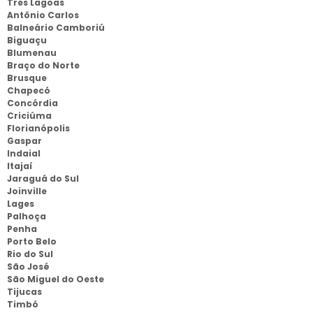
Tres Lagoas
Antônio Carlos
Balneário Camboriú
Biguaçu
Blumenau
Braço do Norte
Brusque
Chapecó
Concórdia
Criciúma
Florianópolis
Gaspar
Indaial
Itajaí
Jaraguá do Sul
Joinville
Lages
Palhoça
Penha
Porto Belo
Rio do Sul
São José
São Miguel do Oeste
Tijucas
Timbó