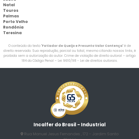
Natal
Touros
Palmas
Porto Velho
Rondônia
Teresina
O conteúdo do texto "
Fatiador de Queijo e Presunto Valor Contença
" é de
direito reservado. Sua reprodução, parcial ou total, mesmo citando nossos links, é
proibida sem a autorização do autor. Crime de violação de direito autoral – artigo
184 do Código Penal –
Lei 9610/98 - Lei de direitos autorais
.
Incalfer do Brasil - Industrial
Rua Manuel Jesus Fernandes , 172 - Jardim Santo