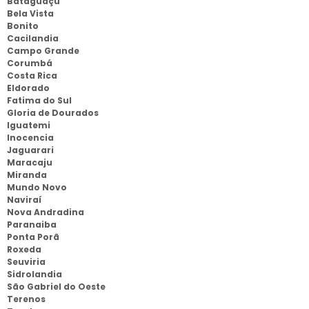
Bataguaçu
Bela Vista
Bonito
Cacilandia
Campo Grande
Corumbá
Costa Rica
Eldorado
Fatima do Sul
Gloria de Dourados
Iguatemi
Inocencia
Jaguarari
Maracaju
Miranda
Mundo Novo
Naviraí
Nova Andradina
Paranaiba
Ponta Porã
Roxeda
Seuviria
Sidrolandia
São Gabriel do Oeste
Terenos