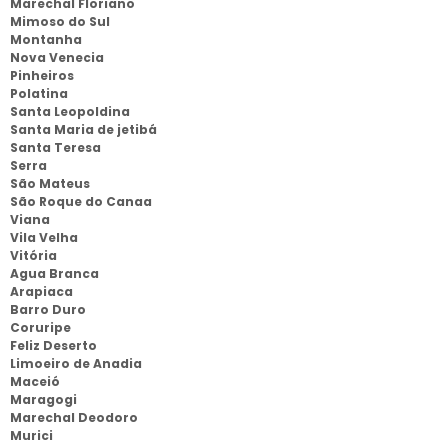
Marechal Floriano
Mimoso do Sul
Montanha
Nova Venecia
Pinheiros
Polatina
Santa Leopoldina
Santa Maria de jetibá
Santa Teresa
Serra
São Mateus
São Roque do Canaa
Viana
Vila Velha
Vitória
Agua Branca
Arapiaca
Barro Duro
Coruripe
Feliz Deserto
Limoeiro de Anadia
Maceió
Maragogi
Marechal Deodoro
Murici