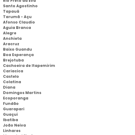
Rio Preto da Eva
Santo Agostinho
Tapauá
Tarumã - Açu
Afonso Claudio
Aguia Branca
Alegre
Anchieta
Aracruz
Baixo Guandu
Boa Esperança
Brejotuba
Cachoeira de Itapemirim
Cariacica
Castelo
Colatina
Diana
Domingos Martins
Ecoporanga
Fundão
Guarapari
Guaçui
Ibatiba
João Neiva
Linhares