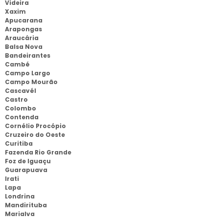
Videira
Xaxim
Apucarana
Arapongas
Araucária
Balsa Nova
Bandeirantes
Cambé
Campo Largo
Campo Mourão
Cascavél
Castro
Colombo
Contenda
Cornélio Procópio
Cruzeiro do Oeste
Curitiba
Fazenda Rio Grande
Foz de Iguaçu
Guarapuava
Irati
Lapa
Londrina
Mandirituba
Marialva