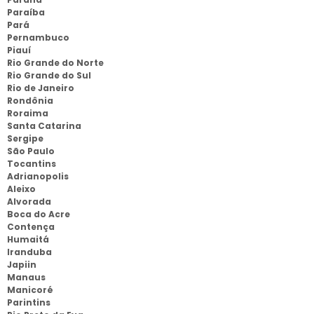
Paraíba
Pará
Pernambuco
Piauí
Rio Grande do Norte
Rio Grande do Sul
Rio de Janeiro
Rondônia
Roraima
Santa Catarina
Sergipe
São Paulo
Tocantins
Adrianopolis
Aleixo
Alvorada
Boca do Acre
Contença
Humaitá
Iranduba
Japiin
Manaus
Manicoré
Parintins