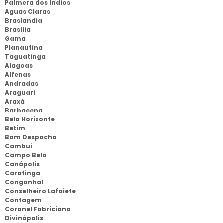
Palmera dos Indios
Aguas Claras
Braslandia
Brasília
Gama
Planautina
Taguatinga
Alagoas
Alfenas
Andradas
Araguari
Araxá
Barbacena
Belo Horizonte
Betim
Bom Despacho
Cambuí
Campo Belo
Canápolis
Caratinga
Congonhal
Conselheiro Lafaiete
Contagem
Coronel Fabriciano
Divinópolis