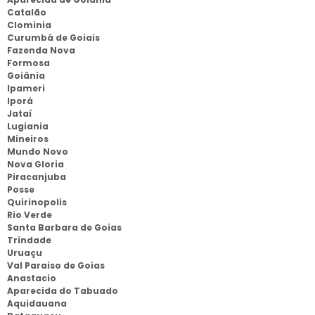
Catalão
Clominia
Curumbá de Goiais
Fazenda Nova
Formosa
Goiânia
Ipameri
Iporá
Jataí
Lugiania
Mineiros
Mundo Novo
Nova Gloria
Piracanjuba
Posse
Quirinopolis
Rio Verde
Santa Barbara de Goias
Trindade
Uruaçu
Val Paraiso de Goias
Anastacio
Aparecida do Tabuado
Aquidauana