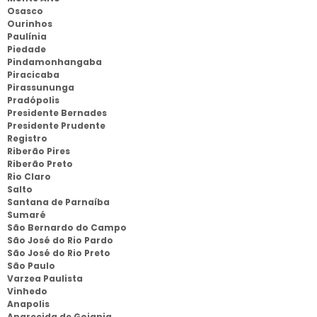
Osasco
Ourinhos
Paulínia
Piedade
Pindamonhangaba
Piracicaba
Pirassununga
Pradópolis
Presidente Bernades
Presidente Prudente
Registro
Riberão Pires
Riberão Preto
Rio Claro
Salto
Santana de Parnaíba
Sumaré
São Bernardo do Campo
São José do Rio Pardo
São José do Rio Preto
São Paulo
Varzea Paulista
Vinhedo
Anapolis
Aparecida de Goiania