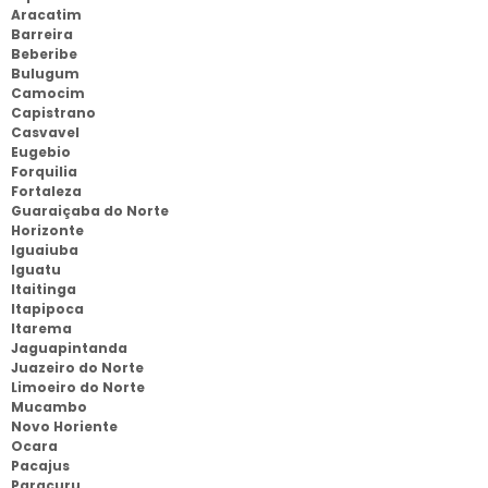
Aracatim
Barreira
Beberibe
Bulugum
Camocim
Capistrano
Casvavel
Eugebio
Forquilia
Fortaleza
Guaraiçaba do Norte
Horizonte
Iguaiuba
Iguatu
Itaitinga
Itapipoca
Itarema
Jaguapintanda
Juazeiro do Norte
Limoeiro do Norte
Mucambo
Novo Horiente
Ocara
Pacajus
Paracuru