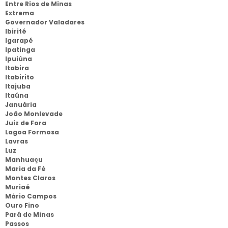
Entre Rios de Minas
Extrema
Governador Valadares
Ibirité
Igarapé
Ipatinga
Ipuiúna
Itabira
Itabirito
Itajuba
Itaúna
Januária
João Monlevade
Juiz de Fora
Lagoa Formosa
Lavras
Luz
Manhuaçu
Maria da Fé
Montes Claros
Muriaé
Mário Campos
Ouro Fino
Pará de Minas
Passos