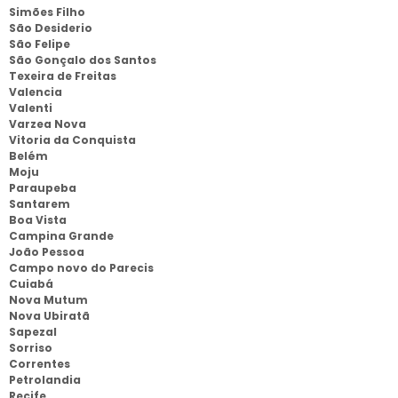
Simões Filho
São Desiderio
São Felipe
São Gonçalo dos Santos
Texeira de Freitas
Valencia
Valenti
Varzea Nova
Vitoria da Conquista
Belém
Moju
Paraupeba
Santarem
Boa Vista
Campina Grande
João Pessoa
Campo novo do Parecis
Cuiabá
Nova Mutum
Nova Ubiratã
Sapezal
Sorriso
Correntes
Petrolandia
Recife