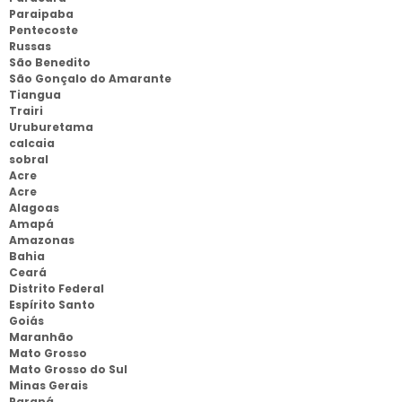
Paraipaba
Pentecoste
Russas
São Benedito
São Gonçalo do Amarante
Tiangua
Trairi
Uruburetama
calcaia
sobral
Acre
Acre
Alagoas
Amapá
Amazonas
Bahia
Ceará
Distrito Federal
Espírito Santo
Goiás
Maranhão
Mato Grosso
Mato Grosso do Sul
Minas Gerais
Paraná