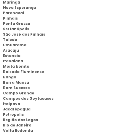
Maringá
Nova Esperança
Paranavaí
Pinhais
Ponta Grossa
Sertanópolis
São José dos Pinhais
Toledo
Umuarama
Aracaju
Estancia
Itabaiana
Moita bonita
Baixada Fluminense
Bangu
Barra Mansa
Bom Sucesso
Campo Grande
Campos dos Goytacases
Itaipava
Jacarépagua
Petropolis
Região dos Lagos
Rio de Janeiro
Volta Redonda