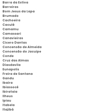
Barra da Estiva
Barreiras
Bom Jesus da Lapa
Brumado
Cachoeira
Caculé
Camamu
Camassari
Canavieiras
Cicero Dantas
Concensão de Almeida
Concensão do Jacuipe
Conde
Cruz das Almas
Diasdavila
Eunapolis
Freira de Santana
Gandu
Ibaira
Ibiassocê
Ibirataia
Ilheus
Ipiau
Itabela
Itajibá