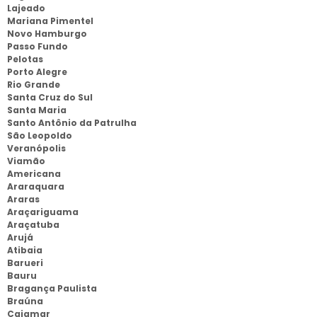
Lajeado
Mariana Pimentel
Novo Hamburgo
Passo Fundo
Pelotas
Porto Alegre
Rio Grande
Santa Cruz do Sul
Santa Maria
Santo Antônio da Patrulha
São Leopoldo
Veranópolis
Viamão
Americana
Araraquara
Araras
Araçariguama
Araçatuba
Arujá
Atibaia
Barueri
Bauru
Bragança Paulista
Braúna
Cajamar