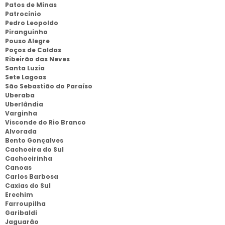
Patos de Minas
Patrocínio
Pedro Leopoldo
Piranguinho
Pouso Alegre
Poços de Caldas
Ribeirão das Neves
Santa Luzia
Sete Lagoas
São Sebastião do Paraíso
Uberaba
Uberlândia
Varginha
Visconde do Rio Branco
Alvorada
Bento Gonçalves
Cachoeira do Sul
Cachoeirinha
Canoas
Carlos Barbosa
Caxias do Sul
Erechim
Farroupilha
Garibaldi
Jaguarão