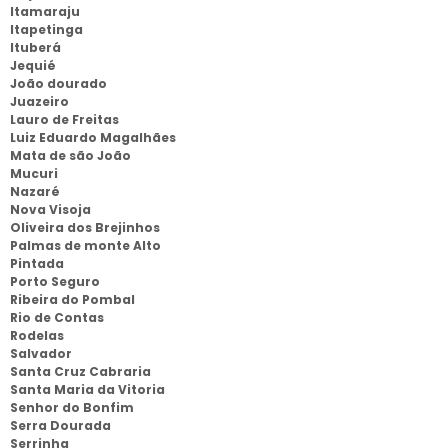
Itamaraju
Itapetinga
Ituberá
Jequié
João dourado
Juazeiro
Lauro de Freitas
Luiz Eduardo Magalhães
Mata de são João
Mucuri
Nazaré
Nova Visoja
Oliveira dos Brejinhos
Palmas de monte Alto
Pintada
Porto Seguro
Ribeira do Pombal
Rio de Contas
Rodelas
Salvador
Santa Cruz Cabraria
Santa Maria da Vitoria
Senhor do Bonfim
Serra Dourada
Serrinha