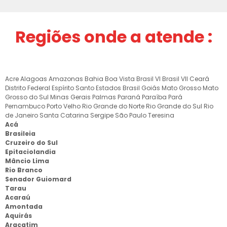
Regiões onde a atende :
Acre
Alagoas
Amazonas
Bahia
Boa Vista
Brasil VI
Brasil VII
Ceará
Distrito Federal
Espírito Santo
Estados Brasil
Goiás
Mato Grosso
Mato
Grosso do Sul
Minas Gerais
Palmas
Paraná
Paraíba
Pará
Pernambuco
Porto Velho
Rio Grande do Norte
Rio Grande do Sul
Rio
de Janeiro
Santa Catarina
Sergipe
São Paulo
Teresina
Acá
Brasileia
Cruzeiro do Sul
Epitaciolandia
Mâncio Lima
Rio Branco
Senador Guiomard
Tarau
Acaraú
Amontada
Aquirás
Aracatim