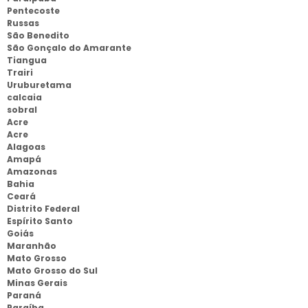
Pentecoste
Russas
São Benedito
São Gonçalo do Amarante
Tiangua
Trairi
Uruburetama
calcaia
sobral
Acre
Acre
Alagoas
Amapá
Amazonas
Bahia
Ceará
Distrito Federal
Espírito Santo
Goiás
Maranhão
Mato Grosso
Mato Grosso do Sul
Minas Gerais
Paraná
Paraíba