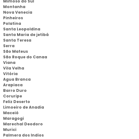
Mimoso do Sul
Montanha
Nova Venecia
Pinheiros
Polatina
Santa Leopoldina
Santa Maria de jetibá
Santa Teresa
Serra
São Mateus
São Roque do Canaa
Viana
Vila Velha
Vitória
Agua Branca
Arapiaca
Barro Duro
Coruripe
Feliz Deserto
Limoeiro de Anadia
Maceió
Maragogi
Marechal Deodoro
Murici
Palmera dos Indios