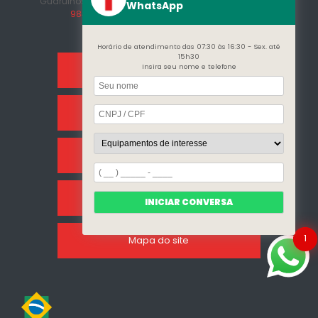
Guarulhos - SP - CEP: 07215-230
(11) 3296-7700
(11)
WhatsApp
98409-5498
contato@incalfer.com.br
Horário de atendimento das 07:30 às 16:30 - Sex. até
15h30
Insira seu nome e telefone
Home
Sobre Nós
Categorias
Clientes
INICIAR CONVERSA
1
Mapa do site