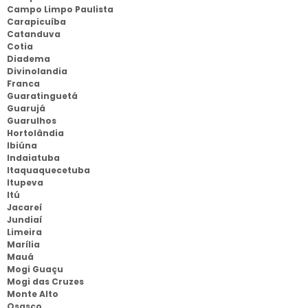
Campo Limpo Paulista
Carapicuíba
Catanduva
Cotia
Diadema
Divinolandia
Franca
Guaratinguetá
Guarujá
Guarulhos
Hortolândia
Ibiúna
Indaiatuba
Itaquaquecetuba
Itupeva
Itú
Jacareí
Jundiaí
Limeira
Marília
Mauá
Mogi Guaçu
Mogi das Cruzes
Monte Alto
Osasco