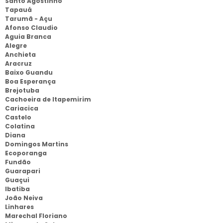
Santo Agostinho
Tapauá
Tarumã - Açu
Afonso Claudio
Aguia Branca
Alegre
Anchieta
Aracruz
Baixo Guandu
Boa Esperança
Brejotuba
Cachoeira de Itapemirim
Cariacica
Castelo
Colatina
Diana
Domingos Martins
Ecoporanga
Fundão
Guarapari
Guaçui
Ibatiba
João Neiva
Linhares
Marechal Floriano