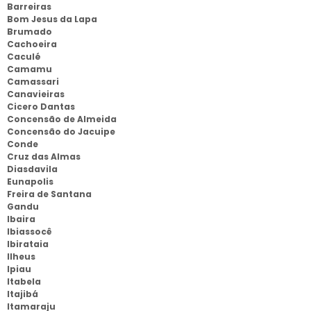
Barreiras
Bom Jesus da Lapa
Brumado
Cachoeira
Caculé
Camamu
Camassari
Canavieiras
Cicero Dantas
Concensão de Almeida
Concensão do Jacuipe
Conde
Cruz das Almas
Diasdavila
Eunapolis
Freira de Santana
Gandu
Ibaira
Ibiassocê
Ibirataia
Ilheus
Ipiau
Itabela
Itajibá
Itamaraju