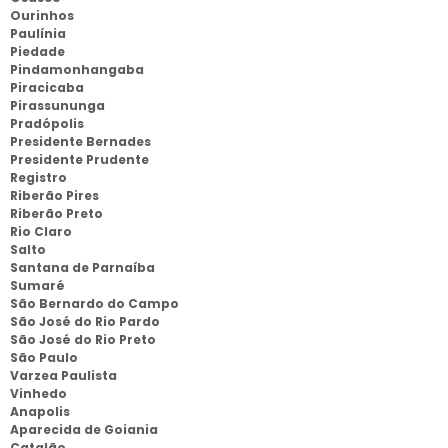
Ourinhos
Paulínia
Piedade
Pindamonhangaba
Piracicaba
Pirassununga
Pradópolis
Presidente Bernades
Presidente Prudente
Registro
Riberão Pires
Riberão Preto
Rio Claro
Salto
Santana de Parnaíba
Sumaré
São Bernardo do Campo
São José do Rio Pardo
São José do Rio Preto
São Paulo
Varzea Paulista
Vinhedo
Anapolis
Aparecida de Goiania
Catalão