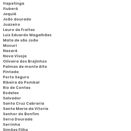
Itapetinga
Ituberá
Jequié
João dourado
Juazeiro
Lauro de Freitas
Luiz Eduardo Magalhães
Mata de são João
Mucuri
Nazaré
Nova Visoja
Oliveira dos Brejinhos
Palmas de monte Alto
Pintada
Porto Seguro
Ribeira do Pombal
Rio de Contas
Rodelas
Salvador
Santa Cruz Cabraria
Santa Maria da Vitoria
Senhor do Bonfim
Serra Dourada
Serrinha
Simões Filho