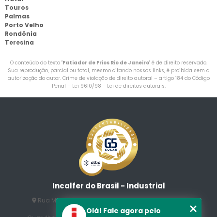
Touros
Palmas
Porto Velho
Rondônia
Teresina
O conteúdo do texto "
Fatiador de Frios Rio de Janeiro
" é de direito reservado.
Sua reprodução, parcial ou total, mesmo citando nossos links, é proibida sem a
autorização do autor. Crime de violação de direito autoral – artigo 184 do Código
Penal –
Lei 9610/98 - Lei de direitos autorais
.
Incalfer do Brasil - Industrial
Rua Manuel Jesus Fernandes , 172 - Jardim Santo
Afonso
Olá! Fale agora pelo