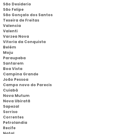
São Desiderio
São Felipe
São Gonçalo dos Santos
Texeira de Freitas
Valencia
Valenti
Varzea Nova
Vitoria da Conquista
Belém
Moju
Paraupeba
Santarem
Boa Vista
Campina Grande
João Pessoa
Campo novo do Parecis
Cuiabá
Nova Mutum
Nova Ubiratã
Sapezal
Sorriso
Correntes
Petrolandia
Recife
Natal