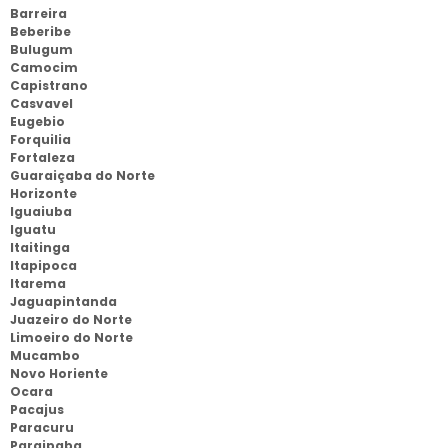
Barreira
Beberibe
Bulugum
Camocim
Capistrano
Casvavel
Eugebio
Forquilia
Fortaleza
Guaraiçaba do Norte
Horizonte
Iguaiuba
Iguatu
Itaitinga
Itapipoca
Itarema
Jaguapintanda
Juazeiro do Norte
Limoeiro do Norte
Mucambo
Novo Horiente
Ocara
Pacajus
Paracuru
Paraipaba