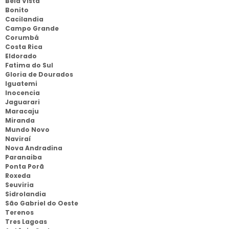
Bela Vista
Bonito
Cacilandia
Campo Grande
Corumbá
Costa Rica
Eldorado
Fatima do Sul
Gloria de Dourados
Iguatemi
Inocencia
Jaguarari
Maracaju
Miranda
Mundo Novo
Naviraí
Nova Andradina
Paranaiba
Ponta Porã
Roxeda
Seuviria
Sidrolandia
São Gabriel do Oeste
Terenos
Tres Lagoas