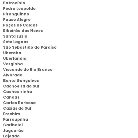
Patrocínio
Pedro Leopoldo
Piranguinho
Pouso Alegre
Poços de Caldas
Ribeirão das Neves
Santa Luzia
Sete Lagoas
São Sebastião do Paraíso
Uberaba
Uberlândia
Varginha
Visconde do Rio Branco
Alvorada
Bento Gonçalves
Cachoeira do Sul
Cachoeirinha
Canoas
Carlos Barbosa
Caxias do Sul
Erechim
Farroupilha
Garibaldi
Jaguarão
Lajeado