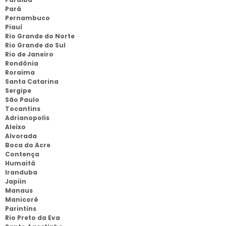
Pará
Pernambuco
Piauí
Rio Grande do Norte
Rio Grande do Sul
Rio de Janeiro
Rondônia
Roraima
Santa Catarina
Sergipe
São Paulo
Tocantins
Adrianopolis
Aleixo
Alvorada
Boca do Acre
Contença
Humaitá
Iranduba
Japiin
Manaus
Manicoré
Parintins
Rio Preto da Eva