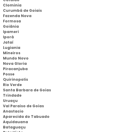
Clominia
Curumbá de Goiais
Fazenda Nova
Formosa
Goiânia
Ipameri
Iporá
Jataí
Lugiania
Mineiros
Mundo Novo
Nova Gloria
Piracanjuba
Posse
Quirinopolis
Rio Verde
Santa Barbara de Goias
Trindade
Uruaçu
Val Paraiso de Goias
Anastacio
Aparecida do Tabuado
Aquidauana
Bataguaçu