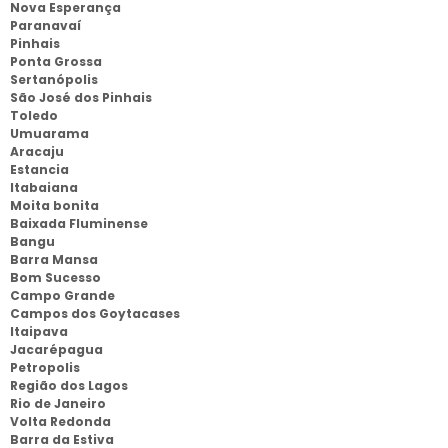
Nova Esperança
Paranavaí
Pinhais
Ponta Grossa
Sertanópolis
São José dos Pinhais
Toledo
Umuarama
Aracaju
Estancia
Itabaiana
Moita bonita
Baixada Fluminense
Bangu
Barra Mansa
Bom Sucesso
Campo Grande
Campos dos Goytacases
Itaipava
Jacarépagua
Petropolis
Região dos Lagos
Rio de Janeiro
Volta Redonda
Barra da Estiva