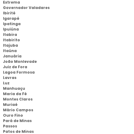
Extrema
Governador Valadares
Ibirité
Igarapé
Ipatinga
Ipuiúna
Itabira
Itabirito
Itajuba
Itaúna
Januária
João Monlevade
Juiz de Fora
Lagoa Formosa
Lavras
Luz
Manhuaçu
Maria da Fé
Montes Claros
Muriaé
Mário Campos
Ouro Fino
Pará de Minas
Passos
Patos de Minas