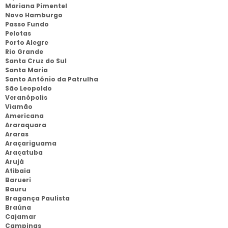
Mariana Pimentel
Novo Hamburgo
Passo Fundo
Pelotas
Porto Alegre
Rio Grande
Santa Cruz do Sul
Santa Maria
Santo Antônio da Patrulha
São Leopoldo
Veranópolis
Viamão
Americana
Araraquara
Araras
Araçariguama
Araçatuba
Arujá
Atibaia
Barueri
Bauru
Bragança Paulista
Braúna
Cajamar
Campinas