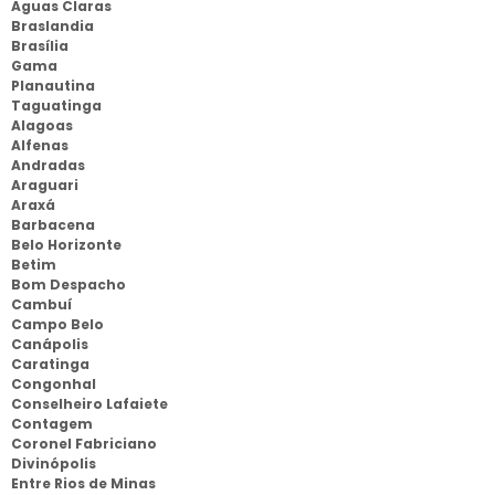
Aguas Claras
Braslandia
Brasília
Gama
Planautina
Taguatinga
Alagoas
Alfenas
Andradas
Araguari
Araxá
Barbacena
Belo Horizonte
Betim
Bom Despacho
Cambuí
Campo Belo
Canápolis
Caratinga
Congonhal
Conselheiro Lafaiete
Contagem
Coronel Fabriciano
Divinópolis
Entre Rios de Minas