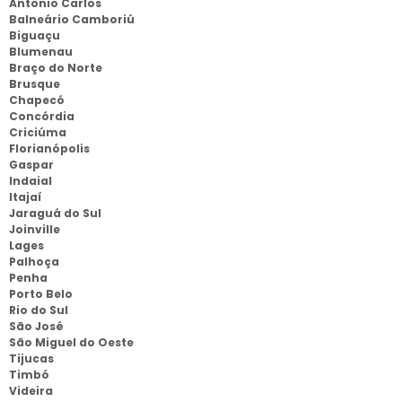
Antônio Carlos
Balneário Camboriú
Biguaçu
Blumenau
Braço do Norte
Brusque
Chapecó
Concórdia
Criciúma
Florianópolis
Gaspar
Indaial
Itajaí
Jaraguá do Sul
Joinville
Lages
Palhoça
Penha
Porto Belo
Rio do Sul
São José
São Miguel do Oeste
Tijucas
Timbó
Videira