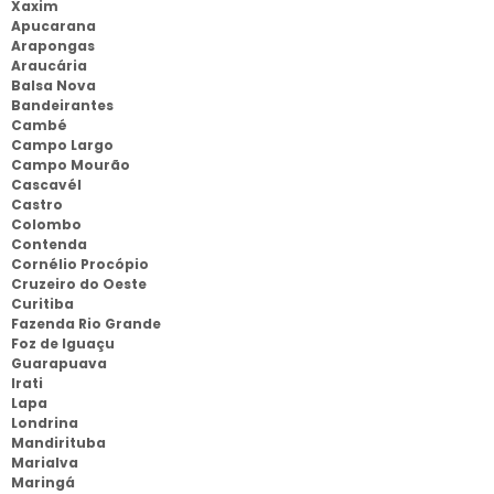
Xaxim
Apucarana
Arapongas
Araucária
Balsa Nova
Bandeirantes
Cambé
Campo Largo
Campo Mourão
Cascavél
Castro
Colombo
Contenda
Cornélio Procópio
Cruzeiro do Oeste
Curitiba
Fazenda Rio Grande
Foz de Iguaçu
Guarapuava
Irati
Lapa
Londrina
Mandirituba
Marialva
Maringá