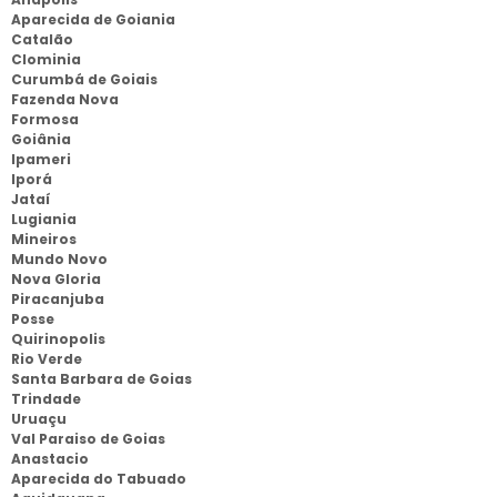
Aparecida de Goiania
Catalão
Clominia
Curumbá de Goiais
Fazenda Nova
Formosa
Goiânia
Ipameri
Iporá
Jataí
Lugiania
Mineiros
Mundo Novo
Nova Gloria
Piracanjuba
Posse
Quirinopolis
Rio Verde
Santa Barbara de Goias
Trindade
Uruaçu
Val Paraiso de Goias
Anastacio
Aparecida do Tabuado