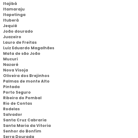
Itajibá
Itamaraju
Itapetinga
Ituberá
Jequié
João dourado
Juazeiro
Lauro de Freitas
Luiz Eduardo Magalhães
Mata de são João
Mucuri
Nazaré
Nova Visoja
Oliveira dos Brejinhos
Palmas de monte Alto
Pintada
Porto Seguro
Ribeira do Pombal
Rio de Contas
Rodelas
Salvador
Santa Cruz Cabraria
Santa Maria da Vitoria
Senhor do Bonfim
Serra Dourada