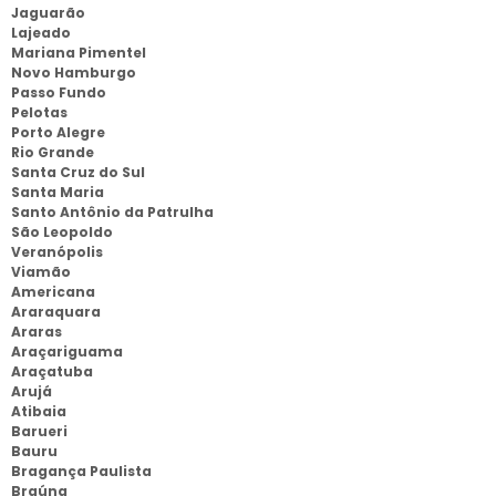
Jaguarão
Lajeado
Mariana Pimentel
Novo Hamburgo
Passo Fundo
Pelotas
Porto Alegre
Rio Grande
Santa Cruz do Sul
Santa Maria
Santo Antônio da Patrulha
São Leopoldo
Veranópolis
Viamão
Americana
Araraquara
Araras
Araçariguama
Araçatuba
Arujá
Atibaia
Barueri
Bauru
Bragança Paulista
Braúna