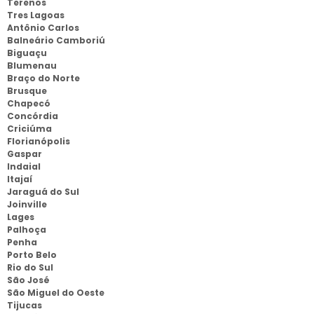
Terenos
Tres Lagoas
Antônio Carlos
Balneário Camboriú
Biguaçu
Blumenau
Braço do Norte
Brusque
Chapecó
Concórdia
Criciúma
Florianópolis
Gaspar
Indaial
Itajaí
Jaraguá do Sul
Joinville
Lages
Palhoça
Penha
Porto Belo
Rio do Sul
São José
São Miguel do Oeste
Tijucas