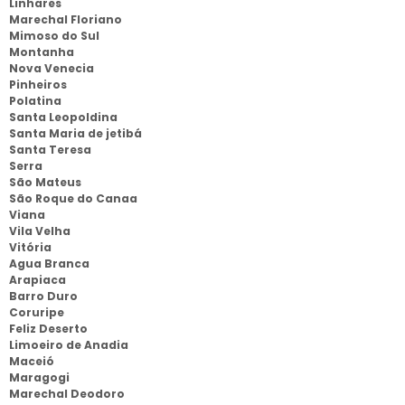
Linhares
Marechal Floriano
Mimoso do Sul
Montanha
Nova Venecia
Pinheiros
Polatina
Santa Leopoldina
Santa Maria de jetibá
Santa Teresa
Serra
São Mateus
São Roque do Canaa
Viana
Vila Velha
Vitória
Agua Branca
Arapiaca
Barro Duro
Coruripe
Feliz Deserto
Limoeiro de Anadia
Maceió
Maragogi
Marechal Deodoro