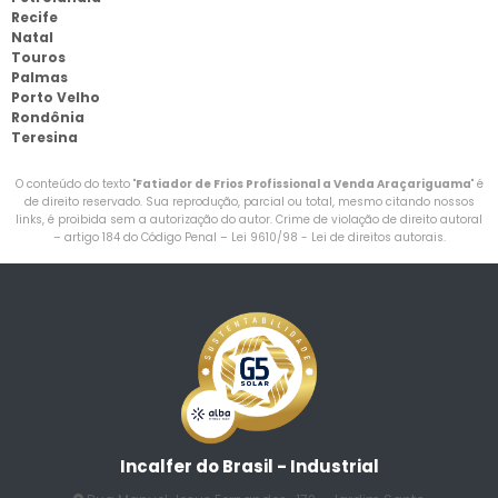
Recife
Natal
Touros
Palmas
Porto Velho
Rondônia
Teresina
O conteúdo do texto "
Fatiador de Frios Profissional a Venda Araçariguama
" é
de direito reservado. Sua reprodução, parcial ou total, mesmo citando nossos
links, é proibida sem a autorização do autor. Crime de violação de direito autoral
– artigo 184 do Código Penal –
Lei 9610/98 - Lei de direitos autorais
.
Incalfer do Brasil - Industrial