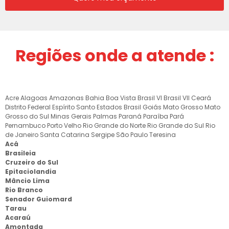
Regiões onde a atende :
Acre
Alagoas
Amazonas
Bahia
Boa Vista
Brasil VI
Brasil VII
Ceará
Distrito Federal
Espírito Santo
Estados Brasil
Goiás
Mato Grosso
Mato
Grosso do Sul
Minas Gerais
Palmas
Paraná
Paraíba
Pará
Pernambuco
Porto Velho
Rio Grande do Norte
Rio Grande do Sul
Rio
de Janeiro
Santa Catarina
Sergipe
São Paulo
Teresina
Acá
Brasileia
Cruzeiro do Sul
Epitaciolandia
Mâncio Lima
Rio Branco
Senador Guiomard
Tarau
Acaraú
Amontada