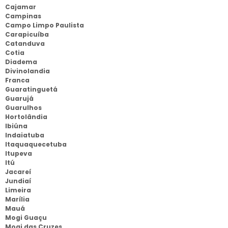
Cajamar
Campinas
Campo Limpo Paulista
Carapicuíba
Catanduva
Cotia
Diadema
Divinolandia
Franca
Guaratinguetá
Guarujá
Guarulhos
Hortolândia
Ibiúna
Indaiatuba
Itaquaquecetuba
Itupeva
Itú
Jacareí
Jundiaí
Limeira
Marília
Mauá
Mogi Guaçu
Mogi das Cruzes