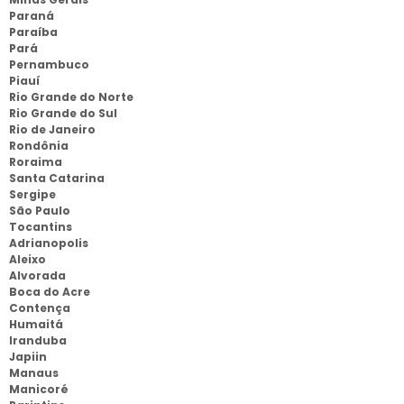
Paraná
Paraíba
Pará
Pernambuco
Piauí
Rio Grande do Norte
Rio Grande do Sul
Rio de Janeiro
Rondônia
Roraima
Santa Catarina
Sergipe
São Paulo
Tocantins
Adrianopolis
Aleixo
Alvorada
Boca do Acre
Contença
Humaitá
Iranduba
Japiin
Manaus
Manicoré