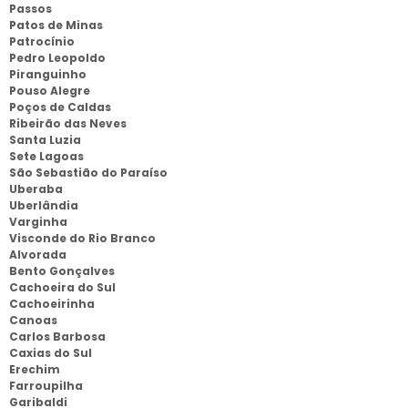
Passos
Patos de Minas
Patrocínio
Pedro Leopoldo
Piranguinho
Pouso Alegre
Poços de Caldas
Ribeirão das Neves
Santa Luzia
Sete Lagoas
São Sebastião do Paraíso
Uberaba
Uberlândia
Varginha
Visconde do Rio Branco
Alvorada
Bento Gonçalves
Cachoeira do Sul
Cachoeirinha
Canoas
Carlos Barbosa
Caxias do Sul
Erechim
Farroupilha
Garibaldi