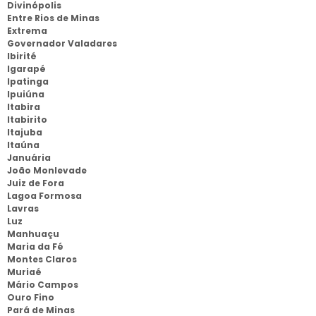
Divinópolis
Entre Rios de Minas
Extrema
Governador Valadares
Ibirité
Igarapé
Ipatinga
Ipuiúna
Itabira
Itabirito
Itajuba
Itaúna
Januária
João Monlevade
Juiz de Fora
Lagoa Formosa
Lavras
Luz
Manhuaçu
Maria da Fé
Montes Claros
Muriaé
Mário Campos
Ouro Fino
Pará de Minas