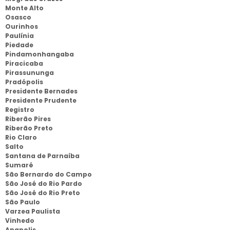
Monte Alto
Osasco
Ourinhos
Paulínia
Piedade
Pindamonhangaba
Piracicaba
Pirassununga
Pradópolis
Presidente Bernades
Presidente Prudente
Registro
Riberão Pires
Riberão Preto
Rio Claro
Salto
Santana de Parnaíba
Sumaré
São Bernardo do Campo
São José do Rio Pardo
São José do Rio Preto
São Paulo
Varzea Paulista
Vinhedo
Anapolis