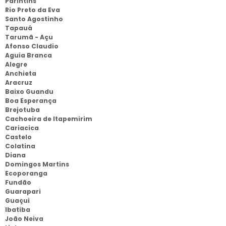
Parintins
Rio Preto da Eva
Santo Agostinho
Tapauá
Tarumã - Açu
Afonso Claudio
Aguia Branca
Alegre
Anchieta
Aracruz
Baixo Guandu
Boa Esperança
Brejotuba
Cachoeira de Itapemirim
Cariacica
Castelo
Colatina
Diana
Domingos Martins
Ecoporanga
Fundão
Guarapari
Guaçui
Ibatiba
João Neiva