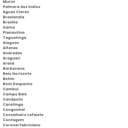
Murici
Palmera dos Indios
Aguas Claras
Braslandia
Brasília
Gama
Planautina
Taguatinga
Alagoas
Alfenas
Andradas
Araguari
Araxá
Barbacena
Belo Horizonte
Betim
Bom Despacho
Cambuí
Campo Belo
Canápolis
Caratinga
Congonhal
Conselheiro Lafaiete
Contagem
Coronel Fabriciano