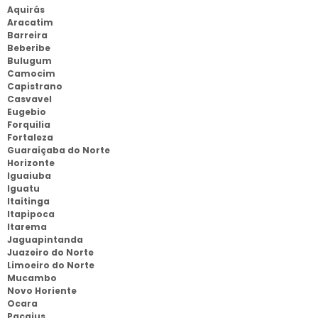
Aquirás
Aracatim
Barreira
Beberibe
Bulugum
Camocim
Capistrano
Casvavel
Eugebio
Forquilia
Fortaleza
Guaraiçaba do Norte
Horizonte
Iguaiuba
Iguatu
Itaitinga
Itapipoca
Itarema
Jaguapintanda
Juazeiro do Norte
Limoeiro do Norte
Mucambo
Novo Horiente
Ocara
Pacajus