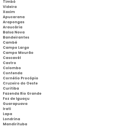
Timbó
Videira
Xaxim
Apucarana
Arapongas
Araucária
Balsa Nova
Bandeirantes
Cambé
Campo Largo
Campo Mourão
Cascavél
Castro
Colombo
Contenda
Cornélio Procópio
Cruzeiro do Oeste
Curitiba
Fazenda Rio Grande
Foz de Iguaçu
Guarapuava
Irati
Lapa
Londrina
Mandirituba