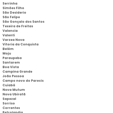
Serrinha
Simões Filho
São Desiderio
São Felipe
São Gonçalo dos Santos
Texeira de Freitas
Valencia
Valenti
Varzea Nova
Vitoria da Conquista
Belém
Moju
Paraupeba
Santarem
Boa Vista
Campina Grande
João Pessoa
Campo novo do Parecis
Cuiabá
Nova Mutum
Nova Ubiratã
Sapezal
Sorriso
Correntes
Petrolandia