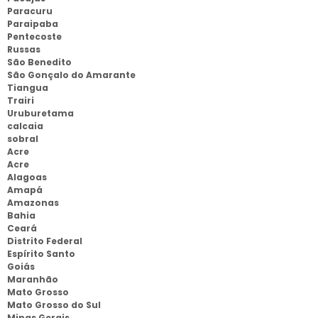
Paracuru
Paraipaba
Pentecoste
Russas
São Benedito
São Gonçalo do Amarante
Tiangua
Trairi
Uruburetama
calcaia
sobral
Acre
Acre
Alagoas
Amapá
Amazonas
Bahia
Ceará
Distrito Federal
Espírito Santo
Goiás
Maranhão
Mato Grosso
Mato Grosso do Sul
Minas Gerais