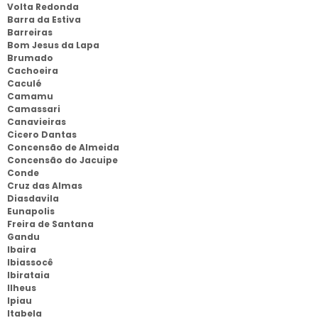
Volta Redonda
Barra da Estiva
Barreiras
Bom Jesus da Lapa
Brumado
Cachoeira
Caculé
Camamu
Camassari
Canavieiras
Cicero Dantas
Concensão de Almeida
Concensão do Jacuipe
Conde
Cruz das Almas
Diasdavila
Eunapolis
Freira de Santana
Gandu
Ibaira
Ibiassocê
Ibirataia
Ilheus
Ipiau
Itabela