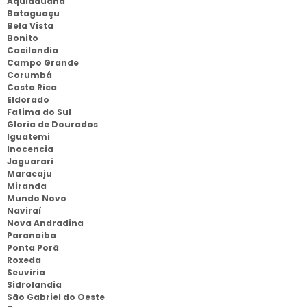
Aquidauana
Bataguaçu
Bela Vista
Bonito
Cacilandia
Campo Grande
Corumbá
Costa Rica
Eldorado
Fatima do Sul
Gloria de Dourados
Iguatemi
Inocencia
Jaguarari
Maracaju
Miranda
Mundo Novo
Naviraí
Nova Andradina
Paranaiba
Ponta Porã
Roxeda
Seuviria
Sidrolandia
São Gabriel do Oeste