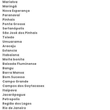
Marialva
Maringá
Nova Esperança
Paranavaí
Pinhais
Ponta Grossa
Sertanópolis
São José dos Pinhais
Toledo
Umuarama
Aracaju
Estancia
Itabaiana
Moita bonita
Baixada Fluminense
Bangu
Barra Mansa
Bom Sucesso
Campo Grande
Campos dos Goytacases
Itaipava
Jacarépagua
Petropolis
Região dos Lagos
Rio de Janeiro