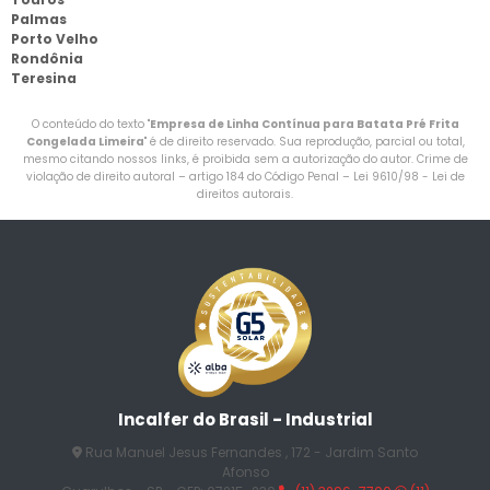
Palmas
Porto Velho
Rondônia
Teresina
O conteúdo do texto "
Empresa de Linha Contínua para Batata Pré Frita
Congelada Limeira
" é de direito reservado. Sua reprodução, parcial ou total,
mesmo citando nossos links, é proibida sem a autorização do autor. Crime de
violação de direito autoral – artigo 184 do Código Penal –
Lei 9610/98 - Lei de
direitos autorais
.
Incalfer do Brasil - Industrial
Rua Manuel Jesus Fernandes , 172 - Jardim Santo
Afonso