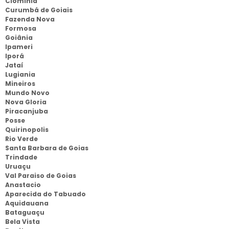
Clominia
Curumbá de Goiais
Fazenda Nova
Formosa
Goiânia
Ipameri
Iporá
Jataí
Lugiania
Mineiros
Mundo Novo
Nova Gloria
Piracanjuba
Posse
Quirinopolis
Rio Verde
Santa Barbara de Goias
Trindade
Uruaçu
Val Paraiso de Goias
Anastacio
Aparecida do Tabuado
Aquidauana
Bataguaçu
Bela Vista