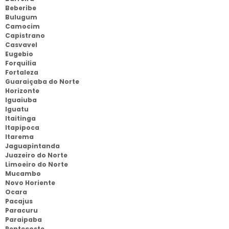
Beberibe
Bulugum
Camocim
Capistrano
Casvavel
Eugebio
Forquilia
Fortaleza
Guaraiçaba do Norte
Horizonte
Iguaiuba
Iguatu
Itaitinga
Itapipoca
Itarema
Jaguapintanda
Juazeiro do Norte
Limoeiro do Norte
Mucambo
Novo Horiente
Ocara
Pacajus
Paracuru
Paraipaba
Pentecoste