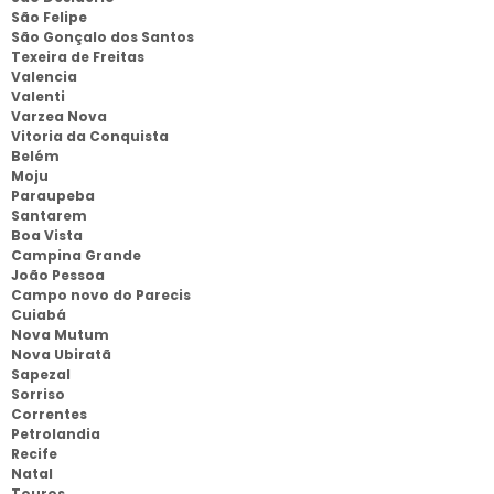
São Felipe
São Gonçalo dos Santos
Texeira de Freitas
Valencia
Valenti
Varzea Nova
Vitoria da Conquista
Belém
Moju
Paraupeba
Santarem
Boa Vista
Campina Grande
João Pessoa
Campo novo do Parecis
Cuiabá
Nova Mutum
Nova Ubiratã
Sapezal
Sorriso
Correntes
Petrolandia
Recife
Natal
Touros