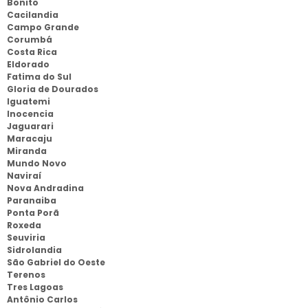
Bonito
Cacilandia
Campo Grande
Corumbá
Costa Rica
Eldorado
Fatima do Sul
Gloria de Dourados
Iguatemi
Inocencia
Jaguarari
Maracaju
Miranda
Mundo Novo
Naviraí
Nova Andradina
Paranaiba
Ponta Porã
Roxeda
Seuviria
Sidrolandia
São Gabriel do Oeste
Terenos
Tres Lagoas
Antônio Carlos