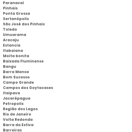
Paranavaí
Pinhais
Ponta Grossa
Sertanópolis
São José dos Pinhais
Toledo
Umuarama
Aracaju
Estancia
Itabaiana
Moita bonita
Baixada Fluminense
Bangu
Barra Mansa
Bom Sucesso
Campo Grande
Campos dos Goytacases
Itaipava
Jacarépagua
Petropolis
Região dos Lagos
Rio de Janeiro
Volta Redonda
Barra da Estiva
Barreiras