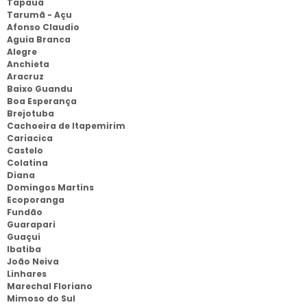
Tapauá
Tarumã - Açu
Afonso Claudio
Aguia Branca
Alegre
Anchieta
Aracruz
Baixo Guandu
Boa Esperança
Brejotuba
Cachoeira de Itapemirim
Cariacica
Castelo
Colatina
Diana
Domingos Martins
Ecoporanga
Fundão
Guarapari
Guaçui
Ibatiba
João Neiva
Linhares
Marechal Floriano
Mimoso do Sul