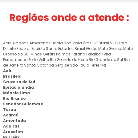
Regiões onde a atende :
Acre
Alagoas
Amazonas
Bahia
Boa Vista
Brasil VI
Brasil VII
Ceará
Distrito Federal
Espírito Santo
Estados Brasil
Goiás
Mato Grosso
Mato
Grosso do Sul
Minas Gerais
Palmas
Paraná
Paraíba
Pará
Pernambuco
Porto Velho
Rio Grande do Norte
Rio Grande do Sul
Rio
de Janeiro
Santa Catarina
Sergipe
São Paulo
Teresina
Acá
Brasileia
Cruzeiro do Sul
Epitaciolandia
Mâncio Lima
Rio Branco
Senador Guiomard
Tarau
Acaraú
Amontada
Aquirás
Aracatim
Barreira