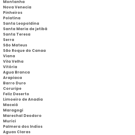
Montanha
Nova Venecia
Pinheiros
Polatina
Santa Leopoldina
Santa Maria de jetibá
Santa Teresa
Serra
São Mateus
São Roque do Canaa
Viana
Vila Velha
Vitória
Agua Branca
Arapiaca
Barro Duro
Coruripe
Feliz Deserto
Limoeiro de Anadia
Maceió
Maragogi
Marechal Deodoro
Murici
Palmera dos Indios
Aguas Claras