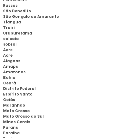
Russas
São Benedito
São Gonçalo do Amarante
Tiangua
Trairi
Uruburetama
calcaia
sobral
Acre
Acre
Alagoas
Amapá
Amazonas
Bahia
Ceará
Distrito Federal
Espírito Santo
Goiás
Maranhão
Mato Grosso
Mato Grosso do Sul
Minas Gerais
Paraná
Paraíba