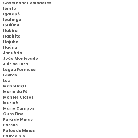
Governador Valadares
Ibirité
Igarapé
Ipatinga
Ipuiúna
Itabira
Itabirito
Itajuba
Itaúna
Januária
João Monlevade
Juiz de Fora
Lagoa Formosa
Lavras
Luz
Manhuaçu
Maria da Fé
Montes Claros
Muriaé
Mário Campos
Ouro Fino
Pará de Minas
Passos
Patos de Minas
Patrocínio