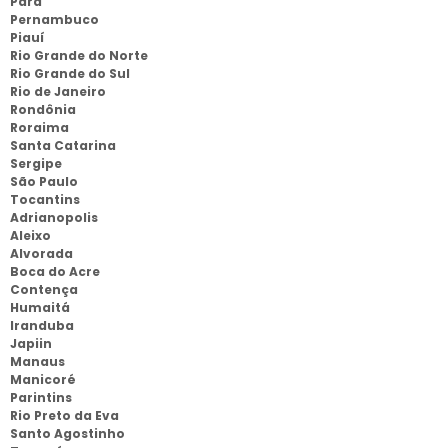
Pará
Pernambuco
Piauí
Rio Grande do Norte
Rio Grande do Sul
Rio de Janeiro
Rondônia
Roraima
Santa Catarina
Sergipe
São Paulo
Tocantins
Adrianopolis
Aleixo
Alvorada
Boca do Acre
Contença
Humaitá
Iranduba
Japiin
Manaus
Manicoré
Parintins
Rio Preto da Eva
Santo Agostinho