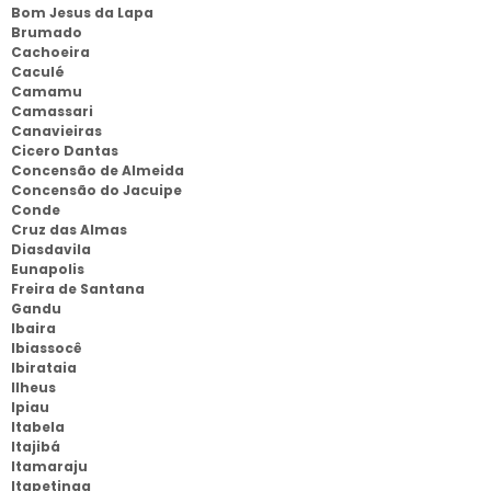
Bom Jesus da Lapa
Brumado
Cachoeira
Caculé
Camamu
Camassari
Canavieiras
Cicero Dantas
Concensão de Almeida
Concensão do Jacuipe
Conde
Cruz das Almas
Diasdavila
Eunapolis
Freira de Santana
Gandu
Ibaira
Ibiassocê
Ibirataia
Ilheus
Ipiau
Itabela
Itajibá
Itamaraju
Itapetinga