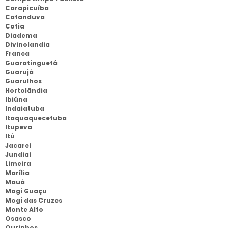
Carapicuíba
Catanduva
Cotia
Diadema
Divinolandia
Franca
Guaratinguetá
Guarujá
Guarulhos
Hortolândia
Ibiúna
Indaiatuba
Itaquaquecetuba
Itupeva
Itú
Jacareí
Jundiaí
Limeira
Marília
Mauá
Mogi Guaçu
Mogi das Cruzes
Monte Alto
Osasco
Ourinhos