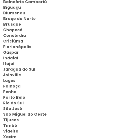
Balneário Camboriú
Biguaçu
Blumenau
Braço do Norte
Brusque
Chapecó
Concórdia
Criciúma
Florianópolis
Gaspar
Indaial
Itajaí
Jaraguá do Sul
Joinville
Lages
Palhoça
Penha
Porto Belo
Rio do Sul
São José
São Miguel do Oeste
Tijucas
Timbó
Videira
Xaxim