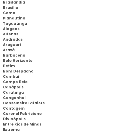
Braslandia
Brasília
Gama
Planautina
Taguatinga
Alagoas
Alfenas
Andradas
Araguari
Araxá
Barbacena
Belo Horizonte
Betim
Bom Despacho
Cambuí
Campo Belo
Canápolis
Caratinga
Congonhal
Conselheiro Lafaiete
Contagem
Coronel Fabriciano
Divinópolis
Entre Rios de Minas
Extrema