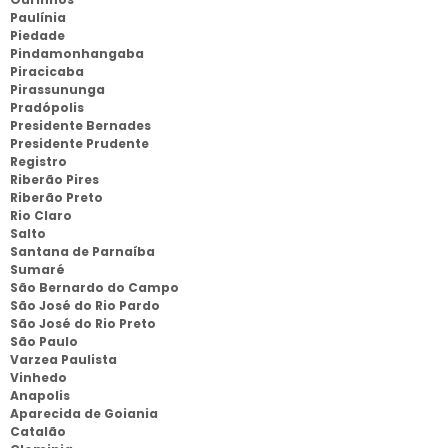
Paulínia
Piedade
Pindamonhangaba
Piracicaba
Pirassununga
Pradópolis
Presidente Bernades
Presidente Prudente
Registro
Riberão Pires
Riberão Preto
Rio Claro
Salto
Santana de Parnaíba
Sumaré
São Bernardo do Campo
São José do Rio Pardo
São José do Rio Preto
São Paulo
Varzea Paulista
Vinhedo
Anapolis
Aparecida de Goiania
Catalão