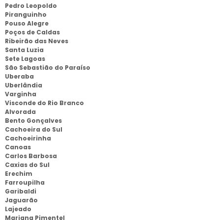
Pedro Leopoldo
Piranguinho
Pouso Alegre
Poços de Caldas
Ribeirão das Neves
Santa Luzia
Sete Lagoas
São Sebastião do Paraíso
Uberaba
Uberlândia
Varginha
Visconde do Rio Branco
Alvorada
Bento Gonçalves
Cachoeira do Sul
Cachoeirinha
Canoas
Carlos Barbosa
Caxias do Sul
Erechim
Farroupilha
Garibaldi
Jaguarão
Lajeado
Mariana Pimentel