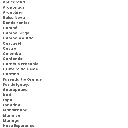
Apucarana
Arapongas
Araucária
Balsa Nova
Bandeirantes
Cambé
Campo Largo
Campo Mourão
Cascavél
Castro
Colombo
Contenda
Cornélio Procópio
Cruzeiro do Oeste
Curitiba
Fazenda Rio Grande
Foz de Iguaçu
Guarapuava
Irati
Lapa
Londrina
Mandirituba
Marialva
Maringá
Nova Esperança