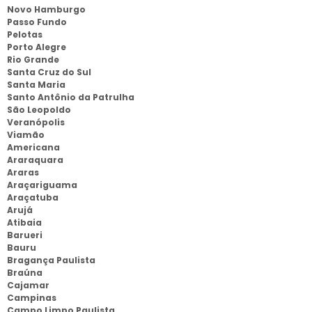
Novo Hamburgo
Passo Fundo
Pelotas
Porto Alegre
Rio Grande
Santa Cruz do Sul
Santa Maria
Santo Antônio da Patrulha
São Leopoldo
Veranópolis
Viamão
Americana
Araraquara
Araras
Araçariguama
Araçatuba
Arujá
Atibaia
Barueri
Bauru
Bragança Paulista
Braúna
Cajamar
Campinas
Campo Limpo Paulista