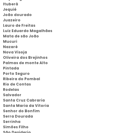
Ituberá
Jequié
João dourado
Juazeiro
Lauro de Freitas
Luiz Eduardo Magalhães
Mata de são João
Mucuri
Nazaré
Nova Visoja
Oliveira dos Brejinhos
Palmas de monte Alto
Pintada
Porto Seguro
Ribeira do Pombal
Rio de Contas
Rodelas
Salvador
Santa Cruz Cabraria
Santa Maria da Vitoria
Senhor do Bonfim
Serra Dourada
Serrinha
Simões Filho
São Desiderio