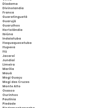
Diadema
Divinolandia
Franca
Guaratinguetá
Guarujá
Guarulhos
Hortolândia
Ibiúna
Indaiatuba
Itaquaquecetuba
Itupeva
Itú
Jacareí
Jundiaí
Limeira
Marília
Mauá
Mogi Guaçu
Mogi das Cruzes
Monte Alto
Osasco
Ourinhos
Paulínia
Piedade
Pindamonhangaba