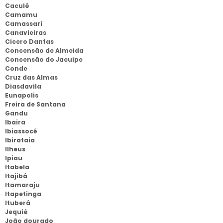
Caculé
Camamu
Camassari
Canavieiras
Cicero Dantas
Concensão de Almeida
Concensão do Jacuipe
Conde
Cruz das Almas
Diasdavila
Eunapolis
Freira de Santana
Gandu
Ibaira
Ibiassocê
Ibirataia
Ilheus
Ipiau
Itabela
Itajibá
Itamaraju
Itapetinga
Ituberá
Jequié
João dourado