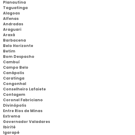
Planautina
Taguatinga
Alagoas
Alfenas
Andradas
Araguari
Araxá
Barbacena
Belo Horizonte
Betim
Bom Despacho
Cambuí
Campo Belo
Canápolis
Caratinga
Congonhal
Conselheiro Lafaiete
Contagem
Coronel Fabriciano
Divinópolis
Entre Rios de Minas
Extrema
Governador Valadares
Ibirité
Igarapé