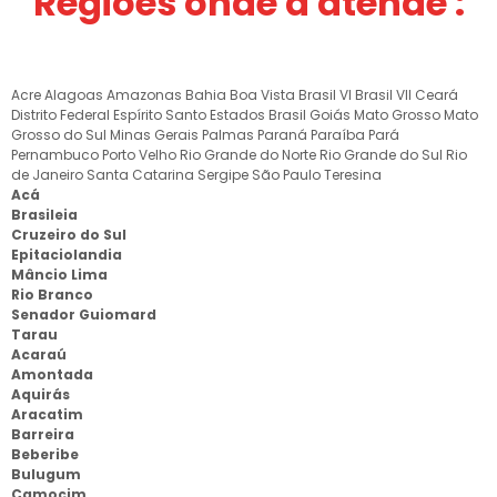
Regiões onde a atende :
Acre
Alagoas
Amazonas
Bahia
Boa Vista
Brasil VI
Brasil VII
Ceará
Distrito Federal
Espírito Santo
Estados Brasil
Goiás
Mato Grosso
Mato
Grosso do Sul
Minas Gerais
Palmas
Paraná
Paraíba
Pará
Pernambuco
Porto Velho
Rio Grande do Norte
Rio Grande do Sul
Rio
de Janeiro
Santa Catarina
Sergipe
São Paulo
Teresina
Acá
Brasileia
Cruzeiro do Sul
Epitaciolandia
Mâncio Lima
Rio Branco
Senador Guiomard
Tarau
Acaraú
Amontada
Aquirás
Aracatim
Barreira
Beberibe
Bulugum
Camocim