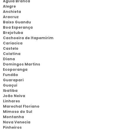
Aguia Branca
Alegre
Anchieta
Aracruz
Baixo Guandu
Boa Esperança
Brejotuba
Cachoeira de Itapemirim
Cariacica
Castelo
Colatina
Diana
Domingos Martins
Ecoporanga
Fundão
Guarapari
Guaçui
Ibatiba
João Neiva
Linhares
Marechal Floriano
Mimoso do Sul
Montanha
Nova Venecia
Pinheiros