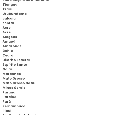
Tiangua
Trairi
Uruburetama
calcaia
sobral
Acre
Acre
Alagoas
Amapá
Amazonas
Bahia
Ceará
Distrito Federal
Espírito Santo
Goiás
Maranhão
Mato Grosso
Mato Grosso do Sul
Minas Gerais
Paraná
Paraíba
Pará
Pernambuco
Piauí