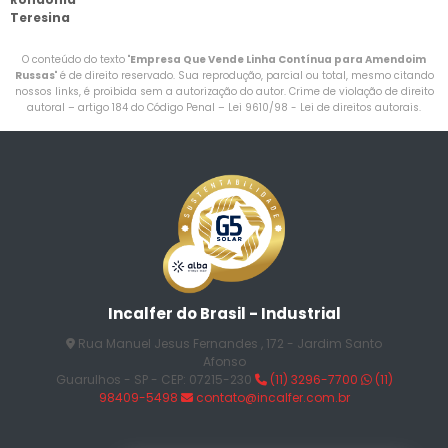
Teresina
O conteúdo do texto "
Empresa Que Vende Linha Contínua para Amendoim
Russas
" é de direito reservado. Sua reprodução, parcial ou total, mesmo citando
nossos links, é proibida sem a autorização do autor. Crime de violação de direito
autoral – artigo 184 do Código Penal –
Lei 9610/98 - Lei de direitos autorais
.
Incalfer do Brasil - Industrial
Rua Manuel Jesus Fernandes , 172 - Jardim Santo
Afonso
Guarulhos - SP - CEP: 07215-230
(11) 3296-7700
(11)
98409-5498
contato@incalfer.com.br