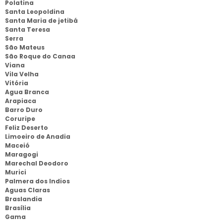
Polatina
Santa Leopoldina
Santa Maria de jetibá
Santa Teresa
Serra
São Mateus
São Roque do Canaa
Viana
Vila Velha
Vitória
Agua Branca
Arapiaca
Barro Duro
Coruripe
Feliz Deserto
Limoeiro de Anadia
Maceió
Maragogi
Marechal Deodoro
Murici
Palmera dos Indios
Aguas Claras
Braslandia
Brasília
Gama