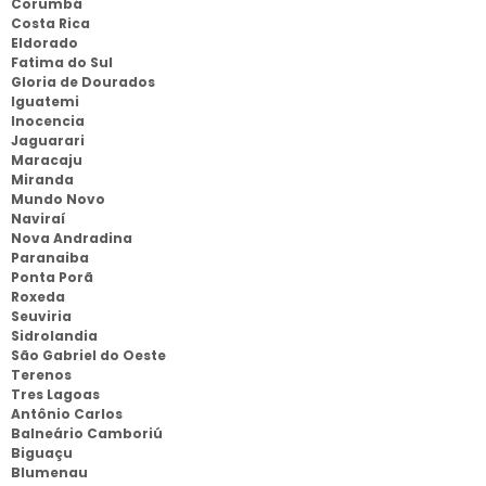
Corumbá
Costa Rica
Eldorado
Fatima do Sul
Gloria de Dourados
Iguatemi
Inocencia
Jaguarari
Maracaju
Miranda
Mundo Novo
Naviraí
Nova Andradina
Paranaiba
Ponta Porã
Roxeda
Seuviria
Sidrolandia
São Gabriel do Oeste
Terenos
Tres Lagoas
Antônio Carlos
Balneário Camboriú
Biguaçu
Blumenau