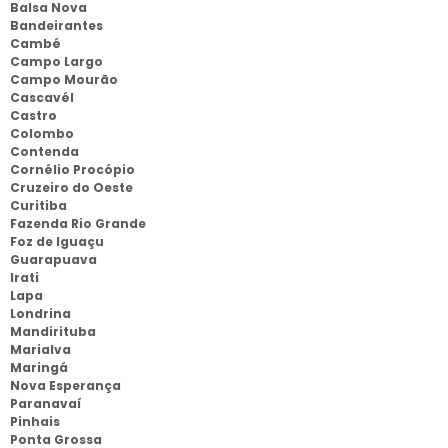
Balsa Nova
Bandeirantes
Cambé
Campo Largo
Campo Mourão
Cascavél
Castro
Colombo
Contenda
Cornélio Procópio
Cruzeiro do Oeste
Curitiba
Fazenda Rio Grande
Foz de Iguaçu
Guarapuava
Irati
Lapa
Londrina
Mandirituba
Marialva
Maringá
Nova Esperança
Paranavaí
Pinhais
Ponta Grossa