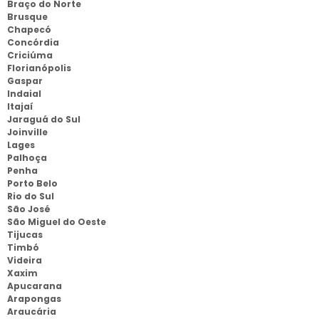
Braço do Norte
Brusque
Chapecó
Concórdia
Criciúma
Florianópolis
Gaspar
Indaial
Itajaí
Jaraguá do Sul
Joinville
Lages
Palhoça
Penha
Porto Belo
Rio do Sul
São José
São Miguel do Oeste
Tijucas
Timbó
Videira
Xaxim
Apucarana
Arapongas
Araucária