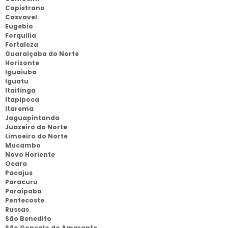
Capistrano
Casvavel
Eugebio
Forquilia
Fortaleza
Guaraiçaba do Norte
Horizonte
Iguaiuba
Iguatu
Itaitinga
Itapipoca
Itarema
Jaguapintanda
Juazeiro do Norte
Limoeiro do Norte
Mucambo
Novo Horiente
Ocara
Pacajus
Paracuru
Paraipaba
Pentecoste
Russas
São Benedito
São Gonçalo do Amarante