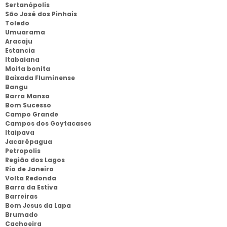
Sertanópolis
São José dos Pinhais
Toledo
Umuarama
Aracaju
Estancia
Itabaiana
Moita bonita
Baixada Fluminense
Bangu
Barra Mansa
Bom Sucesso
Campo Grande
Campos dos Goytacases
Itaipava
Jacarépagua
Petropolis
Região dos Lagos
Rio de Janeiro
Volta Redonda
Barra da Estiva
Barreiras
Bom Jesus da Lapa
Brumado
Cachoeira