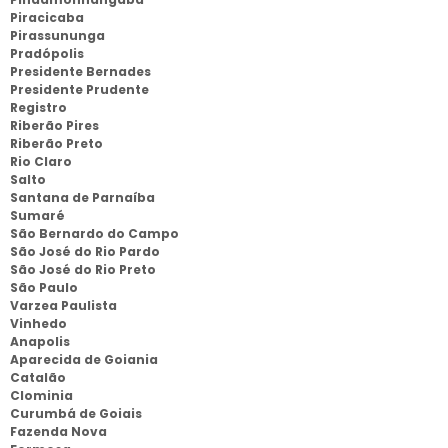
Piracicaba
Pirassununga
Pradópolis
Presidente Bernades
Presidente Prudente
Registro
Riberão Pires
Riberão Preto
Rio Claro
Salto
Santana de Parnaíba
Sumaré
São Bernardo do Campo
São José do Rio Pardo
São José do Rio Preto
São Paulo
Varzea Paulista
Vinhedo
Anapolis
Aparecida de Goiania
Catalão
Clominia
Curumbá de Goiais
Fazenda Nova