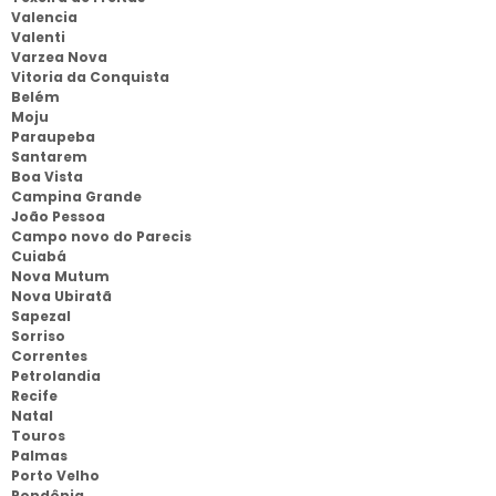
Valencia
Valenti
Varzea Nova
Vitoria da Conquista
Belém
Moju
Paraupeba
Santarem
Boa Vista
Campina Grande
João Pessoa
Campo novo do Parecis
Cuiabá
Nova Mutum
Nova Ubiratã
Sapezal
Sorriso
Correntes
Petrolandia
Recife
Natal
Touros
Palmas
Porto Velho
Rondônia