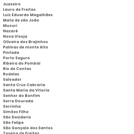
Juazeiro
Lauro de Freitas
Luiz Eduardo Magalhães
Mata de são João
Mucuri
Nazaré
Nova Visoja
Oliveira dos Brejinhos
Palmas de monte Alto
Pintada
Porto Seguro
Ribeira do Pombal
Rio de Contas
Rodelas
Salvador
Santa Cruz Cabraria
Santa Maria da Vitoria
Senhor do Bonfim
Serra Dourada
Serrinha
Simões Filho
São Desiderio
São Felipe
São Gonçalo dos Santos
Texeira de Freitas