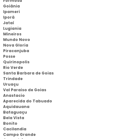
Formosa
Goiânia
Ipameri
Iporá
Jataí
Lugiania
Mineiros
Mundo Novo
Nova Gloria
Piracanjuba
Posse
Quirinopolis
Rio Verde
Santa Barbara de Goias
Trindade
Uruaçu
Val Paraiso de Goias
Anastacio
Aparecida do Tabuado
Aquidauana
Bataguaçu
Bela Vista
Bonito
Cacilandia
Campo Grande