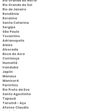
Rio Grande do Norte
Rio Grande do Sul
Rio de Janeiro
Rondônia
Roraima
Santa Catarina
Sergipe
São Paulo
Tocantins
Adrianopolis
Aleixo
Alvorada
Boca do Acre
Contença
Humaitá
Iranduba
Japiin
Manaus
Manicoré
Parintins
Rio Preto da Eva
Santo Agostinho
Tapauá
Tarumã - Açu
Afonso Claudio