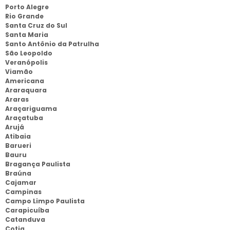
Porto Alegre
Rio Grande
Santa Cruz do Sul
Santa Maria
Santo Antônio da Patrulha
São Leopoldo
Veranópolis
Viamão
Americana
Araraquara
Araras
Araçariguama
Araçatuba
Arujá
Atibaia
Barueri
Bauru
Bragança Paulista
Braúna
Cajamar
Campinas
Campo Limpo Paulista
Carapicuíba
Catanduva
Cotia