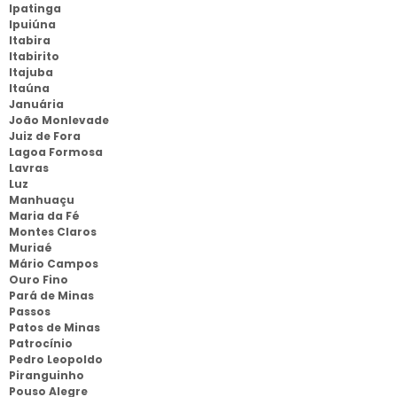
Ipatinga
Ipuiúna
Itabira
Itabirito
Itajuba
Itaúna
Januária
João Monlevade
Juiz de Fora
Lagoa Formosa
Lavras
Luz
Manhuaçu
Maria da Fé
Montes Claros
Muriaé
Mário Campos
Ouro Fino
Pará de Minas
Passos
Patos de Minas
Patrocínio
Pedro Leopoldo
Piranguinho
Pouso Alegre