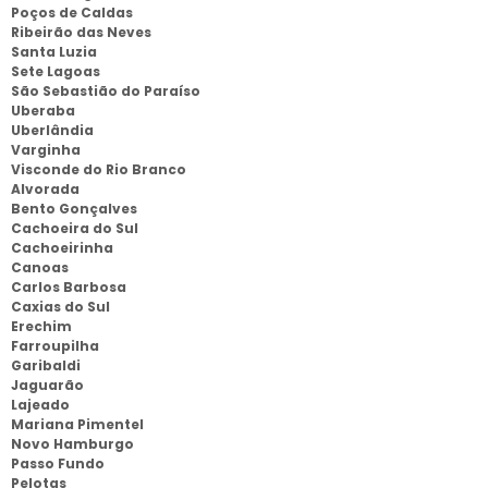
Poços de Caldas
Ribeirão das Neves
Santa Luzia
Sete Lagoas
São Sebastião do Paraíso
Uberaba
Uberlândia
Varginha
Visconde do Rio Branco
Alvorada
Bento Gonçalves
Cachoeira do Sul
Cachoeirinha
Canoas
Carlos Barbosa
Caxias do Sul
Erechim
Farroupilha
Garibaldi
Jaguarão
Lajeado
Mariana Pimentel
Novo Hamburgo
Passo Fundo
Pelotas