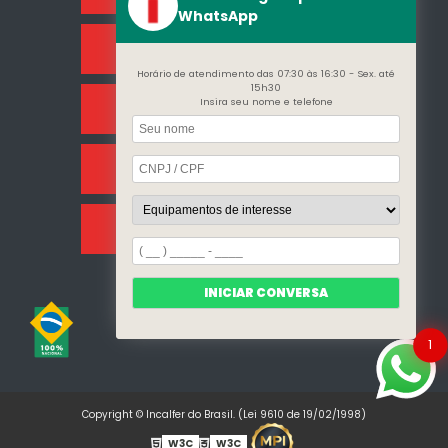
WhatsApp
Sobre Nós
Horário de atendimento das 07:30 às 16:30 - Sex. até
15h30
Insira seu nome e telefone
Categorias
Clientes
Mapa do site
INICIAR CONVERSA
1
Copyright © Incalfer do Brasil. (Lei 9610 de 19/02/1998)
W3C
W3C