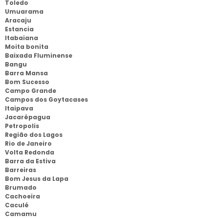
Toledo
Umuarama
Aracaju
Estancia
Itabaiana
Moita bonita
Baixada Fluminense
Bangu
Barra Mansa
Bom Sucesso
Campo Grande
Campos dos Goytacases
Itaipava
Jacarépagua
Petropolis
Região dos Lagos
Rio de Janeiro
Volta Redonda
Barra da Estiva
Barreiras
Bom Jesus da Lapa
Brumado
Cachoeira
Caculé
Camamu