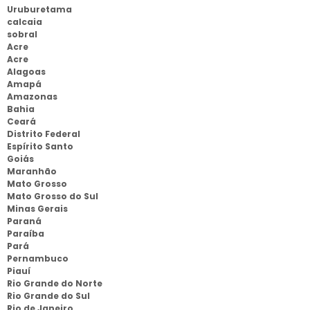
Uruburetama
calcaia
sobral
Acre
Acre
Alagoas
Amapá
Amazonas
Bahia
Ceará
Distrito Federal
Espírito Santo
Goiás
Maranhão
Mato Grosso
Mato Grosso do Sul
Minas Gerais
Paraná
Paraíba
Pará
Pernambuco
Piauí
Rio Grande do Norte
Rio Grande do Sul
Rio de Janeiro