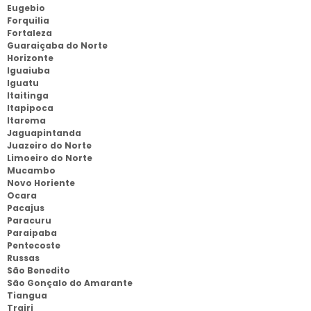
Eugebio
Forquilia
Fortaleza
Guaraiçaba do Norte
Horizonte
Iguaiuba
Iguatu
Itaitinga
Itapipoca
Itarema
Jaguapintanda
Juazeiro do Norte
Limoeiro do Norte
Mucambo
Novo Horiente
Ocara
Pacajus
Paracuru
Paraipaba
Pentecoste
Russas
São Benedito
São Gonçalo do Amarante
Tiangua
Trairi