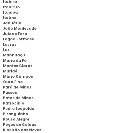
Itabira
Itabirito
Itajuba
Itaúna
Januária
João Monlevade
Juiz de Fora
Lagoa Formosa
Lavras
Luz
Manhuaçu
Maria da Fé
Montes Claros
Muriaé
Mário Campos
Ouro Fino
Pará de Minas
Passos
Patos de Minas
Patrocínio
Pedro Leopoldo
Piranguinho
Pouso Alegre
Poços de Caldas
Ribeirão das Neves