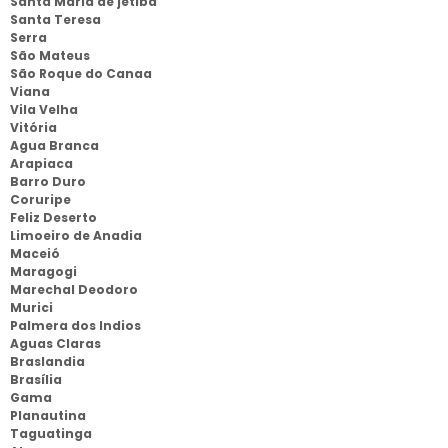
Santa Maria de jetibá
Santa Teresa
Serra
São Mateus
São Roque do Canaa
Viana
Vila Velha
Vitória
Agua Branca
Arapiaca
Barro Duro
Coruripe
Feliz Deserto
Limoeiro de Anadia
Maceió
Maragogi
Marechal Deodoro
Murici
Palmera dos Indios
Aguas Claras
Braslandia
Brasília
Gama
Planautina
Taguatinga