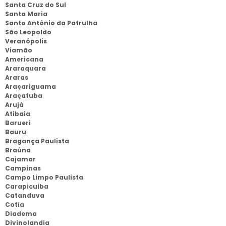
Santa Cruz do Sul
Santa Maria
Santo Antônio da Patrulha
São Leopoldo
Veranópolis
Viamão
Americana
Araraquara
Araras
Araçariguama
Araçatuba
Arujá
Atibaia
Barueri
Bauru
Bragança Paulista
Braúna
Cajamar
Campinas
Campo Limpo Paulista
Carapicuíba
Catanduva
Cotia
Diadema
Divinolandia