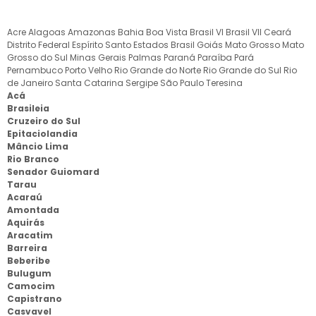
Acre
Alagoas
Amazonas
Bahia
Boa Vista
Brasil VI
Brasil VII
Ceará
Distrito Federal
Espírito Santo
Estados Brasil
Goiás
Mato Grosso
Mato
Grosso do Sul
Minas Gerais
Palmas
Paraná
Paraíba
Pará
Pernambuco
Porto Velho
Rio Grande do Norte
Rio Grande do Sul
Rio
de Janeiro
Santa Catarina
Sergipe
São Paulo
Teresina
Acá
Brasileia
Cruzeiro do Sul
Epitaciolandia
Mâncio Lima
Rio Branco
Senador Guiomard
Tarau
Acaraú
Amontada
Aquirás
Aracatim
Barreira
Beberibe
Bulugum
Camocim
Capistrano
Casvavel