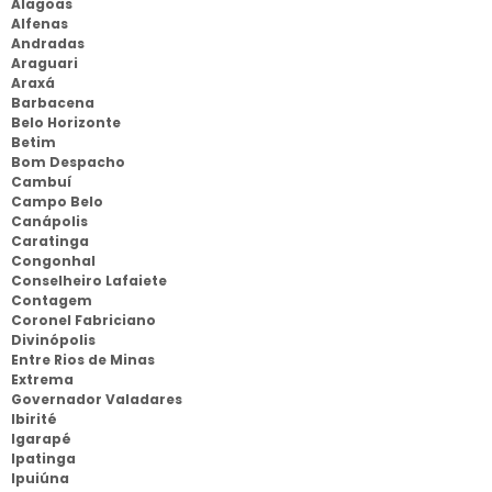
Alagoas
Alfenas
Andradas
Araguari
Araxá
Barbacena
Belo Horizonte
Betim
Bom Despacho
Cambuí
Campo Belo
Canápolis
Caratinga
Congonhal
Conselheiro Lafaiete
Contagem
Coronel Fabriciano
Divinópolis
Entre Rios de Minas
Extrema
Governador Valadares
Ibirité
Igarapé
Ipatinga
Ipuiúna