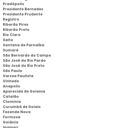
Pradópolis
Presidente Bernades
Presidente Prudente
Registro
Riberão Pires
Riberão Preto
Rio Claro
Salto
Santana de Parnaíba
Sumaré
São Bernardo do Campo
São José do Rio Pardo
São José do Rio Preto
São Paulo
Varzea Paulista
Vinhedo
Anapolis
Aparecida de Goiania
Catalão
Clominia
Curumbá de Goiais
Fazenda Nova
Formosa
Goiânia
Ipameri