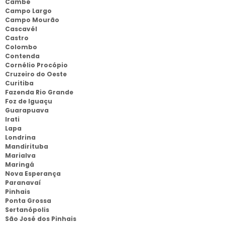
Cambé
Campo Largo
Campo Mourão
Cascavél
Castro
Colombo
Contenda
Cornélio Procópio
Cruzeiro do Oeste
Curitiba
Fazenda Rio Grande
Foz de Iguaçu
Guarapuava
Irati
Lapa
Londrina
Mandirituba
Marialva
Maringá
Nova Esperança
Paranavaí
Pinhais
Ponta Grossa
Sertanópolis
São José dos Pinhais