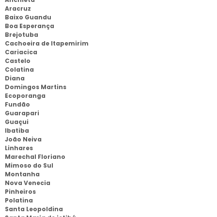
Aracruz
Baixo Guandu
Boa Esperança
Brejotuba
Cachoeira de Itapemirim
Cariacica
Castelo
Colatina
Diana
Domingos Martins
Ecoporanga
Fundão
Guarapari
Guaçui
Ibatiba
João Neiva
Linhares
Marechal Floriano
Mimoso do Sul
Montanha
Nova Venecia
Pinheiros
Polatina
Santa Leopoldina