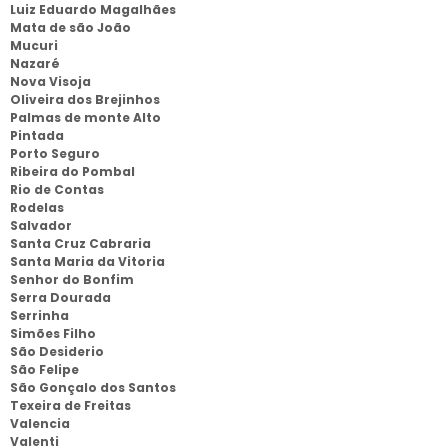
Luiz Eduardo Magalhães
Mata de são João
Mucuri
Nazaré
Nova Visoja
Oliveira dos Brejinhos
Palmas de monte Alto
Pintada
Porto Seguro
Ribeira do Pombal
Rio de Contas
Rodelas
Salvador
Santa Cruz Cabraria
Santa Maria da Vitoria
Senhor do Bonfim
Serra Dourada
Serrinha
Simões Filho
São Desiderio
São Felipe
São Gonçalo dos Santos
Texeira de Freitas
Valencia
Valenti