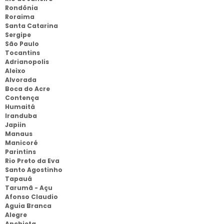
Rondônia
Roraima
Santa Catarina
Sergipe
São Paulo
Tocantins
Adrianopolis
Aleixo
Alvorada
Boca do Acre
Contença
Humaitá
Iranduba
Japiin
Manaus
Manicoré
Parintins
Rio Preto da Eva
Santo Agostinho
Tapauá
Tarumã - Açu
Afonso Claudio
Aguia Branca
Alegre
Anchieta