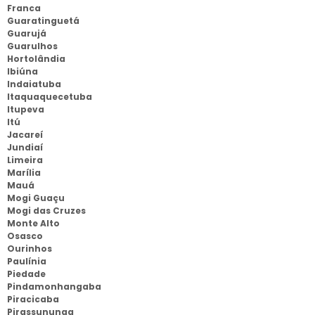
Franca
Guaratinguetá
Guarujá
Guarulhos
Hortolândia
Ibiúna
Indaiatuba
Itaquaquecetuba
Itupeva
Itú
Jacareí
Jundiaí
Limeira
Marília
Mauá
Mogi Guaçu
Mogi das Cruzes
Monte Alto
Osasco
Ourinhos
Paulínia
Piedade
Pindamonhangaba
Piracicaba
Pirassununga