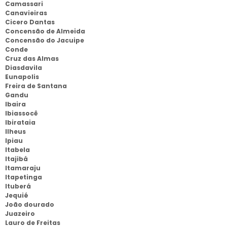
Camassari
Canavieiras
Cicero Dantas
Concensão de Almeida
Concensão do Jacuipe
Conde
Cruz das Almas
Diasdavila
Eunapolis
Freira de Santana
Gandu
Ibaira
Ibiassocê
Ibirataia
Ilheus
Ipiau
Itabela
Itajibá
Itamaraju
Itapetinga
Ituberá
Jequié
João dourado
Juazeiro
Lauro de Freitas