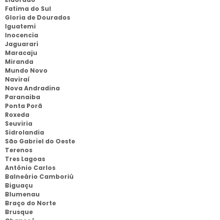
Fatima do Sul
Gloria de Dourados
Iguatemi
Inocencia
Jaguarari
Maracaju
Miranda
Mundo Novo
Naviraí
Nova Andradina
Paranaiba
Ponta Porã
Roxeda
Seuviria
Sidrolandia
São Gabriel do Oeste
Terenos
Tres Lagoas
Antônio Carlos
Balneário Camboriú
Biguaçu
Blumenau
Braço do Norte
Brusque