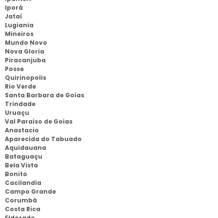
Iporá
Jataí
Lugiania
Mineiros
Mundo Novo
Nova Gloria
Piracanjuba
Posse
Quirinopolis
Rio Verde
Santa Barbara de Goias
Trindade
Uruaçu
Val Paraiso de Goias
Anastacio
Aparecida do Tabuado
Aquidauana
Bataguaçu
Bela Vista
Bonito
Cacilandia
Campo Grande
Corumbá
Costa Rica
Eldorado