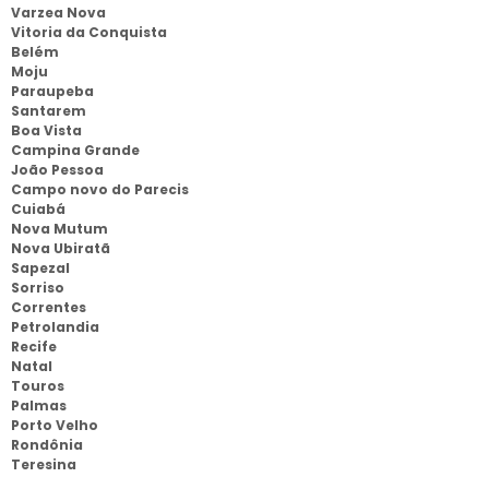
Varzea Nova
Vitoria da Conquista
Belém
Moju
Paraupeba
Santarem
Boa Vista
Campina Grande
João Pessoa
Campo novo do Parecis
Cuiabá
Nova Mutum
Nova Ubiratã
Sapezal
Sorriso
Correntes
Petrolandia
Recife
Natal
Touros
Palmas
Porto Velho
Rondônia
Teresina