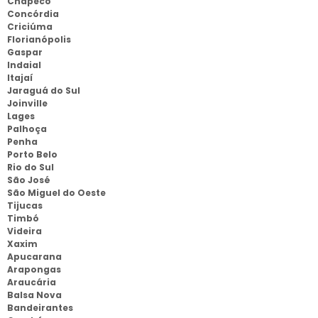
Chapecó
Concórdia
Criciúma
Florianópolis
Gaspar
Indaial
Itajaí
Jaraguá do Sul
Joinville
Lages
Palhoça
Penha
Porto Belo
Rio do Sul
São José
São Miguel do Oeste
Tijucas
Timbó
Videira
Xaxim
Apucarana
Arapongas
Araucária
Balsa Nova
Bandeirantes