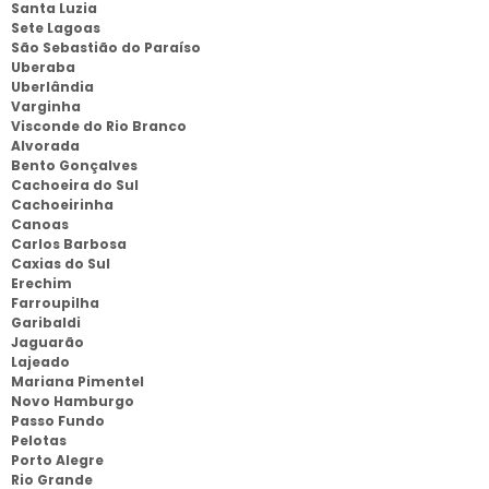
Santa Luzia
Sete Lagoas
São Sebastião do Paraíso
Uberaba
Uberlândia
Varginha
Visconde do Rio Branco
Alvorada
Bento Gonçalves
Cachoeira do Sul
Cachoeirinha
Canoas
Carlos Barbosa
Caxias do Sul
Erechim
Farroupilha
Garibaldi
Jaguarão
Lajeado
Mariana Pimentel
Novo Hamburgo
Passo Fundo
Pelotas
Porto Alegre
Rio Grande