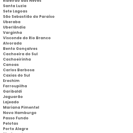
Ribeirão das Neves
Santa Luzia
Sete Lagoas
São Sebastião do Paraíso
Uberaba
Uberlândia
Varginha
Visconde do Rio Branco
Alvorada
Bento Gonçalves
Cachoeira do Sul
Cachoeirinha
Canoas
Carlos Barbosa
Caxias do Sul
Erechim
Farroupilha
Garibaldi
Jaguarão
Lajeado
Mariana Pimentel
Novo Hamburgo
Passo Fundo
Pelotas
Porto Alegre