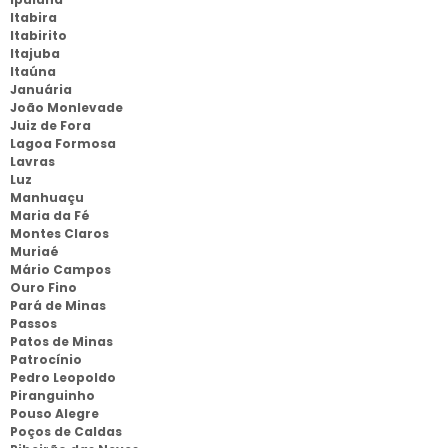
Itabira
Itabirito
Itajuba
Itaúna
Januária
João Monlevade
Juiz de Fora
Lagoa Formosa
Lavras
Luz
Manhuaçu
Maria da Fé
Montes Claros
Muriaé
Mário Campos
Ouro Fino
Pará de Minas
Passos
Patos de Minas
Patrocínio
Pedro Leopoldo
Piranguinho
Pouso Alegre
Poços de Caldas