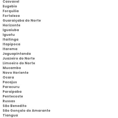
Casvavel
Eugebio
Forquilia
Fortaleza
Guaraiçaba do Norte
Horizonte
Iguaiuba
Iguatu
Itaitinga
Itapipoca
Itarema
Jaguapintanda
Juazeiro do Norte
Limoeiro do Norte
Mucambo
Novo Horiente
Ocara
Pacajus
Paracuru
Paraipaba
Pentecoste
Russas
São Benedito
São Gonçalo do Amarante
Tiangua