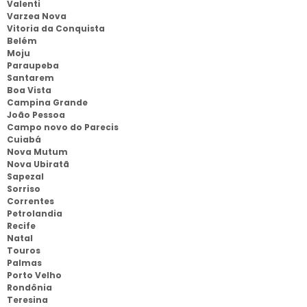
Valenti
Varzea Nova
Vitoria da Conquista
Belém
Moju
Paraupeba
Santarem
Boa Vista
Campina Grande
João Pessoa
Campo novo do Parecis
Cuiabá
Nova Mutum
Nova Ubiratã
Sapezal
Sorriso
Correntes
Petrolandia
Recife
Natal
Touros
Palmas
Porto Velho
Rondônia
Teresina