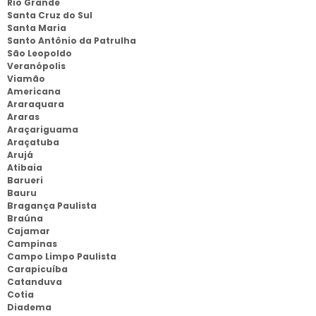
Rio Grande
Santa Cruz do Sul
Santa Maria
Santo Antônio da Patrulha
São Leopoldo
Veranópolis
Viamão
Americana
Araraquara
Araras
Araçariguama
Araçatuba
Arujá
Atibaia
Barueri
Bauru
Bragança Paulista
Braúna
Cajamar
Campinas
Campo Limpo Paulista
Carapicuíba
Catanduva
Cotia
Diadema