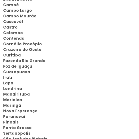
Cambé
Campo Largo
Campo Mourão
Cascavél
Castro
Colombo
Contenda
Cornélio Procópio
Cruzeiro do Oeste
Curitiba
Fazenda Rio Grande
Foz de Iguaçu
Guarapuava
Irati
Lapa
Londrina
Mandirituba
Marialva
Maringá
Nova Esperança
Paranavaí
Pinhais
Ponta Grossa
Sertanópolis
São José dos Pinhais