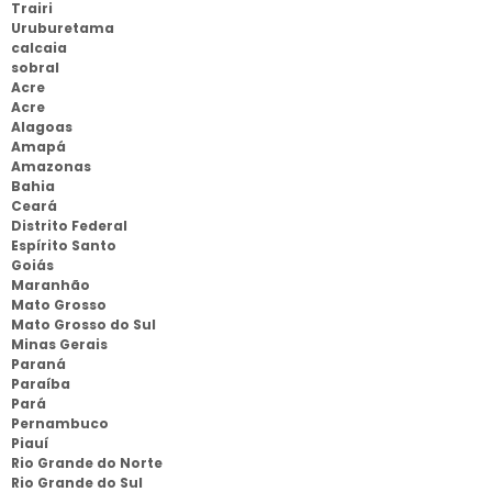
Trairi
Uruburetama
calcaia
sobral
Acre
Acre
Alagoas
Amapá
Amazonas
Bahia
Ceará
Distrito Federal
Espírito Santo
Goiás
Maranhão
Mato Grosso
Mato Grosso do Sul
Minas Gerais
Paraná
Paraíba
Pará
Pernambuco
Piauí
Rio Grande do Norte
Rio Grande do Sul