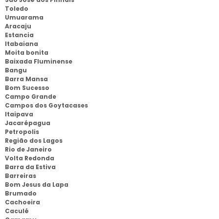
Toledo
Umuarama
Aracaju
Estancia
Itabaiana
Moita bonita
Baixada Fluminense
Bangu
Barra Mansa
Bom Sucesso
Campo Grande
Campos dos Goytacases
Itaipava
Jacarépagua
Petropolis
Região dos Lagos
Rio de Janeiro
Volta Redonda
Barra da Estiva
Barreiras
Bom Jesus da Lapa
Brumado
Cachoeira
Caculé