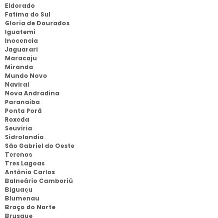
Eldorado
Fatima do Sul
Gloria de Dourados
Iguatemi
Inocencia
Jaguarari
Maracaju
Miranda
Mundo Novo
Naviraí
Nova Andradina
Paranaiba
Ponta Porã
Roxeda
Seuviria
Sidrolandia
São Gabriel do Oeste
Terenos
Tres Lagoas
Antônio Carlos
Balneário Camboriú
Biguaçu
Blumenau
Braço do Norte
Brusque