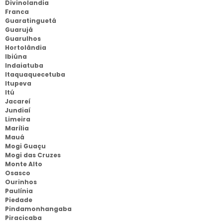
Divinolandia
Franca
Guaratinguetá
Guarujá
Guarulhos
Hortolândia
Ibiúna
Indaiatuba
Itaquaquecetuba
Itupeva
Itú
Jacareí
Jundiaí
Limeira
Marília
Mauá
Mogi Guaçu
Mogi das Cruzes
Monte Alto
Osasco
Ourinhos
Paulínia
Piedade
Pindamonhangaba
Piracicaba