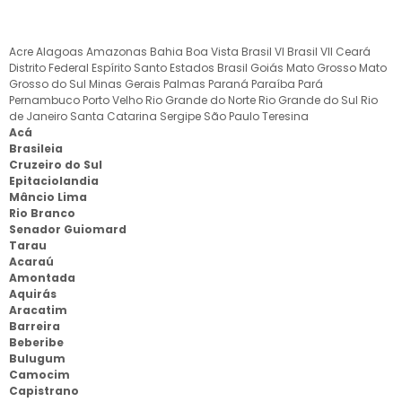
Acre
Alagoas
Amazonas
Bahia
Boa Vista
Brasil VI
Brasil VII
Ceará
Distrito Federal
Espírito Santo
Estados Brasil
Goiás
Mato Grosso
Mato
Grosso do Sul
Minas Gerais
Palmas
Paraná
Paraíba
Pará
Pernambuco
Porto Velho
Rio Grande do Norte
Rio Grande do Sul
Rio
de Janeiro
Santa Catarina
Sergipe
São Paulo
Teresina
Acá
Brasileia
Cruzeiro do Sul
Epitaciolandia
Mâncio Lima
Rio Branco
Senador Guiomard
Tarau
Acaraú
Amontada
Aquirás
Aracatim
Barreira
Beberibe
Bulugum
Camocim
Capistrano