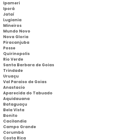
Ipameri
Iporá
Jataí
Lugiania
Mineiros
Mundo Novo
Nova Gloria
Piracanjuba
Posse
Quirinopolis
Rio Verde
Santa Barbara de Goias
Trindade
Uruaçu
Val Paraiso de Goias
Anastacio
Aparecida do Tabuado
Aquidauana
Bataguaçu
Bela Vista
Bonito
Cacilandia
Campo Grande
Corumbá
Costa Rica