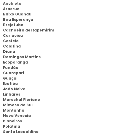
Anchieta
Aracruz
Baixo Guandu
Boa Esperança
Brejotuba
Cachoeira de Itapemirim
Cariacica
Castelo
Colatina
Diana
Domingos Martins
Ecoporanga
Fundão
Guarapari
Guaçui
Ibatiba
João Neiva
Linhares
Marechal Floriano
Mimoso do Sul
Montanha
Nova Venecia
Pinheiros
Polatina
Santa Leopoldina