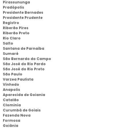
Pirassununga
Pradópolis
Presidente Bernades
Presidente Prudente
Registro
Riberão Pires
Riberão Preto
Rio Claro
Salto
Santana de Parnaíba
Sumaré
São Bernardo do Campo
São José do Rio Pardo
São José do Rio Preto
São Paulo
Varzea Paulista
Vinhedo
Anapolis
Aparecida de Goiania
Catalão
Clominia
Curumbá de Goiais
Fazenda Nova
Formosa
Goiânia