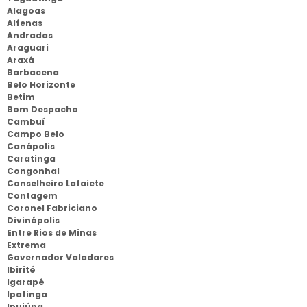
Alagoas
Alfenas
Andradas
Araguari
Araxá
Barbacena
Belo Horizonte
Betim
Bom Despacho
Cambuí
Campo Belo
Canápolis
Caratinga
Congonhal
Conselheiro Lafaiete
Contagem
Coronel Fabriciano
Divinópolis
Entre Rios de Minas
Extrema
Governador Valadares
Ibirité
Igarapé
Ipatinga
Ipuiúna