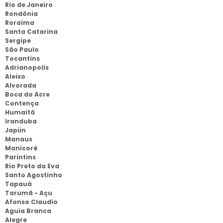
Rio de Janeiro
Rondônia
Roraima
Santa Catarina
Sergipe
São Paulo
Tocantins
Adrianopolis
Aleixo
Alvorada
Boca do Acre
Contença
Humaitá
Iranduba
Japiin
Manaus
Manicoré
Parintins
Rio Preto da Eva
Santo Agostinho
Tapauá
Tarumã - Açu
Afonso Claudio
Aguia Branca
Alegre