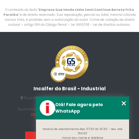
O conteúdo do texto "
Empresa Que Vende Linha Semi Contínua Batata Frita
Paraíba
" é de direito reservado. Sua reprodução, parcial ou total, mesmo citando
nossos links, é proibida sem a autorização do autor. Crime de violação de direito
autoral – artigo 184 do Código Penal –
Lei 9610/98 - Lei de direitos autorais
.
Incalfer do Brasil - Industrial
Rua Manuel Jesus Fernandes , 172 - Jardim Santo
Afonso
Olá! Fale agora pelo
Guarulhos - SP - CEP: 07215-230
(11) 3296-7700
(11)
WhatsApp
98409-5498
contato@incalfer.com.br
Horário de atendimento das 07:30 às 16:30 - Sex. até
15h30
Insira seu nome e telefone