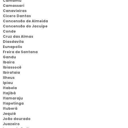
Camamu
Camassari
Canavieiras
Cicero Dantas
Concensão de Almeida
Concensão do Jacuipe
Conde
Cruz das Almas
Diasdavila
Eunapolis
Freira de Santana
Gandu
Ibaira
Ibiassocê
Ibirataia
Ilheus
Ipiau
Itabela
Itajibá
Itamaraju
Itapetinga
Ituberá
Jequié
João dourado
Juazeiro