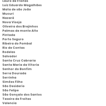
Lauro de Freitas
Luiz Eduardo Magalhães
Mata de são João
Mucuri
Nazaré
Nova Visoja
Oliveira dos Brejinhos
Palmas de monte Alto
Pintada
Porto Seguro
Ribeira do Pombal
Rio de Contas
Rodelas
Salvador
Santa Cruz Cabraria
Santa Maria da Vitoria
Senhor do Bonfim
Serra Dourada
Serrinha
Simões Filho
São Desiderio
São Felipe
São Gonçalo dos Santos
Texeira de Freitas
Valencia