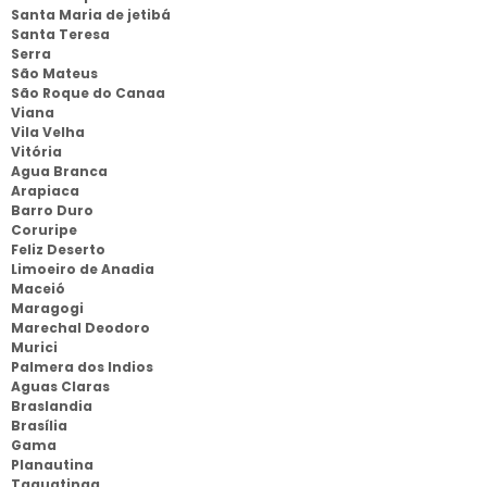
Santa Maria de jetibá
Santa Teresa
Serra
São Mateus
São Roque do Canaa
Viana
Vila Velha
Vitória
Agua Branca
Arapiaca
Barro Duro
Coruripe
Feliz Deserto
Limoeiro de Anadia
Maceió
Maragogi
Marechal Deodoro
Murici
Palmera dos Indios
Aguas Claras
Braslandia
Brasília
Gama
Planautina
Taguatinga