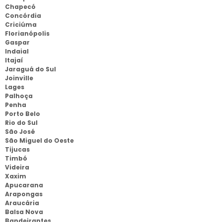
Chapecó
Concórdia
Criciúma
Florianópolis
Gaspar
Indaial
Itajaí
Jaraguá do Sul
Joinville
Lages
Palhoça
Penha
Porto Belo
Rio do Sul
São José
São Miguel do Oeste
Tijucas
Timbó
Videira
Xaxim
Apucarana
Arapongas
Araucária
Balsa Nova
Bandeirantes